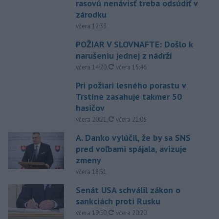
rasovú nenávisť treba odsúdiť v
zárodku
včera 12:33
POŽIAR V SLOVNAFTE: Došlo k
narušeniu jednej z nádrží
aktualizované
včera 14:20
,
včera 15:46
Pri požiari lesného porastu v
Trstíne zasahuje takmer 50
hasičov
aktualizované
včera 20:21
,
včera 21:05
A. Danko vylúčil, že by sa SNS
pred voľbami spájala, avizuje
zmeny
včera 18:51
Senát USA schválil zákon o
sankciách proti Rusku
aktualizované
včera 19:50
,
včera 20:20