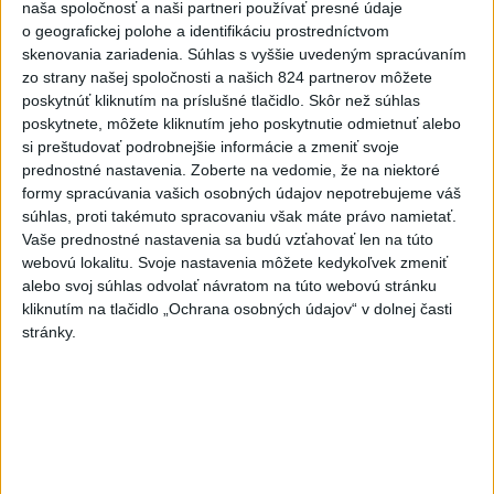
naša spoločnosť a naši partneri používať presné údaje
o geografickej polohe a identifikáciu prostredníctvom
skenovania zariadenia. Súhlas s vyššie uvedeným spracúvaním
Politika na sociálnych sieťach
zo strany našej spoločnosti a našich 824 partnerov môžete
poskytnúť kliknutím na príslušné tlačidlo. Skôr než súhlas
poskytnete, môžete kliknutím jeho poskytnutie odmietnuť alebo
Zobraziť viac
Info
si preštudovať podrobnejšie informácie a zmeniť svoje
prednostné nastavenia.
Zoberte na vedomie, že na niektoré
formy spracúvania vašich osobných údajov nepotrebujeme váš
Najnovšie videá
Najsledovanejšie videá
súhlas, proti takémuto spracovaniu však máte právo namietať.
Vaše prednostné nastavenia sa budú vzťahovať len na túto
Kontrolný deň na Spišskom hrade
webovú lokalitu. Svoje nastavenia môžete kedykoľvek zmeniť
potvrdil výrazný pokrok...
alebo svoj súhlas odvolať návratom na túto webovú stránku
kliknutím na tlačidlo „Ochrana osobných údajov“ v dolnej časti
včera 18:09
|
Ministerstvo kultúry SR
|
20
zobrazení
stránky.
⁉️FICO, KDE STE⁉️ČO TIE VAŠE DRÍSTY
O BENZÍNE⁉️VŠETKÝCH...
včera 17:02
|
Jakab Július
|
7608
zobrazení
Taraba: Rozvíjame všetky kúty
Slovenska