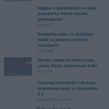
Magyar o kandidátoch na post
prezidenta: Mená nebudú
prekvapením
včera 17:31
Románsky palác na Spišskom
hrade sa podarilo staticky
zabezpečiť
včera 18:00
Slováci získali vo Vichy bronz,
Lacko: Rastú talentovaní hráči
včera 15:51
Slovenky remizovali v druhom
prípravnom dueli so Slovinkami
2:2
aktualizované
včera 17:13
,
včera 19:45