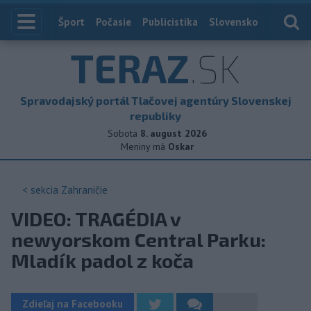
Index
Šport
Počasie
Publicistika
Slovensko
Zahranič
TERAZ
.SK
Spravodajský portál Tlačovej agentúry Slovenskej
republiky
Sobota
8. august 2026
Meniny má
Oskar
< sekcia
Zahraničie
VIDEO: TRAGÉDIA v
newyorskom Central Parku:
Mladík padol z koča
Zdieľaj na Facebooku