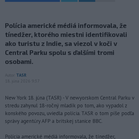
Polícia americké médiá informovala, že
tínedžer, ktorého miestni identifikovali
ako turistu z Indie, sa viezol v koči v
Central Parku spolu s ďalšími tromi
osobami.
Autor
TASR
18. júna 2026 9:37
New York 18. júna (TASR) - V newyorskom Central Parku v
stredu zahynul 18-ročný mladík po tom, ako vypadol z
konského povozu, uviedla polícia. TASR o tom píše podľa
správy agentúry AFP a britskej stanice BBC.
Polícia americké médiá informovala, že tínedžer,