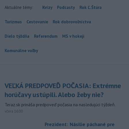
Aktuálne témy:
Kvízy
Podcasty
Rok Ľ.Štúra
Turizmus
Cestovanie
Rok dobrovoľníctva
Dielo týždňa
Referendum
MS v hokeji
Komunálne voľby
VEĽKÁ PREDPOVEĎ POČASIA: Extrémne
horúčavy ustúpili. Alebo žeby nie?
Teraz.sk prináša predpoveď počasia na nasledujúci týždeň.
včera 16:00
Prezident: Násilie páchané pre