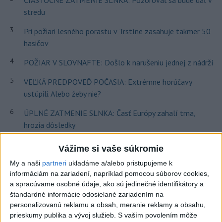
stredu
3
Pri požiari lesného porastu v Trstíne zasahuje takmer 50
hasičov
4
POŽIAR V SLOVNAFTE: Došlo k narušeniu jednej z nádrží
5
VEĽKÁ PREDPOVEĎ POČASIA: Extrémne horúčavy
ustúpili. Alebo žeby nie?
6
ÚPLNÉ ZATMENIE SLNKA: Časť Európy zahalí tma,
hrozia dôsledky
7
Van Gogh si podmanil Bratislavu
Vážime si vaše súkromie
My a naši
partneri
ukladáme a/alebo pristupujeme k
Najnovšie správy na Teraz.sk
informáciám na zariadení, napríklad pomocou súborov cookies,
a spracúvame osobné údaje, ako sú jedinečné identifikátory a
Vyhlásenia
štandardné informácie odosielané zariadením na
personalizovanú reklamu a obsah, meranie reklamy a obsahu,
Priame prenosy z Národnej rady SR
prieskumy publika a vývoj služieb.
S vaším povolením môže