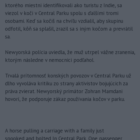
ktorého miestni identifikovali ako turistu z Indie, sa
viezol v koči v Central Parku spolu s ďalšími tromi
osobami. Keď sa kočiš na chvíľu vzdialil, aby skupinu
odfotil, kôň sa splašil, zrazil sa s iným kočom a prevrátil
sa.
Newyorská polícia uviedla, že muž utrpel vážne zranenia,
ktorým následne v nemocnici podľahol.
Trvalá prítomnosť konských povozov v Central Parku už
dlho vyvoláva kritiku zo strany aktivistov bojujúcich za
práva zvierat. Newyorský primátor Zohran Mamdani
hovorí, že podporuje zákaz používania kočov v parku.
A horse pulling a carriage with a family just
spooked and bolted In Central Park. One passenger