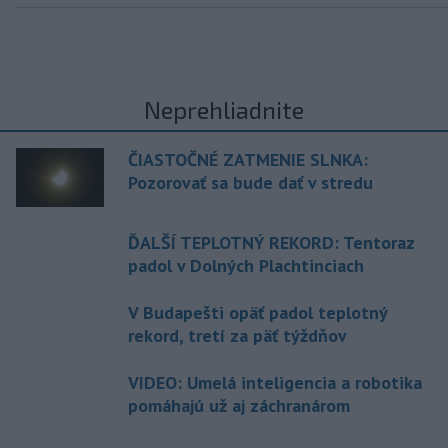
Neprehliadnite
ČIASTOČNÉ ZATMENIE SLNKA:
Pozorovať sa bude dať v stredu
ĎALŠÍ TEPLOTNÝ REKORD: Tentoraz
padol v Dolných Plachtinciach
V Budapešti opäť padol teplotný
rekord, tretí za päť týždňov
VIDEO: Umelá inteligencia a robotika
pomáhajú už aj záchranárom