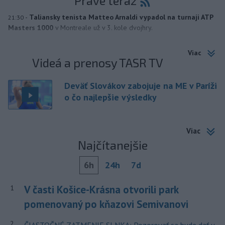
Práve teraz
-
Taliansky tenista Matteo Arnaldi vypadol na turnaji ATP
21:30
Masters 1000
v Montreale už v 3. kole dvojhry.
Viac
Videá a prenosy TASR TV
Deväť Slovákov zabojuje na ME v Paríži
o čo najlepšie výsledky
Viac
Najčítanejšie
6h
24h
7d
V časti Košice-Krásna otvorili park
1
pomenovaný po kňazovi Semivanovi
2
ČIASTOČNÉ ZATMENIE SLNKA: Pozorovať sa bude dať v