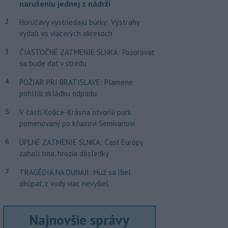
narušeniu jednej z nádrží
2
Horúčavy vystriedajú búrky: Výstrahy
vydali vo viacerých okresoch
3
ČIASTOČNÉ ZATMENIE SLNKA: Pozorovať
sa bude dať v stredu
4
POŽIAR PRI BRATISLAVE: Plamene
pohltili skládku odpadu
5
V časti Košice-Krásna otvorili park
pomenovaný po kňazovi Semivanovi
6
ÚPLNÉ ZATMENIE SLNKA: Časť Európy
zahalí tma, hrozia dôsledky
7
TRAGÉDIA NA DUNAJI: Muž sa išiel
okúpať, z vody viac nevyšiel
Najnovšie správy