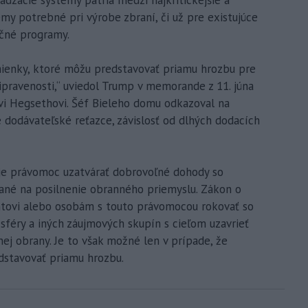
dzacie systémy patria medzi najkritickejšie a
y potrebné pri výrobe zbraní, či už pre existujúce
čné programy.
mienky, ktoré môžu predstavovať priamu hrozbu pre
ipravenosti,“ uviedol Trump v memorande z 11. júna
i Hegsethovi. Šéf Bieleho domu odkazoval na
dodávateľské reťazce, závislosť od dlhých dodacích
e právomoc uzatvárať dobrovoľné dohody so
né na posilnenie obranného priemyslu. Zákon o
ntovi alebo osobám s touto právomocou rokovať so
sféry a iných záujmových skupín s cieľom uzavrieť
j obrany. Je to však možné len v prípade, že
edstavovať priamu hrozbu.