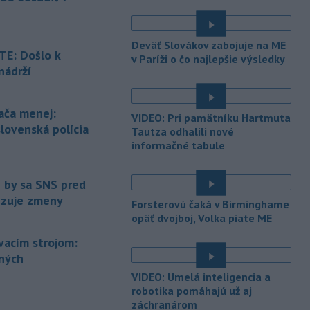
-
Jedným zo zdravotných rizík
13:50
na festivale môže byť vyššia
úroveň
hluku. Je preto dobré držať sa
Deväť Slovákov zabojuje na ME
ďalej od reproduktorov, používať
E: Došlo k
v Paríži o čo najlepšie výsledky
chrániče sluchu či dodržiavať
nádrží
prestávky.
é
-
Podporu kandidatúre
12:49
ača menej:
VIDEO: Pri pamätníku Hartmuta
Slovenskej republiky na nestále
slovenská polícia
Tautza odhalili nové
členstvo
v Bezpečnostnej rade
informačné tabule
Organizácie Spojených národov (OSN)
na roky 2028 až 2029 písomne
vyjadrilo už 123 zo 193 členských
e by sa SNS pred
štátov OSN.
vizuje zmeny
Forsterovú čaká v Birminghame
-
Násilie páchané pre rasovú
opäť dvojboj, Volka piate ME
12:31
nenávisť alebo pre príslušnosť k
ovacím strojom:
inému národu treba odsúdiť v zárodku.
ených
Na sociálnej sieti to v reakcii na útok
cudzincov v Nitre uviedol prezident
VIDEO: Umelá inteligencia a
SR Peter Pellegrini.
robotika pomáhajú už aj
záchranárom