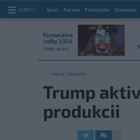
RUBRIKY
Index
Šport
Počasie
Publicistika
Slovensko
Komunálne
voľby 2026
S
Všetky správy
< sekcia
Zahraničie
Trump aktiv
produkcii