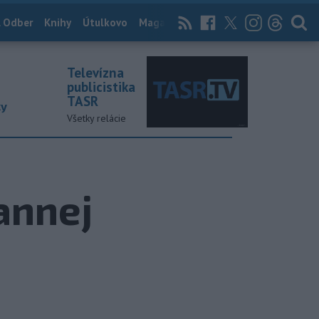
 Odber
Knihy
Útulkovo
Magazín
News Now
Archív
TASR
Televízna
publicistika
TASR
ky
Všetky relácie
annej