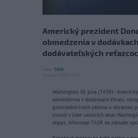
Americký prezident Dona
obmedzenia v dodávkach 
dodávateľských reťazcoc
Autor
TASR
16. júna 2026 21:12
Washington 16. júna (TASR) - Americký
obmedzenia v dodávkach zbraní, vývoj
prostredníctvom zákona o obrannej pr
utorok v čase rastúcich obáv Washingt
dopyt, informuje TASR na základe sprá