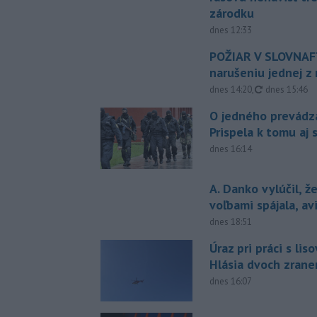
zárodku
dnes 12:33
POŽIAR V SLOVNAFT
narušeniu jednej z 
aktualizovan
dnes 14:20
,
dnes 15:46
O jedného prevádz
Prispela k tomu aj 
dnes 16:14
A. Danko vylúčil, ž
voľbami spájala, a
dnes 18:51
Úraz pri práci s lis
Hlásia dvoch zran
dnes 16:07