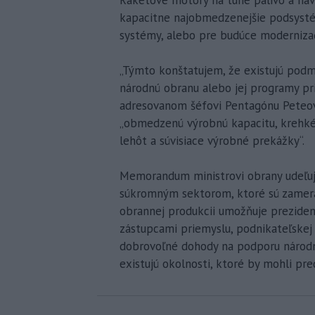
Raketové motory na tuhé palivo a navá
kapacitne najobmedzenejšie podsystém
systémy, alebo pre budúce moderniza
„Týmto konštatujem, že existujú pod
národnú obranu alebo jej programy pr
adresovanom šéfovi Pentagónu Peteov
„obmedzenú výrobnú kapacitu, krehké 
lehôt a súvisiace výrobné prekážky“.
Memorandum ministrovi obrany udeľuj
súkromným sektorom, ktoré sú zamera
obrannej produkcii umožňuje prezide
zástupcami priemyslu, podnikateľskej 
dobrovoľné dohody na podporu národne
existujú okolnosti, ktoré by mohli pr