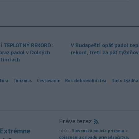
Í TEPLOTNÝ REKORD:
V Budapešti opäť padol tep
oraz padol v Dolných
rekord, tretí za päť týždňov
tinciach
túra
Turizmus
Cestovanie
Rok dobrovoľníctva
Dielo týždňa
Práve teraz
 Extrémne
-
Slovenská polícia prispela k
16:08
objasneniu prípadu prevádzačstva,