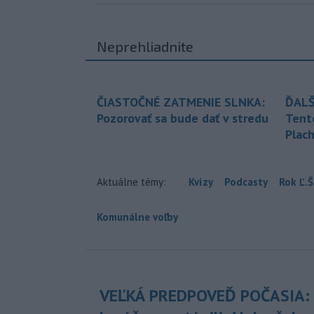
Neprehliadnite
ČIASTOČNÉ ZATMENIE SLNKA:
ĎALŠ
Pozorovať sa bude dať v stredu
Tent
Plach
Aktuálne témy:
Kvízy
Podcasty
Rok Ľ.Š
Komunálne voľby
VEĽKÁ PREDPOVEĎ POČASIA: