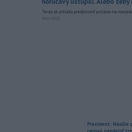
horúčavy ustúpili. Alebo žeby 
Teraz.sk prináša predpoveď počasia na nasledu
dnes 16:00
Prezident: Násilie
rasovú nenávisť tr