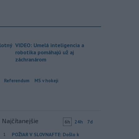
lotný
VIDEO: Umelá inteligencia a
robotika pomáhajú už aj
záchranárom
Referendum
MS v hokeji
Najčítanejšie
6h
24h
7d
POŽIAR V SLOVNAFTE: Došlo k
1