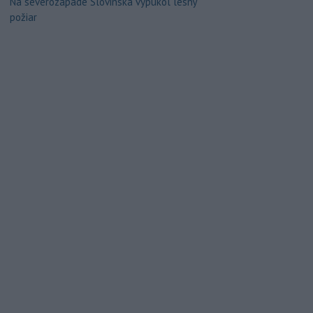
Na severozápade Slovinska vypukol lesný
požiar