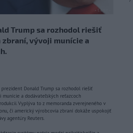
7
ld Trump sa rozhodol riešiť
zbraní, vývoji munície a
h.
 prezident Donald Trump sa rozhodol riešiť
i munície a dodávateľských reťazcoch
odukcii. Vyplýva to z memoranda zverejneného v
onu, či americký výrobcovia zbraní dokáže uspokojiť
vy agentúry Reuters.