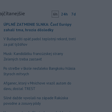
ajčítanejšie
6h
24h
7d
ÚPLNÉ ZATMENIE SLNKA: Časť Európy
zahalí tma, hrozia dôsledky
V Budapešti opäť padol teplotný rekord, tretí
za päť týždňov
Musk: Kandidátku francúzskej strany
Zelených treba zastaviť
Po streľbe v škole neďaleko Bangkoku hlásia
štyroch mŕtvych
Afganec, ktorý v Mníchove vrazil autom do
davu, dostal TREST
Silné dažde vyvolali na západe Rakúska
povodne a zosuvy pôdy