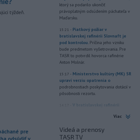
nie?
ktorý sa podarilo ukončiť
právoplatným odsúdením páchateľa v
júci týždeň.
Maďarsku.
-
Piatkový požiar v
15:21
bratislavskej rafinérii Slovnaft je
pod kontrolou.
Príčina jeho vzniku
bude predmetom vyšetrovania. Pre
TASR to potvrdil hovorca rafinérie
Anton Molnár.
-
Ministerstvo kultúry (MK) SR
15:17
upraví verziu opatrenia o
podrobnostiach poskytovania dotácií v
pôsobnosti rezortu.
-
V bratislavskej rafinérii
14:17
Slovnaft horí uskladnený ropný
Viac
produkt.
TASR o tom informovala
rafinéria s tým, že obyvateľom nehrozí
Videá a prenosy
 páchané pre
nebezpečenstvo.
TASR TV
eba odsúdiť v