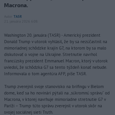
Macrona.
Autor
TASR
21. januára 2026 6:08
Washington 20. januára (TASR) - Americký prezident
Donald Trump v utorok vyhlásil, že by sa nezúčastnil na
mimoriadnej schôdzke krajín G7, na ktorom by sa malo
diskutovať o vojne na Ukrajine. Stretnutie navrhol
francúzsky prezident Emmanuel Macron, ktorý v utorok
uviedol, že schôdzka G7 sa tento týždeň konať nebude.
Informovala o tom agentúra AFP, píše TASR.
Trump zverejnil svoje stanovisko na brífingu v Bielom
dome, keď sa ho novinári pýtali na „súkromnú správu“ od
Macrona, v ktorej navrhuje mimoriadne stretnutie G7 v
Paríži – Trump túto správu zverejnil v utorok skôr na
svojej sociálnej sieti Truth.