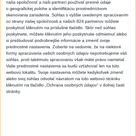
blízkosti prírodnej rezervácie.
naša spoločnosť a naši partneri používať presné údaje
o geografickej polohe a identifikáciu prostredníctvom
skenovania zariadenia. Súhlas s vyššie uvedeným spracúvaním
Viac
zo strany našej spoločnosti a našich 824 partnerov môžete
Videá a prenosy TASR TV
poskytnúť kliknutím na príslušné tlačidlo. Skôr než súhlas
poskytnete, môžete kliknutím jeho poskytnutie odmietnuť alebo
Deväť Slovákov zabojuje na ME v Paríži
si preštudovať podrobnejšie informácie a zmeniť svoje
o čo najlepšie výsledky
prednostné nastavenia.
Zoberte na vedomie, že na niektoré
formy spracúvania vašich osobných údajov nepotrebujeme váš
súhlas, proti takémuto spracovaniu však máte právo namietať.
Viac
Vaše prednostné nastavenia sa budú vzťahovať len na túto
Najčítanejšie
webovú lokalitu. Svoje nastavenia môžete kedykoľvek zmeniť
alebo svoj súhlas odvolať návratom na túto webovú stránku
6h
24h
7d
kliknutím na tlačidlo „Ochrana osobných údajov“ v dolnej časti
stránky.
ÚPLNÉ ZATMENIE SLNKA: Časť Európy
1
zahalí tma, hrozia dôsledky
2
Kruhová križovatka v Poprade v smere z Hozelca bude
hotová budúci rok
3