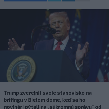
Trump zverejnil svoje stanovisko na
brífingu v Bielom dome, keď sa ho
novinári pýtali na „súkromnú správu“ od