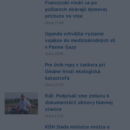
Francúzski vinári sa po
požiaroch obávajú dymovej
príchute vo víne
včera 21:44
Uganda schválila vyslanie
vojakov do medzinárodných síl
v Pásme Gazy
včera 20:49
Pre únik ropy z tankera pri
Ománe hrozí ekologická
katastrofa
včera 21:59
Ráž: Podpísali sme zmluvu k
dokumentácii obnovy hlavnej
stanice
včera 15:26
KDH žiada ministra vnútra o