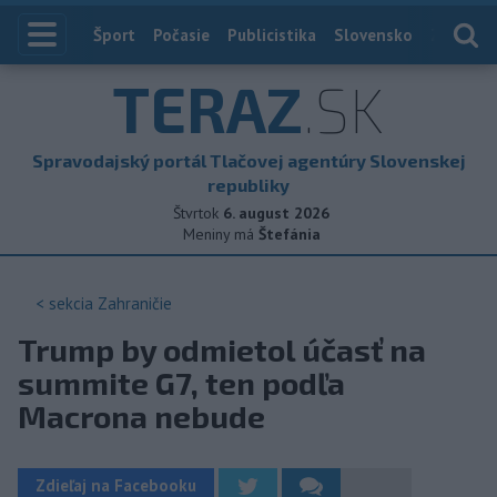
Index
Šport
Počasie
Publicistika
Slovensko
Zahranič
TERAZ
.SK
Spravodajský portál Tlačovej agentúry Slovenskej
republiky
Štvrtok
6. august 2026
Meniny má
Štefánia
< sekcia
Zahraničie
Trump by odmietol účasť na
summite G7, ten podľa
Macrona nebude
Zdieľaj na Facebooku