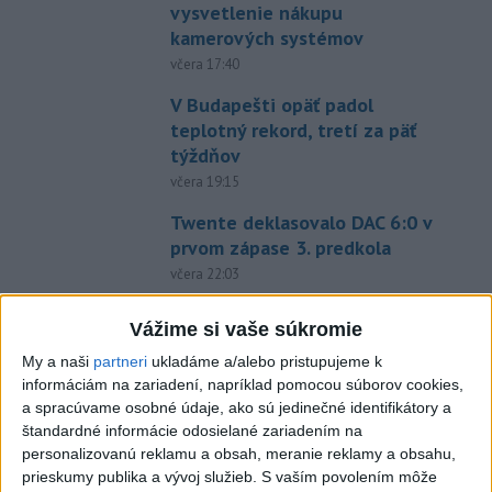
vysvetlenie nákupu
kamerových systémov
včera 17:40
V Budapešti opäť padol
teplotný rekord, tretí za päť
týždňov
včera 19:15
Twente deklasovalo DAC 6:0 v
prvom zápase 3. predkola
včera 22:03
Slovenskí hádzanári zdolali
Vážime si vaše súkromie
Taliansko 38:37
My a naši
partneri
ukladáme a/alebo pristupujeme k
aktualizované
včera 16:28
,
včera 19:55
informáciám na zariadení, napríklad pomocou súborov cookies,
a spracúvame osobné údaje, ako sú jedinečné identifikátory a
Práve teraz
štandardné informácie odosielané zariadením na
-
Pri pobreží Ománu hrozí ekologická katastrofa pre únik
personalizovanú reklamu a obsah, meranie reklamy a obsahu,
21:58
čoraz
väčšieho množstva ropy z tankera, ktorý narazil na plytčinu v
prieskumy publika a vývoj služieb.
S vaším povolením môže