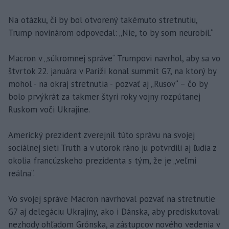
Na otázku, či by bol otvorený takémuto stretnutiu,
Trump novinárom odpovedal: „Nie, to by som neurobil.“
Macron v „súkromnej správe“ Trumpovi navrhol, aby sa vo
štvrtok 22. januára v Paríži konal summit G7, na ktorý by
mohol - na okraj stretnutia - pozvať aj „Rusov“ – čo by
bolo prvýkrát za takmer štyri roky vojny rozpútanej
Ruskom voči Ukrajine.
Americký prezident zverejnil túto správu na svojej
sociálnej sieti Truth a v utorok ráno ju potvrdili aj ľudia z
okolia francúzskeho prezidenta s tým, že je „veľmi
reálna“.
Vo svojej správe Macron navrhoval pozvať na stretnutie
G7 aj delegáciu Ukrajiny, ako i Dánska, aby prediskutovali
nezhody ohľadom Grónska, a zástupcov nového vedenia v