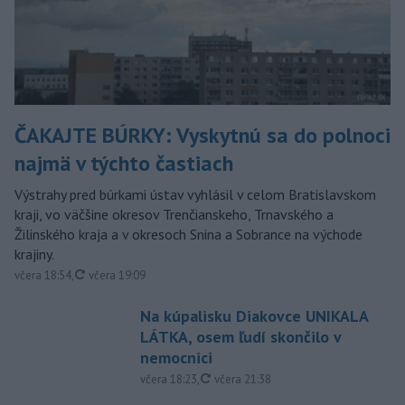
ČAKAJTE BÚRKY: Vyskytnú sa do polnoci
najmä v týchto častiach
Výstrahy pred búrkami ústav vyhlásil v celom Bratislavskom
kraji, vo väčšine okresov Trenčianskeho, Trnavského a
Žilinského kraja a v okresoch Snina a Sobrance na východe
krajiny.
aktualizované
včera 18:54
,
včera 19:09
Na kúpalisku Diakovce UNIKALA
LÁTKA, osem ľudí skončilo v
nemocnici
aktualizované
včera 18:23
,
včera 21:38