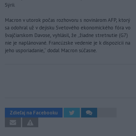
Sýrii.
Macron v utorok počas rozhovoru s novinárom AFP, ktorý
sa odohral už v dejisku Svetového ekonomického fóra vo
švajčiarskom Davose, vyhlásil, že „žiadne stretnutie (G7)
nie je naplánované. Francúzske vedenie je k dispozícii na
jeho usporiadanie,“ dodal Macron súčasne.
Zdieľaj na Facebooku