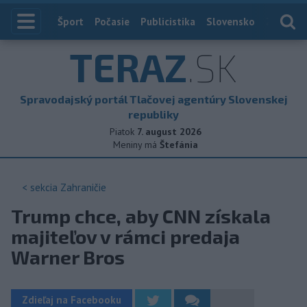
Index
Šport
Počasie
Publicistika
Slovensko
Zahranič
TERAZ
.SK
Spravodajský portál Tlačovej agentúry Slovenskej
republiky
Piatok
7. august 2026
Meniny má
Štefánia
< sekcia
Zahraničie
Trump chce, aby CNN získala
majiteľov v rámci predaja
Warner Bros
Zdieľaj na Facebooku