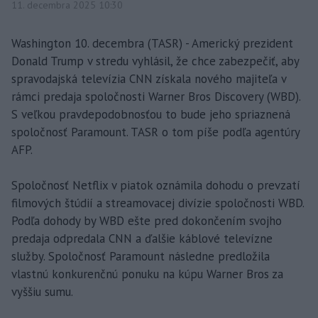
11. decembra 2025 10:30
Washington 10. decembra (TASR) - Americký prezident
Donald Trump v stredu vyhlásil, že chce zabezpečiť, aby
spravodajská televízia CNN získala nového majiteľa v
rámci predaja spoločnosti Warner Bros Discovery (WBD).
S veľkou pravdepodobnosťou to bude jeho spriaznená
spoločnosť Paramount. TASR o tom píše podľa agentúry
AFP.
Spoločnosť Netflix v piatok oznámila dohodu o prevzatí
filmových štúdií a streamovacej divízie spoločnosti WBD.
Podľa dohody by WBD ešte pred dokončením svojho
predaja odpredala CNN a ďalšie káblové televízne
služby. Spoločnosť Paramount následne predložila
vlastnú konkurenčnú ponuku na kúpu Warner Bros za
vyššiu sumu.