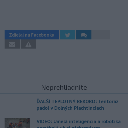
Zdieľaj na Facebooku
Neprehliadnite
ĎALŠÍ TEPLOTNÝ REKORD: Tentoraz
padol v Dolných Plachtinciach
VIDEO: Umelá inteligencia a robotika
pomáhajú už aj záchranárom