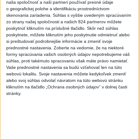
naša spoločnosť a naši partneri používať presné údaje
včera 22:03
o geografickej polohe a identifikáciu prostredníctvom
Slovenskí hádzanári zdolali
skenovania zariadenia. Súhlas s vyššie uvedeným spracúvaním
Taliansko 38:37
zo strany našej spoločnosti a našich 824 partnerov môžete
poskytnúť kliknutím na príslušné tlačidlo. Skôr než súhlas
aktualizované
včera 16:28
,
včera 19:55
poskytnete, môžete kliknutím jeho poskytnutie odmietnuť alebo
si preštudovať podrobnejšie informácie a zmeniť svoje
Práve teraz
prednostné nastavenia.
Zoberte na vedomie, že na niektoré
formy spracúvania vašich osobných údajov nepotrebujeme váš
-
Pri pobreží Ománu hrozí ekologická katastrofa pre únik
21:58
súhlas, proti takémuto spracovaniu však máte právo namietať.
čoraz
väčšieho množstva ropy z tankera, ktorý narazil na plytčinu v
Vaše prednostné nastavenia sa budú vzťahovať len na túto
blízkosti prírodnej rezervácie.
webovú lokalitu. Svoje nastavenia môžete kedykoľvek zmeniť
alebo svoj súhlas odvolať návratom na túto webovú stránku
Viac
kliknutím na tlačidlo „Ochrana osobných údajov“ v dolnej časti
Videá a prenosy TASR TV
stránky.
Deväť Slovákov zabojuje na ME v Paríži
o čo najlepšie výsledky
Viac
Najčítanejšie