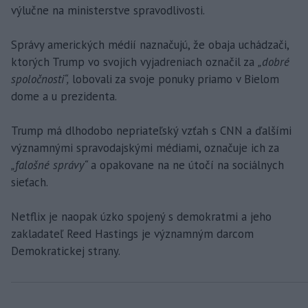
výlučne na ministerstve spravodlivosti.
Správy amerických médií naznačujú, že obaja uchádzači,
ktorých Trump vo svojich vyjadreniach označil za
„dobré
spoločnosti“,
lobovali za svoje ponuky priamo v Bielom
dome a u prezidenta.
Trump má dlhodobo nepriateľský vzťah s CNN a ďalšími
významnými spravodajskými médiami, označuje ich za
„falošné správy“
a opakovane na ne útočí na sociálnych
sieťach.
Netflix je naopak úzko spojený s demokratmi a jeho
zakladateľ Reed Hastings je významným darcom
Demokratickej strany.