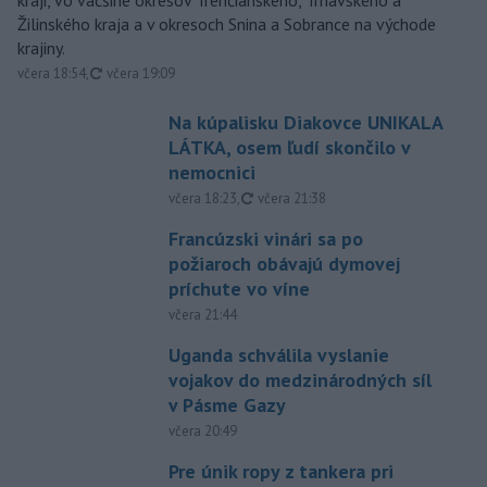
kraji, vo väčšine okresov Trenčianskeho, Trnavského a
Žilinského kraja a v okresoch Snina a Sobrance na východe
krajiny.
aktualizované
včera 18:54
,
včera 19:09
Na kúpalisku Diakovce UNIKALA
LÁTKA, osem ľudí skončilo v
nemocnici
aktualizované
včera 18:23
,
včera 21:38
Francúzski vinári sa po
požiaroch obávajú dymovej
príchute vo víne
včera 21:44
Uganda schválila vyslanie
vojakov do medzinárodných síl
v Pásme Gazy
včera 20:49
Pre únik ropy z tankera pri