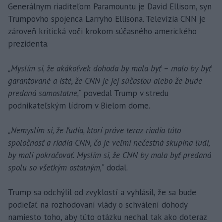
Generálnym riaditeľom Paramountu je David Ellisom, syn
Trumpovho spojenca Larryho Ellisona. Televízia CNN je
zároveň kritická voči krokom súčasného amerického
prezidenta.
„Myslím si, že akákoľvek dohoda by mala byť – malo by byť
garantované a isté, že CNN je jej súčasťou alebo že bude
predaná samostatne,“
povedal Trump v stredu
podnikateľským lídrom v Bielom dome.
„Nemyslím si, že ľudia, ktorí práve teraz riadia túto
spoločnosť a riadia CNN, čo je veľmi nečestná skupina ľudí,
by mali pokračovať. Myslím si, že CNN by mala byť predaná
spolu so všetkým ostatným,“
dodal.
Trump sa odchýlil od zvyklostí a vyhlásil, že sa bude
podieľať na rozhodovaní vlády o schválení dohody
namiesto toho, aby túto otázku nechal tak ako doteraz