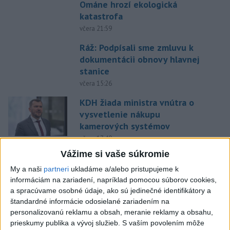
Ománe hrozí ekologická
katastrofa
včera 21:59
Ráž: Podpísali sme zmluvu k
dokumentácii obnovy hlavnej
stanice
včera 15:26
KDH žiada ministra vnútra o
vysvetlenie nákupu
kamerových systémov
včera 17:40
Vážime si vaše súkromie
V Budapešti opäť padol
teplotný rekord, tretí za päť
My a naši
partneri
ukladáme a/alebo pristupujeme k
týždňov
informáciám na zariadení, napríklad pomocou súborov cookies,
a spracúvame osobné údaje, ako sú jedinečné identifikátory a
včera 19:15
štandardné informácie odosielané zariadením na
Twente deklasovalo DAC 6:0 v
personalizovanú reklamu a obsah, meranie reklamy a obsahu,
prvom zápase 3. predkola
prieskumy publika a vývoj služieb.
S vaším povolením môže