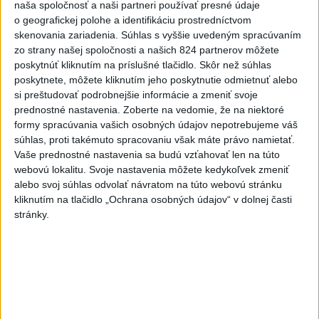
naša spoločnosť a naši partneri používať presné údaje
Gymerská štvrtá vo finále na
o geografickej polohe a identifikáciu prostredníctvom
400 m: Nechcela som tomu
skenovania zariadenia. Súhlas s vyššie uvedeným spracúvaním
veriť
zo strany našej spoločnosti a našich 824 partnerov môžete
dnes 9:00
poskytnúť kliknutím na príslušné tlačidlo. Skôr než súhlas
poskytnete, môžete kliknutím jeho poskytnutie odmietnuť alebo
Slováci prehrali v semifinále s
si preštudovať podrobnejšie informácie a zmeniť svoje
USA 2:5, o bronz proti Fínsku
prednostné nastavenia.
Zoberte na vedomie, že na niektoré
dnes 7:21
formy spracúvania vašich osobných údajov nepotrebujeme váš
súhlas, proti takémuto spracovaniu však máte právo namietať.
Práve teraz
Vaše prednostné nastavenia sa budú vzťahovať len na túto
webovú lokalitu. Svoje nastavenia môžete kedykoľvek zmeniť
-
Úrady v tomto roku doposiaľ potvrdili 241 prípadov
09:09
alebo svoj súhlas odvolať návratom na túto webovú stránku
nákazy
západonílskou horúčkou po celej Európe. Uvádza to
kliknutím na tlačidlo „Ochrana osobných údajov“ v dolnej časti
týždenná správa, ktorú v piatok zverejnilo Európske centrum pre
stránky.
prevenciu a kontrolu chorôb (ECDC).241 prípadov nákazy
západonílskou
Viac
Videá a prenosy TASR TV
Deväť Slovákov zabojuje na ME v Paríži