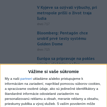
V Kyjeve sa ozývali výbuchy, pri
metropole prišli o život traja
ľudia
dnes 7:17
Bloomberg: Pentagón chce
urobiť prvé testy systému
Golden Dome
dnes 7:15
Európa sa pripravuje na pokles
výroby elektriny počas
zatmenia Slnka
Vážime si vaše súkromie
dnes 7:08
My a naši
partneri
ukladáme a/alebo pristupujeme k
Čína sa chystá na tajfún
informáciám na zariadení, napríklad pomocou súborov cookies,
a spracúvame osobné údaje, ako sú jedinečné identifikátory a
Dolphin, zatvára školy a
štandardné informácie odosielané zariadením na
turistické atrakcie
personalizovanú reklamu a obsah, meranie reklamy a obsahu,
dnes 7:03
prieskumy publika a vývoj služieb.
S vaším povolením môže