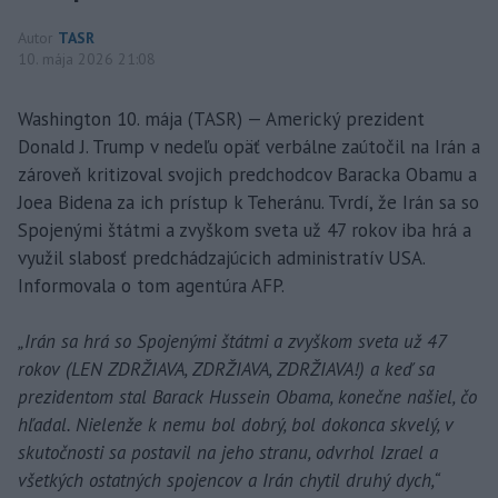
Autor
TASR
10. mája 2026 21:08
Washington 10. mája (TASR) — Americký prezident
Donald J. Trump v nedeľu opäť verbálne zaútočil na Irán a
zároveň kritizoval svojich predchodcov Baracka Obamu a
Joea Bidena za ich prístup k Teheránu. Tvrdí, že Irán sa so
Spojenými štátmi a zvyškom sveta už 47 rokov iba hrá a
využil slabosť predchádzajúcich administratív USA.
Informovala o tom agentúra AFP.
„Irán sa hrá so Spojenými štátmi a zvyškom sveta už 47
rokov (LEN ZDRŽIAVA, ZDRŽIAVA, ZDRŽIAVA!) a keď sa
prezidentom stal Barack Hussein Obama, konečne našiel, čo
hľadal. Nielenže k nemu bol dobrý, bol dokonca skvelý, v
skutočnosti sa postavil na jeho stranu, odvrhol Izrael a
všetkých ostatných spojencov a Irán chytil druhý dych,“