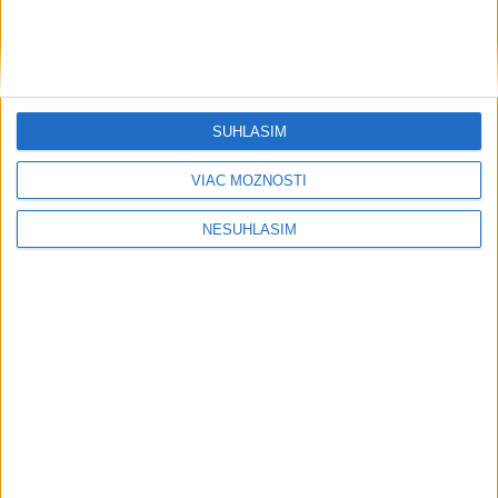
Šport
SÚHLASÍM
VIAC MOŽNOSTÍ
....
NESÚHLASÍM
....