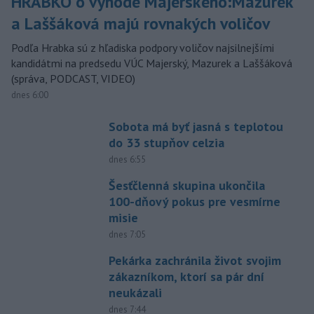
HRABKO o výhode Majerského:Mazurek
a Laššáková majú rovnakých voličov
Podľa Hrabka sú z hľadiska podpory voličov najsilnejšími
kandidátmi na predsedu VÚC Majerský, Mazurek a Laššáková
(správa, PODCAST, VIDEO)
dnes 6:00
Sobota má byť jasná s teplotou
do 33 stupňov celzia
dnes 6:55
Šesťčlenná skupina ukončila
100-dňový pokus pre vesmírne
misie
dnes 7:05
Pekárka zachránila život svojim
zákazníkom, ktorí sa pár dní
neukázali
dnes 7:44