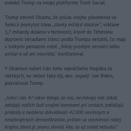
uviedol Trump na svojej platforme Truth Social.
Trump obvinil Obamu, že počas svojho pôsobenia vo
funkcii poskytol Iránu
„stovky miliárd dolárov“
, vrátane
1,7 miliardy dolárov v hotovosti, ktoré do Teheránu
dopravili lietadlami. Iránci podľa Trumpa netušili, čo majú
s toľkými peniazmi robiť.
„Nikdy predtým nevideli toľko
peňazí a už ani neuvidia,“
konštatoval.
V Obamovi našiel Irán toho najväčšieho hlupáka zo
všetkých, no nebol taký zlý, ako „ospalý“ Joe Biden,
pokračoval Trump.
„Iránci nás 47 rokov ťahajú za nos, nechávajú nás čakať,
zabíjajú našich ľudí svojimi bombami pri cestách, potláčajú
protesty a nedávno zlikvidovali 42.000 nevinných a
neozbrojených demonštrantov, pričom sa vysmievali našej
krajine, ktorá je znovu skvelá. Viac sa už smiať nebudú!“