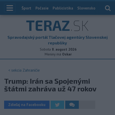
Index
Šport
Počasie
Publicistika
Slovensko
Zahranič
TERAZ
.SK
Spravodajský portál Tlačovej agentúry Slovenskej
republiky
Sobota
8. august 2026
Meniny má
Oskar
< sekcia
Zahraničie
Trump: Irán sa Spojenými
štátmi zahráva už 47 rokov
Zdieľaj na Facebooku