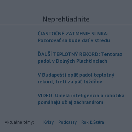
Neprehliadnite
ČIASTOČNÉ ZATMENIE SLNKA:
Pozorovať sa bude dať v stredu
ĎALŠÍ TEPLOTNÝ REKORD: Tentoraz
padol v Dolných Plachtinciach
V Budapešti opäť padol teplotný
rekord, tretí za päť týždňov
VIDEO: Umelá inteligencia a robotika
pomáhajú už aj záchranárom
Aktuálne témy:
Kvízy
Podcasty
Rok Ľ.Štúra