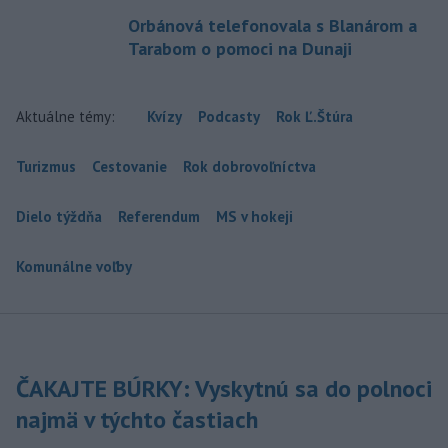
Orbánová telefonovala s Blanárom a
Tarabom o pomoci na Dunaji
Aktuálne témy:
Kvízy
Podcasty
Rok Ľ.Štúra
Turizmus
Cestovanie
Rok dobrovoľníctva
Dielo týždňa
Referendum
MS v hokeji
Komunálne voľby
ČAKAJTE BÚRKY: Vyskytnú sa do polnoci
najmä v týchto častiach