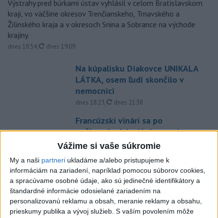
Výstrahy pred búrkami ústav vyhlásil v celom Bratislavskom
kraji, vo väčšine okresov Trenčianskeho, Trnavského a
Žilinského kraja a v okresoch Snina a Sobrance na východe
krajiny.
aktualizované
dnes 18:54
,
dnes 19:09
Na kúpalisku Diakovce UNIKALA
LÁTKA, osem ľudí skončilo v
nemocnici
aktualizované
dnes 18:23
,
dnes 21:38
Francúzski vinári sa po
požiaroch obávajú dymovej
príchute vo víne
Vážime si vaše súkromie
dnes 21:44
My a naši
partneri
ukladáme a/alebo pristupujeme k
informáciám na zariadení, napríklad pomocou súborov cookies,
Uganda schválila vyslanie
a spracúvame osobné údaje, ako sú jedinečné identifikátory a
vojakov do medzinárodných síl
štandardné informácie odosielané zariadením na
v Pásme Gazy
personalizovanú reklamu a obsah, meranie reklamy a obsahu,
dnes 20:49
prieskumy publika a vývoj služieb.
S vaším povolením môže