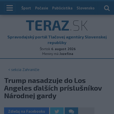
Index
Šport
Počasie
Publicistika
Slovensko
Zahranič
TERAZ
.SK
Spravodajský portál Tlačovej agentúry Slovenskej
republiky
Štvrtok
6. august 2026
Meniny má
Jozefína
< sekcia
Zahraničie
Trump nasadzuje do Los
Angeles ďalších príslušníkov
Národnej gardy
Zdieľaj na Facebooku