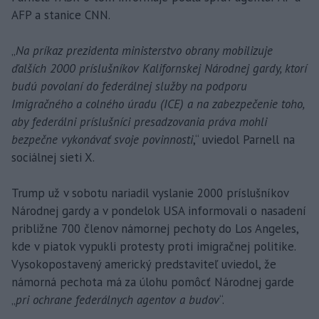
AFP a stanice CNN.
„
Na príkaz prezidenta ministerstvo obrany mobilizuje
ďalších 2000 príslušníkov Kalifornskej Národnej gardy, ktorí
budú povolaní do federálnej služby na podporu
Imigračného a colného úradu (ICE) a na zabezpečenie toho,
aby federálni príslušníci presadzovania práva mohli
bezpečne vykonávať svoje povinnosti
,“ uviedol Parnell na
sociálnej sieti X.
Trump už v sobotu nariadil vyslanie 2000 príslušníkov
Národnej gardy a v pondelok USA informovali o nasadení
približne 700 členov námornej pechoty do Los Angeles,
kde v piatok vypukli protesty proti imigračnej politike.
Vysokopostavený americký predstaviteľ uviedol, že
námorná pechota má za úlohu pomôcť Národnej garde
„
pri ochrane federálnych agentov a budov
“.