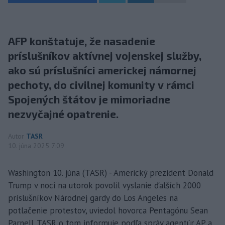
AFP konštatuje, že nasadenie
príslušníkov aktívnej vojenskej služby,
ako sú príslušníci americkej námornej
pechoty, do civilnej komunity v rámci
Spojených štátov je mimoriadne
nezvyčajné opatrenie.
Autor
TASR
10. júna 2025 7:09
Washington 10. júna (TASR) - Americký prezident Donald
Trump v noci na utorok povolil vyslanie ďalších 2000
príslušníkov Národnej gardy do Los Angeles na
potlačenie protestov, uviedol hovorca Pentagónu Sean
Parnell. TASR o tom informuje podľa správ agentúr AP a