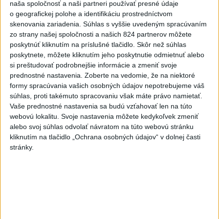
naša spoločnosť a naši partneri používať presné údaje
EK posudzuje obavy týkajúce sa
o geografickej polohe a identifikáciu prostredníctvom
uznesení k zonáciám národných
skenovania zariadenia. Súhlas s vyššie uvedeným spracúvaním
parkov
zo strany našej spoločnosti a našich 824 partnerov môžete
aktualizované
dnes 16:35
,
dnes 16:38
poskytnúť kliknutím na príslušné tlačidlo. Skôr než súhlas
poskytnete, môžete kliknutím jeho poskytnutie odmietnuť alebo
Ráž: Podpísali sme zmluvu k
si preštudovať podrobnejšie informácie a zmeniť svoje
dokumentácii obnovy hlavnej
prednostné nastavenia.
Zoberte na vedomie, že na niektoré
stanice
formy spracúvania vašich osobných údajov nepotrebujeme váš
dnes 15:26
súhlas, proti takémuto spracovaniu však máte právo namietať.
Vaše prednostné nastavenia sa budú vzťahovať len na túto
KDH žiada ministra vnútra o
webovú lokalitu. Svoje nastavenia môžete kedykoľvek zmeniť
vysvetlenie nákupu
alebo svoj súhlas odvolať návratom na túto webovú stránku
kamerových systémov
kliknutím na tlačidlo „Ochrana osobných údajov“ v dolnej časti
dnes 17:40
stránky.
Irán hrozil štátom Perzského
zálivu zničením energetiky za
údery USA
dnes 18:43
V Budapešti opäť padol