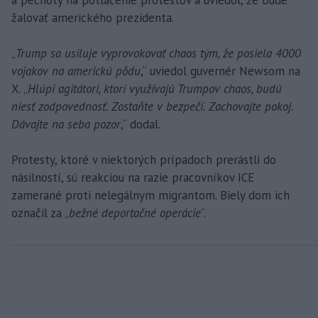
a pechoty na potlačenie protestov a uviedol, že bude
žalovať amerického prezidenta.
„
Trump sa usiluje vyprovokovať chaos tým, že posiela 4000
vojakov na americkú pôdu
,“ uviedol guvernér Newsom na
X. „
Hlúpi agitátori, ktorí využívajú Trumpov chaos, budú
niesť zodpovednosť. Zostaňte v bezpečí. Zachovajte pokoj.
Dávajte na seba pozor
,“ dodal.
Protesty, ktoré v niektorých prípadoch prerástli do
násilností, sú reakciou na razie pracovníkov ICE
zamerané proti nelegálnym migrantom. Biely dom ich
označil za „
bežné deportačné operácie
“.