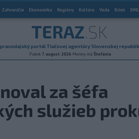
Zahraničie
Ekonomika
Regióny
Kultúra
Veda
Krimi
XML
TERAZ
.SK
pravodajský portál Tlačovej agentúry Slovenskej republi
Piatok
7. august 2026
Meniny má
Štefánia
noval za šéfa
ých služieb prok