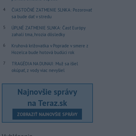
4
ČIASTOČNÉ ZATMENIE SLNKA: Pozorovať
sa bude dať v stredu
5
ÚPLNÉ ZATMENIE SLNKA: Časť Európy
zahalí tma, hrozia dôsledky
6
Kruhová križovatka v Poprade v smere z
Hozelca bude hotová budúci rok
7
TRAGÉDIA NA DUNAJI: Muž sa išiel
okúpať, z vody viac nevyšiel
Najnovšie správy
na Teraz.sk
ZOBRAZIŤ NAJNOVŠIE SPRÁVY
Vyhlásenia