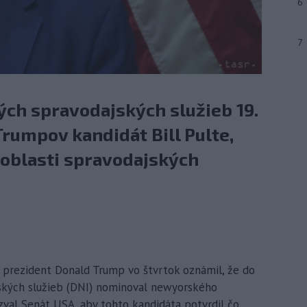
6
7
ých spravodajských služieb 19.
rumpov kandidát Bill Pulte,
 oblasti spravodajských
ý prezident Donald Trump vo štvrtok oznámil, že do
jských služieb (DNI) nominoval newyorského
zval Senát USA, aby tohto kandidáta potvrdil čo