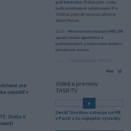
pod kontrolou.
Príčina jeho vzniku
bude predmetom vyšetrovania. Pre
TASR to potvrdil hovorca rafinérie
Anton Molnár.
-
Ministerstvo kultúry (MK) SR
15:17
upraví verziu opatrenia o
podrobnostiach poskytovania dotácií v
pôsobnosti rezortu.
-
V bratislavskej rafinérii
14:17
Slovnaft horí uskladnený ropný
Viac
produkt.
TASR o tom informovala
rafinéria s tým, že obyvateľom nehrozí
Videá a prenosy
 páchané pre
nebezpečenstvo.
TASR TV
eba odsúdiť v
-
Jedným zo zdravotných rizík
13:50
na festivale môže byť vyššia
úroveň
hluku. Je preto dobré držať sa
Deväť Slovákov zabojuje na ME
ďalej od reproduktorov, používať
E: Došlo k
v Paríži o čo najlepšie výsledky
chrániče sluchu či dodržiavať
nádrží
prestávky.
é