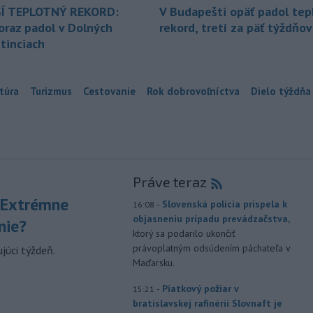
Í TEPLOTNÝ REKORD:
V Budapešti opäť padol tep
oraz padol v Dolných
rekord, tretí za päť týždňov
tinciach
túra
Turizmus
Cestovanie
Rok dobrovoľníctva
Dielo týždňa
Práve teraz
 Extrémne
-
Slovenská polícia prispela k
16:08
objasneniu prípadu prevádzačstva,
nie?
ktorý sa podarilo ukončiť
právoplatným odsúdením páchateľa v
júci týždeň.
Maďarsku.
-
Piatkový požiar v
15:21
bratislavskej rafinérii Slovnaft je