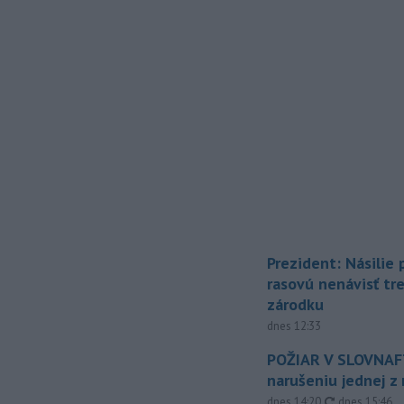
Prezident: Násilie
rasovú nenávisť tr
zárodku
dnes 12:33
POŽIAR V SLOVNAFT
narušeniu jednej z 
aktualizovan
dnes 14:20
,
dnes 15:46