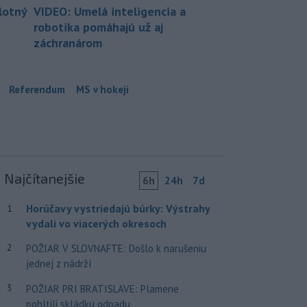
lotný
VIDEO: Umelá inteligencia a
robotika pomáhajú už aj
záchranárom
Referendum
MS v hokeji
Najčítanejšie
6h
24h
7d
Horúčavy vystriedajú búrky: Výstrahy
1
vydali vo viacerých okresoch
2
POŽIAR V SLOVNAFTE: Došlo k narušeniu
jednej z nádrží
3
POŽIAR PRI BRATISLAVE: Plamene
pohltili skládku odpadu