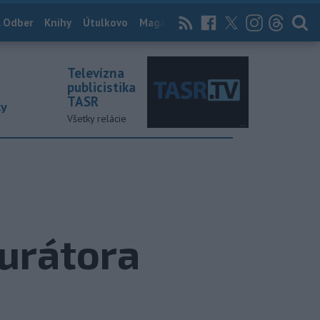
 Odber
Knihy
Útulkovo
Magazín
News Now
Archív
TASR
Televízna
publicistika
TASR
ky
Všetky relácie
urátora