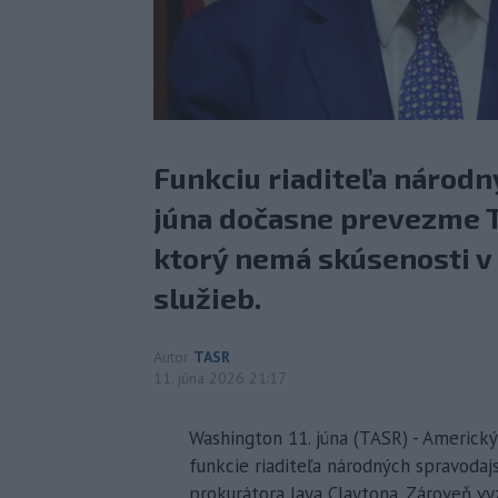
Funkciu riaditeľa národn
júna dočasne prevezme T
ktorý nemá skúsenosti v
služieb.
Autor
TASR
11. júna 2026 21:17
Washington 11. júna (TASR) - Americk
funkcie riaditeľa národných spravoda
prokurátora Jaya Claytona. Zároveň vy