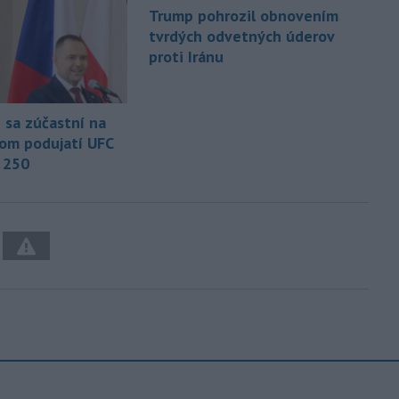
Trump pohrozil obnovením
tvrdých odvetných úderov
proti Iránu
 sa zúčastní na
om podujatí UFC
 250