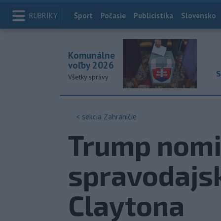
RUBRIKY
Index
Šport
Počasie
Publicistika
Slovensko
Komunálne
voľby 2026
S
Všetky správy
< sekcia
Zahraničie
Trump nomi
spravodajsk
Claytona