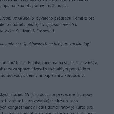
umpa na jeho platforme Truth Social.
„
veľmi uznávaného
“ bývalého predsedu Komisie pre
lého riaditeľa „
jednej z najvýznamnejších a
na svete
“ Sullivan & Cromwell.
omunite je rešpektovaných na takej úrovni ako Jay
,“
 prokurátor na Manhattane má na starosti najväčší a
nisterstva spravodlivosti s rozsiahlym portfóliom
ž po podvody s cennými papiermi a korupciu vo
jských služieb 19. júna dočasne prevezme Trumpov
osti v oblasti spravodajských služieb. Jeho
kých kongresmanov. Podľa demokratov je Pulte pre
e by mohlo ohroziť súkromie aj bezpečnosť občanov