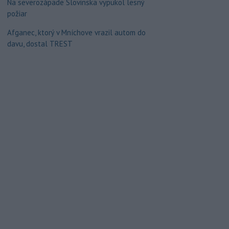
Na severozápade Slovinska vypukol lesný
požiar
Afganec, ktorý v Mníchove vrazil autom do
davu, dostal TREST