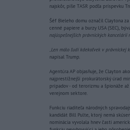
najskôr, píše TASR podľa príspevku Tr
Šéf Bieleho domu označil Claytona za 
cenné papiere a burzy USA (SEC), býva
najúspešnejších právnických kancelárii 
„
Len málo ľudí kdekoľvek v právnickej k
napísal Trump.
Agentúra AP objasňuje, že Clayton ako
najprestížnejší prokurátorský úrad mi
prípadov - od terorizmu a špionáže a
verejnom sektore.
Funkciu riaditeľa národných spravoda
kandidát Bill Pulte, ktorý nemá skúsen
nominácia vyvolala hnev časti americ
funkciu nevyhovujúci a jeho pôsobeni