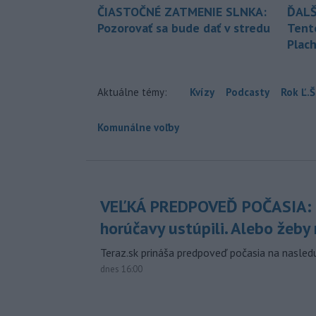
ČIASTOČNÉ ZATMENIE SLNKA:
ĎALŠ
Pozorovať sa bude dať v stredu
Tent
Plach
Aktuálne témy:
Kvízy
Podcasty
Rok Ľ.Š
Komunálne voľby
VEĽKÁ PREDPOVEĎ POČASIA:
horúčavy ustúpili. Alebo žeby 
Teraz.sk prináša predpoveď počasia na nasledu
dnes 16:00