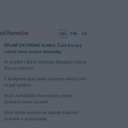
ajčítanejšie
6h
24h
7d
ÚPLNÉ ZATMENIE SLNKA: Časť Európy
zahalí tma, hrozia dôsledky
Po streľbe v škole neďaleko Bangkoku hlásia
štyroch mŕtvych
V Budapešti opäť padol teplotný rekord, tretí
za päť týždňov
Musk: Kandidátku francúzskej strany
Zelených treba zastaviť
Silné dažde vyvolali na západe Rakúska
povodne a zosuvy pôdy