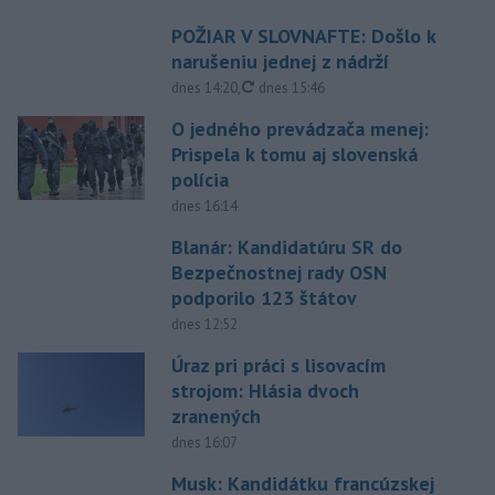
POŽIAR V SLOVNAFTE: Došlo k
narušeniu jednej z nádrží
aktualizované
dnes 14:20
,
dnes 15:46
O jedného prevádzača menej:
Prispela k tomu aj slovenská
polícia
dnes 16:14
Blanár: Kandidatúru SR do
Bezpečnostnej rady OSN
podporilo 123 štátov
dnes 12:52
Úraz pri práci s lisovacím
strojom: Hlásia dvoch
zranených
dnes 16:07
Musk: Kandidátku francúzskej