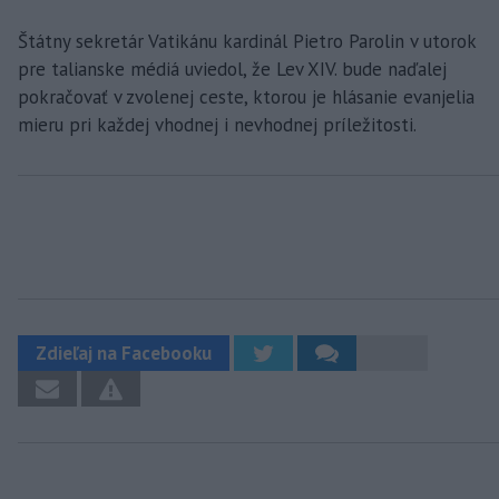
Štátny sekretár Vatikánu kardinál Pietro Parolin v utorok
pre talianske médiá uviedol, že Lev XIV. bude naďalej
pokračovať v zvolenej ceste, ktorou je hlásanie evanjelia
mieru pri každej vhodnej i nevhodnej príležitosti.
Zdieľaj na Facebooku