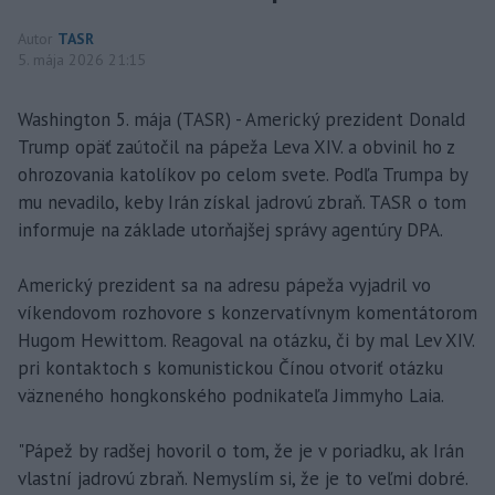
Autor
TASR
5. mája 2026 21:15
Washington 5. mája (TASR) - Americký prezident Donald
Trump opäť zaútočil na pápeža Leva XIV. a obvinil ho z
ohrozovania katolíkov po celom svete. Podľa Trumpa by
mu nevadilo, keby Irán získal jadrovú zbraň. TASR o tom
informuje na základe utorňajšej správy agentúry DPA.
Americký prezident sa na adresu pápeža vyjadril vo
víkendovom rozhovore s konzervatívnym komentátorom
Hugom Hewittom. Reagoval na otázku, či by mal Lev XIV.
pri kontaktoch s komunistickou Čínou otvoriť otázku
väzneného hongkonského podnikateľa Jimmyho Laia.
"Pápež by radšej hovoril o tom, že je v poriadku, ak Irán
vlastní jadrovú zbraň. Nemyslím si, že je to veľmi dobré.