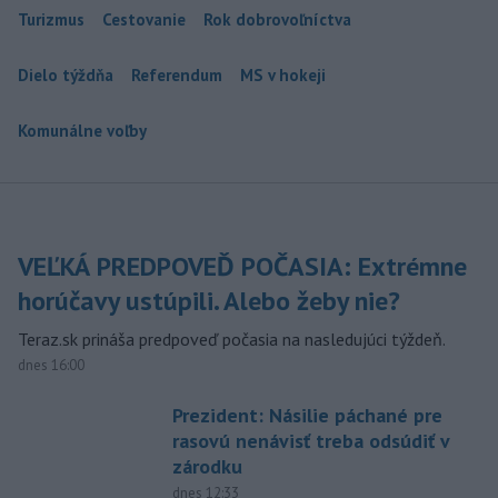
Turizmus
Cestovanie
Rok dobrovoľníctva
Dielo týždňa
Referendum
MS v hokeji
Komunálne voľby
VEĽKÁ PREDPOVEĎ POČASIA: Extrémne
horúčavy ustúpili. Alebo žeby nie?
Teraz.sk prináša predpoveď počasia na nasledujúci týždeň.
dnes 16:00
Prezident: Násilie páchané pre
rasovú nenávisť treba odsúdiť v
zárodku
dnes 12:33