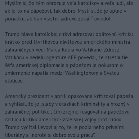
Myslím si, že tým ohrozuje veľa katolíkov a veľa ľudí, ale
ak je to na pápežovi, tak dobre. Myslí si, že je úplne v
poriadku, ak Irán vlastní jadrovú zbraň.“ uviedol.
Trump hlave katolíckej cirkvi adresoval opätovnú kritiku
krátko pred štvrtkovou návštevou amerického ministra
zahraničných vecí Marca Rubia vo Vatikáne. Zdroj z
Vatikánu v nedeľu agentúre AFP povedal, že stretnutie
šéfa americkej diplomacie s pápežom je pokusom o
zmiernenie napätia medzi Washingtonom a Svätou
stolicou.
Americký prezident v apríli opakovane kritizoval pápeža
a vyhlásil, že je „slabý v otázkach kriminality a hrozný v
zahraničnej politike“, čím zrejme reagoval na pápežovu
rastúcu kritiku americko-izraelskej vojny proti Iránu.
Trump vyčítal Levovi aj to, že je podľa neho priveľmi
liberálny a „nerobí si dobre svoju prácu“.