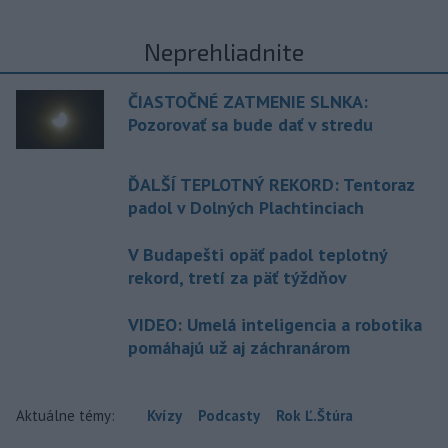
Neprehliadnite
ČIASTOČNÉ ZATMENIE SLNKA:
Pozorovať sa bude dať v stredu
ĎALŠÍ TEPLOTNÝ REKORD: Tentoraz
padol v Dolných Plachtinciach
V Budapešti opäť padol teplotný
rekord, tretí za päť týždňov
VIDEO: Umelá inteligencia a robotika
pomáhajú už aj záchranárom
Aktuálne témy:
Kvízy
Podcasty
Rok Ľ.Štúra