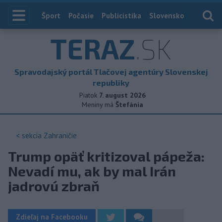
Index
Šport
Počasie
Publicistika
Slovensko
Zahranič
TERAZ
.SK
Spravodajský portál Tlačovej agentúry Slovenskej
republiky
Piatok
7. august 2026
Meniny má
Štefánia
< sekcia
Zahraničie
Trump opäť kritizoval pápeža:
Nevadí mu, ak by mal Irán
jadrovú zbraň
Zdieľaj na Facebooku