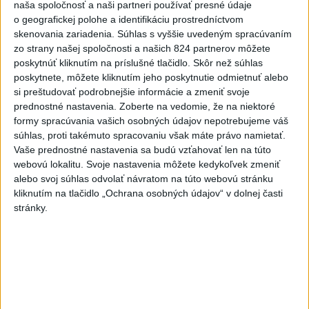
naša spoločnosť a naši partneri používať presné údaje
4
ČIASTOČNÉ ZATMENIE SLNKA: Pozorovať sa bude dať v
o geografickej polohe a identifikáciu prostredníctvom
stredu
skenovania zariadenia. Súhlas s vyššie uvedeným spracúvaním
zo strany našej spoločnosti a našich 824 partnerov môžete
5
ÚPLNÉ ZATMENIE SLNKA: Časť Európy zahalí tma,
poskytnúť kliknutím na príslušné tlačidlo. Skôr než súhlas
hrozia dôsledky
poskytnete, môžete kliknutím jeho poskytnutie odmietnuť alebo
si preštudovať podrobnejšie informácie a zmeniť svoje
6
Kruhová križovatka v Poprade v smere z Hozelca bude
prednostné nastavenia.
Zoberte na vedomie, že na niektoré
hotová budúci rok
formy spracúvania vašich osobných údajov nepotrebujeme váš
súhlas, proti takémuto spracovaniu však máte právo namietať.
7
TRAGÉDIA NA DUNAJI: Muž sa išiel okúpať, z vody viac
Vaše prednostné nastavenia sa budú vzťahovať len na túto
nevyšiel
webovú lokalitu. Svoje nastavenia môžete kedykoľvek zmeniť
alebo svoj súhlas odvolať návratom na túto webovú stránku
kliknutím na tlačidlo „Ochrana osobných údajov“ v dolnej časti
Najnovšie správy na Teraz.sk
stránky.
Vyhlásenia
Priame prenosy z Národnej rady SR