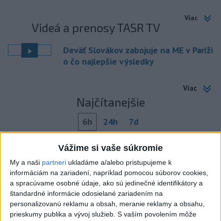
Viac
Videá a prenosy TASR TV
Deväť Slovákov zabojuje na ME v Paríži
o čo najlepšie výsledky
Viac
Najčítanejšie
6h
24h
7d
Horúčavy vystriedajú búrky: Výstrahy
1
Vážime si vaše súkromie
vydali vo viacerých okresoch
My a naši
partneri
ukladáme a/alebo pristupujeme k
informáciám na zariadení, napríklad pomocou súborov cookies,
2
POŽIAR V SLOVNAFTE: Došlo k narušeniu jednej z nádrží
a spracúvame osobné údaje, ako sú jedinečné identifikátory a
štandardné informácie odosielané zariadením na
3
POŽIAR PRI BRATISLAVE: Plamene pohltili skládku
personalizovanú reklamu a obsah, meranie reklamy a obsahu,
odpadu
prieskumy publika a vývoj služieb.
S vaším povolením môže