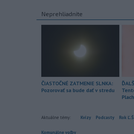
Neprehliadnite
ČIASTOČNÉ ZATMENIE SLNKA:
ĎALŠ
Pozorovať sa bude dať v stredu
Tent
Plach
Aktuálne témy:
Kvízy
Podcasty
Rok Ľ.Š
Komunálne voľby