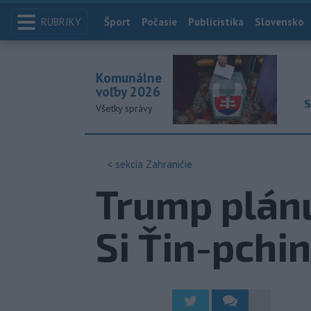
RUBRIKY
Index
Šport
Počasie
Publicistika
Slovensko
Komunálne
voľby 2026
S
Všetky správy
< sekcia
Zahraničie
Trump plánu
Si Ťin-pchi