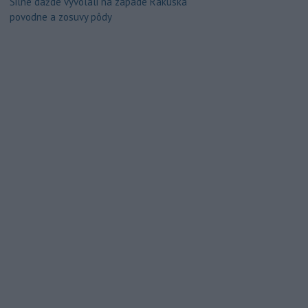
Silné dažde vyvolali na západe Rakúska
povodne a zosuvy pôdy