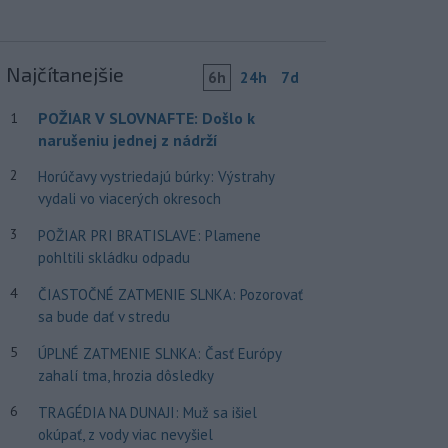
Najčítanejšie
6h
24h
7d
POŽIAR V SLOVNAFTE: Došlo k
1
narušeniu jednej z nádrží
2
Horúčavy vystriedajú búrky: Výstrahy
vydali vo viacerých okresoch
3
POŽIAR PRI BRATISLAVE: Plamene
pohltili skládku odpadu
4
ČIASTOČNÉ ZATMENIE SLNKA: Pozorovať
sa bude dať v stredu
5
ÚPLNÉ ZATMENIE SLNKA: Časť Európy
zahalí tma, hrozia dôsledky
6
TRAGÉDIA NA DUNAJI: Muž sa išiel
okúpať, z vody viac nevyšiel