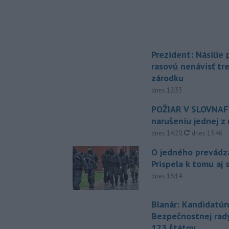
Prezident: Násilie
rasovú nenávisť tr
zárodku
dnes 12:33
POŽIAR V SLOVNAFT
narušeniu jednej z 
aktualizovan
dnes 14:20
,
dnes 15:46
O jedného prevádz
Prispela k tomu aj 
dnes 16:14
Blanár: Kandidatúr
Bezpečnostnej rad
123 štátov