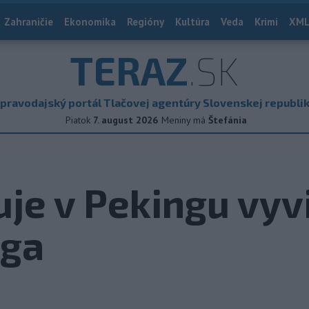
Zahraničie
Ekonomika
Regióny
Kultúra
Veda
Krimi
XML
TERAZ
.SK
pravodajský portál Tlačovej agentúry Slovenskej republi
Piatok
7. august 2026
Meniny má
Štefánia
je v Pekingu vyvi
nga