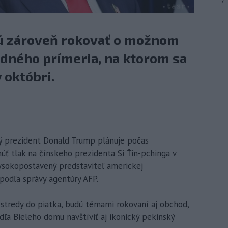
7
dú zároveň rokovať o možnom
dného prímeria, na ktorom sa
v októbri.
ý prezident Donald Trump plánuje počas
úť tlak na čínskeho prezidenta Si Ťin-pchinga v
 vysokopostavený predstaviteľ americkej
podľa správy agentúry AFP.
 stredy do piatka, budú témami rokovaní aj obchod,
dľa Bieleho domu navštíviť aj ikonický pekinský