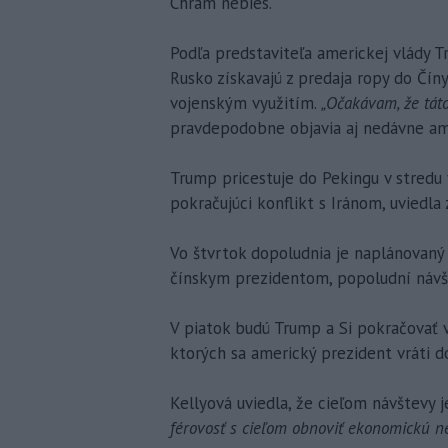
Chrám nebies.
Podľa predstaviteľa americkej vlády Tr
Rusko získavajú z predaja ropy do Číny
vojenským využitím.
„Očakávam, že tát
pravdepodobne objavia aj nedávne amer
Trump pricestuje do Pekingu v stredu 
pokračujúci konflikt s Iránom, uviedl
Vo štvrtok dopoludnia je naplánovaný 
čínskym prezidentom, popoludní návš
V piatok budú Trump a Si pokračovať 
ktorých sa americký prezident vráti d
Kellyová uviedla, že cieľom návštevy 
férovosť s cieľom obnoviť ekonomickú ne