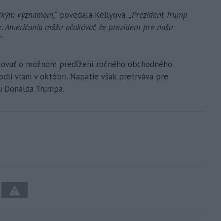
ickým významom,“
povedala Kellyová.
„Prezident Trump
e. Američania môžu očakávať, že prezident pre našu
“
okovať o možnom predĺžení ročného obchodného
odli vlani v októbri. Napätie však pretrváva pre
ou Donalda Trumpa.