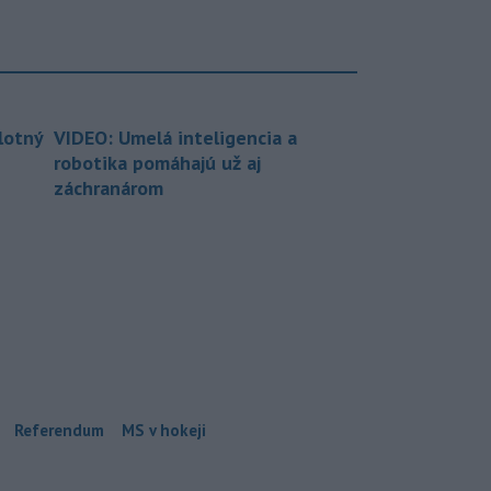
lotný
VIDEO: Umelá inteligencia a
robotika pomáhajú už aj
záchranárom
Referendum
MS v hokeji