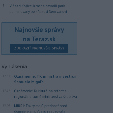
7
V časti Košice-Krásna otvorili park
pomenovaný po kňazovi Semivanovi
Najnovšie správy
na Teraz.sk
ZOBRAZIŤ NAJNOVŠIE SPRÁVY
Vyhlásenia
Oznámenie: TK ministra investícií
17:32
Samuela Migaľa
17:17
Oznámenie: Kurikurálna reforma -
regionálne turné ministerstva školstva
15:09
MIRRI: Fakty majú prednosť pred
domnienkami. Výzvu realizovala