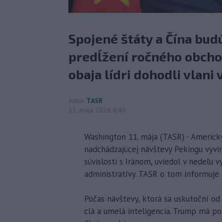
Spojené štáty a Čína bu
predĺžení ročného obcho
obaja lídri dohodli vlani 
Autor
TASR
11. mája 2026 6:40
Washington 11. mája (TASR) - Americk
nadchádzajúcej návštevy Pekingu vyvin
súvislosti s Iránom, uviedol v nedeľu
administratívy. TASR o tom informuje 
Počas návštevy, ktorá sa uskutoční od
clá a umelá inteligencia. Trump má po