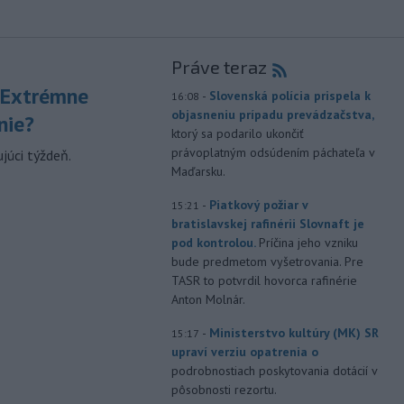
Práve teraz
 Extrémne
-
Slovenská polícia prispela k
16:08
objasneniu prípadu prevádzačstva,
nie?
ktorý sa podarilo ukončiť
právoplatným odsúdením páchateľa v
júci týždeň.
Maďarsku.
-
Piatkový požiar v
15:21
bratislavskej rafinérii Slovnaft je
pod kontrolou.
Príčina jeho vzniku
bude predmetom vyšetrovania. Pre
TASR to potvrdil hovorca rafinérie
Anton Molnár.
-
Ministerstvo kultúry (MK) SR
15:17
upraví verziu opatrenia o
podrobnostiach poskytovania dotácií v
pôsobnosti rezortu.