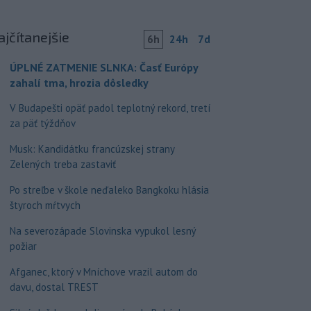
ajčítanejšie
6h
24h
7d
ÚPLNÉ ZATMENIE SLNKA: Časť Európy
zahalí tma, hrozia dôsledky
V Budapešti opäť padol teplotný rekord, tretí
za päť týždňov
Musk: Kandidátku francúzskej strany
Zelených treba zastaviť
Po streľbe v škole neďaleko Bangkoku hlásia
štyroch mŕtvych
Na severozápade Slovinska vypukol lesný
požiar
Afganec, ktorý v Mníchove vrazil autom do
davu, dostal TREST