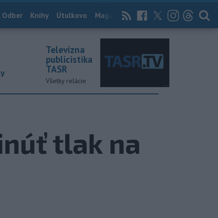
 Odber
Knihy
Útulkovo
Magazín
News Now
Archív
TASR
Televízna
publicistika
TASR
ky
Všetky relácie
núť tlak na