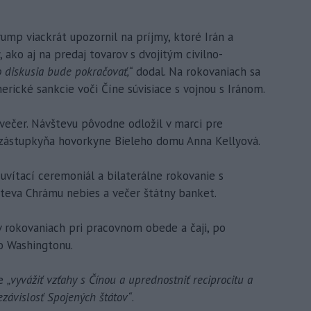
ump viackrát upozornil na príjmy, ktoré Irán a
, ako aj na predaj tovarov s dvojitým civilno-
o diskusia bude pokračovať,“
dodal. Na rokovaniach sa
ické sankcie voči Číne súvisiace s vojnou s Iránom.
večer. Návštevu pôvodne odložil v marci pre
a zástupkyňa hovorkyne Bieleho domu Anna Kellyová.
uvítací ceremoniál a bilaterálne rokovanie s
teva Chrámu nebies a večer štátny banket.
v rokovaniach pri pracovnom obede a čaji, po
o Washingtonu.
je
„vyvážiť vzťahy s Čínou a uprednostniť reciprocitu a
závislosť Spojených štátov“
.