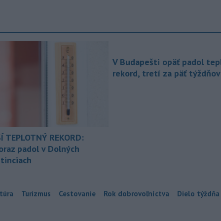
V Budapešti opäť padol tep
rekord, tretí za päť týždňov
Í TEPLOTNÝ REKORD:
oraz padol v Dolných
tinciach
túra
Turizmus
Cestovanie
Rok dobrovoľníctva
Dielo týždňa