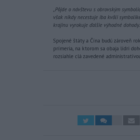
„Pôjde o návštevu s obrovským symbol
však nikdy necestuje iba kvôli symbolik
krajinu vyrokuje ďalšie výhodné dohody.
Spojené štáty a Čína budú zároveň r
prímeria, na ktorom sa obaja lídri doh
rozsiahle clá zavedené administratív