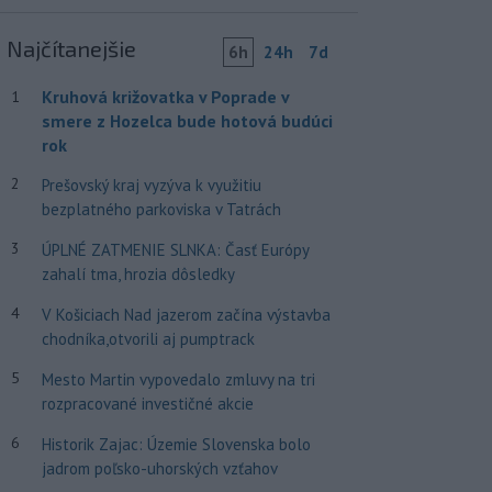
Najčítanejšie
6h
24h
7d
Kruhová križovatka v Poprade v
1
smere z Hozelca bude hotová budúci
rok
2
Prešovský kraj vyzýva k využitiu
bezplatného parkoviska v Tatrách
3
ÚPLNÉ ZATMENIE SLNKA: Časť Európy
zahalí tma, hrozia dôsledky
4
V Košiciach Nad jazerom začína výstavba
chodníka,otvorili aj pumptrack
5
Mesto Martin vypovedalo zmluvy na tri
rozpracované investičné akcie
6
Historik Zajac: Územie Slovenska bolo
jadrom poľsko-uhorských vzťahov