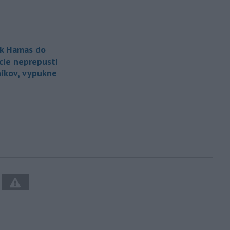
k Hamas do
cie neprepustí
íkov, vypukne