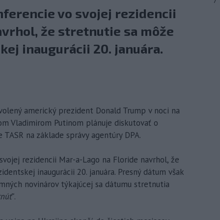
7
ferencie vo svojej rezidencii
vrhol, že stretnutie sa môže
ej inaugurácii 20. januára.
volený americký prezident Donald Trump v noci na
tom Vladimirom Putinom plánuje diskutovať o
še TASR na základe správy agentúry DPA.
vojej rezidencii Mar-a-Lago na Floride navrhol, že
identskej inaugurácii 20. januára. Presný dátum však
mných novinárov týkajúcej sa dátumu stretnutia
tnúť"
.