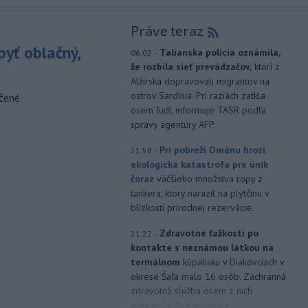
Práve teraz
yť oblačný,
-
Talianska polícia oznámila,
06:02
že rozbila sieť prevádzačov,
ktorí z
Alžírska dopravovali migrantov na
ostrov Sardínia. Pri raziách zatkla
čené.
osem ľudí, informuje TASR podľa
správy agentúry AFP.
-
Pri pobreží Ománu hrozí
21:58
ekologická katastrofa pre únik
čoraz
väčšieho množstva ropy z
tankera, ktorý narazil na plytčinu v
blízkosti prírodnej rezervácie.
-
Zdravotné ťažkosti po
21:22
kontakte s neznámou látkou na
termálnom
kúpalisku v Diakovciach v
okrese Šaľa malo 16 osôb. Záchranná
zdravotná služba osem z nich
previezla do nemocnice.