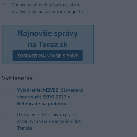
7
Obnovu posledného úseku cesty na
Kráľovu hoľu majú ukončiť v auguste
Najnovšie správy
na Teraz.sk
ZOBRAZIŤ NAJNOVŠIE SPRÁVY
Vyhlásenia
Vyjadrenie: MZVEZ: Slovensko
18:12
chce využiť EXPO 2027 v
Belehrade na podporu...
12:26
Oznámenie: TK ministra práce,
sociálnych vecí a rodiny SR Erika
Tomáša