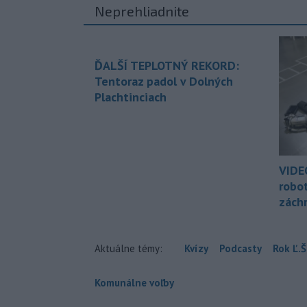
Neprehliadnite
ĎALŠÍ TEPLOTNÝ REKORD:
Tentoraz padol v Dolných
Plachtinciach
VIDE
robo
zách
Aktuálne témy:
Kvízy
Podcasty
Rok Ľ.Š
Komunálne voľby