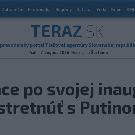
Zahraničie
Ekonomika
Regióny
Kultúra
Veda
Krimi
XML
TERAZ
.SK
pravodajský portál Tlačovej agentúry Slovenskej republi
Piatok
7. august 2026
Meniny má
Štefánia
ce po svojej inau
stretnúť s Putin