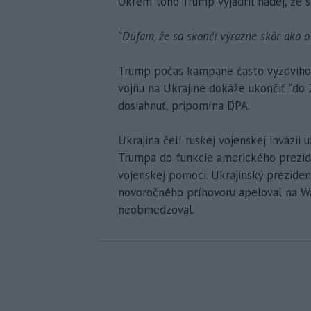
Okrem toho Trump vyjadril nádej, že s
"
Dúfam, že sa skončí výrazne skôr ako o
Trump počas kampane často vyzdvihova
vojnu na Ukrajine dokáže ukončiť "do 
dosiahnuť, pripomína DPA.
Ukrajina čelí ruskej vojenskej invázii 
Trumpa do funkcie amerického prezide
vojenskej pomoci. Ukrajinský prezide
novoročného príhovoru apeloval na W
neobmedzoval.