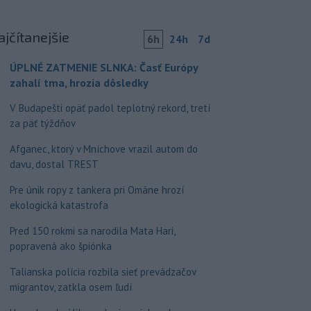
ajčítanejšie
6h
24h
7d
ÚPLNÉ ZATMENIE SLNKA: Časť Európy
zahalí tma, hrozia dôsledky
V Budapešti opäť padol teplotný rekord, tretí
za päť týždňov
Afganec, ktorý v Mníchove vrazil autom do
davu, dostal TREST
Pre únik ropy z tankera pri Ománe hrozí
ekologická katastrofa
Pred 150 rokmi sa narodila Mata Hari,
popravená ako špiónka
Talianska polícia rozbila sieť prevádzačov
migrantov, zatkla osem ľudí