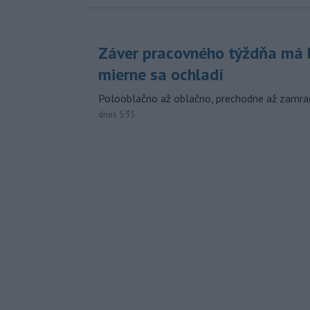
Záver pracovného týždňa má b
mierne sa ochladí
Polooblačno až oblačno, prechodne až zamra
dnes 5:35