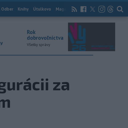
 Odber
Knihy
Útulkovo
Magazín
News Now
Archív
TASR
Rok
dobrovoľníctva
ky
Všetky správy
gurácii za
om