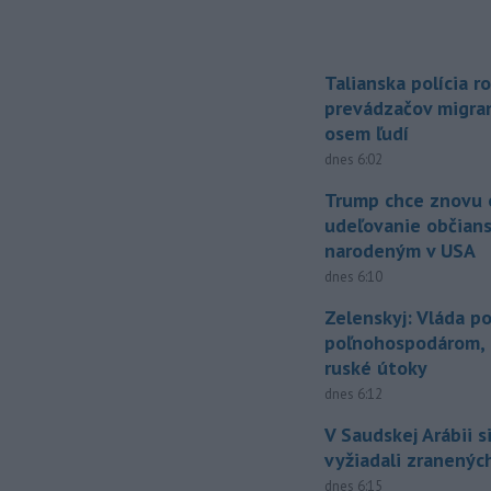
Talianska polícia ro
prevádzačov migran
osem ľudí
dnes 6:02
Trump chce znovu 
udeľovanie občian
narodeným v USA
dnes 6:10
Zelenskyj: Vláda 
poľnohospodárom, k
ruské útoky
dnes 6:12
V Saudskej Arábii s
vyžiadali zranených
dnes 6:15