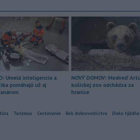
O: Umelá inteligencia a
NOVÝ DOMOV: Medveď Artu
tika pomáhajú už aj
košickej zoo odchádza za
ranárom
hranice
túra
Turizmus
Cestovanie
Rok dobrovoľníctva
Dielo týždňa