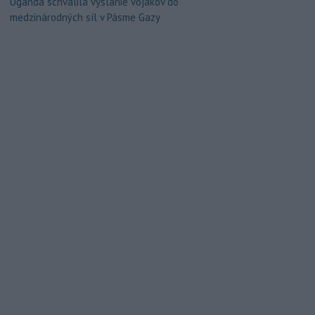
Uganda schválila vyslanie vojakov do
medzinárodných síl v Pásme Gazy