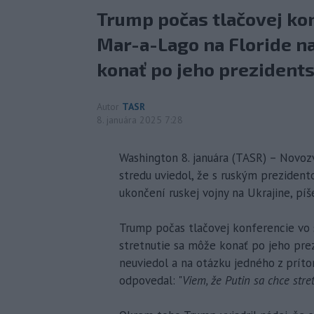
Trump počas tlačovej kon
Mar-a-Lago na Floride na
konať po jeho prezidentsk
Autor
TASR
8. januára 2025 7:28
Washington 8. januára (TASR) – Novoz
stredu uviedol, že s ruským preziden
ukončení ruskej vojny na Ukrajine, pí
Trump počas tlačovej konferencie vo s
stretnutie sa môže konať po jeho prez
neuviedol a na otázku jedného z príto
odpovedal: "
Viem, že Putin sa chce stre