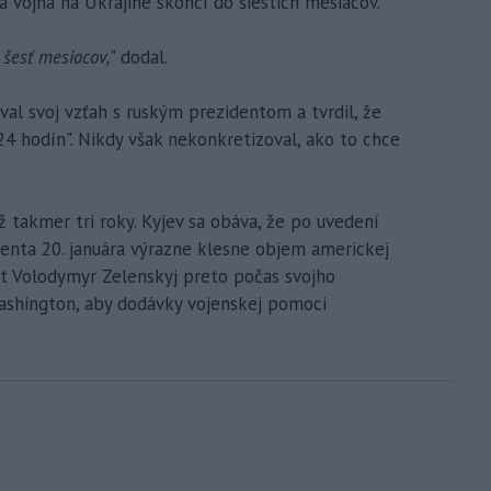
a vojna na Ukrajine skončí do šiestich mesiacov.
 šesť mesiacov,
" dodal.
l svoj vzťah s ruským prezidentom a tvrdil, že
24 hodín". Nikdy však nekonkretizoval, ako to chce
už takmer tri roky. Kyjev sa obáva, že po uvedení
nta 20. januára výrazne klesne objem americkej
nt Volodymyr Zelenskyj preto počas svojho
ashington, aby dodávky vojenskej pomoci