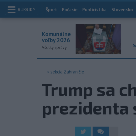
RUBRIKY
Index
Šport
Počasie
Publicistika
Slovensko
Komunálne
voľby 2026
S
Všetky správy
< sekcia
Zahraničie
Trump sa ch
prezidenta 