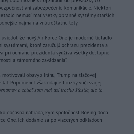
 aby bolo možné stroj zaradiť do prevádzky čo
 bezpečnosť ani zabezpečenie komunikácie. Niektorí
lietadlo nemusí mať všetky obranné systémy starších
dnejšie najmä na vnútroštátne lety.
viedol, že nový Air Force One je moderné lietadlo
 systémami, ktoré zaručujú ochranu prezidenta a
íva pri ochrane prezidenta využíva všetky dostupné
nosti a zámerného zavádzania“.
 motivovali obavy z Iránu, Trump na tlačovej
dal. Pripomenul však údajné hrozby voči svojej
amov a zatiaľ som mal asi trochu šťastie, ale to
ako dočasná náhrada, kým spoločnosť Boeing dodá
rce One. Ich dodanie sa po viacerých odkladoch