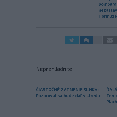
bombardo
nezastav
Hormuze
Neprehliadnite
ČIASTOČNÉ ZATMENIE SLNKA:
ĎALŠ
Pozorovať sa bude dať v stredu
Tent
Plach