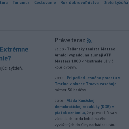
túra
Turizmus
Cestovanie
Rok dobrovoľníctva
Dielo týždňa
Práve teraz
 Extrémne
-
Taliansky tenista Matteo
21:30
Arnaldi vypadol na turnaji ATP
nie?
Masters 1000
v Montreale už v 3.
kole dvojhry.
júci týždeň.
-
Pri požiari lesného porastu v
20:18
Trstíne v okrese Trnava zasahuje
takmer 50 hasičov.
-
Vláda Konžskej
20:01
demokratickej republiky (KDR) v
piatok oznámila,
že preverí, či sa v
zásielkach oxidu kobaltnatého
vyvážaných do Číny nachádza urán.