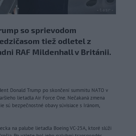
Trump so sprievodom
edzičasom tiež odletel z
adni RAF Mildenhall v Británii.
zident Donald Trump po skončení summitu NATO v
aršieho lietadla Air Force One. Nečakaná zmena
nie sú bezpečnostné obavy súvisiace s Iránom,
ecka na palube lietadla Boeing VC-25A, ktoré slúži
ťročia. Po vzlete bol jeho palubný transpondér