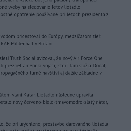
pné weby na sledovanie letov lietadlo
nostné opatrenie používané pri letoch prezidenta z
evodom pricestoval do Európy, medzičasom tiež
 RAF Mildenhall v Británii.
sieti Truth Social avizoval, že nový Air Force One
i prezrieť americkí vojaci, ktorí tam slúžia. Dodal,
propagačného turné navštívi aj ďalšie základne v
tom vlani Katar. Lietadlo následne upravila
ostalo nový červeno-bielo-tmavomodro-zlatý náter,
o, že pri urýchlenej prestavbe darovaného lietadla