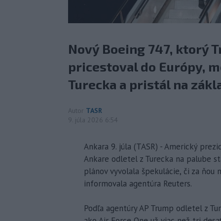
Nový Boeing 747, ktorý 
pricestoval do Európy, m
Turecka a pristál na zákl
Autor
TASR
9. júla 2026 6:54
Ankara 9. júla (TASR) - Americký pre
Ankare odletel z Turecka na palube st
plánov vyvolala špekulácie, či za ňou 
informovala agentúra Reuters.
Podľa agentúry AP Trump odletel z Tur
ako Air Force One už viac než tri desa