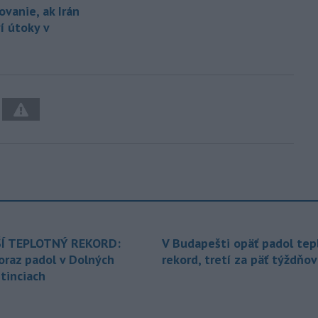
vanie, ak Irán
í útoky v
Í TEPLOTNÝ REKORD:
V Budapešti opäť padol tep
oraz padol v Dolných
rekord, tretí za päť týždňov
tinciach