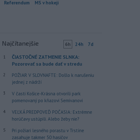
Referendum
MS v hokeji
Najčítanejšie
6h
24h
7d
ČIASTOČNÉ ZATMENIE SLNKA:
1
Pozorovať sa bude dať v stredu
2
POŽIAR V SLOVNAFTE: Došlo k narušeniu
jednej z nádrží
3
V časti Košice-Krásna otvorili park
pomenovaný po kňazovi Semivanovi
4
VEĽKÁ PREDPOVEĎ POČASIA: Extrémne
horúčavy ustúpili. Alebo žeby nie?
5
Pri požiari lesného porastu v Trstíne
zasahuje takmer 50 hasičov