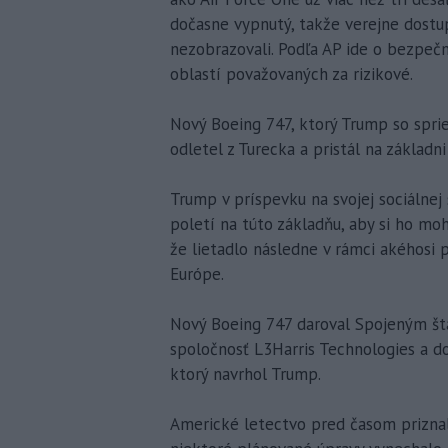
dočasne vypnutý, takže verejne dostu
nezobrazovali. Podľa AP ide o bezpeč
oblastí považovaných za rizikové.
Nový Boeing 747, ktorý Trump so spri
odletel z Turecka a pristál na základni
Trump v príspevku na svojej sociálnej 
poletí na túto základňu, aby si ho mohl
že lietadlo následne v rámci akéhosi 
Európe.
Nový Boeing 747 daroval Spojeným štá
spoločnosť L3Harris Technologies a d
ktorý navrhol Trump.
Americké letectvo pred časom priznal