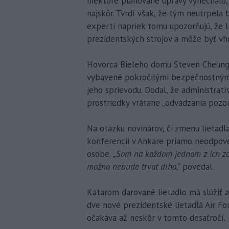
niektoré plánované úpravy vynechalo,
najskôr. Tvrdí však, že tým neutrpela
experti napriek tomu upozorňujú, že 
prezidentských strojov a môže byť vho
Hovorca Bieleho domu Steven Cheung u
vybavené pokročilými bezpečnostnými
jeho sprievodu. Dodal, že administrat
prostriedky vrátane „odvádzania pozor
Na otázku novinárov, či zmenu lietadla
konferencii v Ankare priamo neodpove
osobe.
„Som na každom jednom z ich zozn
možno nebude trvať dlho,“
povedal.
Katarom darované lietadlo má slúžiť 
dve nové prezidentské lietadlá Air Fo
očakáva až neskôr v tomto desaťročí.