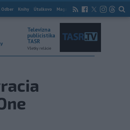
 Odber
Knihy
Útulkovo
Magazín
News Now
Archív
TASR
Televízna
publicistika
TASR
ky
Všetky relácie
racia
 One