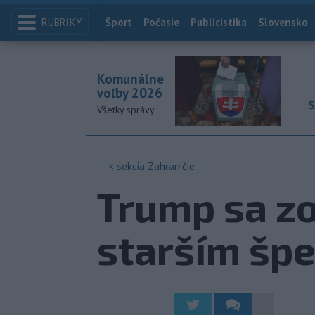
RUBRIKY
Index
Šport
Počasie
Publicistika
Slovensko
Komunálne
voľby 2026
S
Všetky správy
< sekcia
Zahraničie
Trump sa z
starším špe