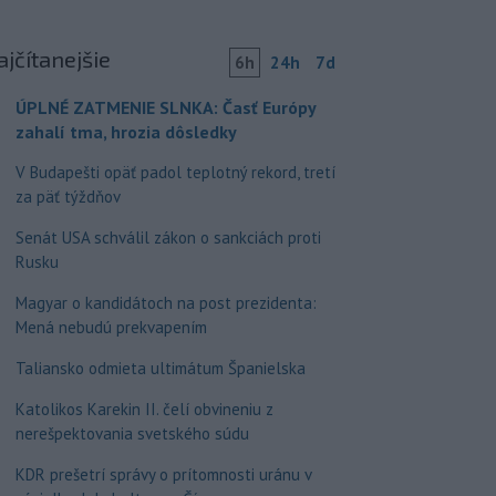
ajčítanejšie
6h
24h
7d
ÚPLNÉ ZATMENIE SLNKA: Časť Európy
zahalí tma, hrozia dôsledky
V Budapešti opäť padol teplotný rekord, tretí
za päť týždňov
Senát USA schválil zákon o sankciách proti
Rusku
Magyar o kandidátoch na post prezidenta:
Mená nebudú prekvapením
Taliansko odmieta ultimátum Španielska
Katolikos Karekin II. čelí obvineniu z
nerešpektovania svetského súdu
KDR prešetrí správy o prítomnosti uránu v