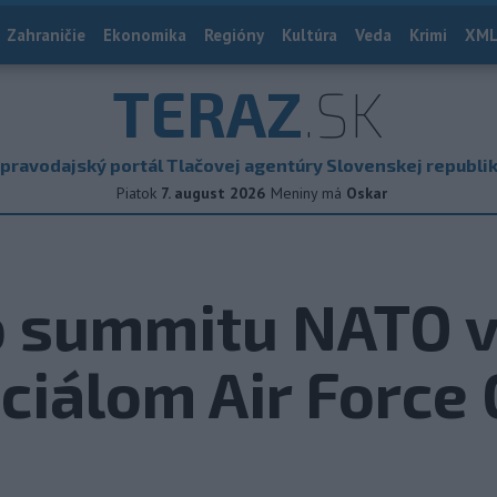
Zahraničie
Ekonomika
Regióny
Kultúra
Veda
Krimi
XML
TERAZ
.SK
pravodajský portál Tlačovej agentúry Slovenskej republi
Piatok
7. august 2026
Meniny má
Oskar
o summitu NATO v
ciálom Air Force