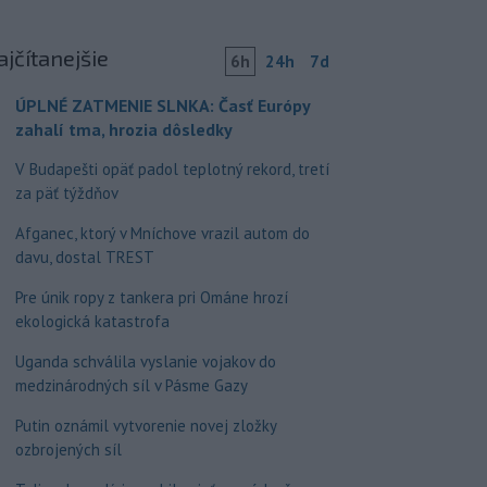
ajčítanejšie
6h
24h
7d
ÚPLNÉ ZATMENIE SLNKA: Časť Európy
zahalí tma, hrozia dôsledky
V Budapešti opäť padol teplotný rekord, tretí
za päť týždňov
Afganec, ktorý v Mníchove vrazil autom do
davu, dostal TREST
Pre únik ropy z tankera pri Ománe hrozí
ekologická katastrofa
Uganda schválila vyslanie vojakov do
medzinárodných síl v Pásme Gazy
Putin oznámil vytvorenie novej zložky
ozbrojených síl