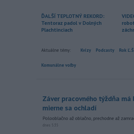
ĎALŠÍ TEPLOTNÝ REKORD:
VIDE
Tentoraz padol v Dolných
robo
Plachtinciach
zách
Aktuálne témy:
Kvízy
Podcasty
Rok Ľ.Š
Komunálne voľby
Záver pracovného týždňa má b
mierne sa ochladí
Polooblačno až oblačno, prechodne až zamra
dnes 5:35