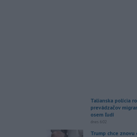
Talianska polícia ro
prevádzačov migran
osem ľudí
dnes 6:02
Trump chce znovu 