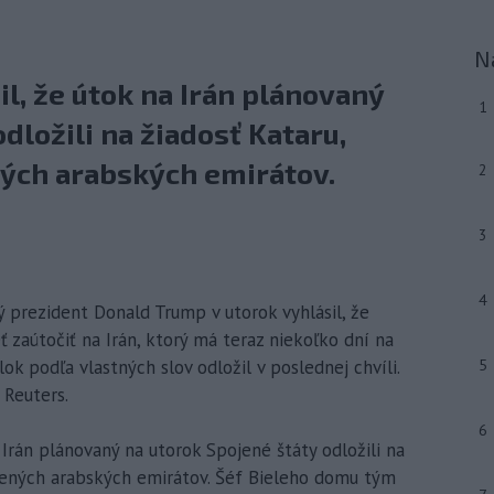
N
l, že útok na Irán plánovaný
1
dložili na žiadosť Kataru,
ných arabských emirátov.
2
3
4
 prezident Donald Trump v utorok vyhlásil, že
zaútočiť na Irán, ktorý má teraz niekoľko dní na
k podľa vlastných slov odložil v poslednej chvíli.
5
 Reuters.
6
 Irán plánovaný na utorok Spojené štáty odložili na
ojených arabských emirátov. Šéf Bieleho domu tým