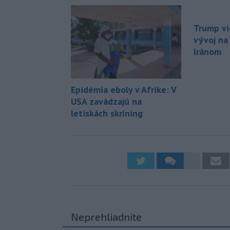
Trump vi
vývoj na
Iránom
Epidémia eboly v Afrike: V
USA zavádzajú na
letiskách skríning
Neprehliadnite