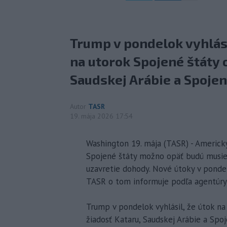
Trump v pondelok vyhlási
na utorok Spojené štáty o
Saudskej Arábie a Spoje
Autor
TASR
19. mája 2026 17:54
Washington 19. mája (TASR) - Americký
Spojené štáty možno opäť budú musieť 
uzavretie dohody. Nové útoky v pondelo
TASR o tom informuje podľa agentúry
Trump v pondelok vyhlásil, že útok na
žiadosť Kataru, Saudskej Arábie a Sp