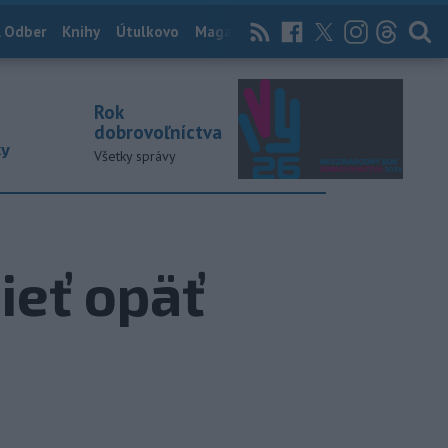
 Odber
Knihy
Útulkovo
Magazín
News Now
Archív
TASR
Rok
dobrovoľníctva
ky
Všetky správy
ieť opäť