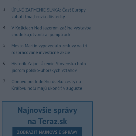
3
ÚPLNÉ ZATMENIE SLNKA: Časť Európy
zahalí tma, hrozia dôsledky
4
V Košiciach Nad jazerom začína výstavba
chodníka,otvorili aj pumptrack
5
Mesto Martin vypovedalo zmluvy na tri
rozpracované investičné akcie
6
Historik Zajac: Územie Slovenska bolo
jadrom poľsko-uhorských vzťahov
7
Obnovu posledného úseku cesty na
Kráľovu hoľu majú ukončiť v auguste
Najnovšie správy
na Teraz.sk
ZOBRAZIŤ NAJNOVŠIE SPRÁVY