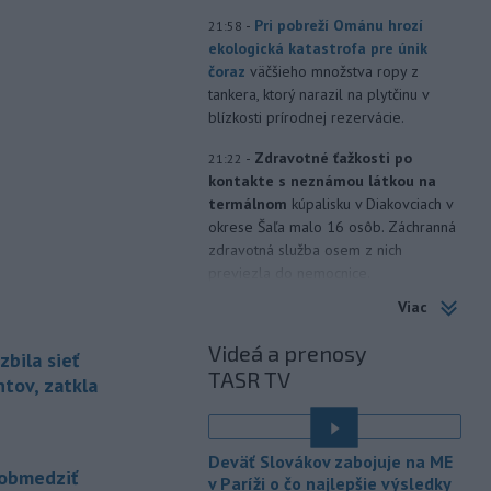
-
Pri pobreží Ománu hrozí
21:58
ekologická katastrofa pre únik
čoraz
väčšieho množstva ropy z
tankera, ktorý narazil na plytčinu v
blízkosti prírodnej rezervácie.
-
Zdravotné ťažkosti po
21:22
kontakte s neznámou látkou na
termálnom
kúpalisku v Diakovciach v
okrese Šaľa malo 16 osôb. Záchranná
zdravotná služba osem z nich
previezla do nemocnice.
Viac
-
Ugandský parlament vo
20:49
štvrtok schválil vyslanie
Videá a prenosy
zbila sieť
ugandských vojakov
do
TASR TV
palestínskeho Pásma Gazy, kde by
tov, zatkla
mali pôsobiť v rámci medzinárodných
stabilizačných síl, ktoré navrhol
americký prezident Donald Trump.
Deväť Slovákov zabojuje na ME
obmedziť
v Paríži o čo najlepšie výsledky