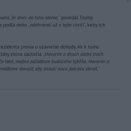
7
odol, že dnes do toho ideme,
“ povedal Trump
a podľa neho „
odohrávali už v tejto chvíli
“, keby ich
prezidenta prosia o uzavretie dohody. Ak k tomu
táty znova zaútočia. „
Hovorím o dvoch alebo troch
iečo také, možno začiatkom budúceho týždňa. Hovorím o
ôžeme dovoliť, aby získali novú jadrovú zbraň,
“