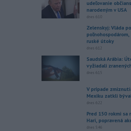
udeľovanie občian
narodeným v USA
dnes 6:10
Zelenskyj: Vláda 
poľnohospodárom, k
ruské útoky
dnes 6:12
Saudská Arábia: Út
vyžiadali zranených
dnes 6:15
V prípade zmiznuti
Mexiku zatkli býv
dnes 6:22
Pred 150 rokmi sa 
Hari, popravená ak
dnes 5:46