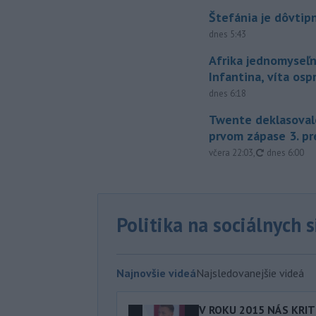
Štefánia je dôvtip
dnes 5:43
Afrika jednomyseľn
Infantina, víta os
dnes 6:18
Twente deklasoval
prvom zápase 3. pr
aktualizovan
včera 22:03
,
dnes 6:00
Politika na sociálnych 
Najnovšie videá
Najsledovanejšie videá
V ROKU 2015 NÁS KRIT