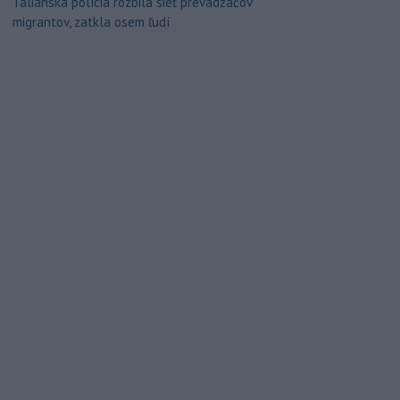
Talianska polícia rozbila sieť prevádzačov
migrantov, zatkla osem ľudí