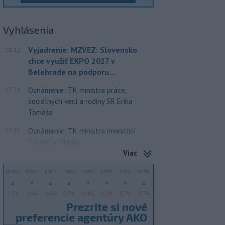
Vyhlásenia
Vyjadrenie: MZVEZ: Slovensko
18:12
chce využiť EXPO 2027 v
Belehrade na podporu...
12:26
Oznámenie: TK ministra práce,
sociálnych vecí a rodiny SR Erika
Tomáša
12:11
Oznámenie: TK ministra investícií
Samuela Migaľa
Viac