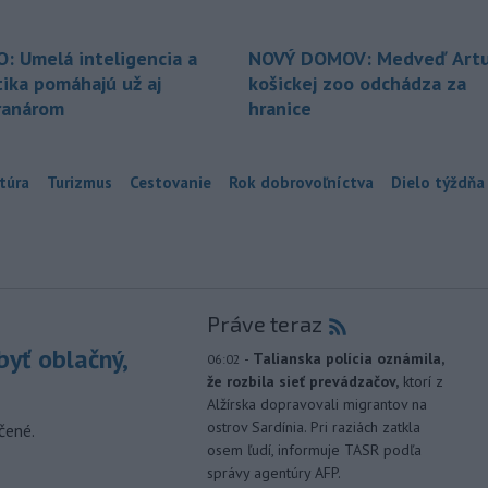
O: Umelá inteligencia a
NOVÝ DOMOV: Medveď Artu
tika pomáhajú už aj
košickej zoo odchádza za
ranárom
hranice
túra
Turizmus
Cestovanie
Rok dobrovoľníctva
Dielo týždňa
Práve teraz
yť oblačný,
-
Talianska polícia oznámila,
06:02
že rozbila sieť prevádzačov,
ktorí z
Alžírska dopravovali migrantov na
ostrov Sardínia. Pri raziách zatkla
čené.
osem ľudí, informuje TASR podľa
správy agentúry AFP.