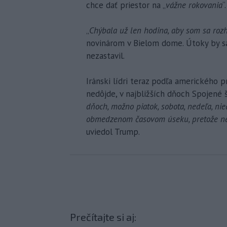
chce dať priestor na „
vážne rokovania
“.
„
Chýbala už len hodina, aby som sa rozh
novinárom v Bielom dome. Útoky by s
nezastavil.
Iránski lídri teraz podľa amerického 
nedôjde, v najbližších dňoch Spojené š
dňoch, možno piatok, sobota, nedeľa, n
obmedzenom časovom úseku, pretože nem
uviedol Trump.
Prečítajte si aj: