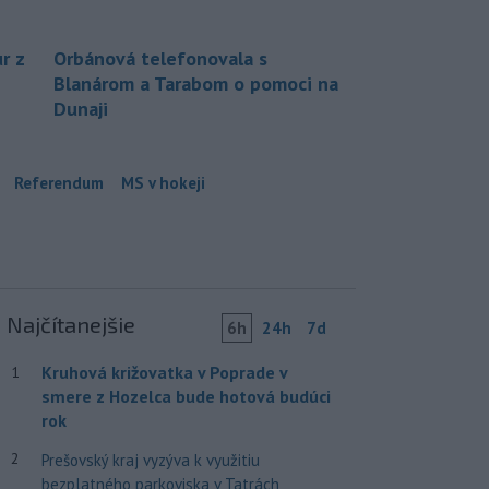
r z
Orbánová telefonovala s
Blanárom a Tarabom o pomoci na
Dunaji
Referendum
MS v hokeji
Najčítanejšie
6h
24h
7d
Kruhová križovatka v Poprade v
1
smere z Hozelca bude hotová budúci
rok
2
Prešovský kraj vyzýva k využitiu
bezplatného parkoviska v Tatrách