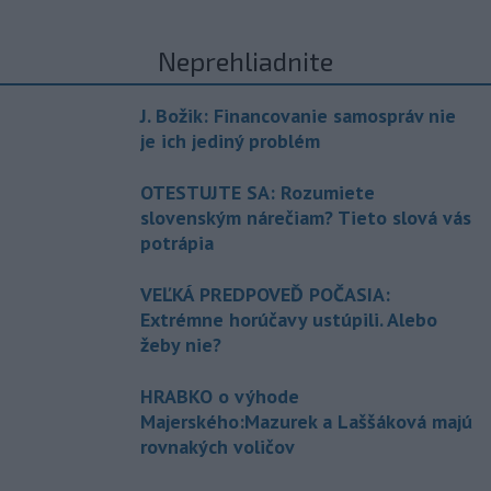
Neprehliadnite
J. Božik: Financovanie samospráv nie
je ich jediný problém
OTESTUJTE SA: Rozumiete
slovenským nárečiam? Tieto slová vás
potrápia
VEĽKÁ PREDPOVEĎ POČASIA:
Extrémne horúčavy ustúpili. Alebo
žeby nie?
HRABKO o výhode
Majerského:Mazurek a Laššáková majú
rovnakých voličov