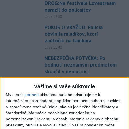
DROG:Na festivale Lovestream
narazil do policajtov
dnes 12:30
POKUS O VRAŽDU: Polícia
obvinila mladíkov, ktorí
zaútočili na taxikára
dnes 11:40
NEBEZPEČNÁ POTÝČKA: Po
bodnutí neznámym predmetom
skončil v nemocnici
dnes 12:10
Vážime si vaše súkromie
Agrorezort: Výmera lesných
pozemkov a porastov sa
My a naši
partneri
ukladáme a/alebo pristupujeme k
informáciám na zariadení, napríklad pomocou súborov cookies,
dlhodobo zvyšuje
a spracúvame osobné údaje, ako sú jedinečné identifikátory a
dnes 10:24
štandardné informácie odosielané zariadením na
Slováci prehrali duel o bronz,
personalizovanú reklamu a obsah, meranie reklamy a obsahu,
prieskumy publika a vývoj služieb.
S vaším povolením môže
Štolc: Hodnotí sa to ťažko