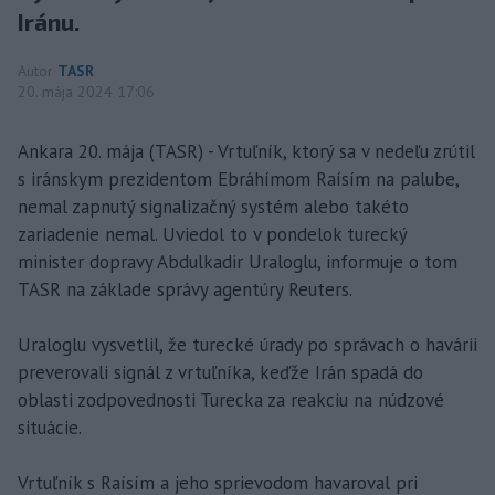
Iránu.
Autor
TASR
20. mája 2024 17:06
Ankara 20. mája (TASR) - Vrtuľník, ktorý sa v nedeľu zrútil
s iránskym prezidentom Ebráhímom Raísím na palube,
nemal zapnutý signalizačný systém alebo takéto
zariadenie nemal. Uviedol to v pondelok turecký
minister dopravy Abdulkadir Uraloglu, informuje o tom
TASR na základe správy agentúry Reuters.
Uraloglu vysvetlil, že turecké úrady po správach o havárii
preverovali signál z vrtuľníka, keďže Irán spadá do
oblasti zodpovednosti Turecka za reakciu na núdzové
situácie.
Vrtuľník s Raísím a jeho sprievodom havaroval pri