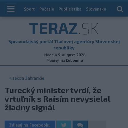
Index
Šport
Počasie
Publicistika
Slovensko
Zahranič
TERAZ
.SK
Spravodajský portál Tlačovej agentúry Slovenskej
republiky
Nedela
9. august 2026
Meniny má
Ľubomíra
< sekcia
Zahraničie
Turecký minister tvrdí, že
vrtuľník s Raísím nevysielal
žiadny signál
Zdieľaj na Facebooku