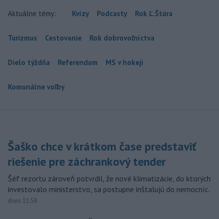
Aktuálne témy:
Kvízy
Podcasty
Rok Ľ.Štúra
Turizmus
Cestovanie
Rok dobrovoľníctva
Dielo týždňa
Referendum
MS v hokeji
Komunálne voľby
Šaško chce v krátkom čase predstaviť
riešenie pre záchrankový tender
Šéf rezortu zároveň potvrdil, že nové klimatizácie, do ktorých
investovalo ministerstvo, sa postupne inštalujú do nemocníc.
dnes 11:58