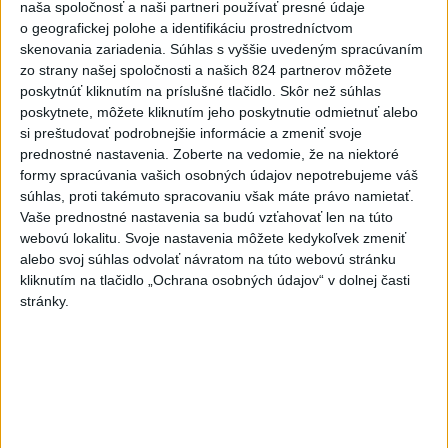
naša spoločnosť a naši partneri používať presné údaje
dnes 10:18
o geografickej polohe a identifikáciu prostredníctvom
Práve teraz
skenovania zariadenia. Súhlas s vyššie uvedeným spracúvaním
zo strany našej spoločnosti a našich 824 partnerov môžete
-
Vo Valčianskej doline pri Martine napadol v sobotu (8. 8.)
12:57
poskytnúť kliknutím na príslušné tlačidlo. Skôr než súhlas
podvečer
medveď muža na bicykli. Strhol ho na zem a spôsobil mu
poskytnete, môžete kliknutím jeho poskytnutie odmietnuť alebo
viaceré zranenia. Muž skončil v martinskej nemocnici.
si preštudovať podrobnejšie informácie a zmeniť svoje
prednostné nastavenia.
Zoberte na vedomie, že na niektoré
formy spracúvania vašich osobných údajov nepotrebujeme váš
Viac
Videá a prenosy TASR TV
súhlas, proti takémuto spracovaniu však máte právo namietať.
Vaše prednostné nastavenia sa budú vzťahovať len na túto
webovú lokalitu. Svoje nastavenia môžete kedykoľvek zmeniť
Deväť Slovákov zabojuje na ME v Paríži
alebo svoj súhlas odvolať návratom na túto webovú stránku
o čo najlepšie výsledky
kliknutím na tlačidlo „Ochrana osobných údajov“ v dolnej časti
stránky.
Viac
Najčítanejšie
6h
24h
7d