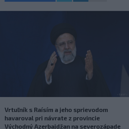
Vrtuľník s Raísím a jeho sprievodom
havaroval pri návrate z provincie
Východný Azerbajdžan na severozápade