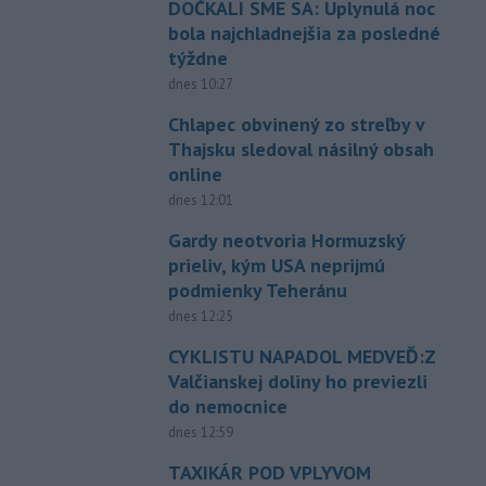
DOČKALI SME SA: Uplynulá noc
bola najchladnejšia za posledné
týždne
dnes 10:27
Chlapec obvinený zo streľby v
Thajsku sledoval násilný obsah
online
dnes 12:01
Gardy neotvoria Hormuzský
prieliv, kým USA neprijmú
podmienky Teheránu
dnes 12:25
CYKLISTU NAPADOL MEDVEĎ:Z
Valčianskej doliny ho previezli
do nemocnice
dnes 12:59
TAXIKÁR POD VPLYVOM