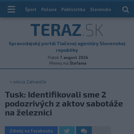
Index
Šport
Počasie
Publicistika
Slovensko
Zahranič
TERAZ
.SK
Spravodajský portál Tlačovej agentúry Slovenskej
republiky
Piatok
7. august 2026
Meniny má
Štefánia
< sekcia
Zahraničie
Tusk: Identifikovali sme 2
podozrivých z aktov sabotáže
na železnici
Zdieľaj na Facebooku