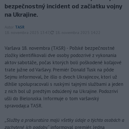
bezpečnostný incident od začiatku vojny
na Ukrajine.
Autor
TASR
aktualizované
18. novembra 2025 13:47
,
18. novembra 2025 14:22
Varšava 18. novembra (TASR) - Poľské bezpečnostné
zložky identifikovali dve osoby podozrivé z vykonania
aktov sabotáže, počas ktorých boli poškodené koľajové
trate južne od Varšavy. Premiér Donald Tusk na pôde
Sejmu informoval, že išlo o dvoch Ukrajincov, ktorí už
dlhšie spolupracovali s ruskými tajnými službami a jeden
z nich bol už predtým odsúdený na Ukrajine. Podozriví
ušli do Bieloruska. Informuje o tom varšavský
spravodajca TASR.
„Služby a prokuratúra majú všetky údaje o týchto osobách a
zachytené ich podoby,“
informoval premiér. Jedna