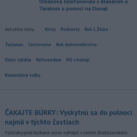
Orbánová telefonovala s Blanárom a
Tarabom o pomoci na Dunaji
Aktuálne témy:
Kvízy
Podcasty
Rok Ľ.Štúra
Turizmus
Cestovanie
Rok dobrovoľníctva
Dielo týždňa
Referendum
MS v hokeji
Komunálne voľby
ČAKAJTE BÚRKY: Vyskytnú sa do polnoci
najmä v týchto častiach
Výstrahy pred búrkami ústav vyhlásil v celom Bratislavskom