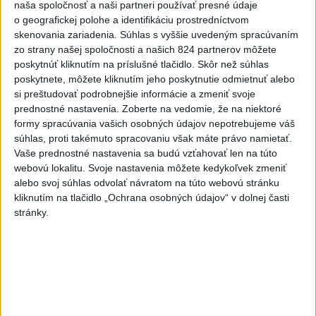
naša spoločnosť a naši partneri používať presné údaje
Ománe hrozí ekologická
o geografickej polohe a identifikáciu prostredníctvom
katastrofa
skenovania zariadenia. Súhlas s vyššie uvedeným spracúvaním
včera 21:59
zo strany našej spoločnosti a našich 824 partnerov môžete
poskytnúť kliknutím na príslušné tlačidlo. Skôr než súhlas
Ráž: Podpísali sme zmluvu k
poskytnete, môžete kliknutím jeho poskytnutie odmietnuť alebo
dokumentácii obnovy hlavnej
si preštudovať podrobnejšie informácie a zmeniť svoje
stanice
prednostné nastavenia.
Zoberte na vedomie, že na niektoré
včera 15:26
formy spracúvania vašich osobných údajov nepotrebujeme váš
súhlas, proti takémuto spracovaniu však máte právo namietať.
KDH žiada ministra vnútra o
Vaše prednostné nastavenia sa budú vzťahovať len na túto
vysvetlenie nákupu
webovú lokalitu. Svoje nastavenia môžete kedykoľvek zmeniť
kamerových systémov
alebo svoj súhlas odvolať návratom na túto webovú stránku
včera 17:40
kliknutím na tlačidlo „Ochrana osobných údajov“ v dolnej časti
stránky.
V Budapešti opäť padol
teplotný rekord, tretí za päť
týždňov
včera 19:15
Twente deklasovalo DAC 6:0 v
prvom zápase 3. predkola