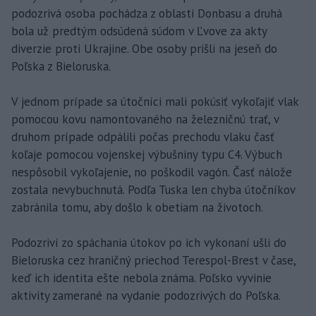
podozrivá osoba pochádza z oblasti Donbasu a druhá
bola už predtým odsúdená súdom v Ľvove za akty
diverzie proti Ukrajine. Obe osoby prišli na jeseň do
Poľska z Bieloruska.
V jednom prípade sa útočníci mali pokúsiť vykoľajiť vlak
pomocou kovu namontovaného na železničnú trať, v
druhom prípade odpálili počas prechodu vlaku časť
koľaje pomocou vojenskej výbušniny typu C4. Výbuch
nespôsobil vykoľajenie, no poškodil vagón. Časť nálože
zostala nevybuchnutá. Podľa Tuska len chyba útočníkov
zabránila tomu, aby došlo k obetiam na životoch.
Podozriví zo spáchania útokov po ich vykonaní ušli do
Bieloruska cez hraničný priechod Terespol-Brest v čase,
keď ich identita ešte nebola známa. Poľsko vyvinie
aktivity zamerané na vydanie podozrivých do Poľska.