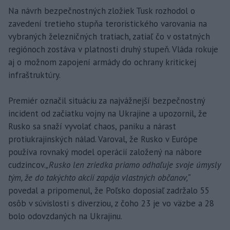
Na návrh bezpečnostných zložiek Tusk rozhodol o
zavedení tretieho stupňa teroristického varovania na
vybraných železničných tratiach, zatiaľ čo v ostatných
regiónoch zostáva v platnosti druhý stupeň. Vláda rokuje
aj o možnom zapojení armády do ochrany kritickej
infraštruktúry.
Premiér označil situáciu za najvážnejší bezpečnostný
incident od začiatku vojny na Ukrajine a upozornil, že
Rusko sa snaží vyvolať chaos, paniku a nárast
protiukrajinských nálad. Varoval, že Rusko v Európe
používa rovnaký model operácií založený na nábore
cudzincov.
„Rusko len zriedka priamo odhaľuje svoje úmysly
tým, že do takýchto akcií zapája vlastných občanov,“
povedal a pripomenul, že Poľsko doposiaľ zadržalo 55
osôb v súvislosti s diverziou, z čoho 23 je vo väzbe a 28
bolo odovzdaných na Ukrajinu.