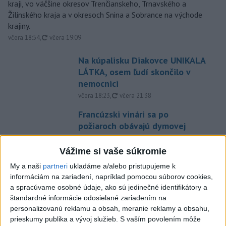
kraji, vo väčšine okresov Trenčianskeho, Trnavského a
Žilinského kraja a v okresoch Snina a Sobrance na východe
krajiny.
aktualizované
včera 18:54
,
včera 19:09
Na kúpalisku Diakovce UNIKALA
LÁTKA, osem ľudí skončilo v
nemocnici
aktualizované
včera 18:23
,
včera 21:38
Francúzski vinári sa po
požiaroch obávajú dymovej
príchute vo víne
včera 21:44
Vážime si vaše súkromie
My a naši
partneri
ukladáme a/alebo pristupujeme k
Uganda schválila vyslanie
informáciám na zariadení, napríklad pomocou súborov cookies,
vojakov do medzinárodných síl
a spracúvame osobné údaje, ako sú jedinečné identifikátory a
v Pásme Gazy
štandardné informácie odosielané zariadením na
včera 20:49
personalizovanú reklamu a obsah, meranie reklamy a obsahu,
prieskumy publika a vývoj služieb.
S vaším povolením môže
Pre únik ropy z tankera pri