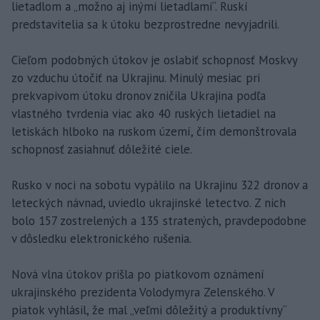
lietadlom a „možno aj inými lietadlami“. Ruskí
predstavitelia sa k útoku bezprostredne nevyjadrili.
Cieľom podobných útokov je oslabiť schopnosť Moskvy
zo vzduchu útočiť na Ukrajinu. Minulý mesiac pri
prekvapivom útoku dronov zničila Ukrajina podľa
vlastného tvrdenia viac ako 40 ruských lietadiel na
letiskách hlboko na ruskom území, čím demonštrovala
schopnosť zasiahnuť dôležité ciele.
Rusko v noci na sobotu vypálilo na Ukrajinu 322 dronov a
leteckých návnad, uviedlo ukrajinské letectvo. Z nich
bolo 157 zostrelených a 135 stratených, pravdepodobne
v dôsledku elektronického rušenia.
Nová vlna útokov prišla po piatkovom oznámení
ukrajinského prezidenta Volodymyra Zelenského. V
piatok vyhlásil, že mal „veľmi dôležitý a produktívny“