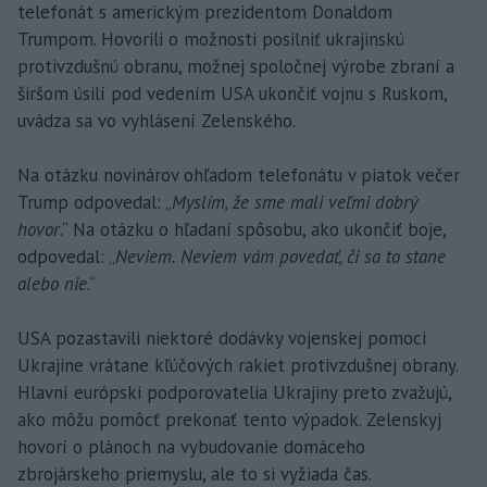
telefonát s americkým prezidentom Donaldom
Trumpom. Hovorili o možnosti posilniť ukrajinskú
protivzdušnú obranu, možnej spoločnej výrobe zbraní a
širšom úsilí pod vedením USA ukončiť vojnu s Ruskom,
uvádza sa vo vyhlásení Zelenského.
Na otázku novinárov ohľadom telefonátu v piatok večer
Trump odpovedal: „
Myslím, že sme mali veľmi dobrý
hovor
.“ Na otázku o hľadaní spôsobu, ako ukončiť boje,
odpovedal: „
Neviem. Neviem vám povedať, či sa to stane
alebo nie
.“
USA pozastavili niektoré dodávky vojenskej pomoci
Ukrajine vrátane kľúčových rakiet protivzdušnej obrany.
Hlavní európski podporovatelia Ukrajiny preto zvažujú,
ako môžu pomôcť prekonať tento výpadok. Zelenskyj
hovorí o plánoch na vybudovanie domáceho
zbrojárskeho priemyslu, ale to si vyžiada čas.