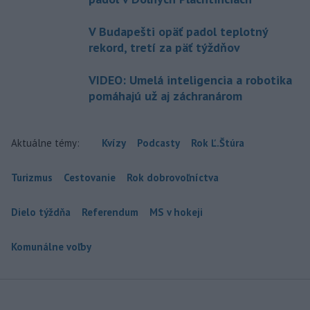
V Budapešti opäť padol teplotný
rekord, tretí za päť týždňov
VIDEO: Umelá inteligencia a robotika
pomáhajú už aj záchranárom
Aktuálne témy:
Kvízy
Podcasty
Rok Ľ.Štúra
Turizmus
Cestovanie
Rok dobrovoľníctva
Dielo týždňa
Referendum
MS v hokeji
Komunálne voľby