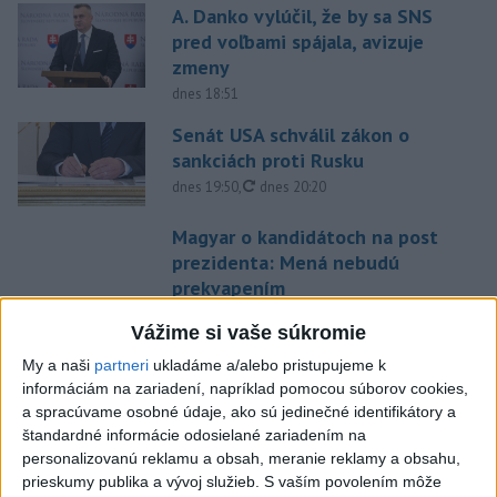
A. Danko vylúčil, že by sa SNS
pred voľbami spájala, avizuje
zmeny
dnes 18:51
Senát USA schválil zákon o
sankciách proti Rusku
aktualizované
dnes 19:50
,
dnes 20:20
Magyar o kandidátoch na post
prezidenta: Mená nebudú
prekvapením
dnes 17:31
Vážime si vaše súkromie
Románsky palác na Spišskom
My a naši
partneri
ukladáme a/alebo pristupujeme k
hrade sa podarilo staticky
informáciám na zariadení, napríklad pomocou súborov cookies,
zabezpečiť
a spracúvame osobné údaje, ako sú jedinečné identifikátory a
dnes 18:00
štandardné informácie odosielané zariadením na
personalizovanú reklamu a obsah, meranie reklamy a obsahu,
Slováci získali vo Vichy bronz,
prieskumy publika a vývoj služieb.
S vaším povolením môže