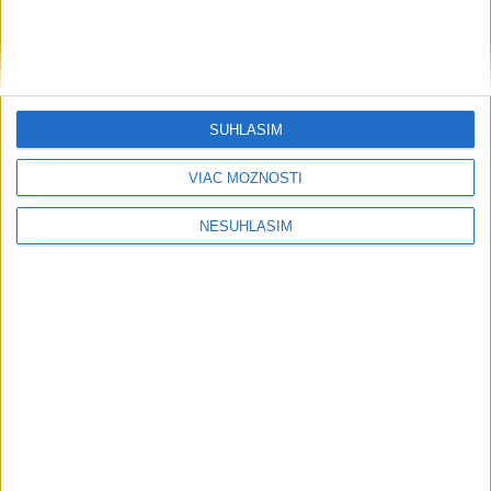
Šport
SÚHLASÍM
....
VIAC MOŽNOSTÍ
NESÚHLASÍM
....