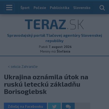
Index
Šport
Počasie
Publicistika
Slovensko
Zahranič
TERAZ
.SK
Spravodajský portál Tlačovej agentúry Slovenskej
republiky
Piatok
7. august 2026
Meniny má
Štefánia
< sekcia
Zahraničie
Ukrajina oznámila útok na
ruskú leteckú základňu
Borisoglebsk
Zdieľaj na Facebooku