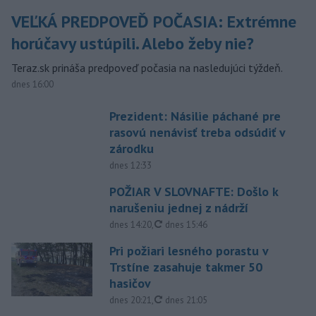
VEĽKÁ PREDPOVEĎ POČASIA: Extrémne
horúčavy ustúpili. Alebo žeby nie?
Teraz.sk prináša predpoveď počasia na nasledujúci týždeň.
dnes 16:00
Prezident: Násilie páchané pre
rasovú nenávisť treba odsúdiť v
zárodku
dnes 12:33
POŽIAR V SLOVNAFTE: Došlo k
narušeniu jednej z nádrží
aktualizované
dnes 14:20
,
dnes 15:46
Pri požiari lesného porastu v
Trstíne zasahuje takmer 50
hasičov
aktualizované
dnes 20:21
,
dnes 21:05