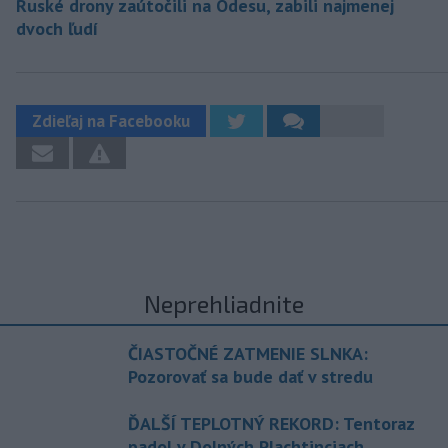
Ruské drony zaútočili na Odesu, zabili najmenej
dvoch ľudí
Zdieľaj na Facebooku
Neprehliadnite
ČIASTOČNÉ ZATMENIE SLNKA:
Pozorovať sa bude dať v stredu
ĎALŠÍ TEPLOTNÝ REKORD: Tentoraz
padol v Dolných Plachtinciach