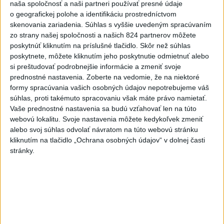
Lacko: Rastú talentovaní hráči
naša spoločnosť a naši partneri používať presné údaje
dnes 15:51
o geografickej polohe a identifikáciu prostredníctvom
skenovania zariadenia. Súhlas s vyššie uvedeným spracúvaním
Slovenky remizovali v druhom
zo strany našej spoločnosti a našich 824 partnerov môžete
poskytnúť kliknutím na príslušné tlačidlo. Skôr než súhlas
prípravnom dueli so Slovinkami
poskytnete, môžete kliknutím jeho poskytnutie odmietnuť alebo
2:2
si preštudovať podrobnejšie informácie a zmeniť svoje
aktualizované
dnes 17:13
,
dnes 19:45
prednostné nastavenia.
Zoberte na vedomie, že na niektoré
Práve teraz
formy spracúvania vašich osobných údajov nepotrebujeme váš
súhlas, proti takémuto spracovaniu však máte právo namietať.
-
Taliansky tenista Matteo Arnaldi vypadol na turnaji ATP
21:30
Vaše prednostné nastavenia sa budú vzťahovať len na túto
Masters 1000
v Montreale už v 3. kole dvojhry.
webovú lokalitu. Svoje nastavenia môžete kedykoľvek zmeniť
alebo svoj súhlas odvolať návratom na túto webovú stránku
kliknutím na tlačidlo „Ochrana osobných údajov“ v dolnej časti
Viac
Videá a prenosy TASR TV
stránky.
Deväť Slovákov zabojuje na ME v Paríži
o čo najlepšie výsledky
Viac