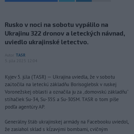
Rusko v noci na sobotu vypálilo na
Ukrajinu 322 dronov a leteckých návnad,
uviedlo ukrajinské letectvo.
Autor
TASR
5. júla 2025 12:04
Kyjev 5. júla (TASR) — Ukrajina uviedla, že v sobotu
zaútočila na leteckú základňu Borisoglebsk v ruskej
Voronežskej oblasti a označila ju za „domovskú základňu“
stíhačiek Su-34, Su-35S a Su-30SM. TASR o tom píše
podľa agentúry AP.
Generálny štáb ukrajinskej armády na Facebooku uviedol,
že zasiahol sklad s kĺzavými bombami, cvičným