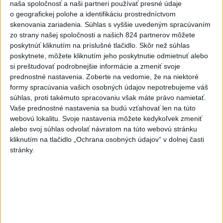
naša spoločnosť a naši partneri používať presné údaje
metropole prišli o život traja
o geografickej polohe a identifikáciu prostredníctvom
ľudia
skenovania zariadenia. Súhlas s vyššie uvedeným spracúvaním
dnes 7:17
zo strany našej spoločnosti a našich 824 partnerov môžete
poskytnúť kliknutím na príslušné tlačidlo. Skôr než súhlas
Bloomberg: Pentagón chce
poskytnete, môžete kliknutím jeho poskytnutie odmietnuť alebo
urobiť prvé testy systému
si preštudovať podrobnejšie informácie a zmeniť svoje
Golden Dome
prednostné nastavenia.
Zoberte na vedomie, že na niektoré
formy spracúvania vašich osobných údajov nepotrebujeme váš
dnes 7:15
súhlas, proti takémuto spracovaniu však máte právo namietať.
Európa sa pripravuje na pokles
Vaše prednostné nastavenia sa budú vzťahovať len na túto
výroby elektriny počas
webovú lokalitu. Svoje nastavenia môžete kedykoľvek zmeniť
zatmenia Slnka
alebo svoj súhlas odvolať návratom na túto webovú stránku
kliknutím na tlačidlo „Ochrana osobných údajov“ v dolnej časti
dnes 7:08
stránky.
Oskár je rád obklopený ľuďmi
dnes 6:43
Čína sa chystá na tajfún
Dolphin, zatvára školy a