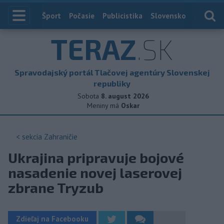
Index
Šport
Počasie
Publicistika
Slovensko
Zahranič
TERAZ
.SK
Spravodajský portál Tlačovej agentúry Slovenskej
republiky
Sobota
8. august 2026
Meniny má
Oskar
< sekcia
Zahraničie
Ukrajina pripravuje bojové
nasadenie novej laserovej
zbrane Tryzub
Zdieľaj na Facebooku