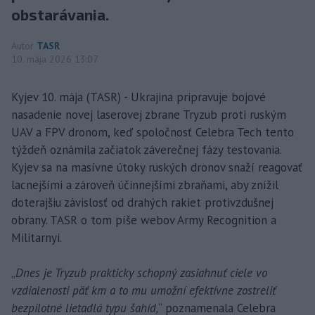
obstarávania.
Autor
TASR
10. mája 2026 13:07
Kyjev 10. mája (TASR) - Ukrajina pripravuje bojové
nasadenie novej laserovej zbrane Tryzub proti ruským
UAV a FPV dronom, keď spoločnosť Celebra Tech tento
týždeň oznámila začiatok záverečnej fázy testovania.
Kyjev sa na masívne útoky ruských dronov snaží reagovať
lacnejšími a zároveň účinnejšími zbraňami, aby znížil
doterajšiu závislosť od drahých rakiet protivzdušnej
obrany. TASR o tom píše webov Army Recognition a
Militarnyi.
„
Dnes je Tryzub prakticky schopný zasiahnuť ciele vo
vzdialenosti päť km a to mu umožní efektívne zostreliť
bezpilotné lietadlá typu šahíd,
“ poznamenala Celebra