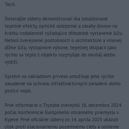
Tech.
Doterajšie zábery demonštrovali iba lokalizované
tepelné efekty, optické oslepenie a zásahy dronov na
krátku vzdialenosť vyžadujúce dlhodobé vystavenie lúču.
Neboli zverejnené podrobnosti o architektúre a vlnovej
dĺžke lúča, výstupnom výkone, tepelnej disipácii (ako
rýchlo sa teplo z objektu rozptyľuje do okolia) alebo
výdrži.
Systém na nákladnom prívese umožňuje jeho rýchle
nasadenie na ochranu infraštruktúrnych zariadení alebo
pozícií vojsk.
Prvé informácie o Tryzube zverejnili 16. decembra 2024
počas konferencie Európskeho obranného priemyslu v
Kyjeve. Prvé oficiálne zábery zo 14. apríla 2025 ukázali
útok proti stacionárnemu pozemnému cieľu a oslnenie