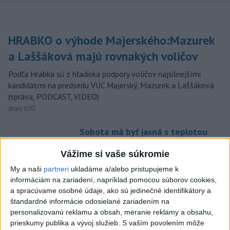
HRABKO o výhode Majerského:Mazurek
a Laššáková majú rovnakých voličov
Podľa Hrabka sú z hľadiska podpory voličov najsilnejšími
kandidátmi na predsedu VÚC Majerský, Mazurek a Laššáková
(správa, PODCAST, VIDEO)
dnes 6:00
Sobota má byť jasná s teplotou
do 33 stupňov celzia
Vážime si vaše súkromie
dnes 6:55
My a naši
partneri
ukladáme a/alebo pristupujeme k
Šesťčlenná skupina ukončila
informáciám na zariadení, napríklad pomocou súborov cookies,
100-dňový pokus pre vesmírne
a spracúvame osobné údaje, ako sú jedinečné identifikátory a
misie
štandardné informácie odosielané zariadením na
dnes 7:05
personalizovanú reklamu a obsah, meranie reklamy a obsahu,
prieskumy publika a vývoj služieb.
S vaším povolením môže
V Kyjeve sa ozývali výbuchy, pri