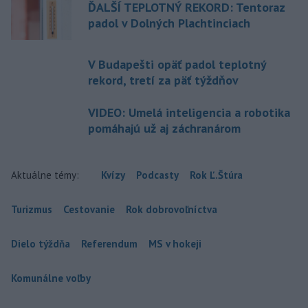
ĎALŠÍ TEPLOTNÝ REKORD: Tentoraz
padol v Dolných Plachtinciach
V Budapešti opäť padol teplotný
rekord, tretí za päť týždňov
VIDEO: Umelá inteligencia a robotika
pomáhajú už aj záchranárom
Aktuálne témy:
Kvízy
Podcasty
Rok Ľ.Štúra
Turizmus
Cestovanie
Rok dobrovoľníctva
Dielo týždňa
Referendum
MS v hokeji
Komunálne voľby