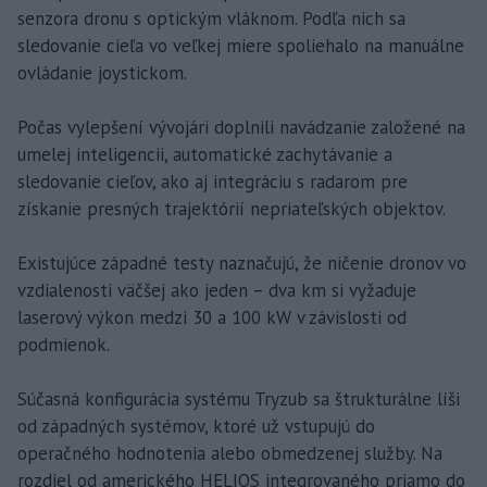
senzora dronu s optickým vláknom. Podľa nich sa
sledovanie cieľa vo veľkej miere spoliehalo na manuálne
ovládanie joystickom.
Počas vylepšení vývojári doplnili navádzanie založené na
umelej inteligencii, automatické zachytávanie a
sledovanie cieľov, ako aj integráciu s radarom pre
získanie presných trajektórií nepriateľských objektov.
Existujúce západné testy naznačujú, že ničenie dronov vo
vzdialenosti väčšej ako jeden – dva km si vyžaduje
laserový výkon medzi 30 a 100 kW v závislosti od
podmienok.
Súčasná konfigurácia systému Tryzub sa štrukturálne líši
od západných systémov, ktoré už vstupujú do
operačného hodnotenia alebo obmedzenej služby. Na
rozdiel od amerického HELIOS integrovaného priamo do