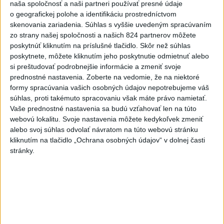
naša spoločnosť a naši partneri používať presné údaje
dnes 12:10
o geografickej polohe a identifikáciu prostredníctvom
Agrorezort: Výmera lesných
skenovania zariadenia. Súhlas s vyššie uvedeným spracúvaním
zo strany našej spoločnosti a našich 824 partnerov môžete
pozemkov a porastov sa
poskytnúť kliknutím na príslušné tlačidlo. Skôr než súhlas
dlhodobo zvyšuje
poskytnete, môžete kliknutím jeho poskytnutie odmietnuť alebo
dnes 10:24
si preštudovať podrobnejšie informácie a zmeniť svoje
prednostné nastavenia.
Zoberte na vedomie, že na niektoré
Slováci prehrali duel o bronz,
formy spracúvania vašich osobných údajov nepotrebujeme váš
Štolc: Hodnotí sa to ťažko
súhlas, proti takémuto spracovaniu však máte právo namietať.
dnes 10:18
Vaše prednostné nastavenia sa budú vzťahovať len na túto
webovú lokalitu. Svoje nastavenia môžete kedykoľvek zmeniť
Práve teraz
alebo svoj súhlas odvolať návratom na túto webovú stránku
kliknutím na tlačidlo „Ochrana osobných údajov“ v dolnej časti
-
Vo Valčianskej doline pri Martine napadol v sobotu (8. 8.)
12:57
stránky.
podvečer
medveď muža na bicykli. Strhol ho na zem a spôsobil mu
viaceré zranenia. Muž skončil v martinskej nemocnici.
Viac
Videá a prenosy TASR TV
Deväť Slovákov zabojuje na ME v Paríži