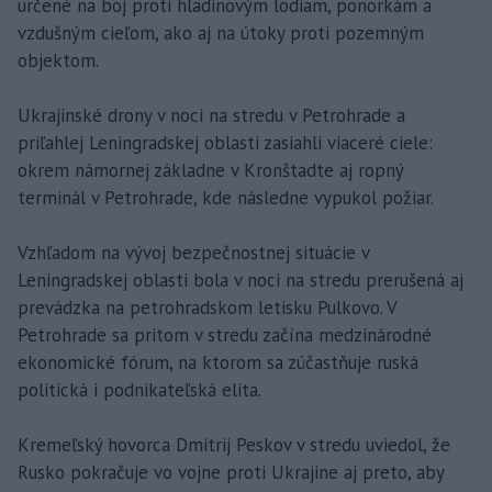
určené na boj proti hladinovým lodiam, ponorkám a
vzdušným cieľom, ako aj na útoky proti pozemným
objektom.
Ukrajinské drony v noci na stredu v Petrohrade a
priľahlej Leningradskej oblasti zasiahli viaceré ciele:
okrem námornej základne v Kronštadte aj ropný
terminál v Petrohrade, kde následne vypukol požiar.
Vzhľadom na vývoj bezpečnostnej situácie v
Leningradskej oblasti bola v noci na stredu prerušená aj
prevádzka na petrohradskom letisku Pulkovo. V
Petrohrade sa pritom v stredu začína medzinárodné
ekonomické fórum, na ktorom sa zúčastňuje ruská
politická i podnikateľská elita.
Kremeľský hovorca Dmitrij Peskov v stredu uviedol, že
Rusko pokračuje vo vojne proti Ukrajine aj preto, aby