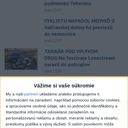
podmienky Teheránu
dnes 12:25
CYKLISTU NAPADOL MEDVEĎ:Z
Valčianskej doliny ho previezli
do nemocnice
dnes 12:59
TAXIKÁR POD VPLYVOM
DROG:Na festivale Lovestream
narazil do policajtov
dnes 12:30
POKUS O VRAŽDU: Polícia
Vážime si vaše súkromie
obvinila mladíkov, ktorí
zaútočili na taxikára
My a naši
partneri
ukladáme a/alebo pristupujeme k
informáciám na zariadení, napríklad pomocou súborov cookies,
dnes 11:40
a spracúvame osobné údaje, ako sú jedinečné identifikátory a
NEBEZPEČNÁ POTÝČKA: Po
štandardné informácie odosielané zariadením na
bodnutí neznámym predmetom
personalizovanú reklamu a obsah, meranie reklamy a obsahu,
prieskumy publika a vývoj služieb.
S vaším povolením môže
skončil v nemocnici