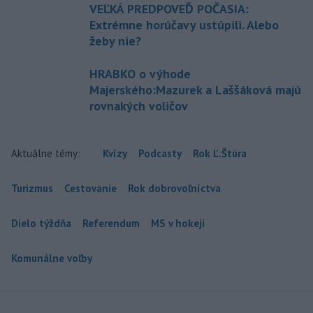
VEĽKÁ PREDPOVEĎ POČASIA:
Extrémne horúčavy ustúpili. Alebo
žeby nie?
HRABKO o výhode
Majerského:Mazurek a Laššáková majú
rovnakých voličov
Aktuálne témy:
Kvízy
Podcasty
Rok Ľ.Štúra
Turizmus
Cestovanie
Rok dobrovoľníctva
Dielo týždňa
Referendum
MS v hokeji
Komunálne voľby