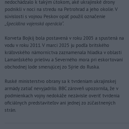
nedochádzalo k takým útokom, aké ukrajinské drony
podnikli v noci na stredu na Petrohrad a jeho okolie. V
súvislosti s vojnou Peskov opäť použil označenie
„špeciálna vojenská operácia“.
Korveta Bojkij bola postavená v roku 2005 a spustená na
vodu v roku 2011. V marci 2025 ju podľa britského
kráľovského námorníctva zaznamenala hliadka v oblasti
Lamanšského prielivu a Severného mora pri eskortovaní
obchodnej lode smerujúcej zo Sýrie do Ruska.
Ruské ministerstvo obrany sa k tvrdeniam ukrajinskej
armády zatiaľ nevyjadrilo. BBC zároveň upozornila, že v
podmienkach vojny nedokáže nezávisle overiť tvrdenia
oficiálnych predstaviteľov ani jednej zo zúčastnených
strán.