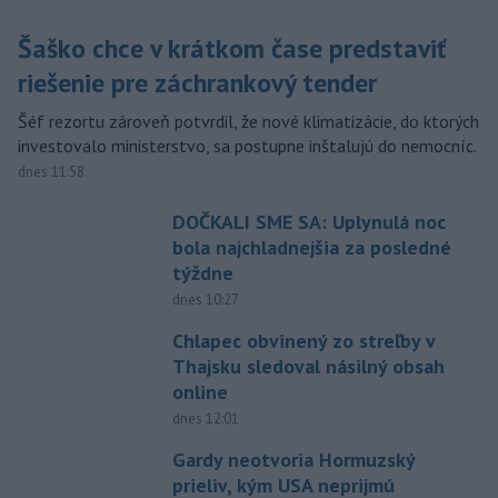
Šaško chce v krátkom čase predstaviť
riešenie pre záchrankový tender
Šéf rezortu zároveň potvrdil, že nové klimatizácie, do ktorých
investovalo ministerstvo, sa postupne inštalujú do nemocníc.
dnes 11:58
DOČKALI SME SA: Uplynulá noc
bola najchladnejšia za posledné
týždne
dnes 10:27
Chlapec obvinený zo streľby v
Thajsku sledoval násilný obsah
online
dnes 12:01
Gardy neotvoria Hormuzský
prieliv, kým USA neprijmú