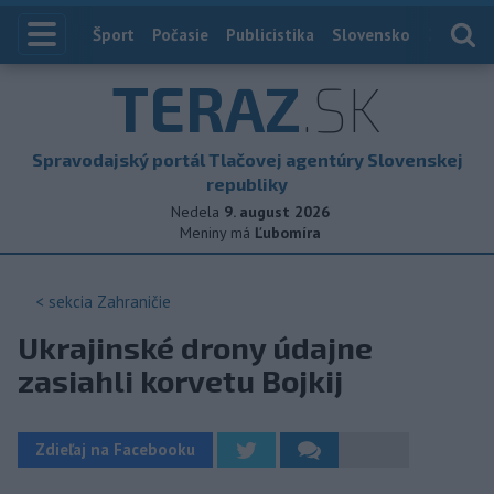
Index
Šport
Počasie
Publicistika
Slovensko
Zahranič
TERAZ
.SK
Spravodajský portál Tlačovej agentúry Slovenskej
republiky
Nedela
9. august 2026
Meniny má
Ľubomíra
< sekcia
Zahraničie
Ukrajinské drony údajne
zasiahli korvetu Bojkij
Zdieľaj na Facebooku