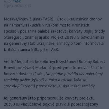
Autor
TASR
3. júna 2026 13:13
Moskva/Kyjev 3. júna (TASR) - Útok ukrajinských dronov
na námornú základňu v ruskom meste Kronštadt
spôsobil požiar na palube raketovej korvety Bojkij triedy
Stereguščij, známej aj ako Projekt 20380. S odvolaním sa
na generálny štáb ukrajinskej armády o tom informovala
britská stanica BBC, píše TASR.
Veliteľ Jednotiek bezpilotných systémov Ukrajiny Robert
Brovdi prezývaný Maďar už predtým informoval, že táto
korveta dostala zásah.
„Na palube plavidla bol potvrdený
rozsiahly požiar. Výsledky útoku a rozsah škôd sa
spresňujú,“
uviedli predstavitelia ukrajinskej armády.
Jej generálny štáb pripomenul, že korvety projektu
20380 sú viacúčelové bojové plavidlá pobrežnej zóny