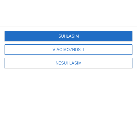
....
SÚHLASÍM
VIAC MOŽNOSTÍ
NESÚHLASÍM
....