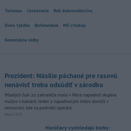
Turizmus
Cestovanie
Rok dobrovoľníctva
Dielo týždňa
Referendum
MS v hokeji
Komunálne voľby
Prezident: Násilie páchané pre rasovú
nenávisť treba odsúdiť v zárodku
Mladých ľudí zo zahraničia mala v Nitre napadnúť skupina
mužov v kuklách. Jeden z napadnutých Indov skončil v
nemocnici, kde sa podrobil operácii.
dnes 12:33
Horúčavy vystriedajú búrky: