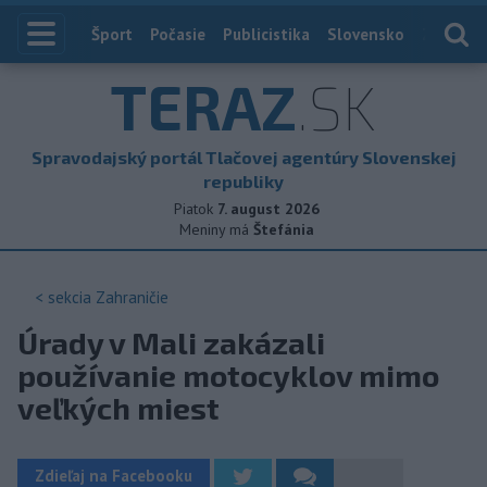
Index
Šport
Počasie
Publicistika
Slovensko
Zahranič
TERAZ
.SK
Spravodajský portál Tlačovej agentúry Slovenskej
republiky
Piatok
7. august 2026
Meniny má
Štefánia
< sekcia
Zahraničie
Úrady v Mali zakázali
používanie motocyklov mimo
veľkých miest
Zdieľaj na Facebooku