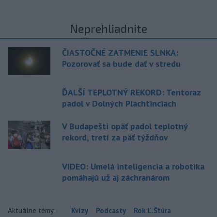
Neprehliadnite
ČIASTOČNÉ ZATMENIE SLNKA:
Pozorovať sa bude dať v stredu
ĎALŠÍ TEPLOTNÝ REKORD: Tentoraz
padol v Dolných Plachtinciach
V Budapešti opäť padol teplotný
rekord, tretí za päť týždňov
VIDEO: Umelá inteligencia a robotika
pomáhajú už aj záchranárom
Aktuálne témy:
Kvízy
Podcasty
Rok Ľ.Štúra