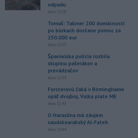
odpadu
dnes 13:18
Tomaš: Takmer 200 domácností
po búrkach dostane pomoc za
250.000 eur
dnes 12:53
Španielska polícia rozbila
skupinu pašerákov a
prevádzačov
dnes 12:39
Forsterovú čaká v Birminghame
opäť dvojboj, Volka piate ME
dnes 11:43
O Haraslína má záujem
saudskoarabský Al-Fateh
dnes 10:44