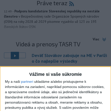
Práve teraz
-
Podporu kandidatúre Slovenskej republiky na nestále
12:49
členstvo
v Bezpečnostnej rade Organizácie Spojených národov
(OSN) na roky 2028 až 2029 písomne vyjadrilo už 123 zo 193
členských štátov OSN.
Viac
Videá a prenosy TASR TV
Deväť Slovákov zabojuje na ME v Paríži
o čo najlepšie výsledky
Vážime si vaše súkromie
Viac
Najčítanejšie
My a naši
partneri
ukladáme a/alebo pristupujeme k
informáciám na zariadení, napríklad pomocou súborov cookies,
6h
24h
7d
a spracúvame osobné údaje, ako sú jedinečné identifikátory a
štandardné informácie odosielané zariadením na
Po streľbe v škole neďaleko Bangkoku
1
personalizovanú reklamu a obsah, meranie reklamy a obsahu,
prieskumy publika a vývoj služieb.
S vaším povolením môže
hlásia štyroch mŕtvych