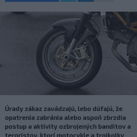
Úrady zákaz zavádzajú, lebo dúfajú, že
opatrenia zabránia alebo aspoň zbrzdia
postup a aktivity ozbrojených banditov a
teroristov, ktorí motocykle a trojkolky