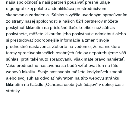
naša spoločnosť a naši partneri používať presné údaje
o geografickej polohe a identifikáciu prostredníctvom
2
Kruhová križovatka v Poprade v smere z Hozelca bude
skenovania zariadenia. Súhlas s vyššie uvedeným spracúvaním
hotová budúci rok
zo strany našej spoločnosti a našich 824 partnerov môžete
poskytnúť kliknutím na príslušné tlačidlo. Skôr než súhlas
3
ÚPLNÉ ZATMENIE SLNKA: Časť Európy zahalí tma,
poskytnete, môžete kliknutím jeho poskytnutie odmietnuť alebo
hrozia dôsledky
si preštudovať podrobnejšie informácie a zmeniť svoje
prednostné nastavenia.
Zoberte na vedomie, že na niektoré
4
Prešovský kraj vyzýva k využitiu bezplatného parkoviska v
formy spracúvania vašich osobných údajov nepotrebujeme váš
Tatrách
súhlas, proti takémuto spracovaniu však máte právo namietať.
Vaše prednostné nastavenia sa budú vzťahovať len na túto
5
Útok na cudzincov v Nitre: Agresori boli údajne v kuklách
webovú lokalitu. Svoje nastavenia môžete kedykoľvek zmeniť
alebo svoj súhlas odvolať návratom na túto webovú stránku
6
Raši odsudzuje útok na cudzincov v Nitre
kliknutím na tlačidlo „Ochrana osobných údajov“ v dolnej časti
stránky.
7
V Košiciach Nad jazerom začína výstavba
chodníka,otvorili aj pumptrack
Najnovšie správy na Teraz.sk
Vyhlásenia