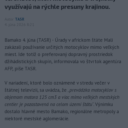
využívajú na rýchle presuny krajinou.
Autor
TASR
4. júna 2026 8:21
Bamako 4. júna (TASR) - Úrady v africkom štáte Mali
zakázali používanie určitých motocyklov mimo veľkých
miest. Ide totiž o preferovaný dopravný prostriedok
džihádistických skupín, informovala vo štvrtok agentúra
AFP, píše TASR.
V nariadení, ktoré bolo oznámené v stredu večer v
štátnej televízii, sa uvádza, že „
prevádzka motocyklov s
objemom motora 125 cm3 a viac mimo veľkých mestských
centier je pozastavená na celom území štátu
“. Výnimku
dostalo hlavné mesto Bamako, regionálne metropoly a
niektoré mestské aglomerácie.