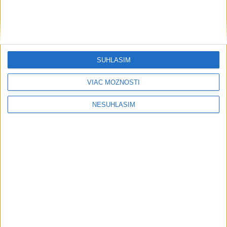
SÚHLASÍM
VIAC MOŽNOSTÍ
....
NESÚHLASÍM