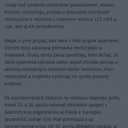
Úrady tiež oznámili celoštátne pozastavenie „
dovozu,
tranzitu, marketingu, predaja a bezplatnej distribúcie
“
motocyklov s motormi s objemom motora 125 cm3 a
viac, ako aj ich príslušenstva.
Nejde o prvý prípad, keď bolo v Mali prijaté opatrenie,
ktorým bola zakázaná premávka motocyklov a
trojkoliek. Úrady tento zákaz zavádzajú, lebo dúfajú, že
tieto opatrenia zabránia alebo aspoň zbrzdia postup a
aktivity ozbrojených banditov alebo teroristov, ktorí
motocykle a trojkolky využívajú na rýchle presuny
krajinou.
Po koordinovaných útokoch na vládnucu vojenskú juntu,
ktoré 25. a 26. apríla vykonali džihádisti spojení s
islamistickou organizáciou al-Káida a tuaregskí
separatisti, sužuje štát Mali prehlbujúca sa
bezpečnostná kríza. Od 30. apríla džihádisti blokujú aj