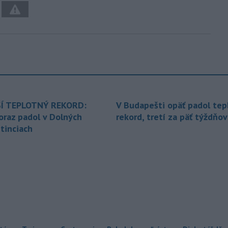
Í TEPLOTNÝ REKORD:
V Budapešti opäť padol tep
oraz padol v Dolných
rekord, tretí za päť týždňov
tinciach