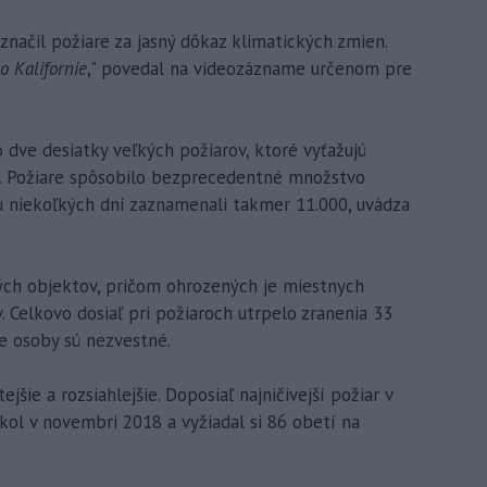
načil požiare za jasný dôkaz klimatických zmien.
o Kalifornie
," povedal na videozázname určenom pre
 dve desiatky veľkých požiarov, ktoré vyťažujú
v. Požiare spôsobilo bezprecedentné množstvo
u niekoľkých dní zaznamenali takmer 11.000, uvádza
ných objektov, pričom ohrozených je miestnych
. Celkovo dosiaľ pri požiaroch utrpelo zranenia 33
ve osoby sú nezvestné.
ejšie a rozsiahlejšie. Doposiaľ najničivejší požiar v
kol v novembri 2018 a vyžiadal si 86 obetí na