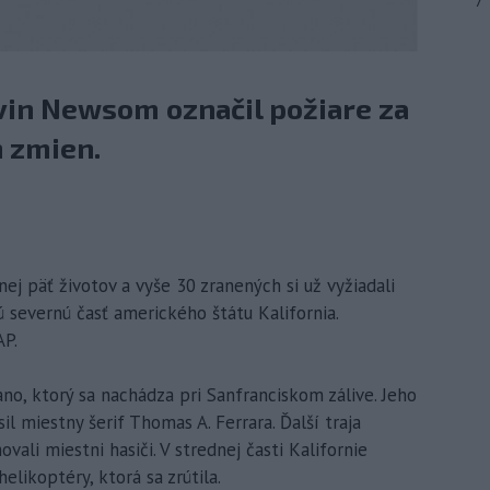
7
vin Newsom označil požiare za
h zmien.
ej päť životov a vyše 30 zranených si už vyžiadali
ú severnú časť amerického štátu Kalifornia.
AP.
ano, ktorý sa nachádza pri Sanfranciskom zálive. Jeho
l miestny šerif Thomas A. Ferrara. Ďalší traja
ovali miestni hasiči. V strednej časti Kalifornie
helikoptéry, ktorá sa zrútila.