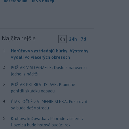
Referendum
MS v hokeji
Najčítanejšie
6h
24h
7d
Horúčavy vystriedajú búrky: Výstrahy
1
vydali vo viacerých okresoch
2
POŽIAR V SLOVNAFTE: Došlo k narušeniu
jednej z nádrží
3
POŽIAR PRI BRATISLAVE: Plamene
pohltili skládku odpadu
4
ČIASTOČNÉ ZATMENIE SLNKA: Pozorovať
sa bude dať v stredu
5
Kruhová križovatka v Poprade v smere z
Hozelca bude hotová budúci rok