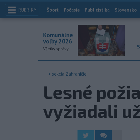
RUBRIKY
Index
Šport
Počasie
Publicistika
Slovensko
Komunálne
voľby 2026
S
Všetky správy
< sekcia
Zahraničie
Lesné požia
vyžiadali u