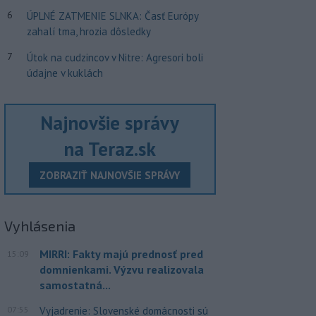
6
ÚPLNÉ ZATMENIE SLNKA: Časť Európy
zahalí tma, hrozia dôsledky
7
Útok na cudzincov v Nitre: Agresori boli
údajne v kuklách
Najnovšie správy
na Teraz.sk
ZOBRAZIŤ NAJNOVŠIE SPRÁVY
Vyhlásenia
MIRRI: Fakty majú prednosť pred
15:09
domnienkami. Výzvu realizovala
samostatná...
07:55
Vyjadrenie: Slovenské domácnosti sú