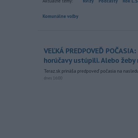
Aktuálne témy:
Kvízy
Podcasty
Rok Ľ.Š
Komunálne voľby
VEĽKÁ PREDPOVEĎ POČASIA:
horúčavy ustúpili. Alebo žeby 
Teraz.sk prináša predpoveď počasia na nasledu
dnes 16:00