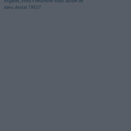
Afganec, ktorý v Mníchove vrazil autom do
davu, dostal TREST