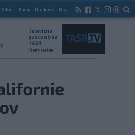
 Odber
Knihy
Útulkovo
Magazín
News Now
Archív
TASR
Televízna
publicistika
TASR
ky
Všetky relácie
alifornie
tov