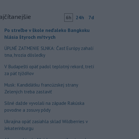
ajčítanejšie
6h
24h
7d
Po streľbe v škole neďaleko Bangkoku
hlásia štyroch mŕtvych
ÚPLNÉ ZATMENIE SLNKA: Časť Európy zahalí
tma, hrozia dôsledky
V Budapešti opäť padol teplotný rekord, tretí
za päť týždňov
Musk: Kandidátku francúzskej strany
Zelených treba zastaviť
Silné dažde vyvolali na západe Rakúska
povodne a zosuvy pôdy
Ukrajina opäť zasiahla sklad Wildberries v
Jekaterinburgu