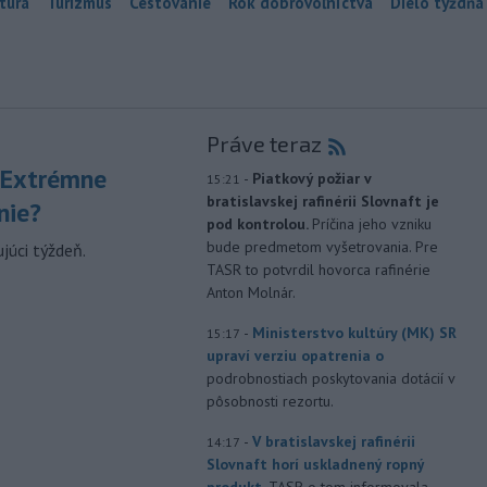
túra
Turizmus
Cestovanie
Rok dobrovoľníctva
Dielo týždňa
Práve teraz
 Extrémne
-
Piatkový požiar v
15:21
bratislavskej rafinérii Slovnaft je
nie?
pod kontrolou.
Príčina jeho vzniku
bude predmetom vyšetrovania. Pre
júci týždeň.
TASR to potvrdil hovorca rafinérie
Anton Molnár.
-
Ministerstvo kultúry (MK) SR
15:17
upraví verziu opatrenia o
podrobnostiach poskytovania dotácií v
pôsobnosti rezortu.
-
V bratislavskej rafinérii
14:17
Slovnaft horí uskladnený ropný
produkt.
TASR o tom informovala