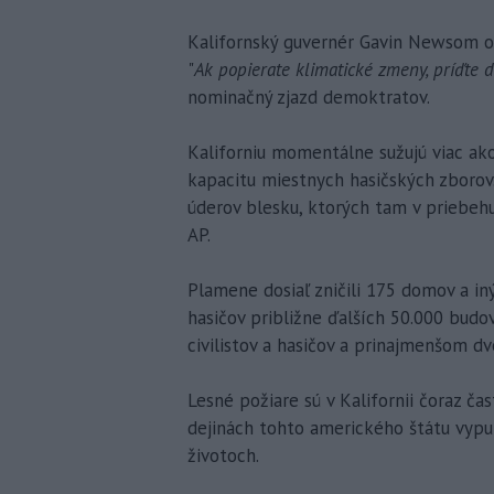
Kalifornský guvernér Gavin Newsom oz
"
Ak popierate klimatické zmeny, príďte d
nominačný zjazd demoktratov.
Kaliforniu momentálne sužujú viac ako
kapacitu miestnych hasičských zboro
úderov blesku, ktorých tam v priebeh
AP.
Plamene dosiaľ zničili 175 domov a i
hasičov približne ďalších 50.000 budov
civilistov a hasičov a prinajmenšom d
Lesné požiare sú v Kalifornii čoraz čast
dejinách tohto amerického štátu vypu
životoch.