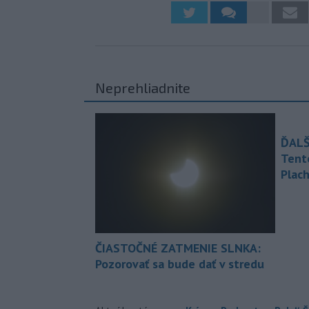
Neprehliadnite
ĎALŠ
Tent
Plach
ČIASTOČNÉ ZATMENIE SLNKA:
Pozorovať sa bude dať v stredu