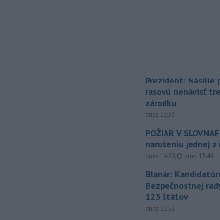
Prezident: Násilie
rasovú nenávisť tr
zárodku
dnes 12:33
POŽIAR V SLOVNAFT
narušeniu jednej z 
aktualizovan
dnes 14:20
,
dnes 15:46
Blanár: Kandidatúr
Bezpečnostnej rad
123 štátov
dnes 12:52