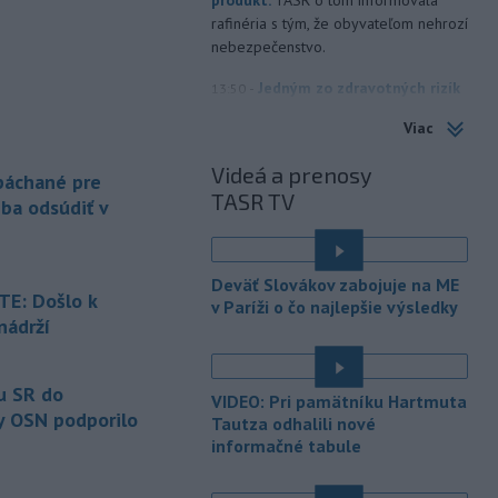
rafinéria s tým, že obyvateľom nehrozí
nebezpečenstvo.
-
Jedným zo zdravotných rizík
13:50
na festivale môže byť vyššia
Viac
úroveň
hluku. Je preto dobré držať sa
ďalej od reproduktorov, používať
Videá a prenosy
 páchané pre
chrániče sluchu či dodržiavať
TASR TV
prestávky.
eba odsúdiť v
-
Podporu kandidatúre
12:49
Slovenskej republiky na nestále
Deväť Slovákov zabojuje na ME
členstvo
v Bezpečnostnej rade
E: Došlo k
v Paríži o čo najlepšie výsledky
Organizácie Spojených národov (OSN)
nádrží
na roky 2028 až 2029 písomne
é
vyjadrilo už 123 zo 193 členských
štátov OSN.
u SR do
VIDEO: Pri pamätníku Hartmuta
y OSN podporilo
Tautza odhalili nové
-
Násilie páchané pre rasovú
12:31
informačné tabule
nenávisť alebo pre príslušnosť k
inému národu treba odsúdiť v zárodku.
Na sociálnej sieti to v reakcii na útok