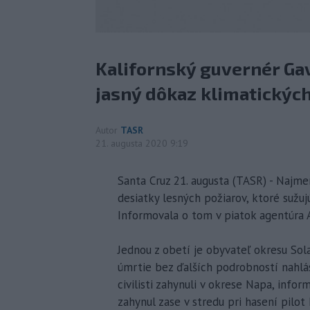
Kalifornský guvernér Ga
jasný dôkaz klimatickýc
Autor
TASR
21. augusta 2020 9:19
Santa Cruz 21. augusta (TASR) - Najmen
desiatky lesných požiarov, ktoré sužuj
Informovala o tom v piatok agentúra 
Jednou z obetí je obyvateľ okresu Sol
úmrtie bez ďalších podrobností nahlási
civilisti zahynuli v okrese Napa, inform
zahynul zase v stredu pri hasení pilot 