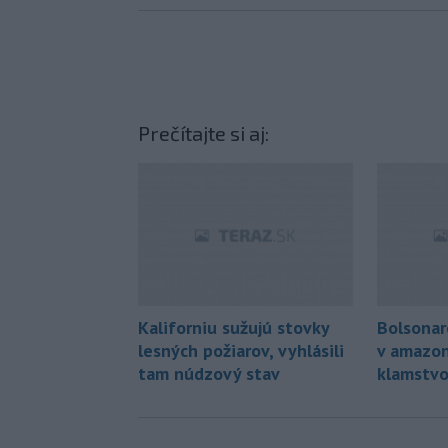
Prečítajte si aj:
Kaliforniu sužujú stovky
Bolsonaro
lesných požiarov, vyhlásili
v amazon
tam núdzový stav
klamstv