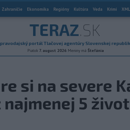
Zahraničie
Ekonomika
Regióny
Kultúra
Veda
Krimi
XML
TERAZ
.SK
pravodajský portál Tlačovej agentúry Slovenskej republi
Piatok
7. august 2026
Meniny má
Štefánia
re si na severe K
ž najmenej 5 živo