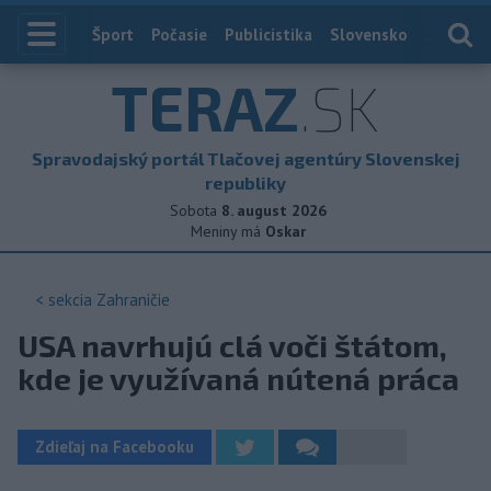
Index
Šport
Počasie
Publicistika
Slovensko
Zahranič
TERAZ
.SK
Spravodajský portál Tlačovej agentúry Slovenskej
republiky
Sobota
8. august 2026
Meniny má
Oskar
< sekcia
Zahraničie
USA navrhujú clá voči štátom,
kde je využívaná nútená práca
Zdieľaj na Facebooku