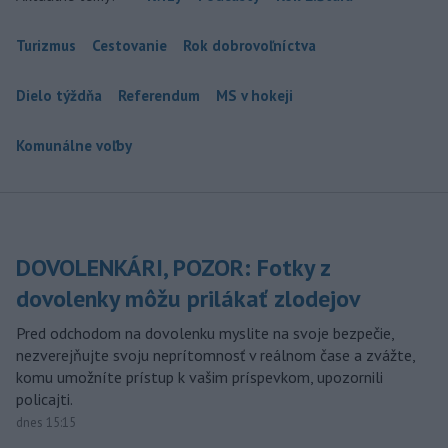
Turizmus
Cestovanie
Rok dobrovoľníctva
Dielo týždňa
Referendum
MS v hokeji
Komunálne voľby
DOVOLENKÁRI, POZOR: Fotky z
dovolenky môžu prilákať zlodejov
Pred odchodom na dovolenku myslite na svoje bezpečie,
nezverejňujte svoju neprítomnosť v reálnom čase a zvážte,
komu umožníte prístup k vašim príspevkom, upozornili
policajti.
dnes 15:15