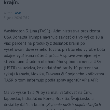
krajín.
Autor
TASR
3. júna 2026 7:39
Washington 3. júna (TASR) - Administratíva prezidenta
USA Donalda Trumpa navrhuje zaviesť clá vo výške 10 a
viac percent na produkty z desiatok krajín po
vyšetrovaní dovezeného tovaru, pri ktorého výrobe bola
údajne využívaná nútená práca. V správe zverejnenej v
stredu ráno Úradom obchodného splnomocnenca USA
(USTR) sa uvádza, že dodatočné tarify 10 percent sa
týkajú Kanady, Mexika, Taiwanu či Spojeného kráľovstva.
TASR o tom informuje podľa správ agentúr AP a AFP.
Clá vo výške 12,5 % by sa mali vzťahovať na Čínu,
Japonsko, Indiu, Južnú Kóreu, Brazíliu, Švajčiarsko a
desiatky ďalších krajín.
„Zlyhanie našich najdôležitejších