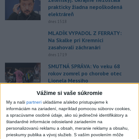
prakticky žiadna nepoškodená
elektráreň
dnes 15:18
MLADÍK VYPADOL Z FERRATY:
Na Skalke pri Kremnici
zasahovali záchranári
dnes 17:19
SMUTNÁ SPRÁVA: Vo veku 68
rokov zomrel po chorobe otec
Lionela Messiho
aktualizované
dnes 15:34
,
dnes 16:53
Vážime si vaše súkromie
STOVKY NASADENÝCH
My a naši
partneri
ukladáme a/alebo pristupujeme k
HASIČOV: Zasahujú pri lesnom
informáciám na zariadení, napríklad pomocou súborov cookies,
požiari v Andalúzii
a spracúvame osobné údaje, ako sú jedinečné identifikátory a
dnes 17:13
štandardné informácie odosielané zariadením na
personalizovanú reklamu a obsah, meranie reklamy a obsahu,
POŽIAR VO VAŽCI: Zasahovali
prieskumy publika a vývoj služieb.
S vaším povolením môže