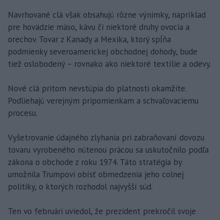
Navrhované clá však obsahujú rôzne výnimky, napríklad
pre hovädzie mäso, kávu či niektoré druhy ovocia a
orechov. Tovar z Kanady a Mexika, ktorý spĺňa
podmienky severoamerickej obchodnej dohody, bude
tiež oslobodený – rovnako ako niektoré textílie a odevy.
Nové clá pritom nevstúpia do platnosti okamžite.
Podliehajú verejným pripomienkam a schvaľovaciemu
procesu.
Vyšetrovanie údajného zlyhania pri zabraňovaní dovozu
tovaru vyrobeného nútenou prácou sa uskutočnilo podľa
zákona o obchode z roku 1974. Táto stratégia by
umožnila Trumpovi obísť obmedzenia jeho colnej
politiky, o ktorých rozhodol najvyšší súd.
Ten vo februári uviedol, že prezident prekročil svoje