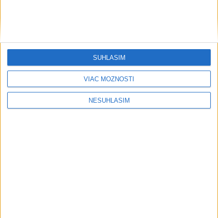
....
SÚHLASÍM
VIAC MOŽNOSTÍ
....
NESÚHLASÍM