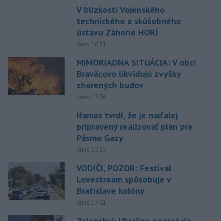
V blízkosti Vojenského
technického a skúšobného
ústavu Záhorie HORÍ
dnes 16:51
MIMORIADNA SITUÁCIA: V obci
Braväcovo likvidujú zvyšky
zhorených budov
dnes 17:06
Hamas tvrdí, že je naďalej
pripravený realizovať plán pre
Pásmo Gazy
dnes 15:25
VODIČI, POZOR: Festival
Lovestream spôsobuje v
Bratislave kolóny
dnes 17:01
Zelenskyj: Ukrajine nezostala