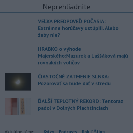
Neprehliadnite
VEĽKÁ PREDPOVEĎ POČASIA:
Extrémne horúčavy ustúpili. Alebo
žeby nie?
HRABKO o výhode
Majerského:Mazurek a Laššáková majú
rovnakých voličov
ČIASTOČNÉ ZATMENIE SLNKA:
Pozorovať sa bude dať v stredu
ĎALŠÍ TEPLOTNÝ REKORD: Tentoraz
padol v Dolných Plachtinciach
Aktuálne témy:
Kvízy
Podcasty
Rok Ľ.Štúra