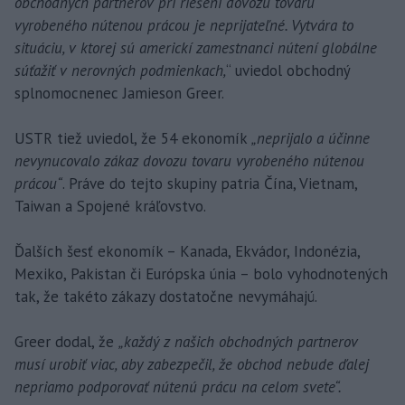
obchodných partnerov pri riešení dovozu tovaru
vyrobeného nútenou prácou je neprijateľné. Vytvára to
situáciu, v ktorej sú americkí zamestnanci nútení globálne
súťažiť v nerovných podmienkach,
“ uviedol obchodný
splnomocnenec Jamieson Greer.
USTR tiež uviedol, že 54 ekonomík
„neprijalo a účinne
nevynucovalo zákaz dovozu tovaru vyrobeného nútenou
prácou“
. Práve do tejto skupiny patria Čína, Vietnam,
Taiwan a Spojené kráľovstvo.
Ďalších šesť ekonomík – Kanada, Ekvádor, Indonézia,
Mexiko, Pakistan či Európska únia – bolo vyhodnotených
tak, že takéto zákazy dostatočne nevymáhajú.
Greer dodal, že
„každý z našich obchodných partnerov
musí urobiť viac, aby zabezpečil, že obchod nebude ďalej
nepriamo podporovať nútenú prácu na celom svete“.