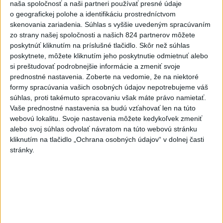
profesionáli, zranila sa jedna
naša spoločnosť a naši partneri používať presné údaje
osoba
o geografickej polohe a identifikáciu prostredníctvom
dnes 15:42
skenovania zariadenia. Súhlas s vyššie uvedeným spracúvaním
zo strany našej spoločnosti a našich 824 partnerov môžete
Práve teraz
poskytnúť kliknutím na príslušné tlačidlo. Skôr než súhlas
poskytnete, môžete kliknutím jeho poskytnutie odmietnuť alebo
-
Na Skalke pri Kremnici pomáhali horskí záchranári v
17:17
si preštudovať podrobnejšie informácie a zmeniť svoje
sobotu
20-ročnému poľskému lezcovi, ktorý vypadol z ferratovej
prednostné nastavenia.
Zoberte na vedomie, že na niektoré
cesty a poranil si obe kolená.
formy spracúvania vašich osobných údajov nepotrebujeme váš
súhlas, proti takémuto spracovaniu však máte právo namietať.
Viac
Vaše prednostné nastavenia sa budú vzťahovať len na túto
Videá a prenosy TASR TV
webovú lokalitu. Svoje nastavenia môžete kedykoľvek zmeniť
alebo svoj súhlas odvolať návratom na túto webovú stránku
Deväť Slovákov zabojuje na ME v Paríži
kliknutím na tlačidlo „Ochrana osobných údajov“ v dolnej časti
o čo najlepšie výsledky
stránky.
Viac
Najčítanejšie
6h
24h
7d