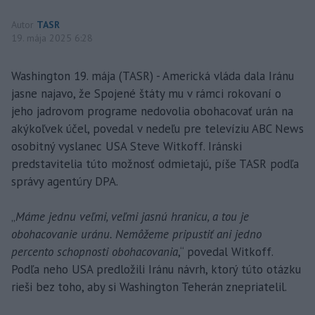
Autor
TASR
19. mája 2025 6:28
Washington 19. mája (TASR) - Americká vláda dala Iránu
jasne najavo, že Spojené štáty mu v rámci rokovaní o
jeho jadrovom programe nedovolia obohacovať urán na
akýkoľvek účel, povedal v nedeľu pre televíziu ABC News
osobitný vyslanec USA Steve Witkoff. Iránski
predstavitelia túto možnosť odmietajú, píše TASR podľa
správy agentúry DPA.
„
Máme jednu veľmi, veľmi jasnú hranicu, a tou je
obohacovanie uránu. Nemôžeme pripustiť ani jedno
percento schopnosti obohacovania
,“ povedal Witkoff.
Podľa neho USA predložili Iránu návrh, ktorý túto otázku
rieši bez toho, aby si Washington Teherán znepriatelil.