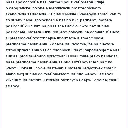
naša spoločnosť a naši partneri používať presné údaje
V Saudskej Arábii si útoky
o geografickej polohe a identifikáciu prostredníctvom
húsíov vyžiadali zranených
skenovania zariadenia. Súhlas s vyššie uvedeným spracúvaním
civilistov
zo strany našej spoločnosti a našich 824 partnerov môžete
dnes 6:15
poskytnúť kliknutím na príslušné tlačidlo. Skôr než súhlas
poskytnete, môžete kliknutím jeho poskytnutie odmietnuť alebo
V prípade zmiznutia študentov
si preštudovať podrobnejšie informácie a zmeniť svoje
v Mexiku zatkli bývalého
prednostné nastavenia.
Zoberte na vedomie, že na niektoré
guvernéra
formy spracúvania vašich osobných údajov nepotrebujeme váš
dnes 6:22
súhlas, proti takémuto spracovaniu však máte právo namietať.
Vaše prednostné nastavenia sa budú vzťahovať len na túto
Afrika jednomyseľne podporila
webovú lokalitu. Svoje nastavenia môžete kedykoľvek zmeniť
Infantina, víta ospravedlnenie
alebo svoj súhlas odvolať návratom na túto webovú stránku
FIFA
kliknutím na tlačidlo „Ochrana osobných údajov“ v dolnej časti
dnes 6:18
stránky.
Machata šiesty na stovke,
Gymerská postúpila do finále
na 400 m
aktualizované
dnes 6:08
,
dnes 7:08
Práve teraz