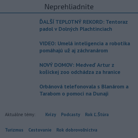
Neprehliadnite
ĎALŠÍ TEPLOTNÝ REKORD: Tentoraz
padol v Dolných Plachtinciach
VIDEO: Umelá inteligencia a robotika
pomáhajú už aj záchranárom
NOVÝ DOMOV: Medveď Artur z
košickej zoo odchádza za hranice
Orbánová telefonovala s Blanárom a
Tarabom o pomoci na Dunaji
Aktuálne témy:
Kvízy
Podcasty
Rok Ľ.Štúra
Turizmus
Cestovanie
Rok dobrovoľníctva