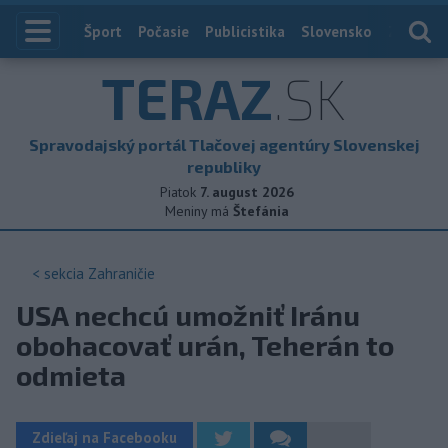
Index
Šport
Počasie
Publicistika
Slovensko
Zahranič
TERAZ
.SK
Spravodajský portál Tlačovej agentúry Slovenskej
republiky
Piatok
7. august 2026
Meniny má
Štefánia
< sekcia
Zahraničie
USA nechcú umožniť Iránu
obohacovať urán, Teherán to
odmieta
Zdieľaj na Facebooku