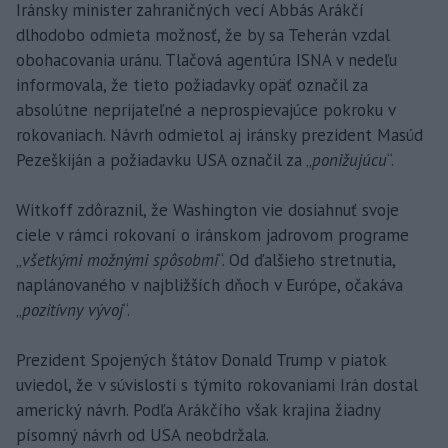
Iránsky minister zahraničných vecí Abbás Arákčí
dlhodobo odmieta možnosť, že by sa Teherán vzdal
obohacovania uránu. Tlačová agentúra ISNA v nedeľu
informovala, že tieto požiadavky opäť označil za
absolútne neprijateľné a neprospievajúce pokroku v
rokovaniach. Návrh odmietol aj iránsky prezident Masúd
Pezeškiján a požiadavku USA označil za „
ponižujúcu
“.
Witkoff zdôraznil, že Washington vie dosiahnuť svoje
ciele v rámci rokovaní o iránskom jadrovom programe
„
všetkými možnými spôsobmi
“. Od ďalšieho stretnutia,
naplánovaného v najbližších dňoch v Európe, očakáva
„
pozitívny vývoj
“.
Prezident Spojených štátov Donald Trump v piatok
uviedol, že v súvislosti s týmito rokovaniami Irán dostal
americký návrh. Podľa Arákčího však krajina žiadny
písomný návrh od USA neobdržala.