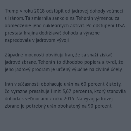
Trump v roku 2018 odstúpil od jadrovej dohody veľmocí
s Iránom. Tá zmiernila sankcie na Teherán výmenou za
obmedzenie jeho nukleárnych aktivít. Po odstúpení USA
prestala krajina dodržiavať dohodu a výrazne
napredovala v jadrovom vývoji.
Západné mocnosti obviňujú Irán, že sa snaží získať
jadrové zbrane. Teherán to dlhodobo popiera a tvrdí, že
jeho jadrový program je určený výlučne na civilné účely.
Irán v súčasnosti obohacuje urán na 60 percent čistoty,
čo výrazne presahuje limit 3,67 percenta, ktorý stanovila
dohoda s veľmocami z roku 2015. Na vývoj jadrovej
zbrane je potrebný urán obohatený na 90 percent.