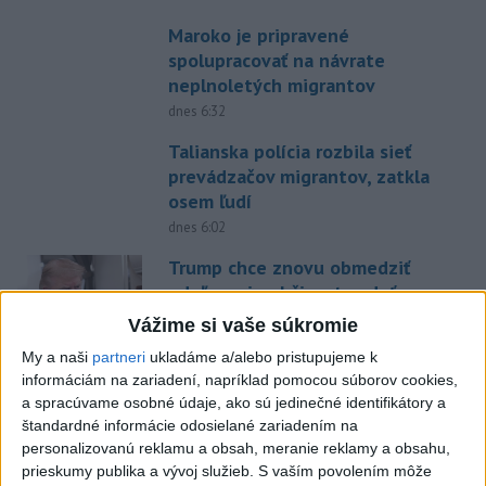
Maroko je pripravené
spolupracovať na návrate
neplnoletých migrantov
dnes 6:32
Talianska polícia rozbila sieť
prevádzačov migrantov, zatkla
osem ľudí
dnes 6:02
Trump chce znovu obmedziť
udeľovanie občianstva deťom
narodeným v USA
Vážime si vaše súkromie
dnes 6:10
My a naši
partneri
ukladáme a/alebo pristupujeme k
Zelenskyj: Vláda pomôže
informáciám na zariadení, napríklad pomocou súborov cookies,
a spracúvame osobné údaje, ako sú jedinečné identifikátory a
poľnohospodárom, ktorých
štandardné informácie odosielané zariadením na
zasiahli ruské útoky
personalizovanú reklamu a obsah, meranie reklamy a obsahu,
dnes 6:12
prieskumy publika a vývoj služieb.
S vaším povolením môže