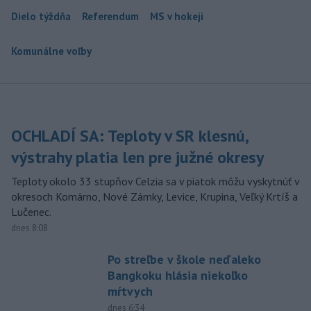
Dielo týždňa
Referendum
MS v hokeji
Komunálne voľby
OCHLADÍ SA: Teploty v SR klesnú,
výstrahy platia len pre južné okresy
Teploty okolo 33 stupňov Celzia sa v piatok môžu vyskytnúť v
okresoch Komárno, Nové Zámky, Levice, Krupina, Veľký Krtíš a
Lučenec.
dnes 8:08
Po streľbe v škole neďaleko
Bangkoku hlásia niekoľko
mŕtvych
dnes 6:34