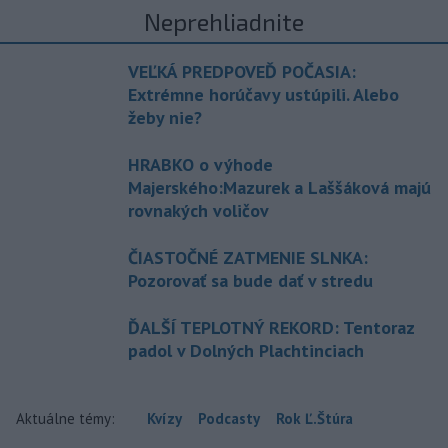
Neprehliadnite
VEĽKÁ PREDPOVEĎ POČASIA:
Extrémne horúčavy ustúpili. Alebo
žeby nie?
HRABKO o výhode
Majerského:Mazurek a Laššáková majú
rovnakých voličov
ČIASTOČNÉ ZATMENIE SLNKA:
Pozorovať sa bude dať v stredu
ĎALŠÍ TEPLOTNÝ REKORD: Tentoraz
padol v Dolných Plachtinciach
Aktuálne témy:
Kvízy
Podcasty
Rok Ľ.Štúra