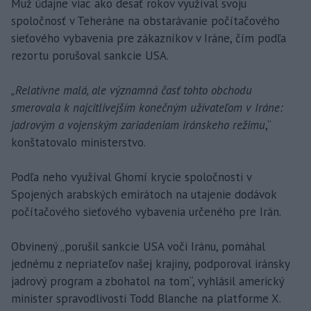
Muž údajne viac ako desať rokov využíval svoju
spoločnosť v Teheráne na obstarávanie počítačového
sieťového vybavenia pre zákazníkov v Iráne, čím podľa
rezortu porušoval sankcie USA.
„Relatívne malá, ale významná časť tohto obchodu
smerovala k najcitlivejším konečným užívateľom v Iráne:
jadrovým a vojenským zariadeniam iránskeho režimu
,“
konštatovalo ministerstvo.
Podľa neho využíval Ghomí krycie spoločnosti v
Spojených arabských emirátoch na utajenie dodávok
počítačového sieťového vybavenia určeného pre Irán.
Obvinený „porušil sankcie USA voči Iránu, pomáhal
jednému z nepriateľov našej krajiny, podporoval iránsky
jadrový program a zbohatol na tom“, vyhlásil americký
minister spravodlivosti Todd Blanche na platforme X.