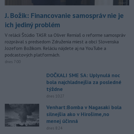
J. Božik: Financovanie samospráv nie je
ich jediný problém
V relácii Štúdio TASR sa Oliver Remiaš o reforme samospráv
rozprával s predsedom Združenia miest a obcí Slovenska
Jozefom Božikom. Reláciu nájdete aj na YouTube a
podcastových platformách.
dnes 7:00
DOČKALI SME SA: Uplynulá noc
bola najchladnejšia za posledné
týždne
dnes 10:27
Venhart:Bomba v Nagasaki bola
silnejšia ako v Hirošime,no
menej účinná
dnes 8:24