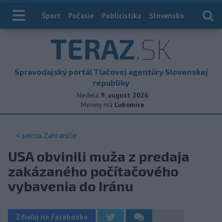
Index
Šport
Počasie
Publicistika
Slovensko
Zahranič
TERAZ
.SK
Spravodajský portál Tlačovej agentúry Slovenskej
republiky
Nedela
9. august 2026
Meniny má
Ľubomíra
< sekcia
Zahraničie
USA obvinili muža z predaja
zakázaného počítačového
vybavenia do Iránu
Zdieľaj na Facebooku