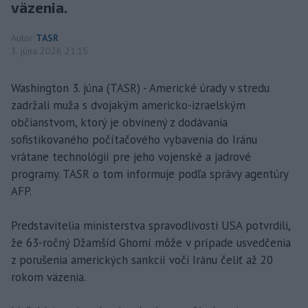
väzenia.
Autor
TASR
3. júna 2026 21:15
Washington 3. júna (TASR) - Americké úrady v stredu
zadržali muža s dvojakým americko-izraelským
občianstvom, ktorý je obvinený z dodávania
sofistikovaného počítačového vybavenia do Iránu
vrátane technológií pre jeho vojenské a jadrové
programy. TASR o tom informuje podľa správy agentúry
AFP.
Predstavitelia ministerstva spravodlivosti USA potvrdili,
že 63-ročný Džamšíd Ghomí môže v prípade usvedčenia
z porušenia amerických sankcií voči Iránu čeliť až 20
rokom väzenia.