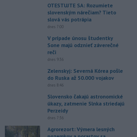
OTESTUJTE SA: Rozumiete
slovenským nárečiam? Tieto
slová vás potrápia
dnes 7:00
V prípade únosu študentky
Sone majú odznieť záverečné
reči
dnes 9:36
Zelenskyj: Severná Kórea pošle
do Ruska až 50.000 vojakov
dnes 8:46
Slovensko čakajú astronomické
úkazy, zatmenie Slnka striedajú
Perzeidy
dnes 7:36
Agrorezort: Výmera lesných
pozemkov a porastov sa