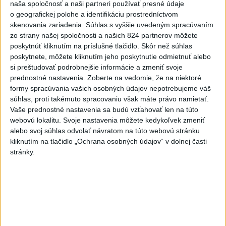
naša spoločnosť a naši partneri používať presné údaje
o geografickej polohe a identifikáciu prostredníctvom
Deväť Slovákov zabojuje na ME v Paríži
skenovania zariadenia. Súhlas s vyššie uvedeným spracúvaním
o čo najlepšie výsledky
zo strany našej spoločnosti a našich 824 partnerov môžete
poskytnúť kliknutím na príslušné tlačidlo. Skôr než súhlas
poskytnete, môžete kliknutím jeho poskytnutie odmietnuť alebo
Viac
si preštudovať podrobnejšie informácie a zmeniť svoje
Najčítanejšie
prednostné nastavenia.
Zoberte na vedomie, že na niektoré
formy spracúvania vašich osobných údajov nepotrebujeme váš
6h
24h
7d
súhlas, proti takémuto spracovaniu však máte právo namietať.
Vaše prednostné nastavenia sa budú vzťahovať len na túto
DRÁMA V PARLAMENTE: Poslankyňa
1
webovú lokalitu. Svoje nastavenia môžete kedykoľvek zmeniť
hádzala do premiéra vajíčka
alebo svoj súhlas odvolať návratom na túto webovú stránku
kliknutím na tlačidlo „Ochrana osobných údajov“ v dolnej časti
2
Festival Lovestream 2026 pokračuje, druhý deň zakončil
stránky.
Robbie Williams
3
Skončili ďalšie desiatky menších pôšt, samosprávam sa
to nepáči
4
SMRŤ V HORÁCH: V Západných Tatrách zomrel 76-ročný