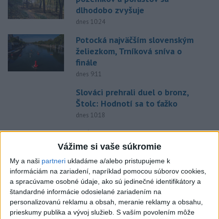
dlhodobo zvyšuje
dnes 10:24
Potocká najväčším slovenským
želiezkom, Trníková sníva o
finále
dnes 9:11
Slováci prehrali duel o bronz,
Štolc: Hodnotí sa to ťažko
dnes 10:18
Práve teraz
Vážime si vaše súkromie
-
Slovenskí hasiči naďalej pokračujú vo svojom nasadení vo
10:52
Francúzsku.
Uplynulé dni sa niesli v znamení intenzívnej práce v
My a naši
partneri
ukladáme a/alebo pristupujeme k
teréne, spolupráce s francúzskymi hasičmi, ale aj údržby techniky a
informáciám na zariadení, napríklad pomocou súborov cookies,
potrebnej regenerácie síl.
a spracúvame osobné údaje, ako sú jedinečné identifikátory a
štandardné informácie odosielané zariadením na
personalizovanú reklamu a obsah, meranie reklamy a obsahu,
Viac
Videá a prenosy TASR TV
prieskumy publika a vývoj služieb.
S vaším povolením môže