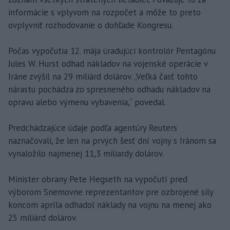
informácie s vplyvom na rozpočet a môže to preto
ovplyvniť rozhodovanie o dohľade Kongresu.
Počas vypočutia 12. mája úradujúci kontrolór Pentagónu
Jules W. Hurst odhad nákladov na vojenské operácie v
Iráne zvýšil na 29 miliárd dolárov. „Veľká časť tohto
nárastu pochádza zo spresneného odhadu nákladov na
opravu alebo výmenu vybavenia,“ povedal.
Predchádzajúce údaje podľa agentúry Reuters
naznačovali, že len na prvých šesť dní vojny s Iránom sa
vynaložilo najmenej 11,3 miliardy dolárov.
Minister obrany Pete Hegseth na vypočutí pred
výborom Snemovne reprezentantov pre ozbrojené sily
koncom apríla odhadol náklady na vojnu na menej ako
25 miliárd dolárov.