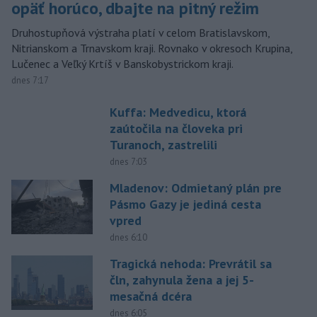
opäť horúco, dbajte na pitný režim
Druhostupňová výstraha platí v celom Bratislavskom,
Nitrianskom a Trnavskom kraji. Rovnako v okresoch Krupina,
Lučenec a Veľký Krtíš v Banskobystrickom kraji.
dnes 7:17
Kuffa: Medvedicu, ktorá
zaútočila na človeka pri
Turanoch, zastrelili
dnes 7:03
Mladenov: Odmietaný plán pre
Pásmo Gazy je jediná cesta
vpred
dnes 6:10
Tragická nehoda: Prevrátil sa
čln, zahynula žena a jej 5-
mesačná dcéra
dnes 6:05