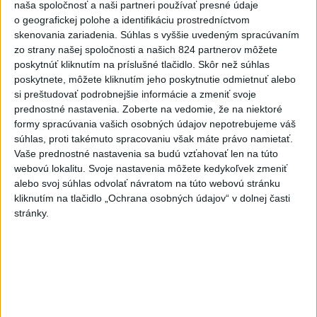
naša spoločnosť a naši partneri používať presné údaje
C3S: Západná Európa mala
o geografickej polohe a identifikáciu prostredníctvom
najteplejší jún a júl od začiatku
skenovania zariadenia. Súhlas s vyššie uvedeným spracúvaním
meraní
zo strany našej spoločnosti a našich 824 partnerov môžete
dnes 6:16
poskytnúť kliknutím na príslušné tlačidlo. Skôr než súhlas
poskytnete, môžete kliknutím jeho poskytnutie odmietnuť alebo
PREKVAPENIE POD DUBŇOM:
si preštudovať podrobnejšie informácie a zmeniť svoje
Skalica vezie zo Žiliny všetky
prednostné nastavenia.
Zoberte na vedomie, že na niektoré
body
formy spracúvania vašich osobných údajov nepotrebujeme váš
aktualizované
včera 19:00
,
včera 20:10
súhlas, proti takémuto spracovaniu však máte právo namietať.
Vaše prednostné nastavenia sa budú vzťahovať len na túto
Práve teraz
webovú lokalitu. Svoje nastavenia môžete kedykoľvek zmeniť
alebo svoj súhlas odvolať návratom na túto webovú stránku
-
Medvedicu útočiacu v nedeľu (9. 8.) na 42-ročného muža
07:03
kliknutím na tlačidlo „Ochrana osobných údajov“ v dolnej časti
pri Turanoch
sa podarilo eliminovať. Na sociálnej sieti o tom
stránky.
informoval štátny tajomník ministerstva životného prostredia Filip
Kuffa.
Viac
Videá a prenosy TASR TV
Deväť Slovákov zabojuje na ME v Paríži