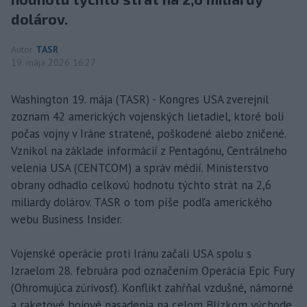
dolárov.
Autor
TASR
19. mája 2026 16:27
Washington 19. mája (TASR) - Kongres USA zverejnil
zoznam 42 amerických vojenských lietadiel, ktoré boli
počas vojny v Iráne stratené, poškodené alebo zničené.
Vznikol na základe informácií z Pentagónu, Centrálneho
velenia USA (CENTCOM) a správ médií. Ministerstvo
obrany odhadlo celkovú hodnotu týchto strát na 2,6
miliardy dolárov. TASR o tom píše podľa amerického
webu Business Insider.
Vojenské operácie proti Iránu začali USA spolu s
Izraelom 28. februára pod označením Operácia Epic Fury
(Ohromujúca zúrivosť). Konflikt zahŕňal vzdušné, námorné
a raketové bojové nasadenia na celom Blízkom východe.