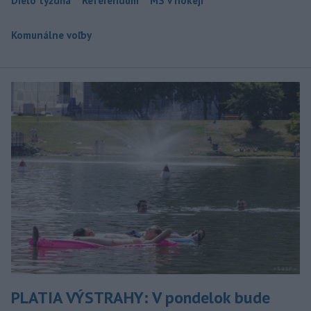
Dielo týždňa
Referendum
MS v hokeji
Komunálne voľby
PLATIA VÝSTRAHY: V pondelok bude