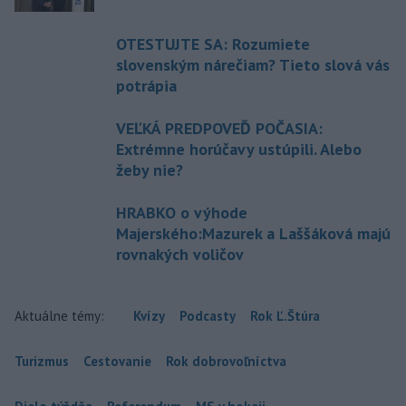
OTESTUJTE SA: Rozumiete
slovenským nárečiam? Tieto slová vás
potrápia
VEĽKÁ PREDPOVEĎ POČASIA:
Extrémne horúčavy ustúpili. Alebo
žeby nie?
HRABKO o výhode
Majerského:Mazurek a Laššáková majú
rovnakých voličov
Aktuálne témy:
Kvízy
Podcasty
Rok Ľ.Štúra
Turizmus
Cestovanie
Rok dobrovoľníctva