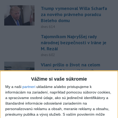
Trump vymenoval Willa Scharfa
za nového právneho poradcu
Bieleho domu
dnes 6:14
Tajomníkom Najvyššej rady
národnej bezpečnosti v Iráne je
M. Rezáí
dnes 6:02
Vlani prišlo o život na celom
svete 350 humanitárnych
pracovníkov
Vážime si vaše súkromie
dnes 6:20
My a naši
partneri
ukladáme a/alebo pristupujeme k
Pamätný deň obetí banských
informáciám na zariadení, napríklad pomocou súborov cookies,
a spracúvame osobné údaje, ako sú jedinečné identifikátory a
nešťastí pripomína tragédiu v
štandardné informácie odosielané zariadením na
Handlovej
personalizovanú reklamu a obsah, meranie reklamy a obsahu,
dnes 5:15
prieskumy publika a vývoj služieb.
S vaším povolením môže