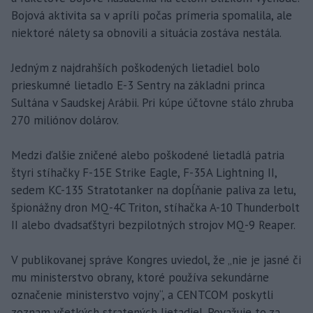
Bojová aktivita sa v apríli počas prímeria spomalila, ale
niektoré nálety sa obnovili a situácia zostáva nestála.
Jedným z najdrahších poškodených lietadiel bolo
prieskumné lietadlo E-3 Sentry na základni princa
Sultána v Saudskej Arábii. Pri kúpe účtovne stálo zhruba
270 miliónov dolárov.
Medzi ďalšie zničené alebo poškodené lietadlá patria
štyri stíhačky F-15E Strike Eagle, F-35A Lightning II,
sedem KC-135 Stratotanker na dopĺňanie paliva za letu,
špionážny dron MQ-4C Triton, stíhačka A-10 Thunderbolt
II alebo dvadsaťštyri bezpilotných strojov MQ-9 Reaper.
V publikovanej správe Kongres uviedol, že „nie je jasné či
mu ministerstvo obrany, ktoré používa sekundárne
označenie ministerstvo vojny“, a CENTCOM poskytli
zoznam všetkých stratených lietadiel. Považuje to za