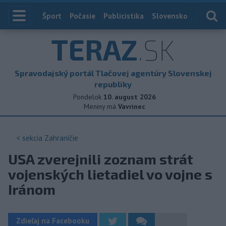
Index
Šport
Počasie
Publicistika
Slovensko
Zahranič
TERAZ
.SK
Spravodajský portál Tlačovej agentúry Slovenskej
republiky
Pondelok
10. august 2026
Meniny má
Vavrinec
< sekcia
Zahraničie
USA zverejnili zoznam strát
vojenských lietadiel vo vojne s
Iránom
Zdieľaj na Facebooku