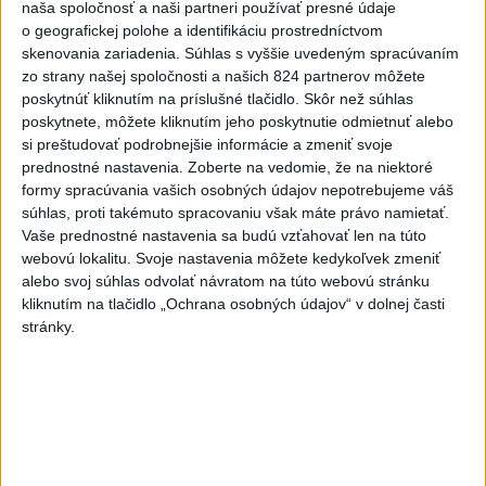
naša spoločnosť a naši partneri používať presné údaje
pozitívne a konštruktívne
o geografickej polohe a identifikáciu prostredníctvom
včera 19:24
skenovania zariadenia. Súhlas s vyššie uvedeným spracúvaním
zo strany našej spoločnosti a našich 824 partnerov môžete
STOVKY NASADENÝCH
poskytnúť kliknutím na príslušné tlačidlo. Skôr než súhlas
HASIČOV: Zasahujú pri lesnom
poskytnete, môžete kliknutím jeho poskytnutie odmietnuť alebo
požiari v Andalúzii
si preštudovať podrobnejšie informácie a zmeniť svoje
včera 17:13
prednostné nastavenia.
Zoberte na vedomie, že na niektoré
formy spracúvania vašich osobných údajov nepotrebujeme váš
Práve teraz
súhlas, proti takémuto spracovaniu však máte právo namietať.
Vaše prednostné nastavenia sa budú vzťahovať len na túto
-
Okresný úrad (OÚ) Malacky vyhlásil v súvislosti s
21:43
webovú lokalitu. Svoje nastavenia môžete kedykoľvek zmeniť
požiarom
veľkého rozsahu vo Vojenskom obvode (VO) Záhorie
alebo svoj súhlas odvolať návratom na túto webovú stránku
mimoriadnu situáciu. Jej vyhlásenie umožní v dotknutej lokalite
kliknutím na tlačidlo „Ochrana osobných údajov“ v dolnej časti
efektívnejšiu koordináciu nasadených síl a prostriedkov.
stránky.
Viac
Videá a prenosy TASR TV
Deväť Slovákov zabojuje na ME v Paríži
o čo najlepšie výsledky