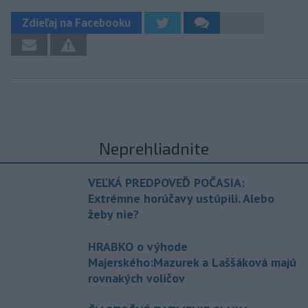
Zdieľaj na Facebooku
Neprehliadnite
VEĽKÁ PREDPOVEĎ POČASIA:
Extrémne horúčavy ustúpili. Alebo
žeby nie?
HRABKO o výhode
Majerského:Mazurek a Laššáková majú
rovnakých voličov