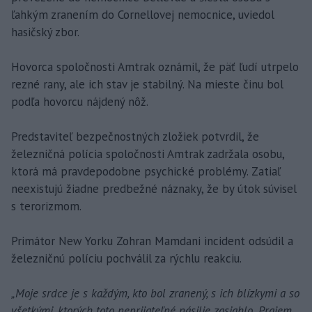
ľahkým zranením do Cornellovej nemocnice, uviedol
hasičský zbor.
Hovorca spoločnosti Amtrak oznámil, že päť ľudí utrpelo
rezné rany, ale ich stav je stabilný. Na mieste činu bol
podľa hovorcu nájdený nôž.
Predstaviteľ bezpečnostných zložiek potvrdil, že
železničná polícia spoločnosti Amtrak zadržala osobu,
ktorá má pravdepodobne psychické problémy. Zatiaľ
neexistujú žiadne predbežné náznaky, že by útok súvisel
s terorizmom.
Primátor New Yorku Zohran Mamdani incident odsúdil a
železničnú políciu pochválil za rýchlu reakciu.
„Moje srdce je s každým, kto bol zranený, s ich blízkymi a so
všetkými, ktorých toto neprijateľné násilie zasiahlo. Prajem