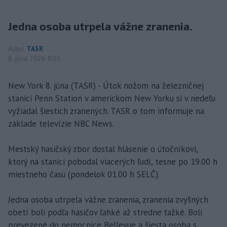
Jedna osoba utrpela vážne zranenia.
Autor
TASR
8. júna 2026 8:01
New York 8. júna (TASR) - Útok nožom na železničnej
stanici Penn Station v americkom New Yorku si v nedeľu
vyžiadal šiestich zranených. TASR o tom informuje na
základe televízie NBC News.
Mestský hasičský zbor dostal hlásenie o útočníkovi,
ktorý na stanici pobodal viacerých ľudí, tesne po 19.00 h
miestneho času (pondelok 01.00 h SELČ).
Jedna osoba utrpela vážne zranenia, zranenia zvyšných
obetí boli podľa hasičov ľahké až stredne ťažké. Boli
prevezené do nemocnice Bellevue a šiesta osoba s