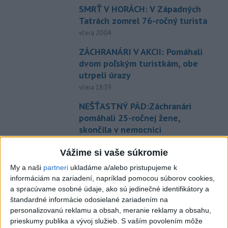
SMRŤ V HORÁCH: V Západných
Tatrách zomrel 76-ročný turista
včera 20:04
ZÁCHRANÁRI V AKCII: Pomáhali
dvom poľským turistkám, obe
utrpeli úrazy
včera 18:39
NEŠŤASTNÝ PÁD:Záchranári
pomáhali 25-ročnej žene,
skončila v nemocnici
včera 19:10
Vážime si vaše súkromie
MLADÍK VYPADOL Z FERRATY:
My a naši
partneri
ukladáme a/alebo pristupujeme k
Na Skalke pri Kremnici
informáciám na zariadení, napríklad pomocou súborov cookies,
zasahovali záchranári
a spracúvame osobné údaje, ako sú jedinečné identifikátory a
včera 17:19
štandardné informácie odosielané zariadením na
personalizovanú reklamu a obsah, meranie reklamy a obsahu,
Omán: Rokovania o
prieskumy publika a vývoj služieb.
S vaším povolením môže
Hormuzskom prielive sú