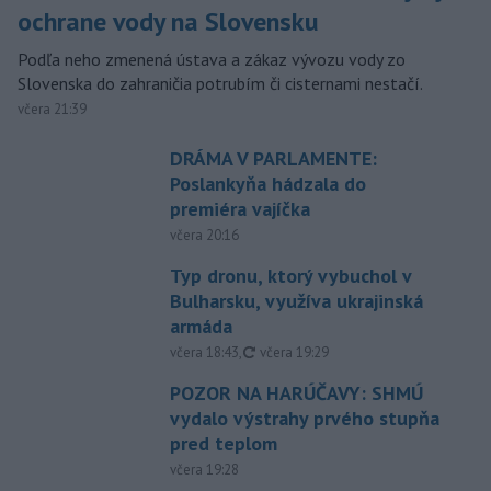
ochrane vody na Slovensku
Podľa neho zmenená ústava a zákaz vývozu vody zo
Slovenska do zahraničia potrubím či cisternami nestačí.
včera 21:39
DRÁMA V PARLAMENTE:
Poslankyňa hádzala do
premiéra vajíčka
včera 20:16
Typ dronu, ktorý vybuchol v
Bulharsku, využíva ukrajinská
armáda
aktualizované
včera 18:43
,
včera 19:29
POZOR NA HARÚČAVY: SHMÚ
vydalo výstrahy prvého stupňa
pred teplom
včera 19:28