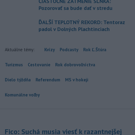
ČIASTOČNÉ ZATMENIE SLNKA:
Pozorovať sa bude dať v stredu
ĎALŠÍ TEPLOTNÝ REKORD: Tentoraz
padol v Dolných Plachtinciach
Aktuálne témy:
Kvízy
Podcasty
Rok Ľ.Štúra
Turizmus
Cestovanie
Rok dobrovoľníctva
Dielo týždňa
Referendum
MS v hokeji
Komunálne voľby
Fico: Suchá musia viesť k razantnejšej