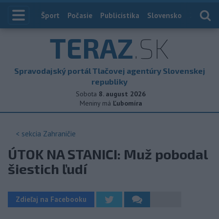
Index
Šport
Počasie
Publicistika
Slovensko
Zahranič
TERAZ
.SK
Spravodajský portál Tlačovej agentúry Slovenskej
republiky
Sobota
8. august 2026
Meniny má
Ľubomíra
< sekcia
Zahraničie
ÚTOK NA STANICI: Muž pobodal
šiestich ľudí
Zdieľaj na Facebooku