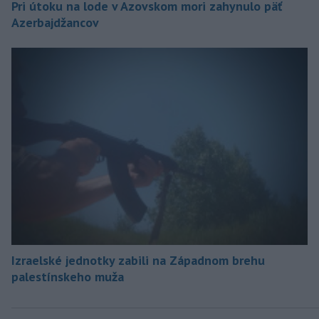
Pri útoku na lode v Azovskom mori zahynulo päť
Azerbajdžancov
Izraelské jednotky zabili na Západnom brehu
palestínskeho muža