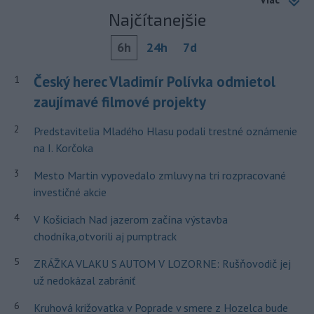
Najčítanejšie
6h
24h
7d
Český herec Vladimír Polívka odmietol
1
zaujímavé filmové projekty
2
Predstavitelia Mladého Hlasu podali trestné oznámenie
na I. Korčoka
3
Mesto Martin vypovedalo zmluvy na tri rozpracované
investičné akcie
4
V Košiciach Nad jazerom začína výstavba
chodníka,otvorili aj pumptrack
5
ZRÁŽKA VLAKU S AUTOM V LOZORNE: Rušňovodič jej
už nedokázal zabrániť
6
Kruhová križovatka v Poprade v smere z Hozelca bude