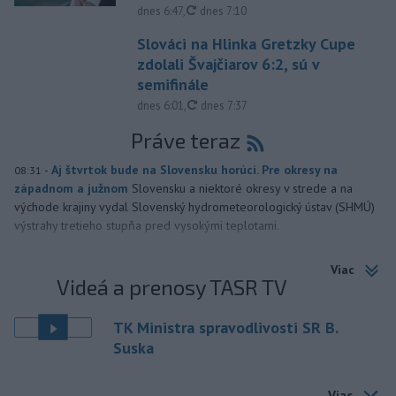
aktualizované
dnes 6:47
,
dnes 7:10
Slováci na Hlinka Gretzky Cupe
zdolali Švajčiarov 6:2, sú v
semifinále
aktualizované
dnes 6:01
,
dnes 7:37
Práve teraz
-
Aj štvrtok bude na Slovensku horúci. Pre okresy na
08:31
západnom a južnom
Slovensku a niektoré okresy v strede a na
východe krajiny vydal Slovenský hydrometeorologický ústav (SHMÚ)
výstrahy tretieho stupňa pred vysokými teplotami.
Viac
Videá a prenosy TASR TV
TK Ministra spravodlivosti SR B.
Suska
Viac