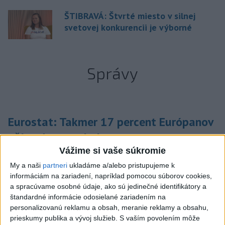
ŠTIBRAVÁ: Štvrté miesto v silnej
svetovej konkurencii je výborné
Správy
Eurostat: Takmer 17 percent Európanov
užíva denne tabak
Vážime si vaše súkromie
V roku 2025 okolo 16,5 percenta ľudí vo veku 16 rokov a viac
v členských krajinách Európskej únie (EÚ) denne užívalo tabak
My a naši
partneri
ukladáme a/alebo pristupujeme k
informáciám na zariadení, napríklad pomocou súborov cookies,
a s ním súvisiace výrobky.
a spracúvame osobné údaje, ako sú jedinečné identifikátory a
dnes 7:18
štandardné informácie odosielané zariadením na
personalizovanú reklamu a obsah, meranie reklamy a obsahu,
Slovensko
prieskumy publika a vývoj služieb.
S vaším povolením môže