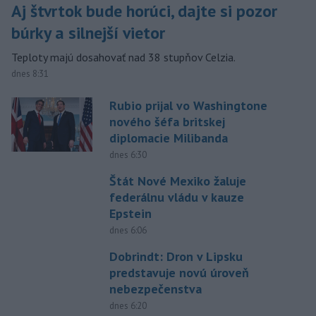
Aj štvrtok bude horúci, dajte si pozor
búrky a silnejší vietor
Teploty majú dosahovať nad 38 stupňov Celzia.
dnes 8:31
Rubio prijal vo Washingtone
nového šéfa britskej
diplomacie Milibanda
dnes 6:30
Štát Nové Mexiko žaluje
federálnu vládu v kauze
Epstein
dnes 6:06
Dobrindt: Dron v Lipsku
predstavuje novú úroveň
nebezpečenstva
dnes 6:20