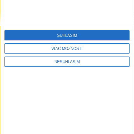
SÚHLASÍM
VIAC MOŽNOSTÍ
....
NESÚHLASÍM