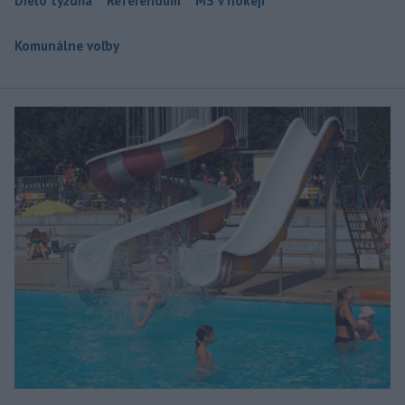
Dielo týždňa
Referendum
MS v hokeji
Komunálne voľby