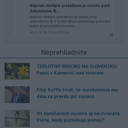
Napriek všetkým prekážkam je stavba pred
dokončením 💪 ...
Napriek všetkým prekážkam je stavba pred
dokončením 💪 V týchto dňoch prebiehajú posledné
práce aj kolaudačné konanie. ...
dnes 06:06
|
Ferenčák Ján
Neprehliadnite
TEPLOTNÝ REKORD NA SLOVENSKU:
Padol v Kamenici nad Hronom
Filip Kuffa tvrdí, že eurokomisia mu
dala za pravdu pri zonácii
Pri horúčavách myslite aj na zvieratá.
Viete, kedy potrebujú pomoc?