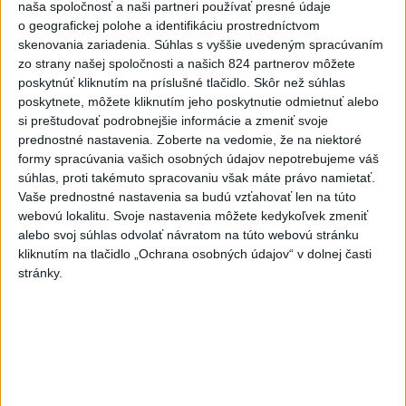
naša spoločnosť a naši partneri používať presné údaje
Filip Kuffa tvrdí, že eurokomisia mu
o geografickej polohe a identifikáciu prostredníctvom
dala za pravdu pri zonácii
skenovania zariadenia. Súhlas s vyššie uvedeným spracúvaním
včera 22:53
zo strany našej spoločnosti a našich 824 partnerov môžete
poskytnúť kliknutím na príslušné tlačidlo. Skôr než súhlas
poskytnete, môžete kliknutím jeho poskytnutie odmietnuť alebo
T. Taraba: SR pomáha Maďarsku s vodou aj napriek tomu, že
si preštudovať podrobnejšie informácie a zmeniť svoje
je jej málo
prednostné nastavenia.
Zoberte na vedomie, že na niektoré
formy spracúvania vašich osobných údajov nepotrebujeme váš
SLOVENSKÍ POLICAJTI V CHORVÁTSKU: Pomáhali i pri
súhlas, proti takémuto spracovaniu však máte právo namietať.
podvode s ubytovaním
Vaše prednostné nastavenia sa budú vzťahovať len na túto
webovú lokalitu. Svoje nastavenia môžete kedykoľvek zmeniť
MV odmieta tvrdenia PS o údajnom nasadení ruského
alebo svoj súhlas odvolať návratom na túto webovú stránku
sledovacieho systému
kliknutím na tlačidlo „Ochrana osobných údajov“ v dolnej časti
stránky.
Zahraničie
V Rusku stúpol počet študentov na
univerzitách pre kvóty veteránov
dnes 8:24