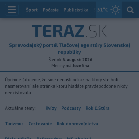
31
°C
Index
Šport
Počasie
Publicistika
Slovensko
Zahranič
TERAZ
.SK
Spravodajský portál Tlačovej agentúry Slovenskej
republiky
Štvrtok
6. august 2026
Meniny má
Jozefína
Úprimne ľutujeme, že sme nenašli odkaz na ktorý ste boli
nasmerovaní, ale stránka ktorú hľadáte pravdepodobne nikdy
neexistovala
Aktuálne témy:
Kvízy
Podcasty
Rok Ľ.Štúra
Turizmus
Cestovanie
Rok dobrovoľníctva