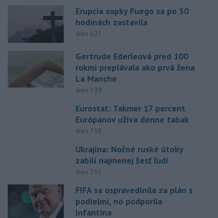
Erupcia sopky Fuego sa po 50
hodinách zastavila
dnes 6:27
Gertrude Ederleová pred 100
rokmi preplávala ako prvá žena
La Manche
dnes 5:39
Eurostat: Takmer 17 percent
Európanov užíva denne tabak
dnes 7:18
Ukrajina: Nočné ruské útoky
zabili najmenej šesť ľudí
dnes 7:55
FIFA sa ospravedlnila za plán s
podielmi, no podporila
Infantina