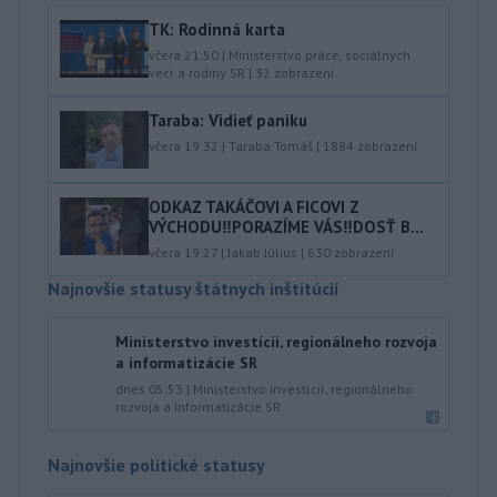
TK: Rodinná karta
včera 21:50
|
Ministerstvo práce, sociálnych
vecí a rodiny SR
|
32
zobrazení
Taraba: Vidieť paniku
včera 19:32
|
Taraba Tomáš
|
1884
zobrazení
ODKAZ TAKÁČOVI A FICOVI Z
VÝCHODU‼️PORAZÍME VÁS‼️DOSŤ B...
včera 19:27
|
Jakab Július
|
630
zobrazení
Najnovšie statusy štátnych inštitúcií
Ministerstvo investícií, regionálneho rozvoja
a informatizácie SR
dnes 05:53
|
Ministerstvo investícií, regionálneho
rozvoja a informatizácie SR
Najnovšie politické statusy