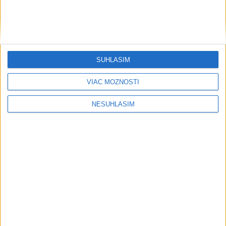
....
SÚHLASÍM
VIAC MOŽNOSTÍ
NESÚHLASÍM
....