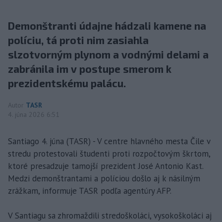
Demonštranti údajne hádzali kamene na
políciu, tá proti nim zasiahla
slzotvorným plynom a vodnými delami a
zabránila im v postupe smerom k
prezidentskému palácu.
Autor
TASR
4. júna 2026 6:51
Santiago 4. júna (TASR) - V centre hlavného mesta Čile v
stredu protestovali študenti proti rozpočtovým škrtom,
ktoré presadzuje tamojší prezident José Antonio Kast.
Medzi demonštrantami a políciou došlo aj k násilným
zrážkam, informuje TASR podľa agentúry AFP.
V Santiagu sa zhromaždili stredoškoláci, vysokoškoláci aj