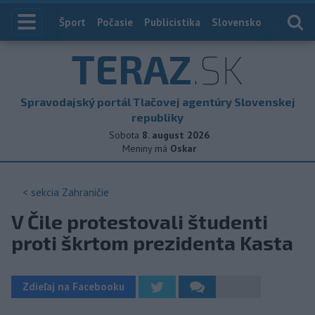
Index
Šport
Počasie
Publicistika
Slovensko
Zahranič
TERAZ
.SK
Spravodajský portál Tlačovej agentúry Slovenskej
republiky
Sobota
8. august 2026
Meniny má
Oskar
< sekcia
Zahraničie
V Čile protestovali študenti
proti škrtom prezidenta Kasta
Zdieľaj na Facebooku