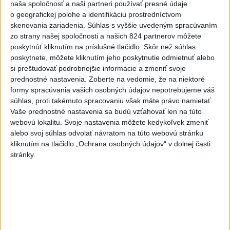
-
Na Skalke pri Kremnici pomáhali horskí záchranári v
17:17
naša spoločnosť a naši partneri používať presné údaje
sobotu
20-ročnému poľskému lezcovi, ktorý vypadol z ferratovej
o geografickej polohe a identifikáciu prostredníctvom
cesty a poranil si obe kolená.
skenovania zariadenia. Súhlas s vyššie uvedeným spracúvaním
zo strany našej spoločnosti a našich 824 partnerov môžete
poskytnúť kliknutím na príslušné tlačidlo. Skôr než súhlas
Viac
Videá a prenosy TASR TV
poskytnete, môžete kliknutím jeho poskytnutie odmietnuť alebo
si preštudovať podrobnejšie informácie a zmeniť svoje
prednostné nastavenia.
Zoberte na vedomie, že na niektoré
Deväť Slovákov zabojuje na ME v Paríži
formy spracúvania vašich osobných údajov nepotrebujeme váš
o čo najlepšie výsledky
súhlas, proti takémuto spracovaniu však máte právo namietať.
Vaše prednostné nastavenia sa budú vzťahovať len na túto
Viac
webovú lokalitu. Svoje nastavenia môžete kedykoľvek zmeniť
Najčítanejšie
alebo svoj súhlas odvolať návratom na túto webovú stránku
kliknutím na tlačidlo „Ochrana osobných údajov“ v dolnej časti
6h
24h
7d
stránky.
Do Bulharska vnikol dron a vybuchol v
1
blízkosti hraníc s Rumunskom
2
Na Kamzíku v Bratislave v sobotu otvoria nové Šantisko
pre deti