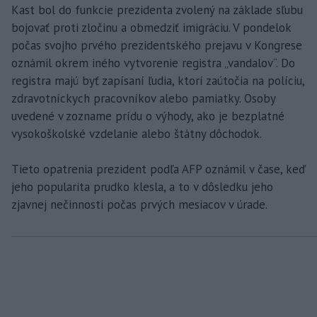
Kast bol do funkcie prezidenta zvolený na základe sľubu
bojovať proti zločinu a obmedziť imigráciu. V pondelok
počas svojho prvého prezidentského prejavu v Kongrese
oznámil okrem iného vytvorenie registra „vandalov“. Do
registra majú byť zapísaní ľudia, ktorí zaútočia na políciu,
zdravotníckych pracovníkov alebo pamiatky. Osoby
uvedené v zozname prídu o výhody, ako je bezplatné
vysokoškolské vzdelanie alebo štátny dôchodok.
Tieto opatrenia prezident podľa AFP oznámil v čase, keď
jeho popularita prudko klesla, a to v dôsledku jeho
zjavnej nečinnosti počas prvých mesiacov v úrade.