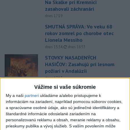
Na Skalke pri Kremnici
zasahovali záchranári
dnes 17:19
SMUTNÁ SPRÁVA: Vo veku 68
rokov zomrel po chorobe otec
Lionela Messiho
aktualizované
dnes 15:34
,
dnes 16:53
STOVKY NASADENÝCH
HASIČOV: Zasahujú pri lesnom
požiari v Andalúzii
dnes 17:13
Vážime si vaše súkromie
POŽIAR VO VAŽCI: Zasahovali
profesionáli, zranila sa jedna
My a naši
partneri
ukladáme a/alebo pristupujeme k
osoba
informáciám na zariadení, napríklad pomocou súborov cookies,
a spracúvame osobné údaje, ako sú jedinečné identifikátory a
dnes 15:42
štandardné informácie odosielané zariadením na
Práve teraz
personalizovanú reklamu a obsah, meranie reklamy a obsahu,
prieskumy publika a vývoj služieb.
S vaším povolením môže