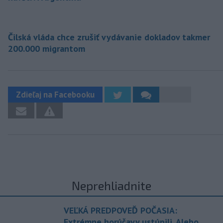
Čilská vláda chce zrušiť vydávanie dokladov takmer
200.000 migrantom
Zdieľaj na Facebooku
Neprehliadnite
VEĽKÁ PREDPOVEĎ POČASIA:
Extrémne horúčavy ustúpili. Alebo