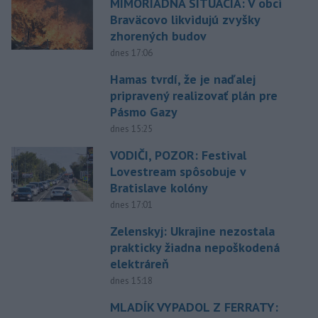
MIMORIADNA SITUÁCIA: V obci
Braväcovo likvidujú zvyšky
zhorených budov
dnes 17:06
Hamas tvrdí, že je naďalej
pripravený realizovať plán pre
Pásmo Gazy
dnes 15:25
VODIČI, POZOR: Festival
Lovestream spôsobuje v
Bratislave kolóny
dnes 17:01
Zelenskyj: Ukrajine nezostala
prakticky žiadna nepoškodená
elektráreň
dnes 15:18
MLADÍK VYPADOL Z FERRATY: