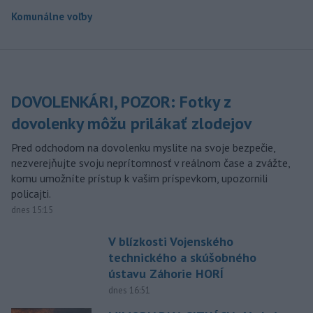
Komunálne voľby
DOVOLENKÁRI, POZOR: Fotky z
dovolenky môžu prilákať zlodejov
Pred odchodom na dovolenku myslite na svoje bezpečie,
nezverejňujte svoju neprítomnosť v reálnom čase a zvážte,
komu umožníte prístup k vašim príspevkom, upozornili
policajti.
dnes 15:15
V blízkosti Vojenského
technického a skúšobného
ústavu Záhorie HORÍ
dnes 16:51