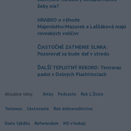
žeby nie?
HRABKO o výhode
Majerského:Mazurek a Laššáková majú
rovnakých voličov
ČIASTOČNÉ ZATMENIE SLNKA:
Pozorovať sa bude dať v stredu
ĎALŠÍ TEPLOTNÝ REKORD: Tentoraz
padol v Dolných Plachtinciach
Aktuálne témy:
Kvízy
Podcasty
Rok Ľ.Štúra
Turizmus
Cestovanie
Rok dobrovoľníctva
Dielo týždňa
Referendum
MS v hokeji