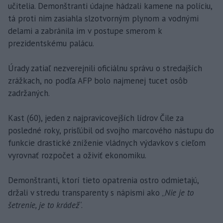
učitelia. Demonštranti údajne hádzali kamene na políciu,
tá proti nim zasiahla slzotvorným plynom a vodnými
delami a zabránila im v postupe smerom k
prezidentskému palácu.
Úrady zatiaľ nezverejnili oficiálnu správu o stredajších
zrážkach, no podľa AFP bolo najmenej tucet osôb
zadržaných.
Kast (60), jeden z najpravicovejších lídrov Čile za
posledné roky, prisľúbil od svojho marcového nástupu do
funkcie drastické zníženie vládnych výdavkov s cieľom
vyrovnať rozpočet a oživiť ekonomiku.
Demonštranti, ktorí tieto opatrenia ostro odmietajú,
držali v stredu transparenty s nápismi ako „
Nie je to
šetrenie, je to krádež
“.