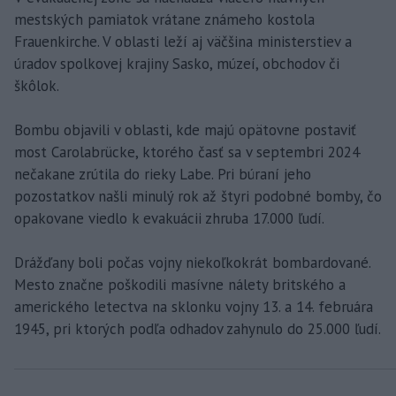
mestských pamiatok vrátane známeho kostola
Frauenkirche. V oblasti leží aj väčšina ministerstiev a
úradov spolkovej krajiny Sasko, múzeí, obchodov či
škôlok.
Bombu objavili v oblasti, kde majú opätovne postaviť
most Carolabrücke, ktorého časť sa v septembri 2024
nečakane zrútila do rieky Labe. Pri búraní jeho
pozostatkov našli minulý rok až štyri podobné bomby, čo
opakovane viedlo k evakuácii zhruba 17.000 ľudí.
Drážďany boli počas vojny niekoľkokrát bombardované.
Mesto značne poškodili masívne nálety britského a
amerického letectva na sklonku vojny 13. a 14. februára
1945, pri ktorých podľa odhadov zahynulo do 25.000 ľudí.