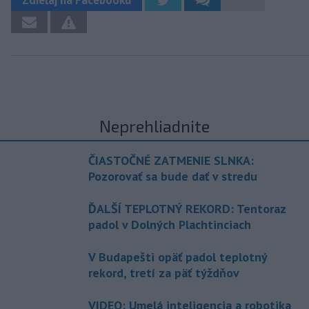
Neprehliadnite
ČIASTOČNÉ ZATMENIE SLNKA:
Pozorovať sa bude dať v stredu
ĎALŠÍ TEPLOTNÝ REKORD: Tentoraz
padol v Dolných Plachtinciach
V Budapešti opäť padol teplotný
rekord, tretí za päť týždňov
VIDEO: Umelá inteligencia a robotika