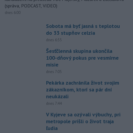
(správa, PODCAST, VIDEO)
dnes 6:00
Sobota má byť jasná s teplotou
do 33 stupňov celzia
dnes 6:55
Šesťčlenná skupina ukončila
100-dňový pokus pre vesmírne
misie
dnes 7:05
Pekárka zachránila život svojim
zákazníkom, ktorí sa pár dní
neukázali
dnes 7:44
V Kyjeve sa ozývali výbuchy, pri
metropole prišli o život traja
ľudia