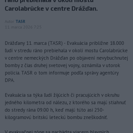
Carolabrücke v centre Drážďan.
Autor
TASR
11. marca 2026 7:25
Drážďany 11. marca (TASR) - Evakuácia približne 18.000
ľudí v stredu ráno prebiehala v okolí mostu Carolabrücke
v centre nemeckých Drážďan po objavení nevybuchnutej
bomby z čias druhej svetovej vojny, oznámila v utorok
polícia. TASR o tom informuje podľa správy agentúry
DPA.
Evakuácia sa týka ľudí žijúcich či pracujúcich v okruhu
jedného kilometra od nálezu, z ktorého sa majú stiahnuť
do stredy rána 09.00 h, keď majú túto asi 250-
kilogramovú britskú leteckú bombu zneškodniť.
V evakuačnej zóne sa nachádza viacero hlavných