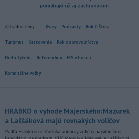
pomáhajú už aj záchranárom
Aktuálne témy:
Kvízy
Podcasty
Rok Ľ.Štúra
Turizmus
Cestovanie
Rok dobrovoľníctva
Dielo týždňa
Referendum
MS v hokeji
Komunálne voľby
HRABKO o výhode Majerského:Mazurek
a Laššáková majú rovnakých voličov
Podľa Hrabka sú z hľadiska podpory voličov najsilnejšími
kandidátmi na predsedu VÚC Majerský, Mazurek a Laššáková