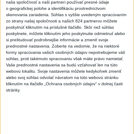
naša spoločnosť a naši partneri používať presné údaje
Slováci prehrali v semifinále s
o geografickej polohe a identifikáciu prostredníctvom
USA 2:5, o bronz proti Fínsku
skenovania zariadenia. Súhlas s vyššie uvedeným spracúvaním
zo strany našej spoločnosti a našich 824 partnerov môžete
dnes 7:21
poskytnúť kliknutím na príslušné tlačidlo. Skôr než súhlas
Práve teraz
poskytnete, môžete kliknutím jeho poskytnutie odmietnuť alebo
si preštudovať podrobnejšie informácie a zmeniť svoje
-
Nemecká polícia v piatok uviedla, že rozhodnutie pekárky,
07:42
prednostné nastavenia.
Zoberte na vedomie, že na niektoré
ktorá sa
vybrala navštíviť svojich dvoch stálych zákazníkov - starší
formy spracúvania vašich osobných údajov nepotrebujeme váš
manželský pár - po tom, čo sa u nej niekoľko dní neukázali, im
súhlas, proti takémuto spracovaniu však máte právo namietať.
pravdepodobne zachránilo život.
Vaše prednostné nastavenia sa budú vzťahovať len na túto
webovú lokalitu. Svoje nastavenia môžete kedykoľvek zmeniť
Viac
alebo svoj súhlas odvolať návratom na túto webovú stránku
Videá a prenosy TASR TV
kliknutím na tlačidlo „Ochrana osobných údajov“ v dolnej časti
stránky.
Deväť Slovákov zabojuje na ME v Paríži
o čo najlepšie výsledky
Viac
Najčítanejšie