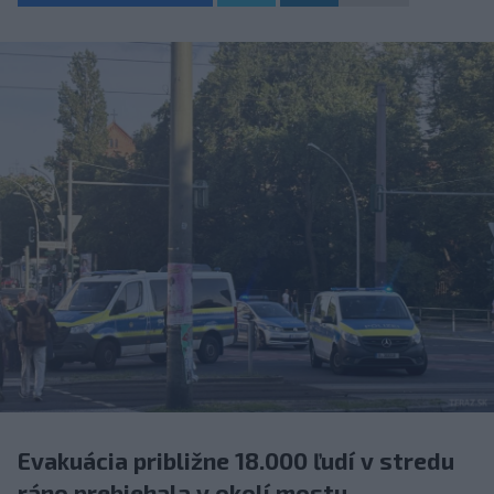
Evakuácia približne 18.000 ľudí v stredu
ráno prebiehala v okolí mostu