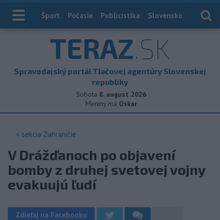
Index
Šport
Počasie
Publicistika
Slovensko
Zahranič
TERAZ
.SK
Spravodajský portál Tlačovej agentúry Slovenskej
republiky
Sobota
8. august 2026
Meniny má
Oskar
< sekcia
Zahraničie
V Drážďanoch po objavení
bomby z druhej svetovej vojny
evakuujú ľudí
Zdieľaj na Facebooku