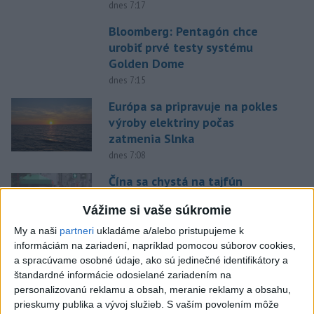
dnes 7:17
Bloomberg: Pentagón chce
urobiť prvé testy systému
Golden Dome
dnes 7:15
Európa sa pripravuje na pokles
výroby elektriny počas
zatmenia Slnka
dnes 7:08
Čína sa chystá na tajfún
Dolphin, zatvára školy a
Vážime si vaše súkromie
turistické atrakcie
dnes 7:03
My a naši
partneri
ukladáme a/alebo pristupujeme k
informáciám na zariadení, napríklad pomocou súborov cookies,
Gymerská štvrtá vo finále na
a spracúvame osobné údaje, ako sú jedinečné identifikátory a
400 m: Nechcela som tomu
štandardné informácie odosielané zariadením na
veriť
personalizovanú reklamu a obsah, meranie reklamy a obsahu,
prieskumy publika a vývoj služieb.
S vaším povolením môže
dnes 9:00