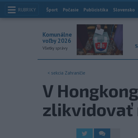
RUBRIKY
Index
Šport
Počasie
Publicistika
Slovensko
Komunálne
voľby 2026
S
Všetky správy
< sekcia
Zahraničie
V Hongkong
zlikvidovať