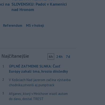
ci na
SLOVENSKU: Padol v Kamenici
nad Hronom
Referendum
MS v hokeji
Najčítanejšie
6h
24h
7d
ÚPLNÉ ZATMENIE SLNKA: Časť
1
Európy zahalí tma, hrozia dôsledky
2
V Košiciach Nad jazerom začína výstavba
chodníka,otvorili aj pumptrack
3
Afganec, ktorý v Mníchove vrazil autom
do davu, dostal TREST