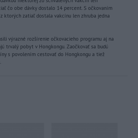
 dávkou niektorej zo schválených vakcín len
tiaľ čo obe dávky dostalo 14 percent. S očkovaním
 z ktorých zatiaľ dostala vakcínu len zhruba jedna
sili výrazné rozšírenie očkovacieho programu aj na
ajú trvalý pobyt v Hongkongu. Zaočkovať sa budú
 Číny s povolením cestovať do Hongkongu a tiež
.