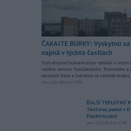
ČAKAJTE BÚRKY: Vyskytnú sa 
najmä v týchto častiach
Výstrahy pred búrkami ústav vyhlásil v celom 
väčšine okresov Trenčianskeho, Trnavského a Ž
okresoch Snina a Sobrance na východe krajiny.
aktualizované
dnes 18:54
,
dnes 19:09
ĎALŠÍ TEPLOTNÝ 
Tentoraz padol v D
Plachtinciach
aktualizovan
dnes 15:27
,
dnes 17:08