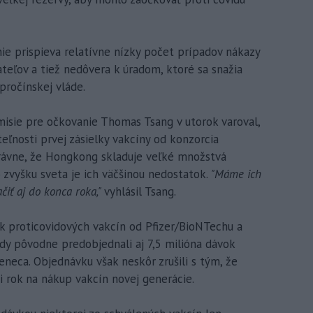
e prispieva relatívne nízky počet prípadov nákazy
ateľov a tiež nedôvera k úradom, ktoré sa snažia
pročínskej vláde.
misie pre očkovanie Thomas Tsang v utorok varoval,
eľnosti prvej zásielky vakcíny od konzorcia
právne, že Hongkong skladuje veľké množstvá
 zvyšku sveta je ich väčšinou nedostatok.
"Máme ich
čiť aj do konca roka,"
vyhlásil Tsang.
k proticovidových vakcín od Pfizer/BioNTechu a
dy pôvodne predobjednali aj 7,5 milióna dávok
eneca. Objednávku však neskôr zrušili s tým, že
i rok na nákup vakcín novej generácie.