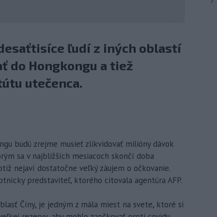
7
esaťtisíce ľudí z iných oblastí
ať do Hongkongu a tiež
tútu utečenca.
gu budú zrejme musieť zlikvidovať milióny dávok
orým sa v najbližších mesiacoch skončí doba
otiž nejaví dostatočne veľký záujem o očkovanie.
tnícky predstaviteľ, ktorého citovala agentúra AFP.
lasť Číny, je jedným z mála miest na svete, ktoré si
eľkej rezervy, aby mohlo zaočkovať proti covidu