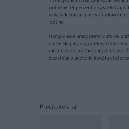
V Hongkongu zatiaľ zaočkovali jednou
približne 19 percent obyvateľstva, za
váhajú dokonca aj miestni zdravotníci,
tretina.
Hongkonské úrady preto v utorok ohlá
ďalšie skupiny obyvateľov, ktoré nem
môcť desaťtisíce ľudí z iných oblastí
žiadatelia o udelenie štatútu utečenca
Prečítajte si aj: