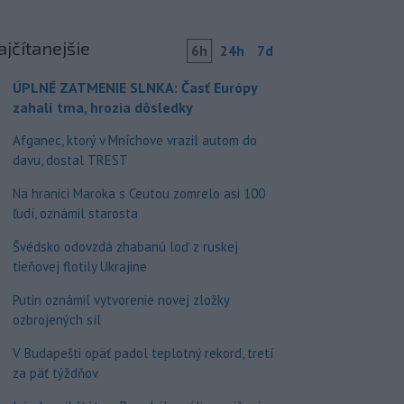
ajčítanejšie
6h
24h
7d
ÚPLNÉ ZATMENIE SLNKA: Časť Európy
zahalí tma, hrozia dôsledky
Afganec, ktorý v Mníchove vrazil autom do
davu, dostal TREST
Na hranici Maroka s Ceutou zomrelo asi 100
ľudí, oznámil starosta
Švédsko odovzdá zhabanú loď z ruskej
tieňovej flotily Ukrajine
Putin oznámil vytvorenie novej zložky
ozbrojených síl
V Budapešti opäť padol teplotný rekord, tretí
za päť týždňov