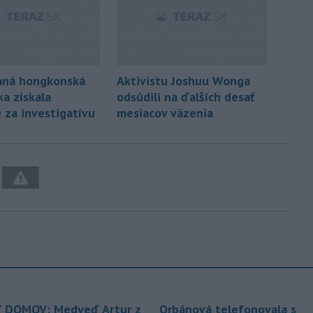
aná hongkonská
Aktivistu Joshuu Wonga
ka získala
odsúdili na ďalších desať
 za investigatívu
mesiacov väzenia
 DOMOV: Medveď Artur z
Orbánová telefonovala s