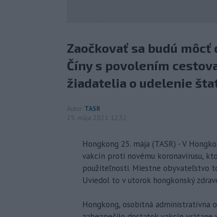
Zaočkovať sa budú môcť d
Číny s povolením cestov
žiadatelia o udelenie šta
Autor
TASR
25. mája 2021 12:32
Hongkong 25. mája (TASR) - V Hongkon
vakcín proti novému koronavírusu, kt
použiteľnosti. Miestne obyvateľstvo t
Uviedol to v utorok hongkonský zdravo
Hongkong, osobitná administratívna ob
zabezpečilo dostatok vakcín vrátane v