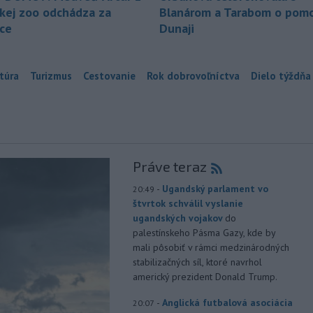
ckej zoo odchádza za
Blanárom a Tarabom o pomo
ice
Dunaji
túra
Turizmus
Cestovanie
Rok dobrovoľníctva
Dielo týždňa
Práve teraz
-
Ugandský parlament vo
20:49
štvrtok schválil vyslanie
ugandských vojakov
do
palestínskeho Pásma Gazy, kde by
mali pôsobiť v rámci medzinárodných
stabilizačných síl, ktoré navrhol
americký prezident Donald Trump.
-
Anglická futbalová asociácia
20:07