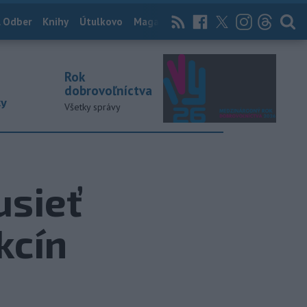
 Odber
Knihy
Útulkovo
Magazín
News Now
Archív
TASR
Rok
dobrovoľníctva
ky
Všetky správy
usieť
kcín