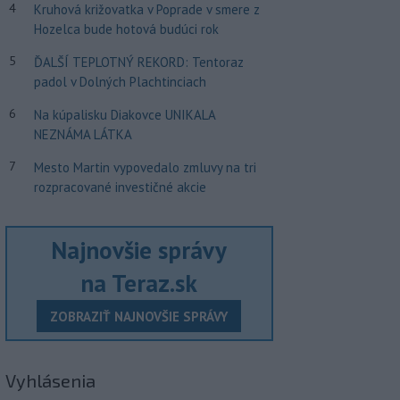
4
Kruhová križovatka v Poprade v smere z
Hozelca bude hotová budúci rok
5
ĎALŠÍ TEPLOTNÝ REKORD: Tentoraz
padol v Dolných Plachtinciach
6
Na kúpalisku Diakovce UNIKALA
NEZNÁMA LÁTKA
7
Mesto Martin vypovedalo zmluvy na tri
rozpracované investičné akcie
Najnovšie správy
na Teraz.sk
ZOBRAZIŤ NAJNOVŠIE SPRÁVY
Vyhlásenia