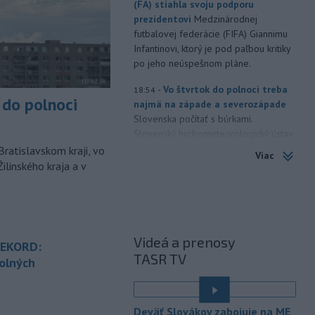
(FA) stiahla svoju podporu
prezidentovi
Medzinárodnej
futbalovej federácie (FIFA) Giannimu
Infantinovi, ktorý je pod paľbou kritiky
po jeho neúspešnom pláne.
-
Vo štvrtok do polnoci treba
18:54
do polnoci
najmä na západe a severozápade
Slovenska počítať s búrkami.
Slovenský hydrometeorologický ústav
(SHMÚ) vydal výstrahy prvého stupňa.
Bratislavskom kraji, vo
Viac
Platia aj v okresoch Snina a Sobrance.
ilinského kraja a v
-
Polícia v súčinnosti s ďalšími
18:19
záchrannými zložkami zasahuje
na
termálnom kúpalisku v Diakovciach.
Videá a prenosy
-
V dunajských prístavoch v
REKORD:
17:36
TASR TV
Bratislave, Komárne a Štúrove v
olných
prvom
polroku 2026 zaznamenali
spolu 1827 pristátí osobných
é
kajutových a výletných plavidiel.
Deväť Slovákov zabojuje na ME