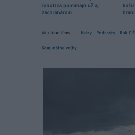
robotika pomáhajú už aj
koši
záchranárom
hran
Aktuálne témy:
Kvízy
Podcasty
Rok Ľ.Š
Komunálne voľby