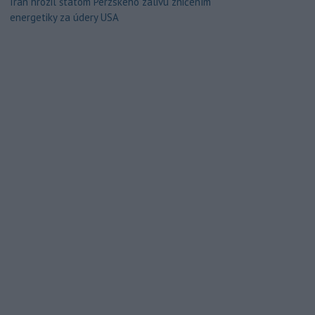
Irán hrozil štátom Perzského zálivu zničením
energetiky za údery USA