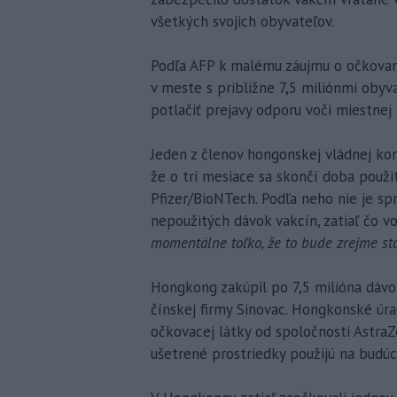
všetkých svojich obyvateľov.
Podľa AFP k malému záujmu o očkovani
v meste s približne 7,5 miliónmi obyv
potlačiť prejavy odporu voči miestnej 
Jeden z členov hongonskej vládnej ko
že o tri mesiace sa skončí doba použit
Pfizer/BioNTech. Podľa neho nie je s
nepoužitých dávok vakcín, zatiaľ čo vo
momentálne toľko, že to bude zrejme sta
Hongkong zakúpil po 7,5 milióna dávo
čínskej firmy Sinovac. Hongkonské úra
očkovacej látky od spoločnosti AstraZ
ušetrené prostriedky použijú na budúc