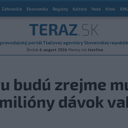
Zahraničie
Ekonomika
Regióny
Kultúra
Veda
Krimi
XML
TERAZ
.SK
pravodajský portál Tlačovej agentúry Slovenskej republi
Štvrtok
6. august 2026
Meniny má
Jozefína
u budú zrejme m
 milióny dávok va