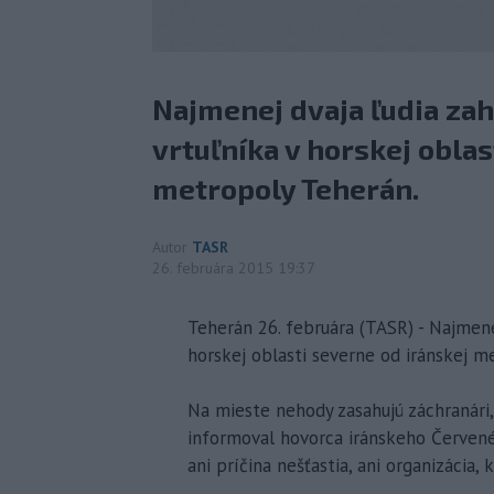
Najmenej dvaja ľudia zah
vrtuľníka v horskej oblas
metropoly Teherán.
Autor
TASR
26. februára 2015 19:37
Teherán 26. februára (TASR) - Najmenej
horskej oblasti severne od iránskej m
Na mieste nehody zasahujú záchranári,
informoval hovorca iránskeho Červenéh
ani príčina nešťastia, ani organizácia, 