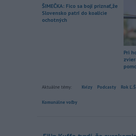
ŠIMEČKA: Fico sa bojí priznať,že
Slovensko patrí do koalície
ochotných
Pri h
zvier
pomo
Aktuálne témy:
Kvízy
Podcasty
Rok Ľ.Š
Komunálne voľby