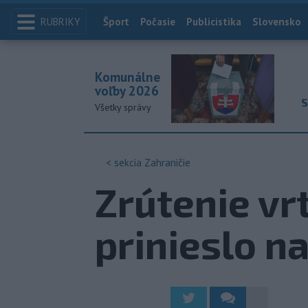
RUBRIKY
Index
Šport
Počasie
Publicistika
Slovensko
Komunálne
voľby 2026
S
Všetky správy
< sekcia
Zahraničie
Zrútenie vr
prinieslo n