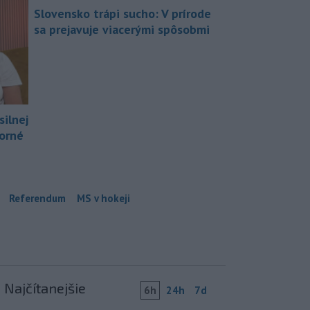
Slovensko trápi sucho: V prírode
sa prejavuje viacerými spôsobmi
silnej
borné
Referendum
MS v hokeji
Najčítanejšie
6h
24h
7d