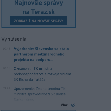
Najnovšie správy
na Teraz.sk
ZOBRAZIŤ NAJNOVŠIE SPRÁVY
Vyhlásenia
Vyjadrenie: Slovensko sa stalo
10:43
partnerom medzinárodného
projektu na podporu...
10:36
Oznámenie: TK ministra
pôdohospodárstva a rozvoja vidieka
SR Richarda Takáča
09:49
Upozornenie: Zmena termínu TK
ministra spravodlivosti SR Borisa
Suska - dnes
Viac