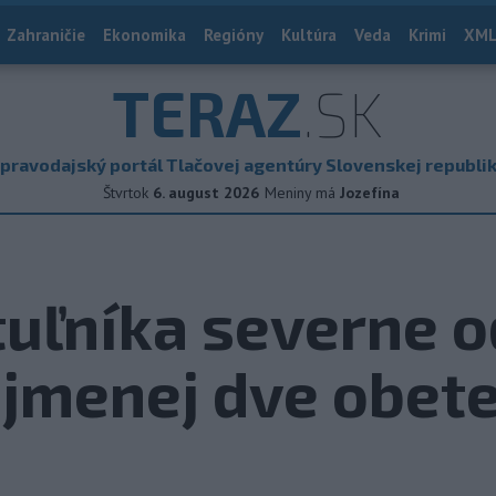
Zahraničie
Ekonomika
Regióny
Kultúra
Veda
Krimi
XML
TERAZ
.SK
pravodajský portál Tlačovej agentúry Slovenskej republi
Štvrtok
6. august 2026
Meniny má
Jozefína
tuľníka severne 
ajmenej dve obet