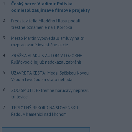
Český herec Vladimír Polívka
1
odmietol zaujímavé filmové projekty
2
Predstavitelia Mladého Hlasu podali
trestné oznámenie na I. Korčoka
3
Mesto Martin vypovedalo zmluvy na tri
rozpracované investičné akcie
4
ZRÁŽKA VLAKU S AUTOM V LOZORNE:
Rušňovodič jej už nedokázal zabrániť
5
UZAVRETÁ CESTA: Medzi Spišskou Novou
Vsou a Levočou sa stala nehoda
6
ZOO SMÚTI: Extrémne horúčavy neprežili
tri levice
7
TEPLOTNÝ REKORD NA SLOVENSKU:
Padol v Kamenici nad Hronom