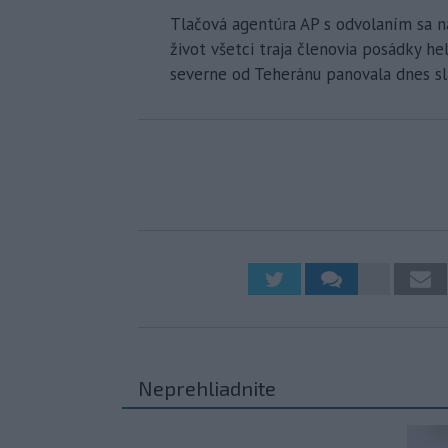
Tlačová agentúra AP s odvolaním sa na 
život všetci traja členovia posádky hel
severne od Teheránu panovala dnes sla
Neprehliadnite