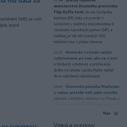
sia mu dala za
22:44
ministerstva životného prostredia
Filip Kuffa tvrdí,
že mu Európska
komisia (EK) dala za pravdu v
nominant SNS) sa voči
súvislosti s vládnou pripomienkou k
ácie, ktoré
zonáciám národných parkov (NP) a
naďalej je tak ohrozených 450
miliónov eur z plánu obnovy.
-
Nemecko v stredu začalo
21:25
vyšetrovanie po tom, ako sa v noci
v
blízkosti vzletovej a pristávacej
dráhy na letisku Lipsko/Halle našiel
dron naložený výbušninami.
-
Slovensko pomáha Maďarsku
20:47
s vodou, pretože naši južní susedia
zápasia s kritickou situáciou na Dunaji a
v hre je aj možné odstavenie jadrovej
elektrárne.
Viac
-
Litovská pohraničná stráž
20:17
Videá a prenosy
 NA SLOVENSKU:
objavila ďalší podzemný tunel,