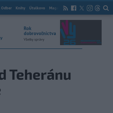
 Odber
Knihy
Útulkovo
Magazín
News Now
Archív
TASR
Rok
dobrovoľníctva
ky
Všetky správy
od Teheránu
e