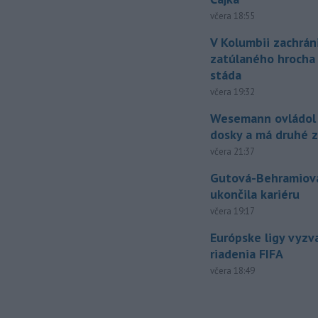
včera 18:55
V Kolumbii zachrán
zatúlaného hrocha
stáda
včera 19:32
Wesemann ovládol 
dosky a má druhé z
včera 21:37
Gutová-Behramiová
ukončila kariéru
včera 19:17
Európske ligy vyzv
riadenia FIFA
včera 18:49