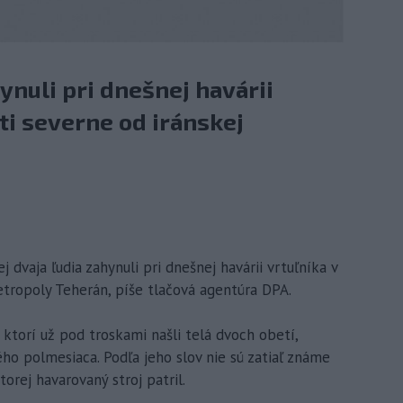
ynuli pri dnešnej havárii
ti severne od iránskej
 dvaja ľudia zahynuli pri dnešnej havárii vrtuľníka v
etropoly Teherán, píše tlačová agentúra DPA.
 ktorí už pod troskami našli telá dvoch obetí,
o polmesiaca. Podľa jeho slov nie sú zatiaľ známe
ktorej havarovaný stroj patril.