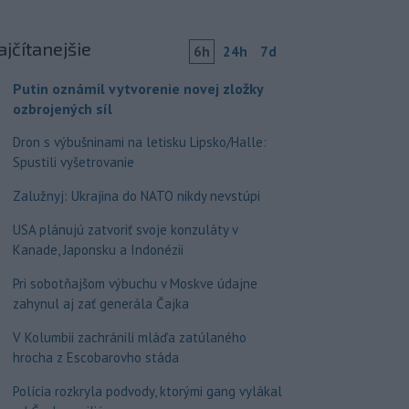
ajčítanejšie
6h
24h
7d
Putin oznámil vytvorenie novej zložky
ozbrojených síl
Dron s výbušninami na letisku Lipsko/Halle:
Spustili vyšetrovanie
Zalužnyj: Ukrajina do NATO nikdy nevstúpi
USA plánujú zatvoriť svoje konzuláty v
Kanade, Japonsku a Indonézii
Pri sobotňajšom výbuchu v Moskve údajne
zahynul aj zať generála Čajka
V Kolumbii zachránili mláďa zatúlaného
hrocha z Escobarovho stáda
Polícia rozkryla podvody, ktorými gang vylákal