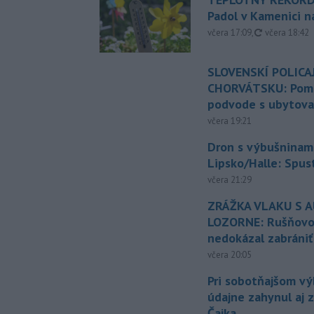
Padol v Kamenici 
aktualizovan
včera 17:09
,
včera 18:42
SLOVENSKÍ POLICAJ
CHORVÁTSKU: Pomáh
podvode s ubytov
včera 19:21
Dron s výbušninami
Lipsko/Halle: Spus
včera 21:29
ZRÁŽKA VLAKU S 
LOZORNE: Rušňovod
nedokázal zabrániť
včera 20:05
Pri sobotňajšom v
údajne zahynul aj 
Čajka