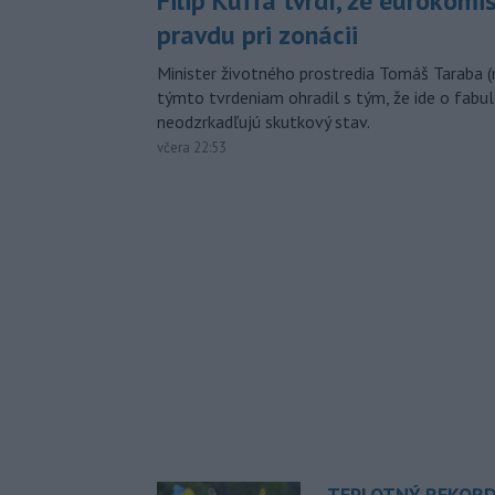
Filip Kuffa tvrdí, že eurokomi
pravdu pri zonácii
Minister životného prostredia Tomáš Taraba (
týmto tvrdeniam ohradil s tým, že ide o fabul
neodzrkadľujú skutkový stav.
včera 22:53
TEPLOTNÝ REKORD