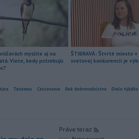
orúčavách myslite aj na
ŠTIBRAVÁ: Štvrté miesto v 
atá. Viete, kedy potrebujú
svetovej konkurencii je vý
c?
túra
Turizmus
Cestovanie
Rok dobrovoľníctva
Dielo týždňa
Práve teraz
-
Štátny tajomník