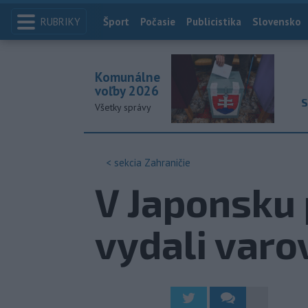
RUBRIKY
Index
Šport
Počasie
Publicistika
Slovensko
Komunálne
voľby 2026
S
Všetky správy
< sekcia
Zahraničie
V Japonsku
vydali varo