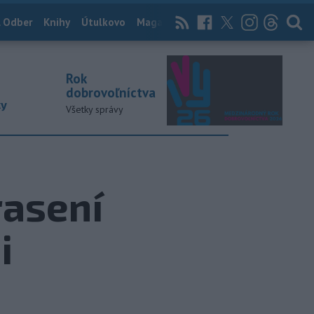
 Odber
Knihy
Útulkovo
Magazín
News Now
Archív
TASR
Rok
dobrovoľníctva
ky
Všetky správy
rasení
i