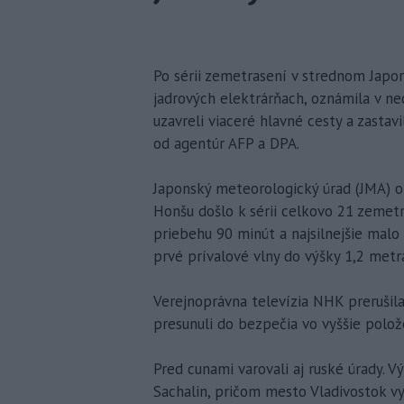
Po sérii zemetrasení v strednom Japon
jadrových elektrárňach, oznámila v ne
uzavreli viaceré hlavné cesty a zastav
od agentúr AFP a DPA.
Japonský meteorologický úrad (JMA) o
Honšu došlo k sérii celkovo 21 zemetr
priebehu 90 minút a najsilnejšie malo
prvé prívalové vlny do výšky 1,2 metra
Verejnoprávna televízia NHK prerušila
presunuli do bezpečia vo vyššie polo
Pred cunami varovali aj ruské úrady. 
Sachalin, pričom mesto Vladivostok vyzv