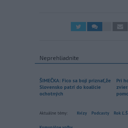
Neprehliadnite
ŠIMEČKA: Fico sa bojí priznať,že
Pri h
Slovensko patrí do koalície
zvier
ochotných
pomo
Aktuálne témy:
Kvízy
Podcasty
Rok Ľ.Š
Komunálne voľby