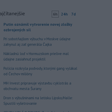
ajčítanejšie
6h
24h
7d
Putin oznámil vytvorenie novej zložky
ozbrojených síl
Pri sobotňajšom výbuchu v Moskve údajne
zahynul aj zať generála Čajka
Nákladnú loď v Hormuzskom prielive mal
údajne zasiahnuť projektil
Polícia rozkryla podvody, ktorými gang vylákal
od Čechov milióny
MH Invest pripravuje výstavbu cyklotrás a
obchvatu mesta Šurany
Dron s výbušninami na letisku Lipsko/Halle:
Spustili vyšetrovanie