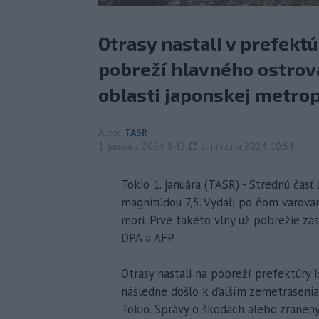
Otrasy nastali v prefek
pobreží hlavného ostrova
oblasti japonskej metrop
Autor
TASR
aktualizované
1. januára 2024 8:42
,
1. januára 2024 10:54
Tokio 1. januára (TASR) - Strednú časť
magnitúdou 7,5. Vydali po ňom varova
mori. Prvé takéto vlny už pobrežie zas
DPA a AFP.
Otrasy nastali na pobreží prefektúry 
následne došlo k ďalším zemetraseniam
Tokio. Správy o škodách alebo zranenýc