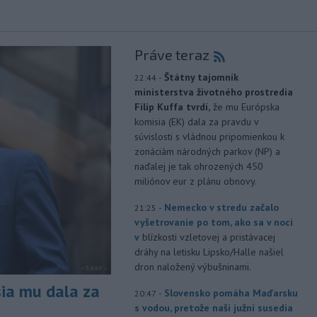
Práve teraz
-
Štátny tajomník
22:44
ministerstva životného prostredia
Filip Kuffa tvrdí,
že mu Európska
komisia (EK) dala za pravdu v
súvislosti s vládnou pripomienkou k
zonáciám národných parkov (NP) a
naďalej je tak ohrozených 450
miliónov eur z plánu obnovy.
-
Nemecko v stredu začalo
21:25
vyšetrovanie po tom, ako sa v noci
v
blízkosti vzletovej a pristávacej
dráhy na letisku Lipsko/Halle našiel
dron naložený výbušninami.
sia mu dala za
-
Slovensko pomáha Maďarsku
20:47
s vodou, pretože naši južní susedia