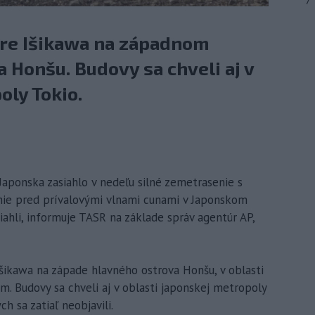
7
túre Išikawa na západnom
 Honšu. Budovy sa chveli aj v
oly Tokio.
 Japonska zasiahlo v nedeľu silné zemetrasenie s
nie pred prívalovými vlnami cunami v Japonskom
iahli, informuje TASR na základe správ agentúr AP,
Išikawa na západe hlavného ostrova Honšu, v oblasti
. Budovy sa chveli aj v oblasti japonskej metropoly
h sa zatiaľ neobjavili.