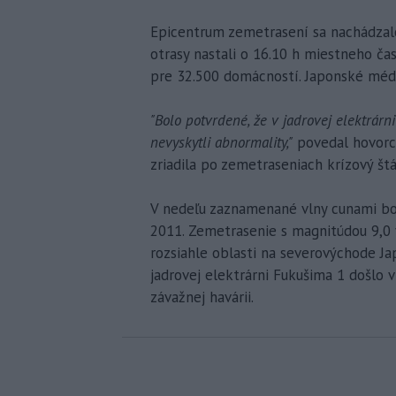
Epicentrum zemetrasení sa nachádzalo
otrasy nastali o 16.10 h miestneho čas
pre 32.500 domácností. Japonské méd
"Bolo potvrdené, že v jadrovej elektrárni
nevyskytli abnormality,"
povedal hovorca
zriadila po zemetraseniach krízový štá
V nedeľu zaznamenané vlny cunami bol
2011. Zemetrasenie s magnitúdou 9,0 v
rozsiahle oblasti na severovýchode Jap
jadrovej elektrárni Fukušima 1 došlo 
závažnej havárii.