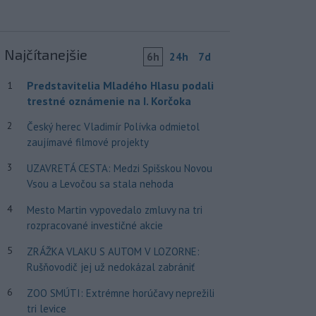
Najčítanejšie
6h
24h
7d
Predstavitelia Mladého Hlasu podali
1
trestné oznámenie na I. Korčoka
2
Český herec Vladimír Polívka odmietol
zaujímavé filmové projekty
3
UZAVRETÁ CESTA: Medzi Spišskou Novou
Vsou a Levočou sa stala nehoda
4
Mesto Martin vypovedalo zmluvy na tri
rozpracované investičné akcie
5
ZRÁŽKA VLAKU S AUTOM V LOZORNE:
Rušňovodič jej už nedokázal zabrániť
6
ZOO SMÚTI: Extrémne horúčavy neprežili
tri levice