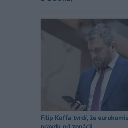
Filip Kuffa tvrdí, že eurokomi
pravdu pri zonácii