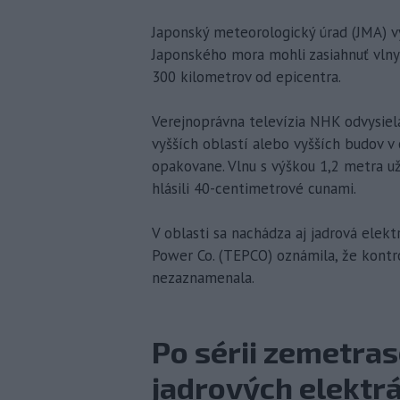
Japonský meteorologický úrad (JMA) v
Japonského mora mohli zasiahnuť vlny 
300 kilometrov od epicentra.
Verejnoprávna televízia NHK odvysielal
vyšších oblastí alebo vyšších budov v
opakovane. Vlnu s výškou 1,2 metra už
hlásili 40-centimetrové cunami.
V oblasti sa nachádza aj jadrová elekt
Power Co. (TEPCO) oznámila, že kontro
nezaznamenala.
Po sérii zemetras
jadrových elektr