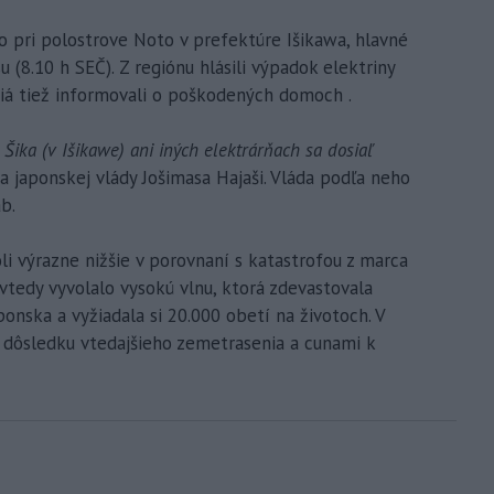
 pri polostrove Noto v prefektúre Išikawa, hlavné
u (8.10 h SEČ). Z regiónu hlásili výpadok elektriny
iá tiež informovali o poškodených domoch .
 Šika (v Išikawe) ani iných elektrárňach sa dosiaľ
 japonskej vlády Jošimasa Hajaši. Vláda podľa neho
b.
i výrazne nižšie v porovnaní s katastrofou z marca
tedy vyvolalo vysokú vlnu, ktorá zdevastovala
onska a vyžiadala si 20.000 obetí na životoch. V
v dôsledku vtedajšieho zemetrasenia a cunami k