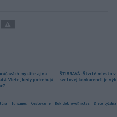
orúčavách myslite aj na
ŠTIBRAVÁ: Štvrté miesto v 
atá. Viete, kedy potrebujú
svetovej konkurencii je vý
c?
túra
Turizmus
Cestovanie
Rok dobrovoľníctva
Dielo týždňa