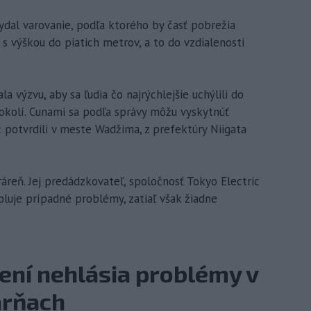
ydal varovanie, podľa ktorého by časť pobrežia
s výškou do piatich metrov, a to do vzdialenosti
a výzvu, aby sa ľudia čo najrýchlejšie uchýlili do
 okolí. Cunami sa podľa správy môžu vyskytnúť
 potvrdili v meste Wadžima, z prefektúry Niigata
ráreň. Jej predádzkovateľ, spoločnosť Tokyo Electric
luje prípadné problémy, zatiaľ však žiadne
ení nehlásia problémy v
árňach