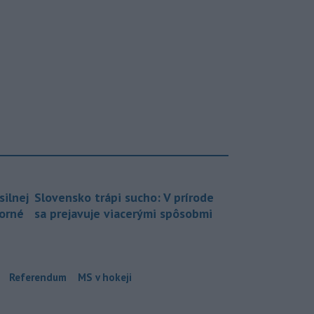
silnej
Slovensko trápi sucho: V prírode
borné
sa prejavuje viacerými spôsobmi
Referendum
MS v hokeji