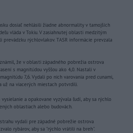
sku dosiaľ nehlásili žiadne abnormality v tamojších
deľu vláda v Tokiu. V zasiahnutej oblasti medzitým
ili prevádzku rýchlovlakov. TASR informácie prevzala
známil, že v oblasti západného pobrežia ostrova
asení s magnitúdou vyššou ako 4,0. Nastali v
 magnitúdu 7,6. Vydali po nich varovania pred cunami,
 už na viacerých miestach potvrdili.
 vysielanie a opakovane vyzývala ľudí, aby sa rýchlo
žených oblastiach alebo budovách.
Výstrahu vydali pre západné pobrežie ostrova
alo rybárov, aby sa "rýchlo vrátili na breh".