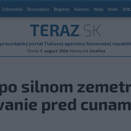
Zahraničie
Ekonomika
Regióny
Kultúra
Veda
Krimi
XML
TERAZ
.SK
pravodajský portál Tlačovej agentúry Slovenskej republi
Streda
5. august 2026
Meniny má
Jozefína
 po silnom zemet
vanie pred cunam