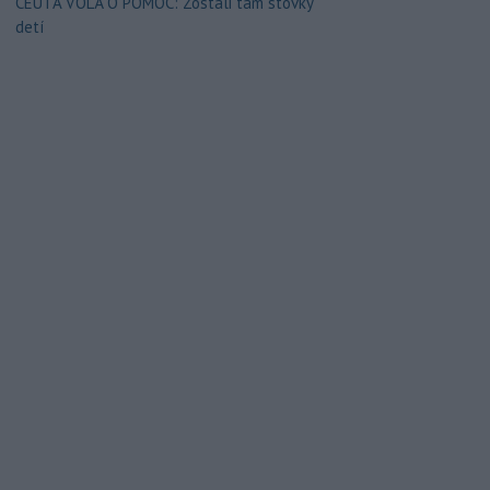
CEUTA VOLÁ O POMOC: Zostali tam stovky
detí