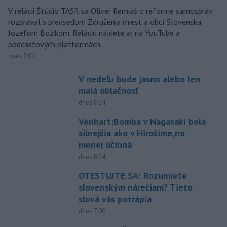
V relácii Štúdio TASR sa Oliver Remiaš o reforme samospráv
rozprával s predsedom Združenia miest a obcí Slovenska
Jozefom Božikom. Reláciu nájdete aj na YouTube a
podcastových platformách.
dnes 7:00
V nedeľu bude jasno alebo len
malá oblačnosť
dnes 6:14
Venhart:Bomba v Nagasaki bola
silnejšia ako v Hirošime,no
menej účinná
dnes 8:24
OTESTUJTE SA: Rozumiete
slovenským nárečiam? Tieto
slová vás potrápia
dnes 7:00