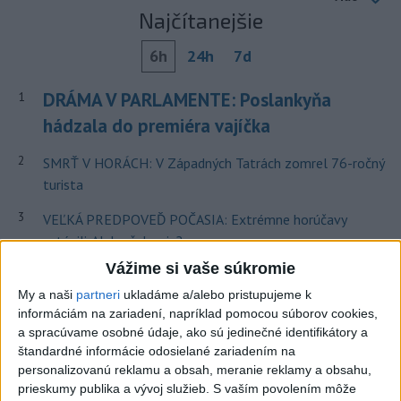
Najčítanejšie
6h
24h
7d
DRÁMA V PARLAMENTE: Poslankyňa
1
hádzala do premiéra vajíčka
2
SMRŤ V HORÁCH: V Západných Tatrách zomrel 76-ročný
turista
3
VEĽKÁ PREDPOVEĎ POČASIA: Extrémne horúčavy
ustúpili. Alebo žeby nie?
Vážime si vaše súkromie
4
Skončili ďalšie desiatky menších pôšt, samosprávam sa
My a naši
partneri
ukladáme a/alebo pristupujeme k
to nepáči
informáciám na zariadení, napríklad pomocou súborov cookies,
5
Prešov remizoval v domácom dueli 3. kola s Liptovským
a spracúvame osobné údaje, ako sú jedinečné identifikátory a
štandardné informácie odosielané zariadením na
Mikulášom
personalizovanú reklamu a obsah, meranie reklamy a obsahu,
6
Futbalisti Ružomberka podľahli Podbrezovej v 3. kole
prieskumy publika a vývoj služieb.
S vaším povolením môže