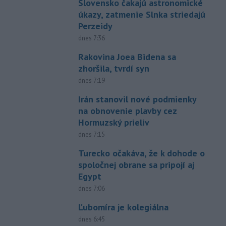
Slovensko čakajú astronomické
úkazy, zatmenie Slnka striedajú
Perzeidy
dnes 7:36
Rakovina Joea Bidena sa
zhoršila, tvrdí syn
dnes 7:19
Irán stanovil nové podmienky
na obnovenie plavby cez
Hormuzský prieliv
dnes 7:15
Turecko očakáva, že k dohode o
spoločnej obrane sa pripojí aj
Egypt
dnes 7:06
Ľubomíra je kolegiálna
dnes 6:45