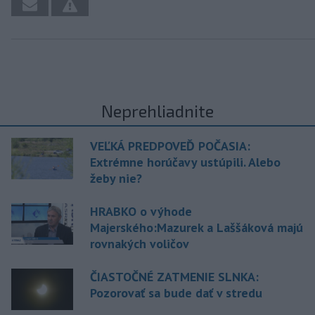
Neprehliadnite
VEĽKÁ PREDPOVEĎ POČASIA:
Extrémne horúčavy ustúpili. Alebo
žeby nie?
HRABKO o výhode
Majerského:Mazurek a Laššáková majú
rovnakých voličov
ČIASTOČNÉ ZATMENIE SLNKA:
Pozorovať sa bude dať v stredu