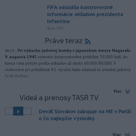
FIFA odsúdila kontroverzné
informácie ohľadom prezidenta
Infantina
dnes 7:10
Práve teraz
-
Pri výbuchu jadrovej bomby v japonskom meste Nagasaki
08:19
9. augusta 1945
zomrelo bezprostredne približne 39.000 ľudí, do
konca roka potom podľa odhadov až okolo 60.000-80.000. V
rozhovore pri príležitosti 81. výročia tejto udalosti to uviedol jadrový
fyzik Venhart.
Viac
Videá a prenosy TASR TV
Deväť Slovákov zabojuje na ME v Paríži
o čo najlepšie výsledky
Viac