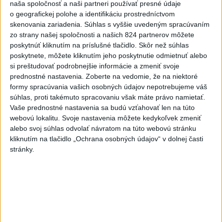
naša spoločnosť a naši partneri používať presné údaje
7
Festival Lovestream 2026 pokračuje, druhý deň zakončil
o geografickej polohe a identifikáciu prostredníctvom
Robbie Williams
skenovania zariadenia. Súhlas s vyššie uvedeným spracúvaním
zo strany našej spoločnosti a našich 824 partnerov môžete
poskytnúť kliknutím na príslušné tlačidlo. Skôr než súhlas
Najnovšie správy na Teraz.sk
poskytnete, môžete kliknutím jeho poskytnutie odmietnuť alebo
si preštudovať podrobnejšie informácie a zmeniť svoje
Vyhlásenia
prednostné nastavenia.
Zoberte na vedomie, že na niektoré
formy spracúvania vašich osobných údajov nepotrebujeme váš
Priame prenosy z Národnej rady SR
súhlas, proti takémuto spracovaniu však máte právo namietať.
Vaše prednostné nastavenia sa budú vzťahovať len na túto
webovú lokalitu. Svoje nastavenia môžete kedykoľvek zmeniť
alebo svoj súhlas odvolať návratom na túto webovú stránku
Politika na sociálnych sieťach
kliknutím na tlačidlo „Ochrana osobných údajov“ v dolnej časti
stránky.
Zobraziť viac
Info
Najnovšie videá
Najsledovanejšie videá
Oľano v karanténe, alebo čo sa stane,