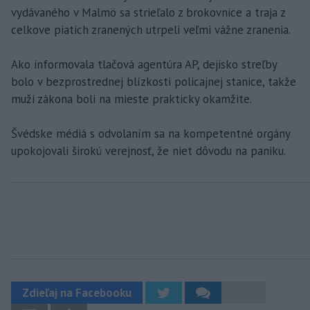
vydávaného v Malmö sa strieľalo z brokovnice a traja z
celkove piatich zranených utrpeli veľmi vážne zranenia.
Ako informovala tlačová agentúra AP, dejisko streľby
bolo v bezprostrednej blízkosti policajnej stanice, takže
muži zákona boli na mieste prakticky okamžite.
Švédske médiá s odvolaním sa na kompetentné orgány
upokojovali širokú verejnosť, že niet dôvodu na paniku.
Zdieľaj na Facebooku