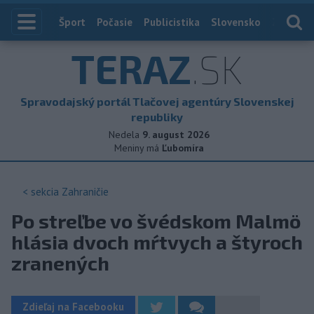
Index
Šport
Počasie
Publicistika
Slovensko
Zahranič
TERAZ
.SK
Spravodajský portál Tlačovej agentúry Slovenskej
republiky
Nedela
9. august 2026
Meniny má
Ľubomíra
< sekcia
Zahraničie
Po streľbe vo švédskom Malmö
hlásia dvoch mŕtvych a štyroch
zranených
Zdieľaj na Facebooku