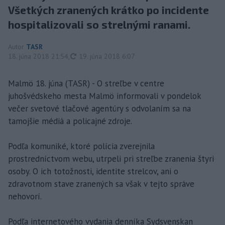
Všetkých zranených krátko po incidente
hospitalizovali so strelnými ranami.
Autor
TASR
aktualizované
18. júna 2018 21:54
,
19. júna 2018 6:07
Malmö 18. júna (TASR) - O streľbe v centre
juhošvédskeho mesta Malmö informovali v pondelok
večer svetové tlačové agentúry s odvolaním sa na
tamojšie médiá a policajné zdroje.
Podľa komuniké, ktoré polícia zverejnila
prostredníctvom webu, utrpeli pri streľbe zranenia štyri
osoby. O ich totožnosti, identite strelcov, ani o
zdravotnom stave zranených sa však v tejto správe
nehovorí.
Podľa internetového vydania denníka Sydsvenskan