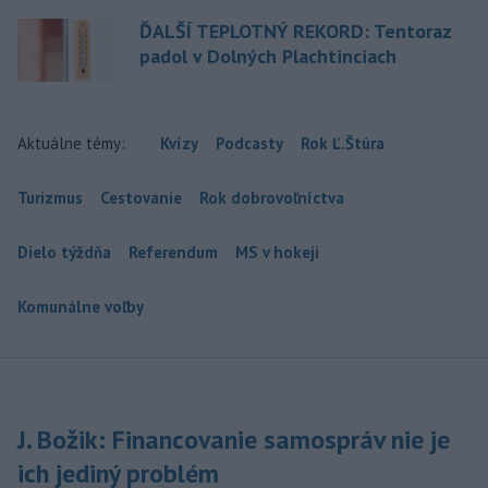
ĎALŠÍ TEPLOTNÝ REKORD: Tentoraz
padol v Dolných Plachtinciach
Aktuálne témy:
Kvízy
Podcasty
Rok Ľ.Štúra
Turizmus
Cestovanie
Rok dobrovoľníctva
Dielo týždňa
Referendum
MS v hokeji
Komunálne voľby
J. Božik: Financovanie samospráv nie je
ich jediný problém