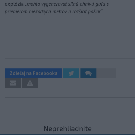
explózia
„mohla vygenerovať silnú ohnivú guľu s
priemerom niekoľkých metrov a rozšíriť požiar“.
Zdieľaj na Facebooku
Neprehliadnite