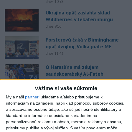
dnes 10:58
Ukrajina opäť zasiahla sklad
Wildberries v Jekaterinburgu
dnes 9:16
Forsterovú čaká v Birminghame
opäť dvojboj, Volka piate ME
dnes 11:43
O Haraslína má záujem
saudskoarabský Al-Fateh
dnes 10:44
Vážime si vaše súkromie
Práve teraz
My a naši
partneri
ukladáme a/alebo pristupujeme k
informáciám na zariadení, napríklad pomocou súborov cookies,
-
Silné búrky vo štvrtok vyvolali v hornatých oblastiach
12:00
a spracúvame osobné údaje, ako sú jedinečné identifikátory a
západného
Rakúska povodne a zosuvy pôdy.
štandardné informácie odosielané zariadením na
personalizovanú reklamu a obsah, meranie reklamy a obsahu,
Viac
prieskumy publika a vývoj služieb.
S vaším povolením môže
Videá a prenosy TASR TV