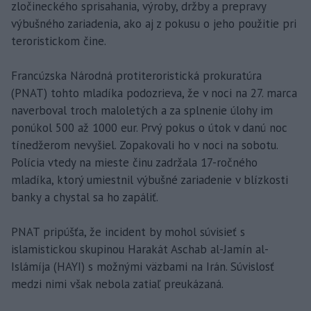
zločineckého sprisahania, výroby, držby a prepravy
výbušného zariadenia, ako aj z pokusu o jeho použitie pri
teroristickom čine.
Francúzska Národná protiteroristická prokuratúra
(PNAT) tohto mladíka podozrieva, že v noci na 27. marca
naverboval troch maloletých a za splnenie úlohy im
ponúkol 500 až 1000 eur. Prvý pokus o útok v danú noc
tínedžerom nevyšiel. Zopakovali ho v noci na sobotu.
Polícia vtedy na mieste činu zadržala 17-ročného
mladíka, ktorý umiestnil výbušné zariadenie v blízkosti
banky a chystal sa ho zapáliť.
PNAT pripúšťa, že incident by mohol súvisieť s
islamistickou skupinou Harakát Aschab al-Jamín al-
Islámíja (HAYI) s možnými väzbami na Irán. Súvislosť
medzi nimi však nebola zatiaľ preukázaná.