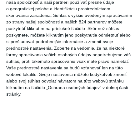
naša spoločnosť a naši partneri používať presné údaje
o geografickej polohe a identifikáciu prostredníctvom
Deväť Slovákov zabojuje na ME v Paríži
skenovania zariadenia. Súhlas s vyššie uvedeným spracúvaním
o čo najlepšie výsledky
zo strany našej spoločnosti a našich 824 partnerov môžete
poskytnúť kliknutím na príslušné tlačidlo. Skôr než súhlas
poskytnete, môžete kliknutím jeho poskytnutie odmietnuť alebo
Viac
si preštudovať podrobnejšie informácie a zmeniť svoje
prednostné nastavenia.
Zoberte na vedomie, že na niektoré
Najčítanejšie
formy spracúvania vašich osobných údajov nepotrebujeme váš
súhlas, proti takémuto spracovaniu však máte právo namietať.
6h
24h
7d
Vaše prednostné nastavenia sa budú vzťahovať len na túto
webovú lokalitu. Svoje nastavenia môžete kedykoľvek zmeniť
Po streľbe v škole neďaleko Bangkoku
1
alebo svoj súhlas odvolať návratom na túto webovú stránku
hlásia štyroch mŕtvych
kliknutím na tlačidlo „Ochrana osobných údajov“ v dolnej časti
stránky.
2
Kruhová križovatka v Poprade v smere z Hozelca bude
hotová budúci rok
3
ÚPLNÉ ZATMENIE SLNKA: Časť Európy zahalí tma,
hrozia dôsledky
4
Prešovský kraj vyzýva k využitiu bezplatného parkoviska v