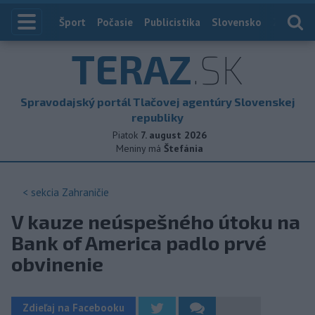
Index
Šport
Počasie
Publicistika
Slovensko
Zahranič
TERAZ
.SK
Spravodajský portál Tlačovej agentúry Slovenskej
republiky
Piatok
7. august 2026
Meniny má
Štefánia
< sekcia
Zahraničie
V kauze neúspešného útoku na
Bank of America padlo prvé
obvinenie
Zdieľaj na Facebooku