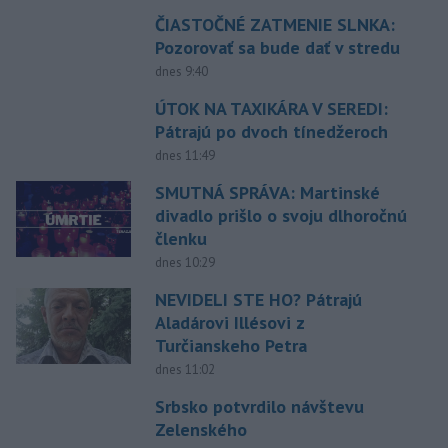
ČIASTOČNÉ ZATMENIE SLNKA:
Pozorovať sa bude dať v stredu
dnes 9:40
ÚTOK NA TAXIKÁRA V SEREDI:
Pátrajú po dvoch tínedžeroch
dnes 11:49
SMUTNÁ SPRÁVA: Martinské
divadlo prišlo o svoju dlhoročnú
členku
dnes 10:29
NEVIDELI STE HO? Pátrajú
Aladárovi Illésovi z
Turčianskeho Petra
dnes 11:02
Srbsko potvrdilo návštevu
Zelenského