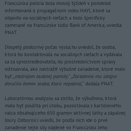
Francúzska polícia bola minulý týždeň v pondelok
informovaná o propagačnom videu HAYI, ktoré sa
objavilo na sociálnych sieťach a bolo špecificky
zamerané na francúzske sídlo Bank of America, uviedla
PNAT.
Dospelý podozrivý počas výsluchu uviedol, že osoba,
ktorá ho kontaktovala na sociálnych sieťach a vydávala
sa za sprostredkovateľa, ho prostredníctvom správy
inštruovala, ako nastražiť výbušné zariadenie, ktoré malo
byť
„nástrojom osobnej pomsty.“ „Zariadenie mu údajne
doručila domov osoba, ktorú nepoznal,“
dodala PNAT.
Laboratórnou analýzou sa zistilo, že výbušnina, ktorá
mala byť použitá pri útoku, pozostávala z kartónového
valca obsahujúceho 650 gramov aktívnej látky a zápalnej
šnúry. Odborníci uviedli, že podľa nich ide o prvé
zariadenie tejto sily nájdené vo Francúzsku. Jeho