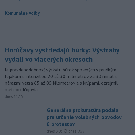
Komunálne voľby
Horúčavy vystriedajú búrky: Výstrahy
vydali vo viacerých okresoch
Je pravdepodobnosť výskytu búrok spojených s prudkým
lejakom s intenzitou 20 až 30 milimetrov za 30 minút s
nárazmi vetra 65 až 85 kilometrov a s krúpami, ozrejmili
meteorológovia.
dnes 11:55
Generálna prokuratúra podala
pre určenie volebných obvodov
8 protestov
aktualizované
dnes 9:03
,
dnes 9:55