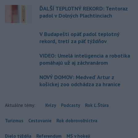
ĎALŠÍ TEPLOTNÝ REKORD: Tentoraz
padol v Dolných Plachtinciach
V Budapešti opäť padol teplotný
rekord, tretí za päť týždňov
VIDEO: Umelá inteligencia a robotika
pomáhajú už aj záchranárom
NOVÝ DOMOV: Medveď Artur z
košickej zoo odchádza za hranice
Aktuálne témy:
Kvízy
Podcasty
Rok Ľ.Štúra
Turizmus
Cestovanie
Rok dobrovoľníctva
Dielo týždňa
Referendum
MS v hokeji