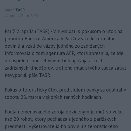
Autor
TASR
2. apríla 2026 6:25
Paríž 2. apríla (TASR) - V súvislosti s pokusom o útok na
pobočku Bank of America v Paríži v stredu formálne
obvinili a vzali do väzby jedného zo zadržaných.
Informovala o tom agentúra AFP, ktorá spresnila, že ide
o dospelú osobu. Obvinení boli aj dvaja z troch
zadržaných tínedžerov, tretieho mladistvého sudca zatiaľ
nevypočul, píše TASR.
Pokus o teroristický útok pred sídlom banky sa odohral v
sobotu 28. marca v skorých ranných hodinách.
Podľa nemenovaného zdroja obvineným je muž vo veku
nad 20 rokov, ktorý pochádza z jedného z parížskych
predmestí. Vyšetrovatelia ho obvinili z teroristického