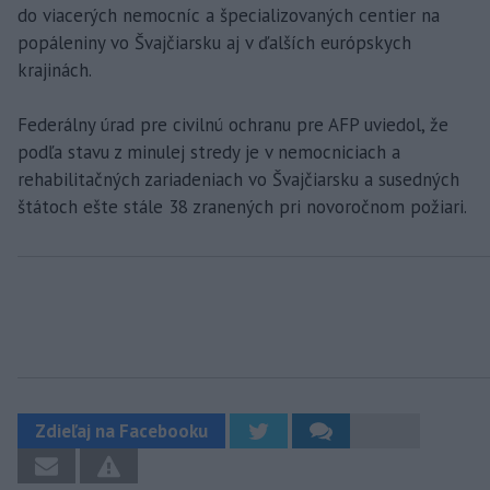
do viacerých nemocníc a špecializovaných centier na
popáleniny vo Švajčiarsku aj v ďalších európskych
krajinách.
Federálny úrad pre civilnú ochranu pre AFP uviedol, že
podľa stavu z minulej stredy je v nemocniciach a
rehabilitačných zariadeniach vo Švajčiarsku a susedných
štátoch ešte stále 38 zranených pri novoročnom požiari.
Zdieľaj na Facebooku