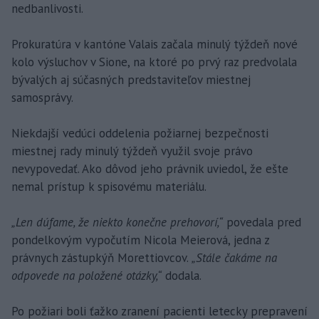
nedbanlivosti.
Prokuratúra v kantóne Valais začala minulý týždeň nové
kolo výsluchov v Sione, na ktoré po prvý raz predvolala
bývalých aj súčasných predstaviteľov miestnej
samosprávy.
Niekdajší vedúci oddelenia požiarnej bezpečnosti
miestnej rady minulý týždeň využil svoje právo
nevypovedať. Ako dôvod jeho právnik uviedol, že ešte
nemal prístup k spisovému materiálu.
„Len dúfame, že niekto konečne prehovorí,“
povedala pred
pondelkovým vypočutím Nicola Meierová, jedna z
právnych zástupkýň Morettiovcov.
„Stále čakáme na
odpovede na položené otázky,“
dodala.
Po požiari boli ťažko zranení pacienti letecky prepravení