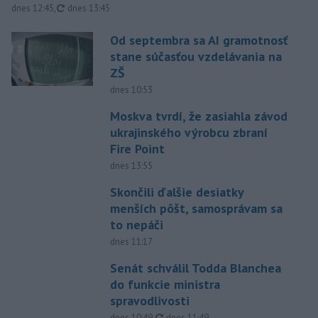
aktualizované
dnes 12:45
,
dnes 13:45
Od septembra sa AI gramotnosť
stane súčasťou vzdelávania na
ZŠ
dnes 10:53
Moskva tvrdí, že zasiahla závod
ukrajinského výrobcu zbraní
Fire Point
dnes 13:55
Skončili ďalšie desiatky
menších pôšt, samosprávam sa
to nepáči
dnes 11:17
Senát schválil Todda Blanchea
do funkcie ministra
spravodlivosti
aktualizované
dnes 10:49
,
dnes 11:49