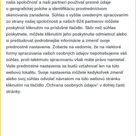
naša spoločnosť a naši partneri používať presné údaje
Slovenská miešaná štafeta
o geografickej polohe a identifikáciu prostredníctvom
siedma, zlato pre Nemcov
skenovania zariadenia. Súhlas s vyššie uvedeným spracúvaním
dnes 12:19
zo strany našej spoločnosti a našich 824 partnerov môžete
poskytnúť kliknutím na príslušné tlačidlo. Skôr než súhlas
Práve teraz
poskytnete, môžete kliknutím jeho poskytnutie odmietnuť alebo
si preštudovať podrobnejšie informácie a zmeniť svoje
-
Nad vojenskou základňou na západe Nemecka vo štvrtok
14:19
prednostné nastavenia.
Zoberte na vedomie, že na niektoré
neskoro večer
spozorovali dva drony, oznámil v sobotu hovorca
formy spracúvania vašich osobných údajov nepotrebujeme váš
nemeckých ozbrojených zložiek. K tomuto incidentu došlo po tom, čo
súhlas, proti takémuto spracovaniu však máte právo namietať.
v noci na stredu objavili dron vybavený výbušninou na letisku
Vaše prednostné nastavenia sa budú vzťahovať len na túto
Lipsko/Halle.
webovú lokalitu. Svoje nastavenia môžete kedykoľvek zmeniť
alebo svoj súhlas odvolať návratom na túto webovú stránku
Viac
kliknutím na tlačidlo „Ochrana osobných údajov“ v dolnej časti
Videá a prenosy TASR TV
stránky.
Deväť Slovákov zabojuje na ME v Paríži
o čo najlepšie výsledky
Viac