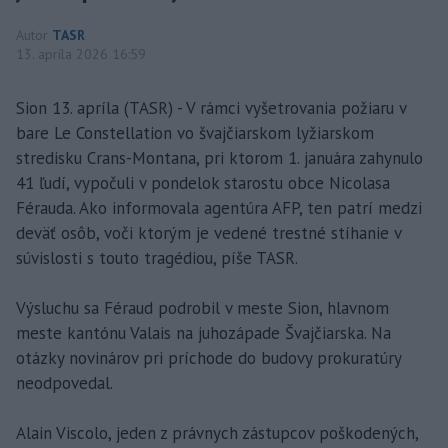
Autor
TASR
13. apríla 2026 16:59
Sion 13. apríla (TASR) - V rámci vyšetrovania požiaru v
bare Le Constellation vo švajčiarskom lyžiarskom
stredisku Crans-Montana, pri ktorom 1. januára zahynulo
41 ľudí, vypočuli v pondelok starostu obce Nicolasa
Férauda. Ako informovala agentúra AFP, ten patrí medzi
deväť osôb, voči ktorým je vedené trestné stíhanie v
súvislosti s touto tragédiou, píše TASR.
Výsluchu sa Féraud podrobil v meste Sion, hlavnom
meste kantónu Valais na juhozápade Švajčiarska. Na
otázky novinárov pri príchode do budovy prokuratúry
neodpovedal.
Alain Viscolo, jeden z právnych zástupcov poškodených,