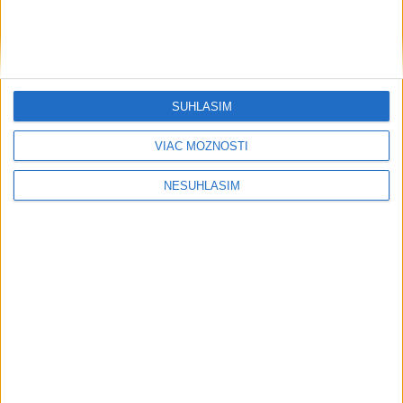
....
....
SÚHLASÍM
VIAC MOŽNOSTÍ
NESÚHLASÍM
....