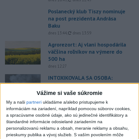
Poslanecký klub Tiszy nominuje
na post prezidenta Andrása
Baku
aktualizované
dnes 13:44
,
dnes 13:59
Agrorezort: Aj vlani hospodárila
väčšina roľníkov na výmere do
500 ha
dnes 12:27
INTOXIKOVALA SA OSOBA:
Požiar v Braväcove zasiahol 10
stavieb
Vážime si vaše súkromie
aktualizované
dnes 10:13
,
dnes 12:19
My a naši
partneri
ukladáme a/alebo pristupujeme k
informáciám na zariadení, napríklad pomocou súborov cookies,
Na západe sú miestami vydané
a spracúvame osobné údaje, ako sú jedinečné identifikátory a
výstrahy prvého stupňa pred
štandardné informácie odosielané zariadením na
horúčavami
personalizovanú reklamu a obsah, meranie reklamy a obsahu,
dnes 11:21
prieskumy publika a vývoj služieb.
S vaším povolením môže