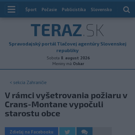
Index
Šport
Počasie
Publicistika
Slovensko
Zahranič
TERAZ
.SK
Spravodajský portál Tlačovej agentúry Slovenskej
republiky
Sobota
8. august 2026
Meniny má
Oskar
< sekcia
Zahraničie
V rámci vyšetrovania požiaru v
Crans-Montane vypočuli
starostu obce
Zdieľaj na Facebooku