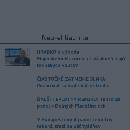
Neprehliadnite
HRABKO o výhode
Majerského:Mazurek a Laššáková majú
rovnakých voličov
ČIASTOČNÉ ZATMENIE SLNKA:
Pozorovať sa bude dať v stredu
ĎALŠÍ TEPLOTNÝ REKORD: Tentoraz
padol v Dolných Plachtinciach
V Budapešti opäť padol teplotný
rekord, tretí za päť týždňov