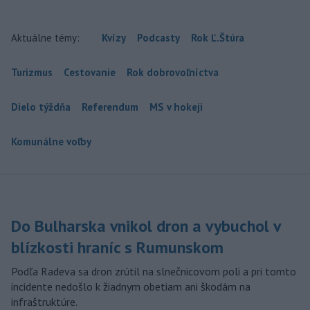
Aktuálne témy:
Kvízy
Podcasty
Rok Ľ.Štúra
Turizmus
Cestovanie
Rok dobrovoľníctva
Dielo týždňa
Referendum
MS v hokeji
Komunálne voľby
Do Bulharska vnikol dron a vybuchol v
blízkosti hraníc s Rumunskom
Podľa Radeva sa dron zrútil na slnečnicovom poli a pri tomto
incidente nedošlo k žiadnym obetiam ani škodám na
infraštruktúre.