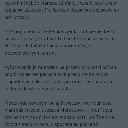
vyjadril nádej, že starosta už ďalej
„nebude pred týmto
prípadom zatvárať oči a konečne dostaneme odpovede na
naše otázky“
.
AFP pripomenula, že Féraud vyvolal pobúrenie, keď 6.
januára priznal, že v bare Le Constellation sa od roku
2019 neuskutočnila žiadna z každoročných
bezpečnostných kontrol.
Vyšetrovanie je zamerané na presné okolnosti požiaru,
dodržiavanie bezpečnostných predpisov zo strany
majiteľov podniku, ako aj na prípadnú trestnoprávnu
zodpovednosť miestnych úradov.
Medzi vyšetrovanými sú aj francúzski majitelia baru –
manželia Jacques a Jessica Morettiovci –, ktorí čelia
obvineniam z usmrtenia z nedbanlivosti, ublíženia na
zdraví z nedbanlivosti a spôsobenia požiaru z