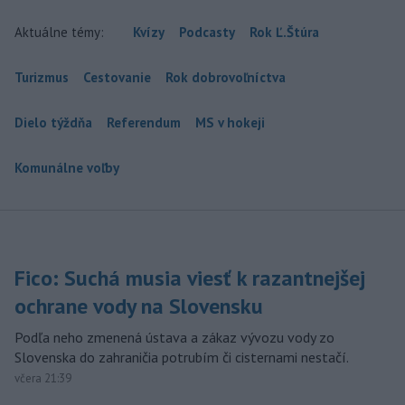
Aktuálne témy:
Kvízy
Podcasty
Rok Ľ.Štúra
Turizmus
Cestovanie
Rok dobrovoľníctva
Dielo týždňa
Referendum
MS v hokeji
Komunálne voľby
Fico: Suchá musia viesť k razantnejšej
ochrane vody na Slovensku
Podľa neho zmenená ústava a zákaz vývozu vody zo
Slovenska do zahraničia potrubím či cisternami nestačí.
včera 21:39