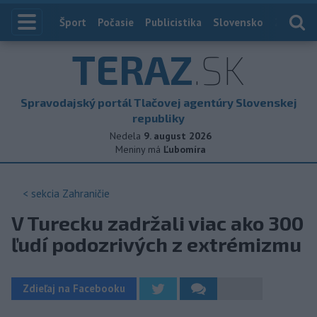
Index
Šport
Počasie
Publicistika
Slovensko
Zahranič
TERAZ
.SK
Spravodajský portál Tlačovej agentúry Slovenskej
republiky
Nedela
9. august 2026
Meniny má
Ľubomíra
< sekcia
Zahraničie
V Turecku zadržali viac ako 300
ľudí podozrivých z extrémizmu
Zdieľaj na Facebooku