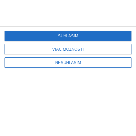
SÚHLASÍM
VIAC MOŽNOSTÍ
NESÚHLASÍM
....