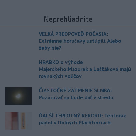
Neprehliadnite
VEĽKÁ PREDPOVEĎ POČASIA:
Extrémne horúčavy ustúpili. Alebo
žeby nie?
HRABKO o výhode
Majerského:Mazurek a Laššáková majú
rovnakých voličov
ČIASTOČNÉ ZATMENIE SLNKA:
Pozorovať sa bude dať v stredu
ĎALŠÍ TEPLOTNÝ REKORD: Tentoraz
padol v Dolných Plachtinciach