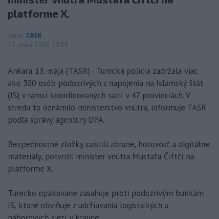
platforme X.
Autor
TASR
13. mája 2026 13:38
Ankara 13. mája (TASR) - Turecká polícia zadržala viac
ako 300 osôb podozrivých z napojenia na Islamský štát
(IS) v rámci koordinovaných razií v 47 provinciách. V
stredu to oznámilo ministerstvo vnútra, informuje TASR
podľa správy agentúry DPA.
Bezpečnostné zložky zaistili zbrane, hotovosť a digitálne
materiály, potvrdil minister vnútra Mustafa Čiftči na
platforme X.
Turecko opakovane zasahuje proti podozrivým bunkám
IS, ktoré obviňuje z udržiavania logistických a
náborových sietí v krajine.