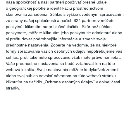
naša spoločnosť a naši partneri používať presné údaje
o geografickej polohe a identifikáciu prostredníctvom
Najnovšie správy na Teraz.sk
skenovania zariadenia. Súhlas s vyššie uvedeným spracúvaním
zo strany našej spoločnosti a našich 824 partnerov môžete
Vyhlásenia
poskytnúť kliknutím na príslušné tlačidlo. Skôr než súhlas
poskytnete, môžete kliknutím jeho poskytnutie odmietnuť alebo
Priame prenosy z Národnej rady SR
si preštudovať podrobnejšie informácie a zmeniť svoje
prednostné nastavenia.
Zoberte na vedomie, že na niektoré
formy spracúvania vašich osobných údajov nepotrebujeme váš
súhlas, proti takémuto spracovaniu však máte právo namietať.
Politika na sociálnych sieťach
Vaše prednostné nastavenia sa budú vzťahovať len na túto
webovú lokalitu. Svoje nastavenia môžete kedykoľvek zmeniť
alebo svoj súhlas odvolať návratom na túto webovú stránku
kliknutím na tlačidlo „Ochrana osobných údajov“ v dolnej časti
Zobraziť viac
Info
stránky.
Najnovšie videá
Najsledovanejšie videá
R. FICO: ČO SA NEZMESTILO NA
TLAČOVKU LXV.
včera 18:24
|
Smer - SSD
|
13300
zobrazení