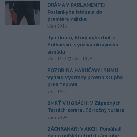
DRÁMA V PARLAMENTE:
Poslankyňa hádzala do
premiéra vajíčka
včera 20:16
Typ dronu, ktorý vybuchol v
Bulharsku, využíva ukrajinská
armáda
aktualizované
včera 18:43
,
včera 19:29
POZOR NA HARÚČAVY: SHMÚ
vydalo výstrahy prvého stupňa
pred teplom
včera 19:28
SMRŤ V HORÁCH: V Západných
Tatrách zomrel 76-ročný turista
včera 20:04
ZÁCHRANÁRI V AKCII: Pomáhali
dvom poľským turistkám, obe