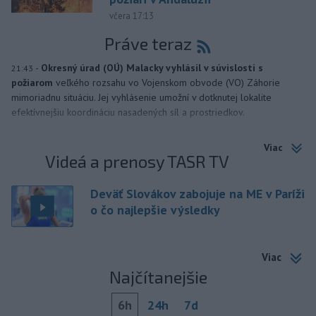
včera 17:13
Práve teraz
-
Okresný úrad (OÚ) Malacky vyhlásil v súvislosti s
21:43
požiarom
veľkého rozsahu vo Vojenskom obvode (VO) Záhorie
mimoriadnu situáciu. Jej vyhlásenie umožní v dotknutej lokalite
efektívnejšiu koordináciu nasadených síl a prostriedkov.
Viac
Videá a prenosy TASR TV
Deväť Slovákov zabojuje na ME v Paríži
o čo najlepšie výsledky
Viac
Najčítanejšie
6h
24h
7d