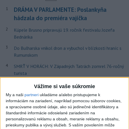
DRÁMA V PARLAMENTE: Poslankyňa
1
hádzala do premiéra vajíčka
2
Kúpele Brusno pripravujú 19. ročník festivalu Jozefa
Bednárika
3
Do Bulharska vnikol dron a vybuchol v blízkosti hraníc s
Rumunskom
4
SMRŤ V HORÁCH: V Západných Tatrách zomrel 76-ročný
turista
5
Očovská folklórna hruda tradične privítala domáce
Vážime si vaše súkromie
folklórne kolektívy
My a naši
partneri
ukladáme a/alebo pristupujeme k
informáciám na zariadení, napríklad pomocou súborov cookies,
6
V blízkosti Vojenského technického a skúšobného ústavu
a spracúvame osobné údaje, ako sú jedinečné identifikátory a
Záhorie HORÍ
štandardné informácie odosielané zariadením na
personalizovanú reklamu a obsah, meranie reklamy a obsahu,
7
Fico: Suchá musia viesť k razantnejšej ochrane vody na
prieskumy publika a vývoj služieb.
S vaším povolením môže
Slovensku