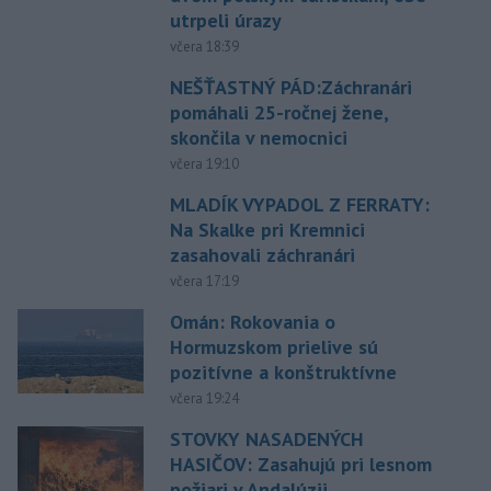
utrpeli úrazy
včera 18:39
NEŠŤASTNÝ PÁD:Záchranári
pomáhali 25-ročnej žene,
skončila v nemocnici
včera 19:10
MLADÍK VYPADOL Z FERRATY:
Na Skalke pri Kremnici
zasahovali záchranári
včera 17:19
Omán: Rokovania o
Hormuzskom prielive sú
pozitívne a konštruktívne
včera 19:24
STOVKY NASADENÝCH
HASIČOV: Zasahujú pri lesnom
požiari v Andalúzii