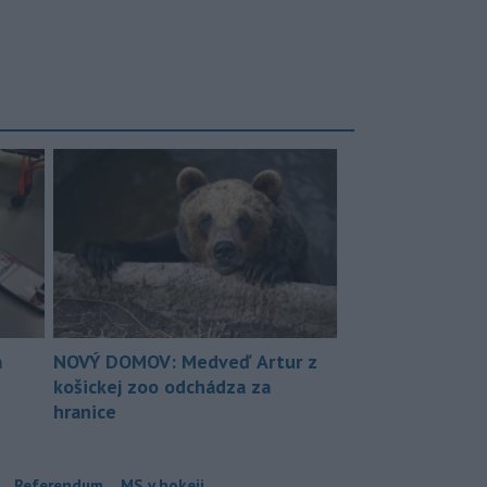
a
NOVÝ DOMOV: Medveď Artur z
košickej zoo odchádza za
hranice
Referendum
MS v hokeji