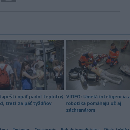
dapešti opäť padol teplotný
VIDEO: Umelá inteligencia 
d, tretí za päť týždňov
robotika pomáhajú už aj
záchranárom
túra
Turizmus
Cestovanie
Rok dobrovoľníctva
Dielo týždňa