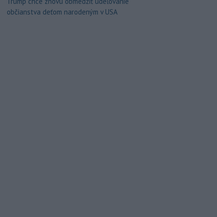
Trump chce znovu obmedziť udeľovanie
občianstva deťom narodeným v USA