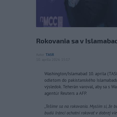
Rokovania sa v Islamaba
Autor
TASR
10. apríla 2026 15:17
Washington/Islamabad 10. apríla (TASR
odletom do pakistanského Islamabadu n
výsledok. Teherán varoval, aby sa s W
agentúr Reuters a AFP.
„Tešíme sa na rokovania. Myslím si, že b
budú Iránci ochotní rokovať v dobrej vie