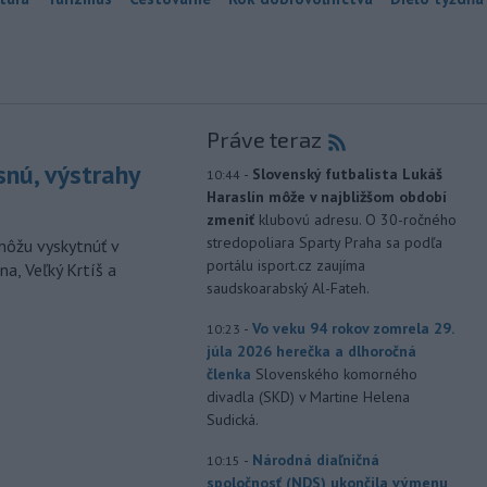
Práve teraz
snú, výstrahy
-
Slovenský futbalista Lukáš
10:44
Haraslín môže v najbližšom období
zmeniť
klubovú adresu. O 30-ročného
stredopoliara Sparty Praha sa podľa
môžu vyskytnúť v
portálu isport.cz zaujíma
a, Veľký Krtíš a
saudskoarabský Al-Fateh.
-
Vo veku 94 rokov zomrela 29.
10:23
júla 2026 herečka a dlhoročná
členka
Slovenského komorného
divadla (SKD) v Martine Helena
Sudická.
-
Národná diaľničná
10:15
spoločnosť (NDS) ukončila výmenu