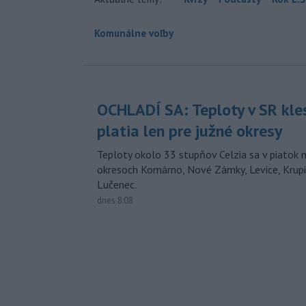
Komunálne voľby
OCHLADÍ SA: Teploty v SR kle
platia len pre južné okresy
Teploty okolo 33 stupňov Celzia sa v piatok 
okresoch Komárno, Nové Zámky, Levice, Krupin
Lučenec.
dnes 8:08