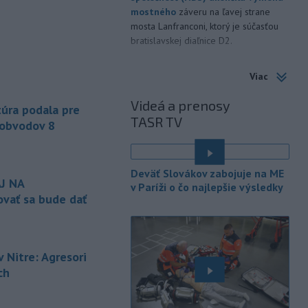
mostného
záveru na ľavej strane
mosta Lanfranconi, ktorý je súčasťou
bratislavskej diaľnice D2.
-
Počet potvrdených prípadov
10:02
Viac
nákazy vírusovým ochorením
ebola
v Konžskej demokratickej republike
Videá a prenosy
úra podala pre
(KDR) presiahol hranicu 4000.
TASR TV
 obvodov 8
-
V stredu sa bude dať
09:24
pozorovať čiastočné zatmenie
Slnka i
maximum roja Perzeidy
Deväť Slovákov zabojuje na ME
J NA
v Paríži o čo najlepšie výsledky
-
Generálna prokuratúra SR
09:01
vať sa bude dať
podala v súvislosti s určením
volebných
obvodov celkovo osem
protestov prokurátora, a to proti
piatim uzneseniam mestských
 Nitre: Agresori
zastupiteľstiev a trom uzneseniam
ch
zastupiteľstiev samosprávnych krajov.
-
Predseda Národnej rady SR
08:41