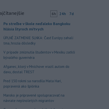
ajčítanejšie
6h
24h
7d
Po streľbe v škole neďaleko Bangkoku
hlásia štyroch mŕtvych
ÚPLNÉ ZATMENIE SLNKA: Časť Európy zahalí
tma, hrozia dôsledky
V prípade zmiznutia študentov v Mexiku zatkli
bývalého guvernéra
Afganec, ktorý v Mníchove vrazil autom do
davu, dostal TREST
Pred 150 rokmi sa narodila Mata Hari,
popravená ako špiónka
Maroko je pripravené spolupracovať na
návrate neplnoletých migrantov