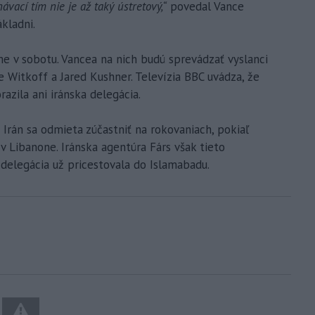
ávací tím nie je až taký ústretový,“
povedal Vance
kladni.
e v sobotu. Vancea na nich budú sprevádzať vyslanci
Witkoff a Jared Kushner. Televízia BBC uvádza, že
azila ani iránska delegácia.
 Irán sa odmieta zúčastniť na rokovaniach, pokiaľ
v Libanone. Iránska agentúra Fárs však tieto
 delegácia už pricestovala do Islamabadu.