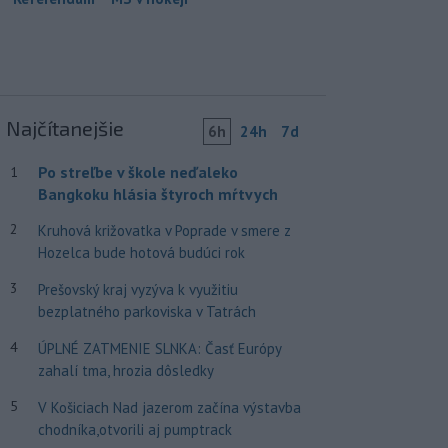
Najčítanejšie
6h
24h
7d
Po streľbe v škole neďaleko
1
Bangkoku hlásia štyroch mŕtvych
2
Kruhová križovatka v Poprade v smere z
Hozelca bude hotová budúci rok
3
Prešovský kraj vyzýva k využitiu
bezplatného parkoviska v Tatrách
4
ÚPLNÉ ZATMENIE SLNKA: Časť Európy
zahalí tma, hrozia dôsledky
5
V Košiciach Nad jazerom začína výstavba
chodníka,otvorili aj pumptrack