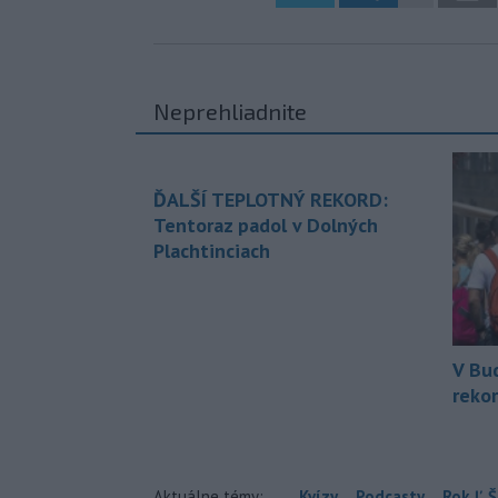
Neprehliadnite
ĎALŠÍ TEPLOTNÝ REKORD:
Tentoraz padol v Dolných
Plachtinciach
V Bu
rekor
Aktuálne témy:
Kvízy
Podcasty
Rok Ľ.Š