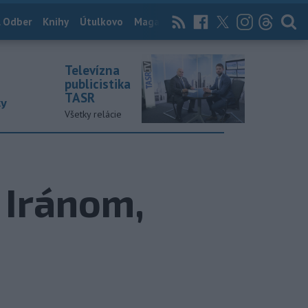
 Odber
Knihy
Útulkovo
Magazín
News Now
Archív
TASR
Televízna
publicistika
TASR
ky
Všetky relácie
 Iránom,