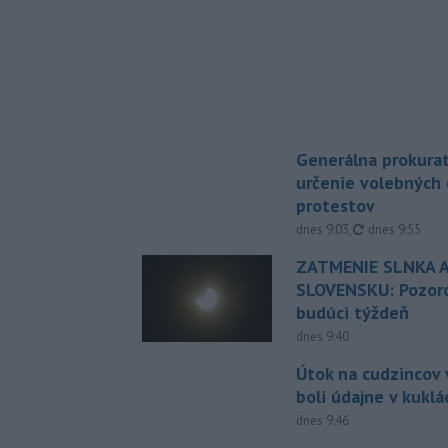
Generálna prokurat
určenie volebných
protestov
aktualizované
dnes 9:03
,
dnes 9:55
ZATMENIE SLNKA A
SLOVENSKU: Pozoro
budúci týždeň
dnes 9:40
Útok na cudzincov v
boli údajne v kuklá
dnes 9:46