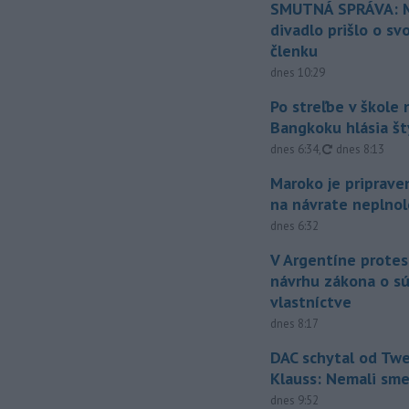
SMUTNÁ SPRÁVA: M
divadlo prišlo o sv
členku
dnes 10:29
Po streľbe v škole
Bangkoku hlásia š
aktualizované
dnes 6:34
,
dnes 8:13
Maroko je priprave
na návrate neplno
dnes 6:32
V Argentíne protes
návrhu zákona o 
vlastníctve
dnes 8:17
DAC schytal od Twe
Klauss: Nemali sm
dnes 9:52