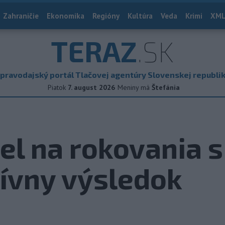
Zahraničie
Ekonomika
Regióny
Kultúra
Veda
Krimi
XML
TERAZ
.SK
pravodajský portál Tlačovej agentúry Slovenskej republi
Piatok
7. august 2026
Meniny má
Štefánia
el na rokovania s
tívny výsledok