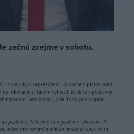
7
de začnú zrejme v sobotu.
) - Americký viceprezident J. D. Vance v piatok pred
a rokovania s Iránom vyhlásil, že dúfa v pozitívny
ashingtonom „nezahrával“, píše TASR podľa správ
udú pozitívne. Pokúsime sa o pozitívne rokovania. Ak
re, určite sme ochotní podať im otvorenú ruku. Ak sa