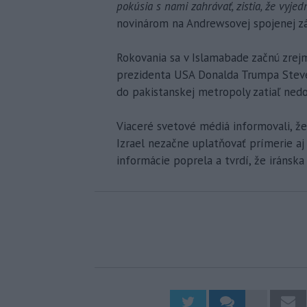
pokúsia s nami zahrávať, zistia, že vyjedn
novinárom na Andrewsovej spojenej zá
Rokovania sa v Islamabade začnú zrejm
prezidenta USA Donalda Trumpa Steve 
do pakistanskej metropoly zatiaľ nedor
Viaceré svetové médiá informovali, že
Izrael nezačne uplatňovať prímerie aj 
informácie poprela a tvrdí, že iránska