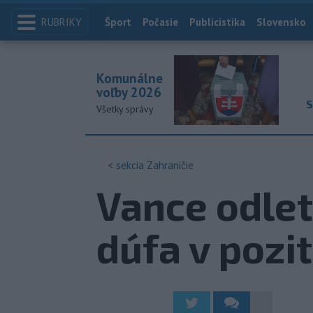
RUBRIKY
Index
Šport
Počasie
Publicistika
Slovensko
Komunálne
voľby 2026
S
Všetky správy
< sekcia
Zahraničie
Vance odlet
dúfa v pozi