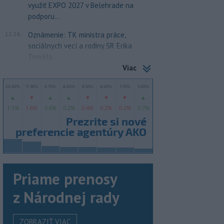
využiť EXPO 2027 v Belehrade na
podporu...
12:26
Oznámenie: TK ministra práce,
sociálnych vecí a rodiny SR Erika
Tomáša
Viac
Priame prenosy
z Národnej rady
ZOBRAZIŤ VIAC