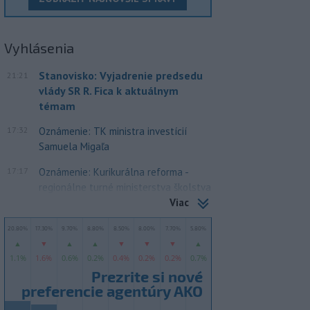
Vyhlásenia
Stanovisko: Vyjadrenie predsedu
21:21
vlády SR R. Fica k aktuálnym
témam
17:32
Oznámenie: TK ministra investícií
Samuela Migaľa
17:17
Oznámenie: Kurikurálna reforma -
regionálne turné ministerstva školstva
Viac