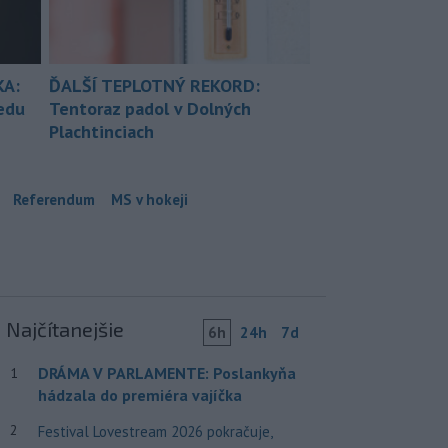
KA:
ĎALŠÍ TEPLOTNÝ REKORD:
redu
Tentoraz padol v Dolných
Plachtinciach
Referendum
MS v hokeji
Najčítanejšie
6h
24h
7d
DRÁMA V PARLAMENTE: Poslankyňa
1
hádzala do premiéra vajíčka
2
Festival Lovestream 2026 pokračuje,