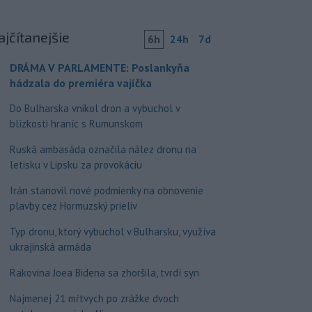
ajčítanejšie
6h
24h
7d
DRÁMA V PARLAMENTE: Poslankyňa
hádzala do premiéra vajíčka
Do Bulharska vnikol dron a vybuchol v
blízkosti hraníc s Rumunskom
Ruská ambasáda označila nález dronu na
letisku v Lipsku za provokáciu
Irán stanovil nové podmienky na obnovenie
plavby cez Hormuzský prieliv
Typ dronu, ktorý vybuchol v Bulharsku, využíva
ukrajinská armáda
Rakovina Joea Bidena sa zhoršila, tvrdí syn
Najmenej 21 mŕtvych po zrážke dvoch