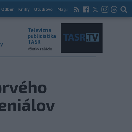
 Odber
Knihy
Útulkovo
Magazín
News Now
Archív
TASR
Televízna
publicistika
TASR
ky
Všetky relácie
prvého
eniálov