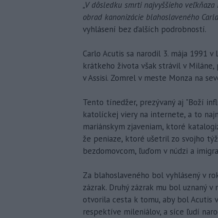
„V dôsledku smrti najvyššieho veľkňaza 
obrad kanonizácie blahoslaveného Carla A
vyhlásení bez ďalších podrobností.
Carlo Acutis sa narodil 3. mája 1991 
krátkeho života však strávil v Miláne,
v Assisi. Zomrel v meste Monza na sev
Tento tínedžer, prezývaný aj "Boží infl
katolíckej viery na internete, a to n
mariánskym zjaveniam, ktoré katalogi
že peniaze, ktoré ušetril zo svojho 
bezdomovcom, ľuďom v núdzi a imigr
Za blahoslaveného bol vyhlásený v rok
zázrak. Druhý zázrak mu bol uznaný v
otvorila cesta k tomu, aby bol Acutis 
respektíve mileniálov, a síce ľudí na