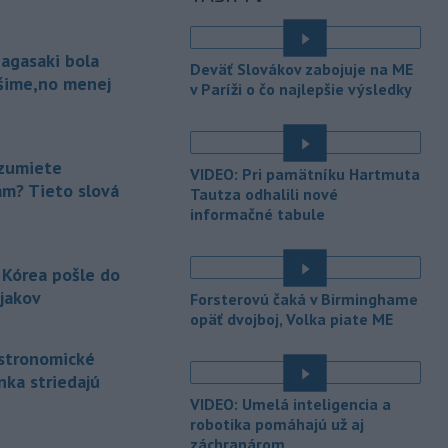
agentov dostanú na verejnosť, bude
závisieť od ICE.
agasaki bola
-
Najmenej 21 ľudí zahynulo
07:29
Deväť Slovákov zabojuje na ME
po zrážke dvoch
autobusov na juhu
ošime,no menej
v Paríži o čo najlepšie výsledky
Nigeru. TASR o tom píše podľa správy
agentúry AFP.
-
Rakovina bývalého
07:18
zumiete
VIDEO: Pri pamätníku Hartmuta
amerického prezidenta Joea Bidena
am? Tieto slová
Tautza odhalili nové
sa rozšírila do
ďalších častí jeho tela,
informačné tabule
uviedol ex-prezidentov syn Hunter
Biden v nedávnom rozhovore pre
britskú stanicu BBC.
 Kórea pošle do
jakov
Forsterovú čaká v Birminghame
-
Irán stanovil nové
07:13
opäť dvojboj, Volka piate ME
podmienky na obnovenie plavby cez
Hormuzský prieliv
vrátane
astronomické
požiadavky, aby Spojené štáty už nikdy
nka striedajú
neohrozovali Islamskú republiku.
VIDEO: Umelá inteligencia a
-
Turecký minister
robotika pomáhajú už aj
07:03
zahraničných vecí Hakan Fidan v
záchranárom