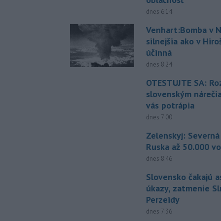
dnes 6:14
Venhart:Bomba v N
silnejšia ako v Hir
účinná
dnes 8:24
OTESTUJTE SA: Ro
slovenským náreči
vás potrápia
dnes 7:00
Zelenskyj: Severná
Ruska až 50.000 vo
dnes 8:46
Slovensko čakajú 
úkazy, zatmenie Sl
Perzeidy
dnes 7:36