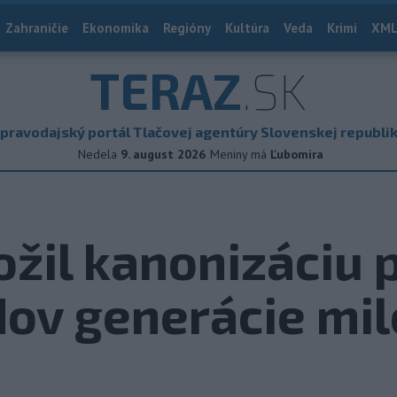
Zahraničie
Ekonomika
Regióny
Kultúra
Veda
Krimi
XML
TERAZ
.SK
pravodajský portál Tlačovej agentúry Slovenskej republi
Nedela
9. august 2026
Meniny má
Ľubomíra
ožil kanonizáciu 
dov generácie mil