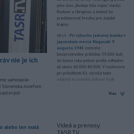
jeho slov „študuje túto vojnu“ medzi
Ruskom a Ukrajinou a mohol by
predstavovať hrozbu pre ázijské
krajiny.
-
Pri výbuchu jadrovej bomby v
08:19
japonskom meste Nagasaki 9.
augusta 1945
zomrelo
bezprostredne približne 39.000 ľudí,
áv nie je ich
do konca roka potom podľa odhadov
až okolo 60.000-80.000. V rozhovore
pri príležitosti 81. výročia tejto
udalosti to uviedol jadrový fyzik
orme samospráv
Venhart.
cí Slovenska Jozefom
dcastových
Viac
-
Americký Imigračný a colný
07:52
úrad (ICE) do konca augusta
dokončí
zavádzanie kamier pre
svojich príslušníkov teréne, uviedol v
sobotu úradujúci riaditeľ ICE David
Videá a prenosy
o alebo len malá
Venturella. To, či sa zábery z operácií
TASR TV