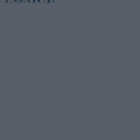
autobusov na juhu Nigeru