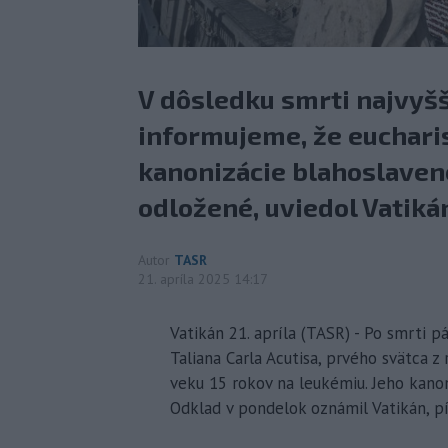
V dôsledku smrti najvyšš
informujeme, že eucharis
kanonizácie blahoslavenéh
odložené, uviedol Vatiká
Autor
TASR
21. apríla 2025 14:17
Vatikán 21. apríla (TASR) - Po smrti p
Taliana Carla Acutisa, prvého svätca z 
veku 15 rokov na leukémiu. Jeho kanon
Odklad v pondelok oznámil Vatikán, p