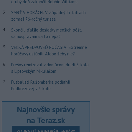
druhý deň zakončil Robbie Williams
3
SMRŤ V HORÁCH: V Západných Tatrách
zomrel 76-ročný turista
4
Skončili ďalšie desiatky menších pôšt,
samosprávam sa to nepáči
5
VEĽKÁ PREDPOVEĎ POČASIA: Extrémne
horúčavy ustúpili. Alebo žeby nie?
6
Prešov remizoval v domácom dueli 3. kola
s Liptovským Mikulášom
7
Futbalisti Ružomberka podľahli
Podbrezovej v 3. kole
Najnovšie správy
na Teraz.sk
ZOBRAZIŤ NAJNOVŠIE SPRÁVY