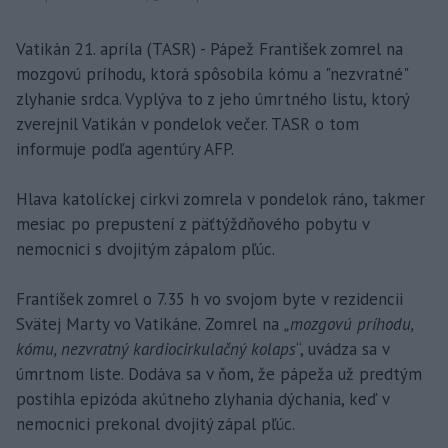
Vatikán 21. apríla (TASR) - Pápež František zomrel na
mozgovú príhodu, ktorá spôsobila kómu a "nezvratné"
zlyhanie srdca. Vyplýva to z jeho úmrtného listu, ktorý
zverejnil Vatikán v pondelok večer. TASR o tom
informuje podľa agentúry AFP.
Hlava katolíckej cirkvi zomrela v pondelok ráno, takmer
mesiac po prepustení z päťtýždňového pobytu v
nemocnici s dvojitým zápalom pľúc.
František zomrel o 7.35 h vo svojom byte v rezidencii
Svätej Marty vo Vatikáne. Zomrel na
„mozgovú príhodu,
kómu, nezvratný kardiocirkulačný kolaps
“, uvádza sa v
úmrtnom liste. Dodáva sa v ňom, že pápeža už predtým
postihla epizóda akútneho zlyhania dýchania, keď v
nemocnici prekonal dvojitý zápal pľúc.