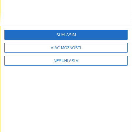
SÚHLASÍM
VIAC MOŽNOSTÍ
NESÚHLASÍM
....