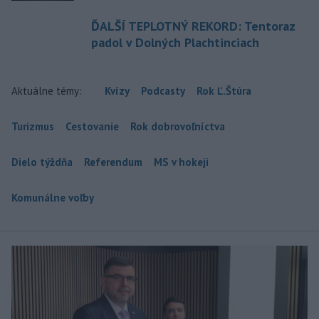
ĎALŠÍ TEPLOTNÝ REKORD: Tentoraz
padol v Dolných Plachtinciach
Aktuálne témy:
Kvízy
Podcasty
Rok Ľ.Štúra
Turizmus
Cestovanie
Rok dobrovoľníctva
Dielo týždňa
Referendum
MS v hokeji
Komunálne voľby