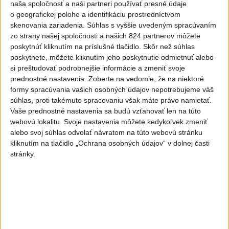
naša spoločnosť a naši partneri používať presné údaje
2
Festival Lovestream 2026 pokračuje, druhý deň zakončil
o geografickej polohe a identifikáciu prostredníctvom
Robbie Williams
skenovania zariadenia. Súhlas s vyššie uvedeným spracúvaním
zo strany našej spoločnosti a našich 824 partnerov môžete
3
Skončili ďalšie desiatky menších pôšt, samosprávam sa
poskytnúť kliknutím na príslušné tlačidlo. Skôr než súhlas
to nepáči
poskytnete, môžete kliknutím jeho poskytnutie odmietnuť alebo
si preštudovať podrobnejšie informácie a zmeniť svoje
4
SMRŤ V HORÁCH: V Západných Tatrách zomrel 76-ročný
prednostné nastavenia.
Zoberte na vedomie, že na niektoré
turista
formy spracúvania vašich osobných údajov nepotrebujeme váš
súhlas, proti takémuto spracovaniu však máte právo namietať.
5
VEĽKÁ PREDPOVEĎ POČASIA: Extrémne horúčavy
Vaše prednostné nastavenia sa budú vzťahovať len na túto
ustúpili. Alebo žeby nie?
webovú lokalitu. Svoje nastavenia môžete kedykoľvek zmeniť
alebo svoj súhlas odvolať návratom na túto webovú stránku
6
OTESTUJTE SA: Rozumiete slovenským nárečiam? Tieto
kliknutím na tlačidlo „Ochrana osobných údajov“ v dolnej časti
slová vás potrápia
stránky.
7
Najmenej 21 mŕtvych po zrážke dvoch autobusov na juhu
Nigeru
Najnovšie správy na Teraz.sk