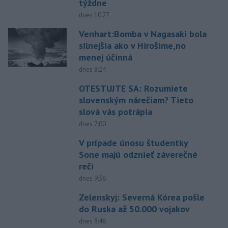
týždne
dnes 10:27
Venhart:Bomba v Nagasaki bola
silnejšia ako v Hirošime,no
menej účinná
dnes 8:24
OTESTUJTE SA: Rozumiete
slovenským nárečiam? Tieto
slová vás potrápia
dnes 7:00
V prípade únosu študentky
Sone majú odznieť záverečné
reči
dnes 9:36
Zelenskyj: Severná Kórea pošle
do Ruska až 50.000 vojakov
dnes 8:46