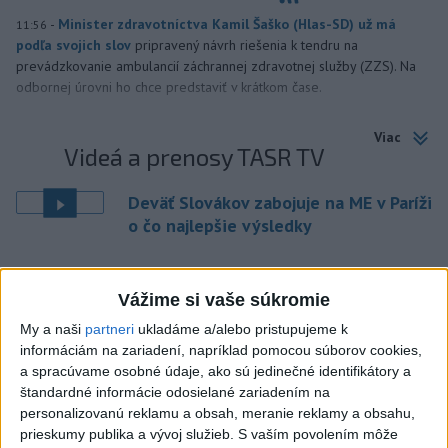
-
Minister zdravotníctva Kamil Šaško (Hlas-SD) už má
11:56
podľa svojich slov
pripravený návrh riešenia k tendru na
prevádzkovanie ambulancií záchrannej zdravotnej služby (ZZS). Na
odbornej úrovni ho chce predstaviť v krátkom čase.
Viac
Videá a prenosy TASR TV
Deväť Slovákov zabojuje na ME v Paríži
o čo najlepšie výsledky
Viac
Vážime si vaše súkromie
Najčítanejšie
My a naši
partneri
ukladáme a/alebo pristupujeme k
6h
24h
7d
informáciám na zariadení, napríklad pomocou súborov cookies,
a spracúvame osobné údaje, ako sú jedinečné identifikátory a
DRÁMA V PARLAMENTE: Poslankyňa
štandardné informácie odosielané zariadením na
1
personalizovanú reklamu a obsah, meranie reklamy a obsahu,
hádzala do premiéra vajíčka
prieskumy publika a vývoj služieb.
S vaším povolením môže