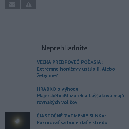
Neprehliadnite
VEĽKÁ PREDPOVEĎ POČASIA:
Extrémne horúčavy ustúpili. Alebo
žeby nie?
HRABKO o výhode
Majerského:Mazurek a Laššáková majú
rovnakých voličov
ČIASTOČNÉ ZATMENIE SLNKA:
Pozorovať sa bude dať v stredu