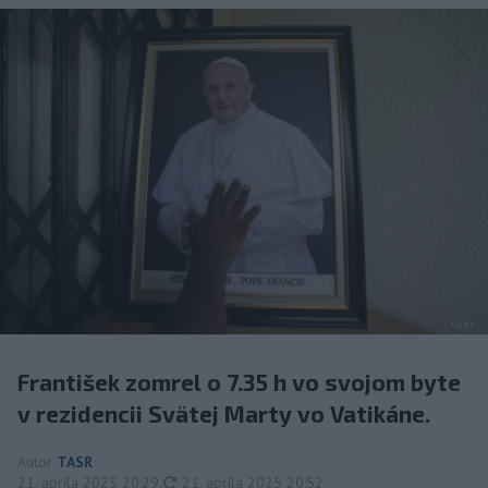
František zomrel o 7.35 h vo svojom byte
v rezidencii Svätej Marty vo Vatikáne.
Autor
TASR
aktualizované
21. apríla 2025 20:29
,
21. apríla 2025 20:52