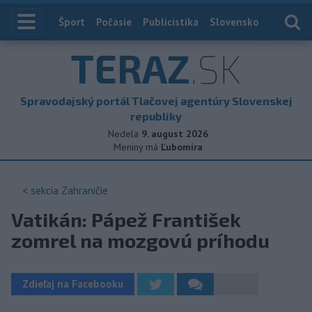
Index
Šport
Počasie
Publicistika
Slovensko
Zahranič
TERAZ
.SK
Spravodajský portál Tlačovej agentúry Slovenskej
republiky
Nedela
9. august 2026
Meniny má
Ľubomíra
< sekcia
Zahraničie
Vatikán: Pápež František
zomrel na mozgovú príhodu
Zdieľaj na Facebooku