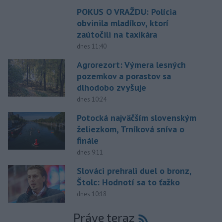
POKUS O VRAŽDU: Polícia
obvinila mladíkov, ktorí
zaútočili na taxikára
dnes 11:40
Agrorezort: Výmera lesných
pozemkov a porastov sa
dlhodobo zvyšuje
dnes 10:24
Potocká najväčším slovenským
želiezkom, Trníková sníva o
finále
dnes 9:11
Slováci prehrali duel o bronz,
Štolc: Hodnotí sa to ťažko
dnes 10:18
Práve teraz