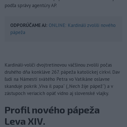
podľa správy agentúry AP.
ODPORÚČAME AJ:
ONLINE: Kardináli zvolili nového
pápeža
Kardináli-voliči dvojtretinovou väčšinou zvolili počas
druhého dňa konkláve 267. pápeža katolíckej cirkvi. Dav
ľudí na Námestí svätého Petra vo Vatikáne oslavne
skanduje pokrik „Viva il papa“ („Nech žije pápež“) a v
zástupoch veriacich opäť vidno aj slovenské vlajky.
Profil nového pápeža
Leva XIV.