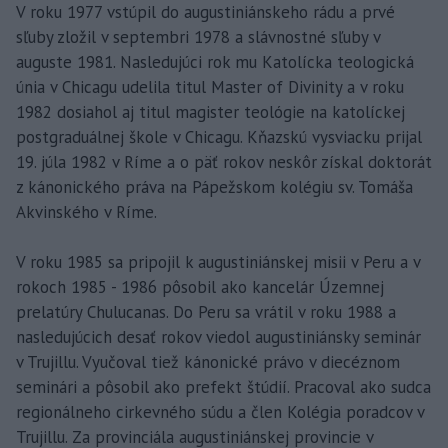
V roku 1977 vstúpil do augustiniánskeho rádu a prvé
sľuby zložil v septembri 1978 a slávnostné sľuby v
auguste 1981. Nasledujúci rok mu Katolícka teologická
únia v Chicagu udelila titul Master of Divinity a v roku
1982 dosiahol aj titul magister teológie na katolíckej
postgraduálnej škole v Chicagu. Kňazskú vysviacku prijal
19. júla 1982 v Ríme a o päť rokov neskôr získal doktorát
z kánonického práva na Pápežskom kolégiu sv. Tomáša
Akvinského v Ríme.
V roku 1985 sa pripojil k augustiniánskej misii v Peru a v
rokoch 1985 - 1986 pôsobil ako kancelár Územnej
prelatúry Chulucanas. Do Peru sa vrátil v roku 1988 a
nasledujúcich desať rokov viedol augustiniánsky seminár
v Trujillu. Vyučoval tiež kánonické právo v diecéznom
seminári a pôsobil ako prefekt štúdií. Pracoval ako sudca
regionálneho cirkevného súdu a člen Kolégia poradcov v
Trujillu. Za provinciála augustiniánskej provincie v