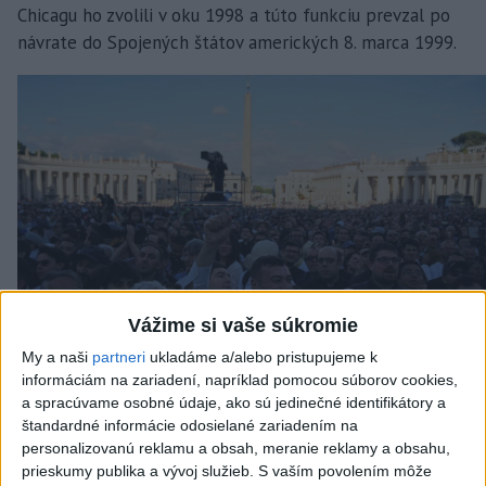
Chicagu ho zvolili v oku 1998 a túto funkciu prevzal po
návrate do Spojených štátov amerických 8. marca 1999.
Vážime si vaše súkromie
My a naši
partneri
ukladáme a/alebo pristupujeme k
informáciám na zariadení, napríklad pomocou súborov cookies,
a spracúvame osobné údaje, ako sú jedinečné identifikátory a
Na snímke ľudia zhromaždení na Svätopeterskom námestí
štandardné informácie odosielané zariadením na
reagujú po tom, ako stúpal biely dym z komína na Sixtínskej
personalizovanú reklamu a obsah, meranie reklamy a obsahu,
kaplnke po troch kolách hlasovania počas konkláve vo
prieskumy publika a vývoj služieb.
S vaším povolením môže