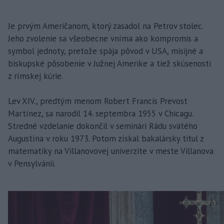
Je prvým Američanom, ktorý zasadol na Petrov stolec.
Jeho zvolenie sa všeobecne vníma ako kompromis a
symbol jednoty, pretože spája pôvod v USA, misijné a
biskupské pôsobenie v Južnej Amerike a tiež skúsenosti
z rímskej kúrie.
Lev XIV., predtým menom Robert Francis Prevost
Martínez, sa narodil 14. septembra 1955 v Chicagu.
Stredné vzdelanie dokončil v seminári Rádu svätého
Augustína v roku 1973. Potom získal bakalársky titul z
matematiky na Villanovovej univerzite v meste Villanova
v Pensylvánii.