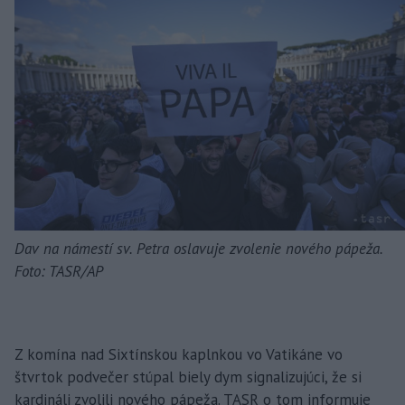
Dav na námestí sv. Petra oslavuje zvolenie nového pápeža.
Foto: TASR/AP
Z komína nad Sixtínskou kaplnkou vo Vatikáne vo
štvrtok podvečer stúpal biely dym signalizujúci, že si
kardináli zvolili nového pápeža. TASR o tom informuje