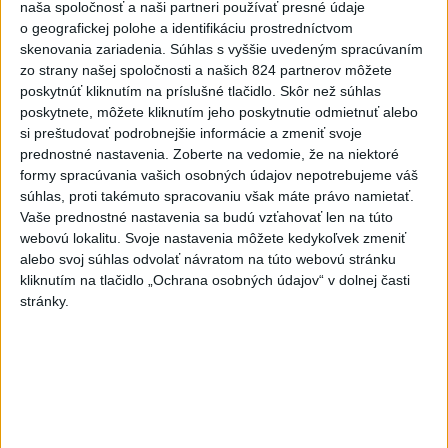
Vatikáne vo štvrtok 8. mája 2025. Z komína nad Sixtínskou
naša spoločnosť a naši partneri používať presné údaje
kaplnkou vo Vatikáne vo štvrtok podvečer vidno stúpať biely
o geografickej polohe a identifikáciu prostredníctvom
skenovania zariadenia. Súhlas s vyššie uvedeným spracúvaním
dym signalizujúci, že si kardináli zvolili nového pápeža. TASR
zo strany našej spoločnosti a našich 824 partnerov môžete
o tom informuje podľa správy agentúry AP. Kardináli-voliči
poskytnúť kliknutím na príslušné tlačidlo. Skôr než súhlas
dvojtretinovou väčšinou zvolili počas druhého dňa konkláve
poskytnete, môžete kliknutím jeho poskytnutie odmietnuť alebo
267. pápeža katolíckej cirkvi.
si preštudovať podrobnejšie informácie a zmeniť svoje
Foto: TASR/AP
prednostné nastavenia.
Zoberte na vedomie, že na niektoré
formy spracúvania vašich osobných údajov nepotrebujeme váš
súhlas, proti takémuto spracovaniu však máte právo namietať.
Vaše prednostné nastavenia sa budú vzťahovať len na túto
webovú lokalitu. Svoje nastavenia môžete kedykoľvek zmeniť
Za generálneho predstaveného augustiniánov ho zvolili
alebo svoj súhlas odvolať návratom na túto webovú stránku
na šesťročné funkčné obdobie v roku 2001, v roku 2007
kliknutím na tlačidlo „Ochrana osobných údajov“ v dolnej časti
pozíciu obhájil. V rokoch 2013 - 2014 pôsobil ako riaditeľ
stránky.
formácie v Kláštore sv. Augustína v Chicagu a tiež ako
provinčný vikár provincie Matky Dobrej rady, ktorá
pokrýva stredozápad USA.
Pápež František vymenoval Prevosta 3. novembra 2014
za apoštolského administrátora peruánskej diecézy