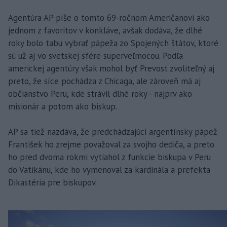
Agentúra AP píše o tomto 69-ročnom Američanovi ako
jednom z favoritov v konkláve, avšak dodáva, že dlhé
roky bolo tabu vybrať pápeža zo Spojených štátov, ktoré
sú už aj vo svetskej sfére superveľmocou. Podľa
americkej agentúry však mohol byť Prevost zvoliteľný aj
preto, že síce pochádza z Chicaga, ale zároveň má aj
občianstvo Peru, kde strávil dlhé roky - najprv ako
misionár a potom ako biskup.
AP sa tiež nazdáva, že predchádzajúci argentínsky pápež
František ho zrejme považoval za svojho dediča, a preto
ho pred dvoma rokmi vytiahol z funkcie biskupa v Peru
do Vatikánu, kde ho vymenoval za kardinála a prefekta
Dikastéria pre biskupov.