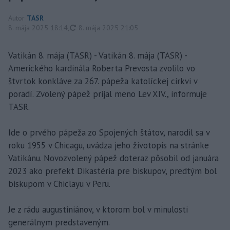
Autor
TASR
aktualizované
8. mája 2025 18:14
,
8. mája 2025 21:05
Vatikán 8. mája (TASR) - Vatikán 8. mája (TASR) -
Amerického kardinála Roberta Prevosta zvolilo vo
štvrtok konkláve za 267. pápeža katolíckej cirkvi v
poradí. Zvolený pápež prijal meno Lev XIV., informuje
TASR.
Ide o prvého pápeža zo Spojených štátov, narodil sa v
roku 1955 v Chicagu, uvádza jeho životopis na stránke
Vatikánu. Novozvolený pápež doteraz pôsobil od januára
2023 ako prefekt Dikastéria pre biskupov, predtým bol
biskupom v Chiclayu v Peru.
Je z rádu augustiniánov, v ktorom bol v minulosti
generálnym predstaveným.