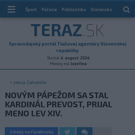
Index
Šport
Počasie
Publicistika
Slovensko
Zahranič
TERAZ
.SK
Spravodajský portál Tlačovej agentúry Slovenskej
republiky
Štvrtok
6. august 2026
Meniny má
Jozefína
< sekcia
Zahraničie
NOVÝM PÁPEŽOM SA STAL
KARDINÁL PREVOST, PRIJAL
MENO LEV XIV.
Zdieľaj na Facebooku