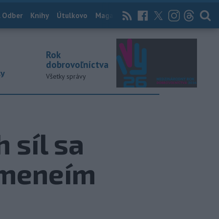
 Odber
Knihy
Útulkovo
Magazín
News Now
Archív
TASR
Rok
dobrovoľníctva
ky
Všetky správy
 síl sa
ameneím