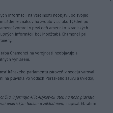
7
h informácií na verejnosti neobjavil od svojho
omaždenie znalcov ho zvolilo viac ako týždeň po
hameneí zomrel v prvý deň americko-izraelských
ostupných informácií bol Modžtabá Chameneí pri
ranený.
tabá Chameneí na verejnosti neobjavuje a
lnych vyhlásení.
osť iránskeho parlamentu zároveň v nedeľu varoval
 na plavidlá vo vodách Perzského zálivu a uviedol,
nčila, informuje AFP. Akýkoľvek útok na naše plavidlá
proti americkým lodiam a základniam,
“ napísal Ebráhím