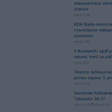
dokumentácii obno
stanice
včera 15:26
KDH žiada ministra
vysvetlenie nákup
systémov
včera 17:40
V Budapešti opäť p
rekord, tretí za pä
včera 19:15
Twente deklasoval
prvom zápase 3. pr
včera 22:03
Slovenskí hádzanár
Taliansko 38:37
aktualizovan
včera 16:28
,
včera 19:55