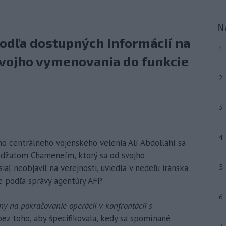
N
dľa dostupných informácií na
1
svojho vymenovania do funkcie
2
3
4
ho centrálneho vojenského velenia Alí Abdolláhí sa
Modžatom Chameneím, ktorý sa od svojho
ľ neobjavil na verejnosti, uviedla v nedeľu iránska
5
e podľa správy agentúry AFP.
6
y na pokračovanie operácií v konfrontácii s
 bez toho, aby špecifikovala, kedy sa spomínané