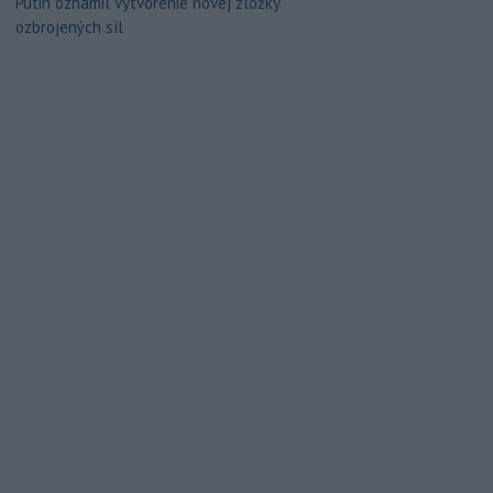
Putin oznámil vytvorenie novej zložky
ozbrojených síl