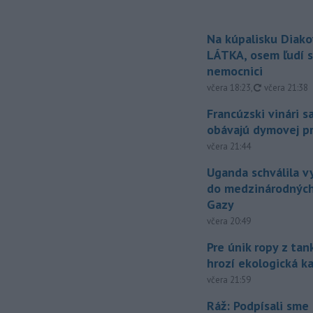
Na kúpalisku Diak
LÁTKA, osem ľudí s
nemocnici
aktualizovan
včera 18:23
,
včera 21:38
Francúzski vinári s
obávajú dymovej pr
včera 21:44
Uganda schválila v
do medzinárodných
Gazy
včera 20:49
Pre únik ropy z ta
hrozí ekologická k
včera 21:59
Ráž: Podpísali sme