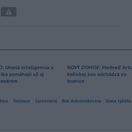
O: Umelá inteligencia a
NOVÝ DOMOV: Medveď Artu
tika pomáhajú už aj
košickej zoo odchádza za
ranárom
hranice
túra
Turizmus
Cestovanie
Rok dobrovoľníctva
Dielo týždňa