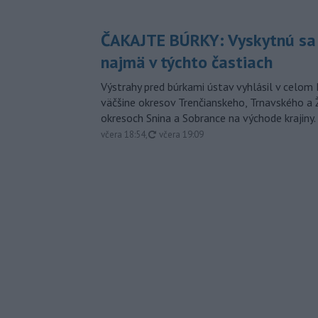
ČAKAJTE BÚRKY: Vyskytnú sa 
najmä v týchto častiach
Výstrahy pred búrkami ústav vyhlásil v celom 
väčšine okresov Trenčianskeho, Trnavského a Ž
okresoch Snina a Sobrance na východe krajiny.
aktualizované
včera 18:54
,
včera 19:09