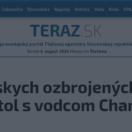
Zahraničie
Ekonomika
Regióny
Kultúra
Veda
Krimi
XML
TERAZ
.SK
pravodajský portál Tlačovej agentúry Slovenskej republi
Štvrtok
6. august 2026
Meniny má
Štefánia
skych ozbrojených
etol s vodcom Ch