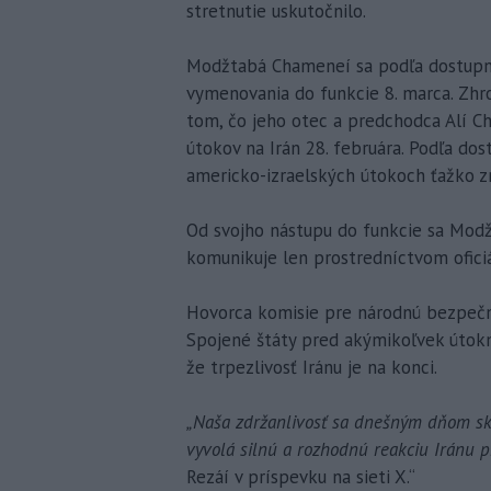
stretnutie uskutočnilo.
Modžtabá Chameneí sa podľa dostupnýc
vymenovania do funkcie 8. marca. Zhr
tom, čo jeho otec a predchodca Alí C
útokov na Irán 28. februára. Podľa d
americko-izraelských útokoch ťažko z
Od svojho nástupu do funkcie sa Modž
komunikuje len prostredníctvom oficiá
Hovorca komisie pre národnú bezpečn
Spojené štáty pred akýmikoľvek útokmi
že trpezlivosť Iránu je na konci.
„Naša zdržanlivosť sa dnešným dňom sko
vyvolá silnú a rozhodnú reakciu Iránu 
Rezáí v príspevku na sieti X.“