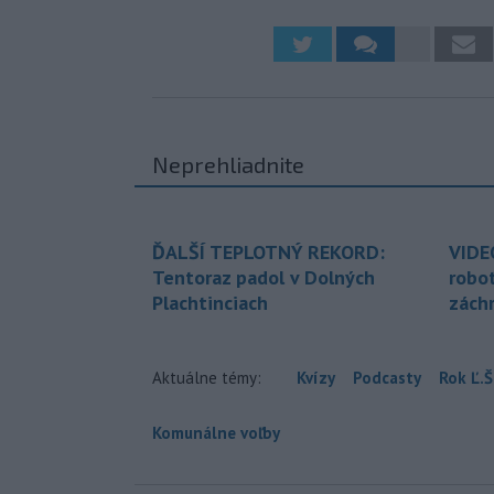
Neprehliadnite
ĎALŠÍ TEPLOTNÝ REKORD:
VIDE
Tentoraz padol v Dolných
robo
Plachtinciach
zách
Aktuálne témy:
Kvízy
Podcasty
Rok Ľ.Š
Komunálne voľby