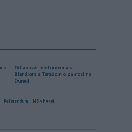
r z
Orbánová telefonovala s
Blanárom a Tarabom o pomoci na
Dunaji
Referendum
MS v hokeji