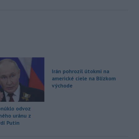
Irán pohrozil útokmi na
americké ciele na Blízkom
východe
núklo odvoz
ného uránu z
rdí Putin