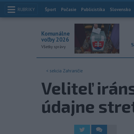
RUBRIKY
Index
Šport
Počasie
Publicistika
Slovensko
Komunálne
voľby 2026
S
Všetky správy
< sekcia
Zahraničie
Veliteľ irán
údajne str