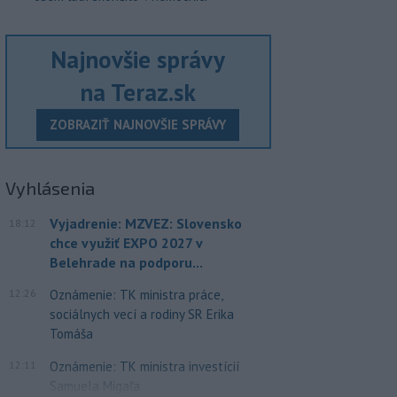
Najnovšie správy
na Teraz.sk
ZOBRAZIŤ NAJNOVŠIE SPRÁVY
Vyhlásenia
Vyjadrenie: MZVEZ: Slovensko
18:12
chce využiť EXPO 2027 v
Belehrade na podporu...
12:26
Oznámenie: TK ministra práce,
sociálnych vecí a rodiny SR Erika
Tomáša
12:11
Oznámenie: TK ministra investícií
Samuela Migaľa