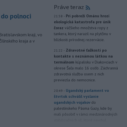
Práve teraz
do polnoci
-
Pri pobreží Ománu hrozí
21:58
ekologická katastrofa pre únik
čoraz
väčšieho množstva ropy z
tankera, ktorý narazil na plytčinu v
Bratislavskom kraji, vo
blízkosti prírodnej rezervácie.
ilinského kraja a v
-
Zdravotné ťažkosti po
21:22
kontakte s neznámou látkou na
termálnom
kúpalisku v Diakovciach v
okrese Šaľa malo 16 osôb. Záchranná
zdravotná služba osem z nich
previezla do nemocnice.
-
Ugandský parlament vo
20:49
štvrtok schválil vyslanie
ugandských vojakov
do
palestínskeho Pásma Gazy, kde by
mali pôsobiť v rámci medzinárodných
stabilizačných síl, ktoré navrhol
americký prezident Donald Trump.