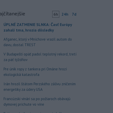
ajčítanejšie
6h
24h
7d
ÚPLNÉ ZATMENIE SLNKA: Časť Európy
zahalí tma, hrozia dôsledky
Afganec, ktorý v Mníchove vrazil autom do
davu, dostal TREST
V Budapešti opäť padol teplotný rekord, tretí
za päť týždňov
Pre únik ropy z tankera pri Ománe hrozí
ekologická katastrofa
Irán hrozil štátom Perzského zálivu zničením
energetiky za údery USA
Francúzski vinári sa po požiaroch obávajú
dymovej príchute vo víne