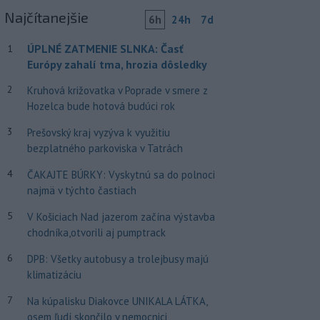
Najčítanejšie
6h
24h
7d
ÚPLNÉ ZATMENIE SLNKA: Časť
1
Európy zahalí tma, hrozia dôsledky
2
Kruhová križovatka v Poprade v smere z
Hozelca bude hotová budúci rok
3
Prešovský kraj vyzýva k využitiu
bezplatného parkoviska v Tatrách
4
ČAKAJTE BÚRKY: Vyskytnú sa do polnoci
najmä v týchto častiach
5
V Košiciach Nad jazerom začína výstavba
chodníka,otvorili aj pumptrack
6
DPB: Všetky autobusy a trolejbusy majú
klimatizáciu
7
Na kúpalisku Diakovce UNIKALA LÁTKA,
osem ľudí skončilo v nemocnici