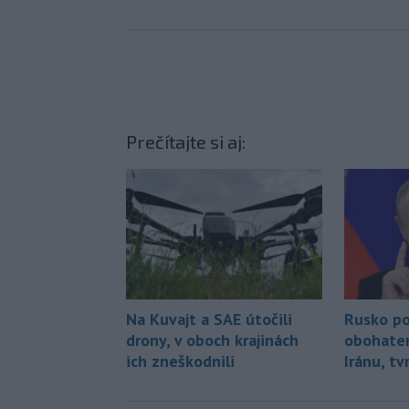
Prečítajte si aj:
Na Kuvajt a SAE útočili
Rusko po
drony, v oboch krajinách
obohate
ich zneškodnili
Iránu, tv