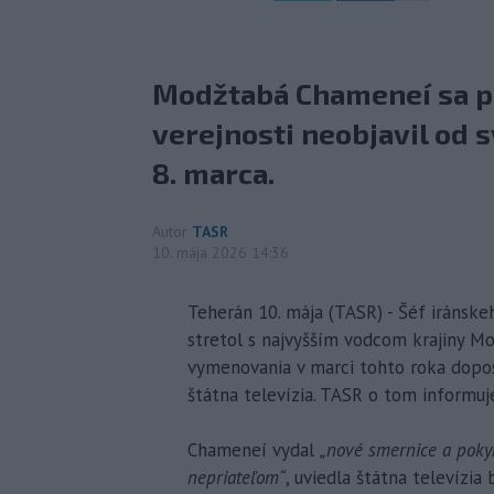
Modžtabá Chameneí sa po
verejnosti neobjavil od 
8. marca.
Autor
TASR
10. mája 2026 14:36
Teherán 10. mája (TASR) - Šéf iránske
stretol s najvyšším vodcom krajiny 
vymenovania v marci tohto roka doposia
štátna televízia. TASR o tom informuj
Chameneí vydal
„nové smernice a pokyn
nepriateľom“
, uviedla štátna televízia