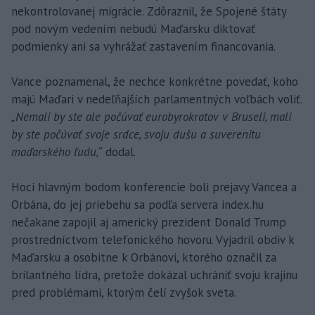
nekontrolovanej migrácie. Zdôraznil, že Spojené štáty
pod novým vedením nebudú Maďarsku diktovať
podmienky ani sa vyhrážať zastavením financovania.
Vance poznamenal, že nechce konkrétne povedať, koho
majú Maďari v nedeľňajších parlamentných voľbách voliť.
„Nemali by ste ale počúvať eurobyrokratov v Bruseli, mali
by ste počúvať svoje srdce, svoju dušu a suverenitu
maďarského ľudu,“
dodal.
Hoci hlavným bodom konferencie boli prejavy Vancea a
Orbána, do jej priebehu sa podľa servera index.hu
nečakane zapojil aj americký prezident Donald Trump
prostredníctvom telefonického hovoru. Vyjadril obdiv k
Maďarsku a osobitne k Orbánovi, ktorého označil za
brilantného lídra, pretože dokázal uchrániť svoju krajinu
pred problémami, ktorým čelí zvyšok sveta.