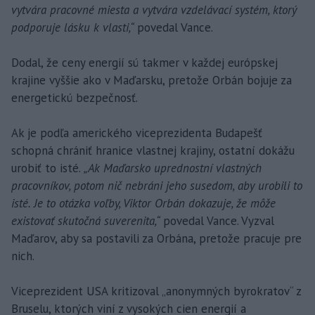
vytvára pracovné miesta a vytvára vzdelávací systém, ktorý
podporuje lásku k vlasti,“
povedal Vance.
Dodal, že ceny energií sú takmer v každej európskej
krajine vyššie ako v Maďarsku, pretože Orbán bojuje za
energetickú bezpečnosť.
Ak je podľa amerického viceprezidenta Budapešť
schopná chrániť hranice vlastnej krajiny, ostatní dokážu
urobiť to isté.
„Ak Maďarsko uprednostní vlastných
pracovníkov, potom nič nebráni jeho susedom, aby urobili to
isté. Je to otázka voľby, Viktor Orbán dokazuje, že môže
existovať skutočná suverenita,“
povedal Vance. Vyzval
Maďarov, aby sa postavili za Orbána, pretože pracuje pre
nich.
Viceprezident USA kritizoval „anonymných byrokratov“ z
Bruselu, ktorých viní z vysokých cien energií a