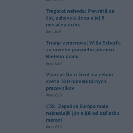
Tragická nehoda: Prevrátil sa
čln, zahynula žena a jej 5-
mesačná dcéra
dnes 6:05
Trump vymenoval Willa Scharfa
za nového právneho poradcu
Bieleho domu
dnes 6:14
Vlani prišlo o život na celom
svete 350 humanitárnych
pracovníkov
dnes 6:20
C3S: Západná Európa mala
najteplejší jún a júl od začiatku
meraní
dnes 6:16