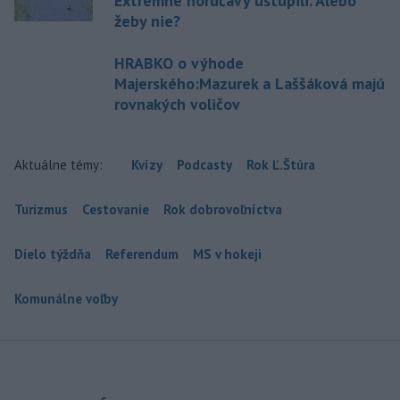
Extrémne horúčavy ustúpili. Alebo
žeby nie?
HRABKO o výhode
Majerského:Mazurek a Laššáková majú
rovnakých voličov
Aktuálne témy:
Kvízy
Podcasty
Rok Ľ.Štúra
Turizmus
Cestovanie
Rok dobrovoľníctva
Dielo týždňa
Referendum
MS v hokeji
Komunálne voľby