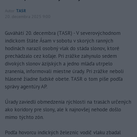
Autor
TASR
20. decembra 2025 9:00
Guváhátí 20. decembra (TASR) - V severovýchodnom
indickom štáte Ásam v sobotu v skorých ranných
hodinách narazil osobný vlak do stáda slonov, ktoré
prechádzalo cez koľaje. Pri zrážke zahynulo sedem
divokých slonov ázijských a jedno mláďa utrpelo
zranenia, informovali miestne úrady. Pri zrážke neboli
hlásené žiadne ľudské obete. TASR o tom píše podľa
správy agentúry AP.
Úrady zaviedli obmedzenia rýchlosti na trasách určených
ako koridory pre slony, ale k najnovšej nehode došlo
mimo týchto zón.
Podľa hovorcu indických železníc vodič vlaku zbadal