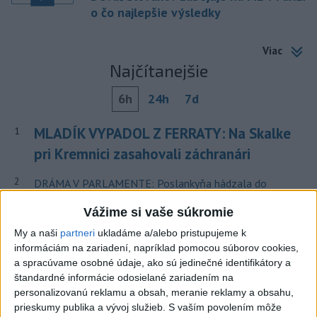
o čo najlepšie výsledky
Viac
Najčítanejšie
6h
24h
7d
MLADÍK VYPADOL Z FERRATY: Na Skalke
1
pri Kremnici zasahovali záchranári
2
DRÁMA V PARLAMENTE: Poslankyňa hádzala do
premiéra vajíčka
Vážime si vaše súkromie
3
Česká vláda uvažuje nad zvýšením valorizácie dôchodkov
My a naši
partneri
ukladáme a/alebo pristupujeme k
na dvojnásobok
informáciám na zariadení, napríklad pomocou súborov cookies,
a spracúvame osobné údaje, ako sú jedinečné identifikátory a
4
Tragická nehoda: Prevrátil sa čln, zahynula žena a jej 5-
štandardné informácie odosielané zariadením na
mesačná dcéra
personalizovanú reklamu a obsah, meranie reklamy a obsahu,
prieskumy publika a vývoj služieb.
S vaším povolením môže
5
ÚTOK MEDVEĎA: V Turanoch pri zjazde z D1 našli