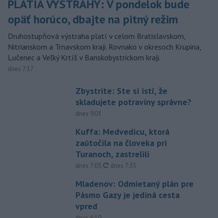
PLATIA VÝSTRAHY: V pondelok bude
opäť horúco, dbajte na pitný režim
Druhostupňová výstraha platí v celom Bratislavskom,
Nitrianskom a Trnavskom kraji. Rovnako v okresoch Krupina,
Lučenec a Veľký Krtíš v Banskobystrickom kraji.
dnes 7:17
Zbystrite: Ste si istí, že
skladujete potraviny správne?
dnes 9:03
Kuffa: Medvedicu, ktorá
zaútočila na človeka pri
Turanoch, zastrelili
aktualizované
dnes 7:03
,
dnes 7:35
Mladenov: Odmietaný plán pre
Pásmo Gazy je jediná cesta
vpred
dnes 6:10