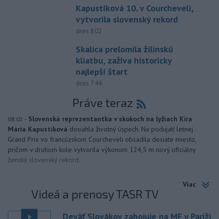
Kapustíková 10. v Courcheveli,
vytvorila slovenský rekord
dnes 8:02
Skalica prelomila žilinskú
kliatbu, zažíva historicky
najlepší štart
dnes 7:44
Práve teraz
-
Slovenská reprezentantka v skokoch na lyžiach Kira
08:02
Mária Kapustíková
dosiahla životný úspech. Na podujatí letnej
Grand Prix vo francúzskom Courcheveli obsadila desiate miesto,
pričom v druhom kole vytvorila výkonom 124,5 m nový oficiálny
ženský slovenský rekord.
Viac
Videá a prenosy TASR TV
Deväť Slovákov zabojuje na ME v Paríži