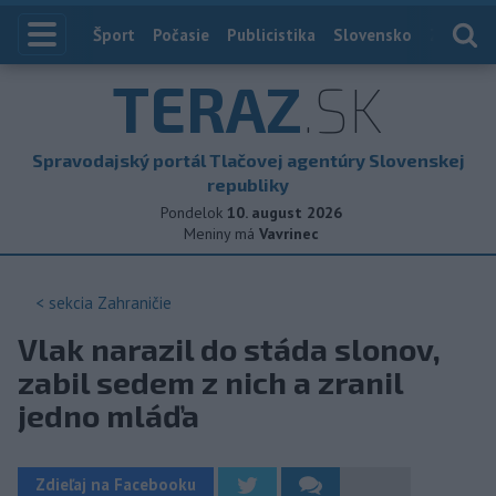
Index
Šport
Počasie
Publicistika
Slovensko
Zahranič
TERAZ
.SK
Spravodajský portál Tlačovej agentúry Slovenskej
republiky
Pondelok
10. august 2026
Meniny má
Vavrinec
< sekcia
Zahraničie
Vlak narazil do stáda slonov,
zabil sedem z nich a zranil
jedno mláďa
Zdieľaj na Facebooku