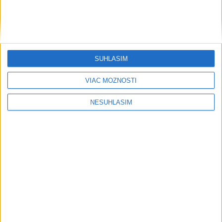
....
SÚHLASÍM
VIAC MOŽNOSTÍ
NESÚHLASÍM
....