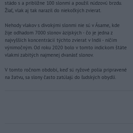
stádo s a približne 100 slonmi a použil núdzovú brzdu.
Žiaľ, vlak aj tak narazil do niekoľkých zvierat.
Nehody vlakov s divokými slonmi nie sú v Ásame, kde
žije odhadom 7000 slonov ázijských - čo je jedna z
najvyšších koncentrácií týchto zvierat v Indii - ničím
výnimočným. Od roku 2020 bolo v tomto indickom štáte
vlakmi zabitých najmenej dvanásť slonov.
V tomto ročnom období, keď sú ryžové polia pripravené
na žatvu, sa slony často zatúlajú do ľudských obydlí.