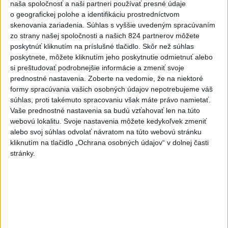
naša spoločnosť a naši partneri používať presné údaje
zraneného muža
o geografickej polohe a identifikáciu prostredníctvom
skenovania zariadenia. Súhlas s vyššie uvedeným spracúvaním
6
Ugandský futbalista Owori zomrel vo veku 27 rokov po
zo strany našej spoločnosti a našich 824 partnerov môžete
brutálnom útoku
poskytnúť kliknutím na príslušné tlačidlo. Skôr než súhlas
poskytnete, môžete kliknutím jeho poskytnutie odmietnuť alebo
7
Darina Pačutová pomáha pacientom vo Vranove nad
si preštudovať podrobnejšie informácie a zmeniť svoje
Topľou slovom
prednostné nastavenia.
Zoberte na vedomie, že na niektoré
formy spracúvania vašich osobných údajov nepotrebujeme váš
súhlas, proti takémuto spracovaniu však máte právo namietať.
Najnovšie správy na Teraz.sk
Vaše prednostné nastavenia sa budú vzťahovať len na túto
webovú lokalitu. Svoje nastavenia môžete kedykoľvek zmeniť
Vyhlásenia
alebo svoj súhlas odvolať návratom na túto webovú stránku
Priame prenosy z Národnej rady SR
kliknutím na tlačidlo „Ochrana osobných údajov“ v dolnej časti
stránky.
Politika na sociálnych sieťach
Zobraziť viac
Info