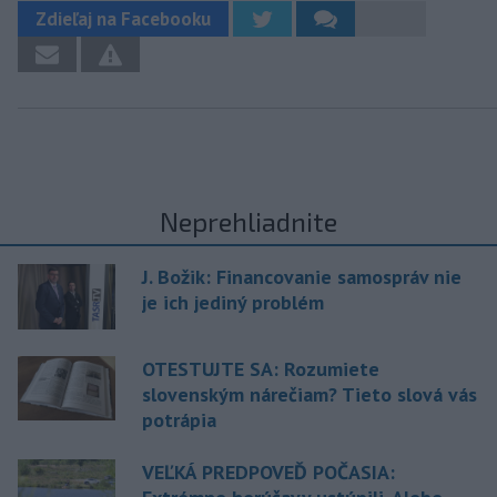
Zdieľaj na Facebooku
Neprehliadnite
J. Božik: Financovanie samospráv nie
je ich jediný problém
OTESTUJTE SA: Rozumiete
slovenským nárečiam? Tieto slová vás
potrápia
VEĽKÁ PREDPOVEĎ POČASIA: