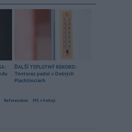
KA:
ĎALŠÍ TEPLOTNÝ REKORD:
redu
Tentoraz padol v Dolných
Plachtinciach
Referendum
MS v hokeji