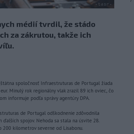
7
ch médií tvrdil, že stádo
ach za zákrutou, takže ich
íľu.
 štátna spoločnosť Infraestruturas de Portugal žiada
r. Minulý rok regionálny vlak zrazil 89 ich oviec, čo
om informuje podľa správy agentúry DPA.
estruturas de Portugal odškodnenie zdôvodnila
alších spojov. Nehoda sa stala na úsvite 28.
200 kilometrov severne od Lisabonu.