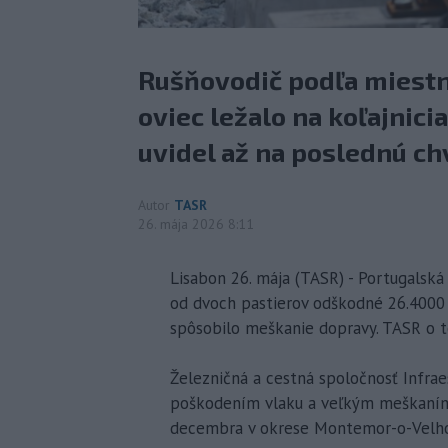
Rušňovodič podľa miestny
oviec ležalo na koľajnici
uvidel až na poslednú chv
Autor
TASR
26. mája 2026 8:11
Lisabon 26. mája (TASR) - Portugalská
od dvoch pastierov odškodné 26.4000 eu
spôsobilo meškanie dopravy. TASR o t
Železničná a cestná spoločnosť Infra
poškodením vlaku a veľkým meškaním ď
decembra v okrese Montemor-o-Velho 