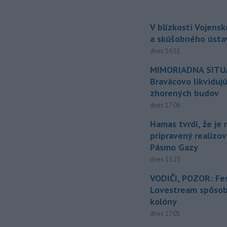
V blízkosti Vojens
a skúšobného ústa
dnes 16:51
MIMORIADNA SITUÁ
Braväcovo likviduj
zhorených budov
dnes 17:06
Hamas tvrdí, že je 
pripravený realizov
Pásmo Gazy
dnes 15:25
VODIČI, POZOR: Fes
Lovestream spôsobu
kolóny
dnes 17:01