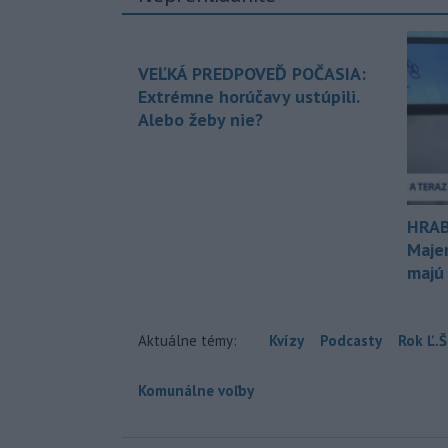
VEĽKÁ PREDPOVEĎ POČASIA:
Extrémne horúčavy ustúpili.
Alebo žeby nie?
HRAB
Maje
majú
Aktuálne témy:
Kvízy
Podcasty
Rok Ľ.Š
Komunálne voľby