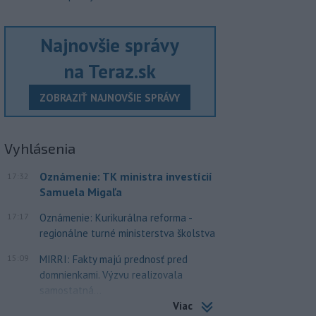
Najnovšie správy
na Teraz.sk
ZOBRAZIŤ NAJNOVŠIE SPRÁVY
Vyhlásenia
Oznámenie: TK ministra investícií
17:32
Samuela Migaľa
17:17
Oznámenie: Kurikurálna reforma -
regionálne turné ministerstva školstva
15:09
MIRRI: Fakty majú prednosť pred
domnienkami. Výzvu realizovala
samostatná...
Viac