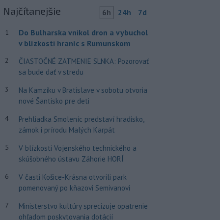
Najčítanejšie
6h
24h
7d
Do Bulharska vnikol dron a vybuchol
1
v blízkosti hraníc s Rumunskom
2
ČIASTOČNÉ ZATMENIE SLNKA: Pozorovať
sa bude dať v stredu
3
Na Kamzíku v Bratislave v sobotu otvoria
nové Šantisko pre deti
4
Prehliadka Smoleníc predstaví hradisko,
zámok i prírodu Malých Karpát
5
V blízkosti Vojenského technického a
skúšobného ústavu Záhorie HORÍ
6
V časti Košice-Krásna otvorili park
pomenovaný po kňazovi Semivanovi
7
Ministerstvo kultúry sprecizuje opatrenie
ohľadom poskytovania dotácií