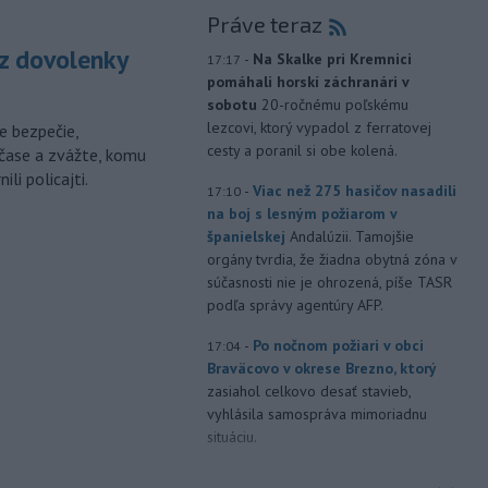
Práve teraz
z dovolenky
-
Na Skalke pri Kremnici
17:17
pomáhali horskí záchranári v
sobotu
20-ročnému poľskému
lezcovi, ktorý vypadol z ferratovej
e bezpečie,
cesty a poranil si obe kolená.
čase a zvážte, komu
li policajti.
-
Viac než 275 hasičov nasadili
17:10
na boj s lesným požiarom v
španielskej
Andalúzii. Tamojšie
orgány tvrdia, že žiadna obytná zóna v
súčasnosti nie je ohrozená, píše TASR
podľa správy agentúry AFP.
-
Po nočnom požiari v obci
17:04
Braväcovo v okrese Brezno, ktorý
zasiahol celkovo desať stavieb,
vyhlásila samospráva mimoriadnu
situáciu.
-
V Bratislave sa aktuálne
16:58