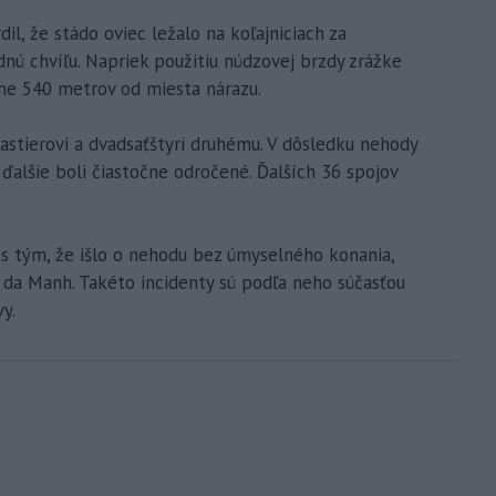
l, že stádo oviec ležalo na koľajniciach za
dnú chvíľu. Napriek použitiu núdzovej brzdy zrážke
ižne 540 metrov od miesta nárazu.
astierovi a dvadsaťštyri druhému. V dôsledku nehody
ďalšie boli čiastočne odročené. Ďalších 36 spojov
 s tým, že išlo o nehodu bez úmyselného konania,
o da Manh. Takéto incidenty sú podľa neho súčasťou
y.