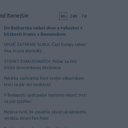
ajčítanejšie
6h
24h
7d
Do Bulharska vnikol dron a vybuchol v
blízkosti hraníc s Rumunskom
ÚPLNÉ ZATMENIE SLNKA: Časť Európy zahalí
tma, hrozia dôsledky
STOVKY EVAKUOVANÝCH: Požiar sa šíril
blízko dovolenkovej destinácie
Pekárka zachránila život svojim zákazníkom,
ktorí sa pár dní neukázali
V Budapešti opäť padol teplotný rekord, tretí
za päť týždňov
Moskva tvrdí, že zasiahla závod ukrajinského
výrobcu zbraní Fire Point