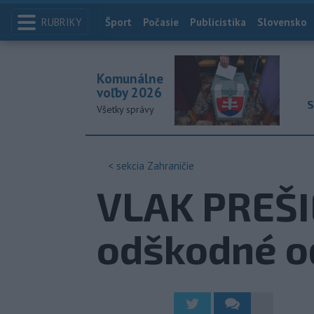
RUBRIKY
Index
Šport
Počasie
Publicistika
Slovensko
Komunálne
voľby 2026
S
Všetky správy
< sekcia
Zahraničie
VLAK PREŠIE
odškodné o