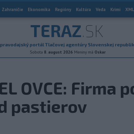
Zahraničie
Ekonomika
Regióny
Kultúra
Veda
Krimi
XML
TERAZ
.SK
pravodajský portál Tlačovej agentúry Slovenskej republi
Sobota
8. august 2026
Meniny má
Oskar
L OVCE: Firma po
d pastierov