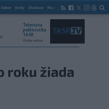
 Odber
Knihy
Útulkovo
Magazín
News Now
Archív
TASR
Televízna
publicistika
TASR
ky
Všetky relácie
 roku žiada