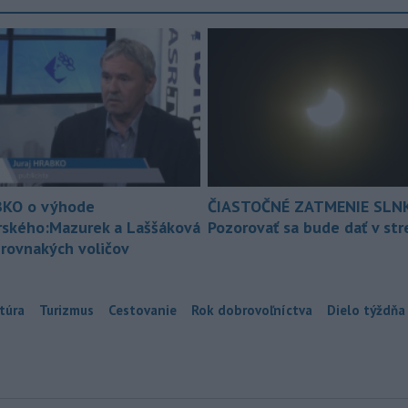
KO o výhode
ČIASTOČNÉ ZATMENIE SLN
rského:Mazurek a Laššáková
Pozorovať sa bude dať v st
 rovnakých voličov
túra
Turizmus
Cestovanie
Rok dobrovoľníctva
Dielo týždňa