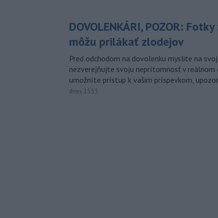
DOVOLENKÁRI, POZOR: Fotky 
môžu prilákať zlodejov
Pred odchodom na dovolenku myslite na svoj
nezverejňujte svoju neprítomnosť v reálnom 
umožníte prístup k vašim príspevkom, upozorni
dnes 15:15