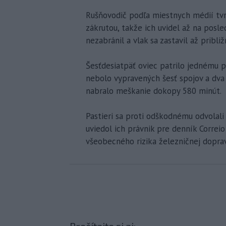
Rušňovodič podľa miestnych médií tvrdi
zákrutou, takže ich uvidel až na posle
nezabránil a vlak sa zastavil až pribl
Šesťdesiatpäť oviec patrilo jednému p
nebolo vypravených šesť spojov a dva 
nabralo meškanie dokopy 580 minút.
Pastieri sa proti odškodnému odvolali
uviedol ich právnik pre denník Correi
všeobecného rizika železničnej doprav
Prečítajte si aj: