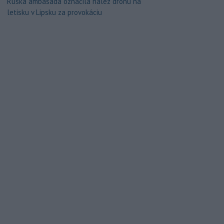
Ruská ambasáda označila nález dronu na
letisku v Lipsku za provokáciu