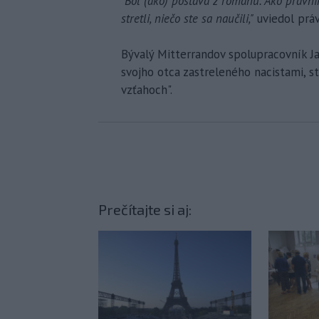
"Bol (ako) postava z románu. Ako právn
stretli, niečo ste sa naučili,"
uviedol práv
Bývalý Mitterrandov spolupracovník Ja
svojho otca zastreleného nacistami, 
vzťahoch".
Prečítajte si aj: