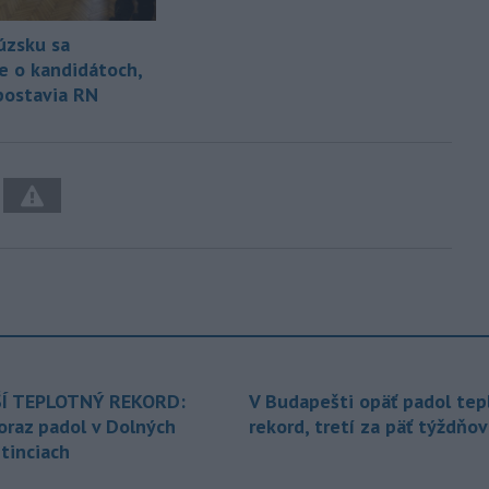
úzsku sa
e o kandidátoch,
 postavia RN
Í TEPLOTNÝ REKORD:
V Budapešti opäť padol tep
oraz padol v Dolných
rekord, tretí za päť týždňov
tinciach