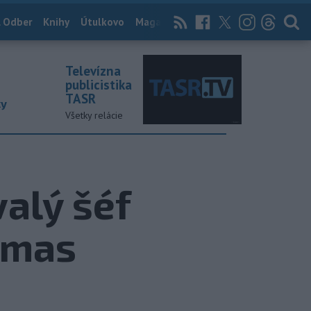
 Odber
Knihy
Útulkovo
Magazín
News Now
Archív
TASR
Televízna
publicistika
TASR
ky
Všetky relácie
alý šéf
umas