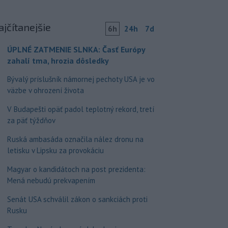
ajčítanejšie
6h
24h
7d
ÚPLNÉ ZATMENIE SLNKA: Časť Európy
zahalí tma, hrozia dôsledky
Bývalý príslušník námornej pechoty USA je vo
väzbe v ohrození života
V Budapešti opäť padol teplotný rekord, tretí
za päť týždňov
Ruská ambasáda označila nález dronu na
letisku v Lipsku za provokáciu
Magyar o kandidátoch na post prezidenta:
Mená nebudú prekvapením
Senát USA schválil zákon o sankciách proti
Rusku