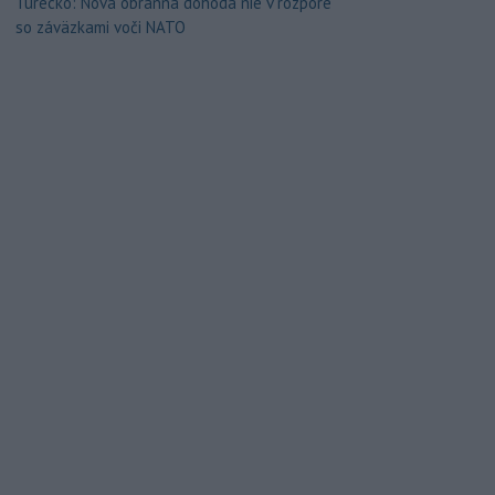
Turecko: Nová obranná dohoda nie v rozpore
so záväzkami voči NATO