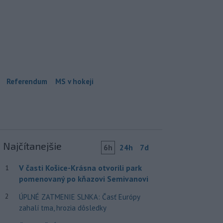
Referendum
MS v hokeji
Najčítanejšie
6h
24h
7d
V časti Košice-Krásna otvorili park
1
pomenovaný po kňazovi Semivanovi
2
ÚPLNÉ ZATMENIE SLNKA: Časť Európy
zahalí tma, hrozia dôsledky