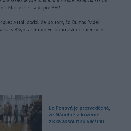
ik bol stelesneným talentom a skromnosťou. Ak ste ho
nik Marcel Ceccaldi pre AFP.
cques Attali dodal, že po tom, čo Dumas "videl
stal sa veľkým aktérom vo francúzsko-nemeckých
Le Penová je presvedčená,
že Národné združenie
získa absolútnu väčšinu