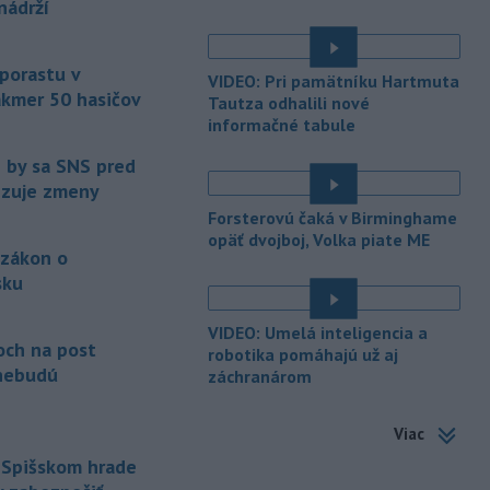
nádrží
bude predmetom vyšetrovania. Pre
é
TASR to potvrdil hovorca rafinérie
Anton Molnár.
 porastu v
VIDEO: Pri pamätníku Hartmuta
akmer 50 hasičov
-
Ministerstvo kultúry (MK) SR
Tautza odhalili nové
15:17
upraví verziu opatrenia o
informačné tabule
é
podrobnostiach poskytovania dotácií v
e by sa SNS pred
pôsobnosti rezortu.
vizuje zmeny
-
V bratislavskej rafinérii
14:17
Forsterovú čaká v Birminghame
Slovnaft horí uskladnený ropný
opäť dvojboj, Volka piate ME
 zákon o
produkt.
TASR o tom informovala
rafinéria s tým, že obyvateľom nehrozí
sku
nebezpečenstvo.
é
VIDEO: Umelá inteligencia a
-
Jedným zo zdravotných rizík
13:50
och na post
robotika pomáhajú už aj
na festivale môže byť vyššia
nebudú
záchranárom
úroveň
hluku. Je preto dobré držať sa
ďalej od reproduktorov, používať
Viac
chrániče sluchu či dodržiavať
prestávky.
 Spišskom hrade