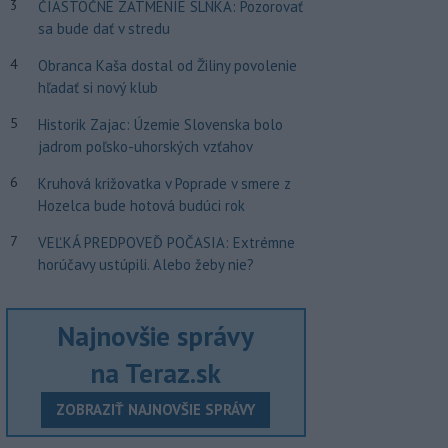
3
ČIASTOČNÉ ZATMENIE SLNKA: Pozorovať
sa bude dať v stredu
4
Obranca Kaša dostal od Žiliny povolenie
hľadať si nový klub
5
Historik Zajac: Územie Slovenska bolo
jadrom poľsko-uhorských vzťahov
6
Kruhová križovatka v Poprade v smere z
Hozelca bude hotová budúci rok
7
VEĽKÁ PREDPOVEĎ POČASIA: Extrémne
horúčavy ustúpili. Alebo žeby nie?
Najnovšie správy
na Teraz.sk
ZOBRAZIŤ NAJNOVŠIE SPRÁVY