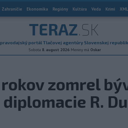
Zahraničie
Ekonomika
Regióny
Kultúra
Veda
Krimi
XML
TERAZ
.SK
pravodajský portál Tlačovej agentúry Slovenskej republi
Sobota
8. august 2026
Meniny má
Oskar
 rokov zomrel býv
 diplomacie R. D