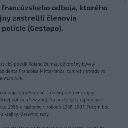
7
francúzskeho odboja, ktorého
ny zastrelili členovia
 polície (Gestapo).
listický politik Roland Dumas, dlhoročný bývalý
rezidenta Francoisa Mitterranda, zomrel v stredu vo
entúra AFP.
odboja, ktorého počas druhej svetovej vojny
štátnej polície (Gestapo). Na poste šéfa diplomacie
roku 1986 a následne v rokoch 1988-1993. Potom bol
krajiny, Ústavnej rady.