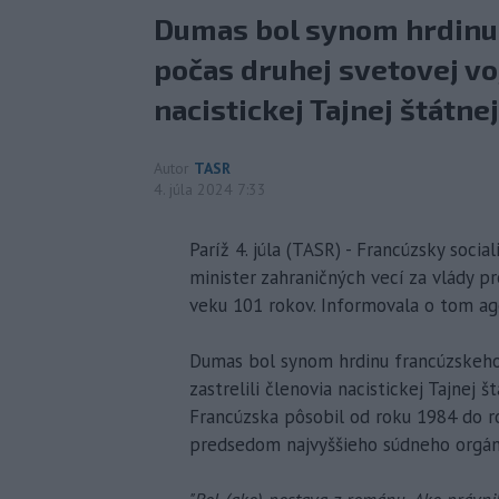
Dumas bol synom hrdinu 
počas druhej svetovej voj
nacistickej Tajnej štátnej
Autor
TASR
4. júla 2024 7:33
Paríž 4. júla (TASR) - Francúzsky socia
minister zahraničných vecí za vlády p
veku 101 rokov. Informovala o tom ag
Dumas bol synom hrdinu francúzskeho 
zastrelili členovia nacistickej Tajnej 
Francúzska pôsobil od roku 1984 do 
predsedom najvyššieho súdneho orgánu 