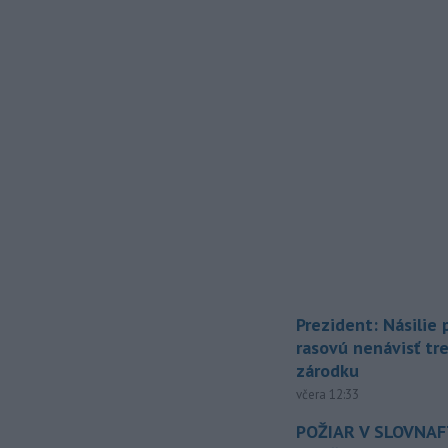
Prezident: Násilie
rasovú nenávisť tr
zárodku
včera 12:33
POŽIAR V SLOVNAFT