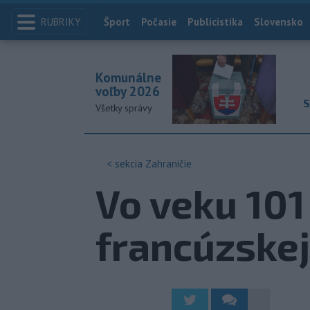
RUBRIKY
Index
Šport
Počasie
Publicistika
Slovensko
Komunálne
voľby 2026
S
Všetky správy
< sekcia
Zahraničie
Vo veku 101
francúzskej