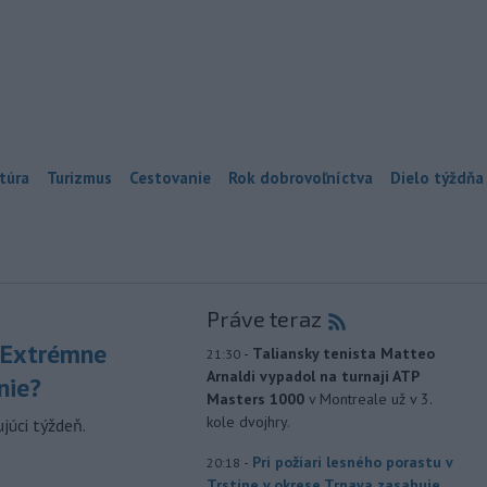
túra
Turizmus
Cestovanie
Rok dobrovoľníctva
Dielo týždňa
Práve teraz
 Extrémne
-
Taliansky tenista Matteo
21:30
Arnaldi vypadol na turnaji ATP
nie?
Masters 1000
v Montreale už v 3.
kole dvojhry.
júci týždeň.
-
Pri požiari lesného porastu v
20:18
Trstíne v okrese Trnava zasahuje