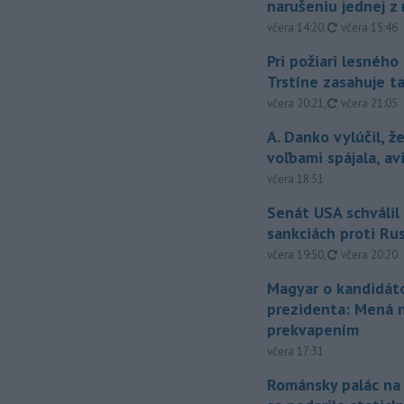
narušeniu jednej z 
aktualizovan
včera 14:20
,
včera 15:46
Pri požiari lesného
Trstíne zasahuje t
aktualizovan
včera 20:21
,
včera 21:05
A. Danko vylúčil, ž
voľbami spájala, a
včera 18:51
Senát USA schválil
sankciách proti Ru
aktualizovan
včera 19:50
,
včera 20:20
Magyar o kandidát
prezidenta: Mená 
prekvapením
včera 17:31
Románsky palác na