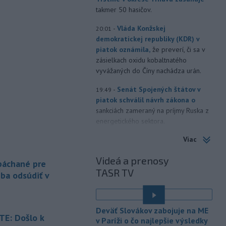
takmer 50 hasičov.
-
Vláda Konžskej
20:01
demokratickej republiky (KDR) v
piatok oznámila,
že preverí, či sa v
zásielkach oxidu kobaltnatého
vyvážaných do Číny nachádza urán.
-
Senát Spojených štátov v
19:49
piatok schválil návrh zákona o
sankciách zameraný na príjmy Ruska z
energetického sektora.
Viac
-
Slovenská polícia prispela k
16:08
objasneniu prípadu prevádzačstva,
Videá a prenosy
ktorý sa podarilo ukončiť
 páchané pre
TASR TV
právoplatným odsúdením páchateľa v
eba odsúdiť v
Maďarsku.
-
Piatkový požiar v
15:21
Deväť Slovákov zabojuje na ME
bratislavskej rafinérii Slovnaft je
E: Došlo k
v Paríži o čo najlepšie výsledky
pod kontrolou.
Príčina jeho vzniku