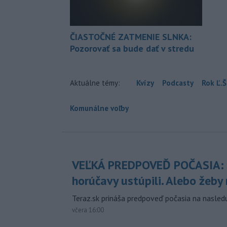
ČIASTOČNÉ ZATMENIE SLNKA:
Pozorovať sa bude dať v stredu
Aktuálne témy:
Kvízy
Podcasty
Rok Ľ.Š
Komunálne voľby
VEĽKÁ PREDPOVEĎ POČASIA:
horúčavy ustúpili. Alebo žeby 
Teraz.sk prináša predpoveď počasia na nasledu
včera 16:00