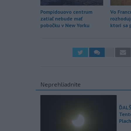
Pompidouovo centrum
Vo Franc
zatiaľ nebude mať
rozhoduj
pobočku v New Yorku
ktorí sa
Neprehliadnite
ĎALŠ
Tent
Plach