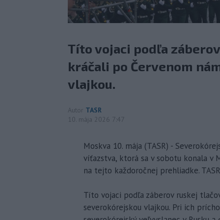
Títo vojaci podľa zábero
kráčali po Červenom nám
vlajkou.
Autor
TASR
10. mája 2026 7:47
Moskva 10. mája (TASR) - Severokórej
víťazstva, ktorá sa v sobotu konala v M
na tejto každoročnej prehliadke. TAS
Títo vojaci podľa záberov ruskej tlač
severokórejskou vlajkou. Pri ich prích
severokórejský veľvyslanec v Rusku a ď