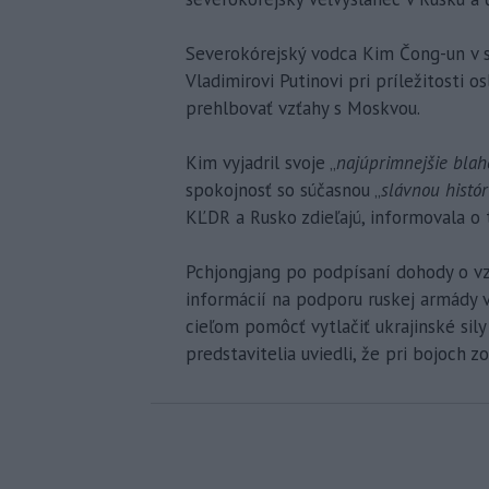
Severokórejský vodca Kim Čong-un v s
Vladimirovi Putinovi pri príležitosti 
prehlbovať vzťahy s Moskvou.
Kim vyjadril svoje „
najúprimnejšie blah
spokojnosť so súčasnou „
slávnou histór
KĽDR a Rusko zdieľajú, informovala o
Pchjongjang po podpísaní dohody o v
informácií na podporu ruskej armády v
cieľom pomôcť vytlačiť ukrajinské sily 
predstavitelia uviedli, že pri bojoch 