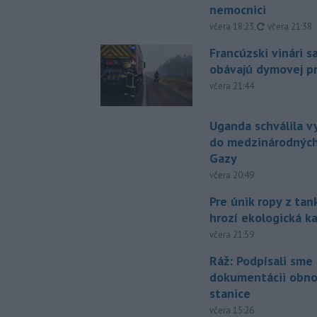
nemocnici
aktualizovan
včera 18:23
,
včera 21:38
Francúzski vinári s
obávajú dymovej pr
včera 21:44
Uganda schválila v
do medzinárodných
Gazy
včera 20:49
Pre únik ropy z ta
hrozí ekologická k
včera 21:59
Ráž: Podpísali sme
dokumentácii obno
stanice
včera 15:26