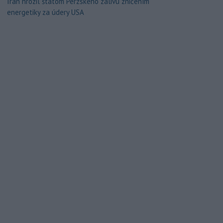
Irán hrozil štátom Perzského zálivu zničením
energetiky za údery USA