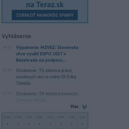
na Teraz.sk
ZOBRAZIŤ NAJNOVŠIE SPRÁVY
Vyhlásenia
Vyjadrenie: MZVEZ: Slovensko
18:12
chce využiť EXPO 2027 v
Belehrade na podporu...
12:26
Oznámenie: TK ministra práce,
sociálnych vecí a rodiny SR Erika
Tomáša
12:11
Oznámenie: TK ministra investícií
Samuela Migaľa
Viac