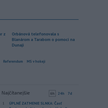
r z
Orbánová telefonovala s
Blanárom a Tarabom o pomoci na
Dunaji
Referendum
MS v hokeji
Najčítanejšie
6h
24h
7d
ÚPLNÉ ZATMENIE SLNKA: Časť
1