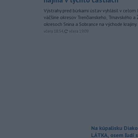
Výstrahy pred búrkami ústav vyhlásil v celom 
väčšine okresov Trenčianskeho, Trnavského a Ž
okresoch Snina a Sobrance na východe krajiny.
aktualizované
včera 18:54
,
včera 19:09
Na kúpalisku Diak
LÁTKA, osem ľudí s