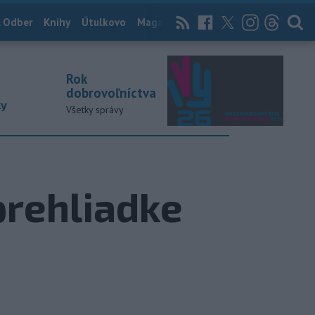
 Odber
Knihy
Útulkovo
Magazín
News Now
Archív
TASR
Rok
dobrovoľníctva
ky
Všetky správy
prehliadke