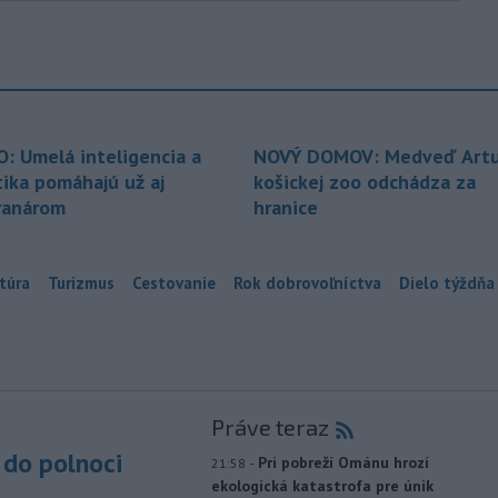
O: Umelá inteligencia a
NOVÝ DOMOV: Medveď Artu
tika pomáhajú už aj
košickej zoo odchádza za
ranárom
hranice
túra
Turizmus
Cestovanie
Rok dobrovoľníctva
Dielo týždňa
Práve teraz
do polnoci
-
Pri pobreží Ománu hrozí
21:58
ekologická katastrofa pre únik