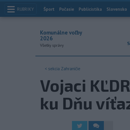
RUBRIKY
Index
Šport
Počasie
Publicistika
Slovensko
Komunálne voľby
2026
S
Všetky správy
< sekcia
Zahraničie
Vojaci KĽDR
ku Dňu víťa