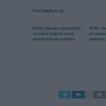
Prečítajte si aj:
KĽDR plánuje rozmiestniť
KCNA: Se
na južnú hranicu nové
je viaza
delostrelecké systémy
nešírení