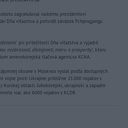
obotu zagratuloval ruskému prezidentovi
osláv Dňa víťazstva a potvrdil záväzok Pchjongjangu
oželania
“ pri príležitosti Dňa víťazstva a vyjadril
iou nezávislosti, dôstojnosti, mieru a prosperity
“, ktorú
 tom severokórejská tlačová agentúra KCNA.
zájomnej obrane s Moskvou vyslal podľa dostupných
o vojne proti Ukrajine približne 15.000 vojakov s
z Kurskej oblasti. Juhokórejskí, ukrajinskí a západní
zomrelo viac ako 6000 vojakov z KĽDR.