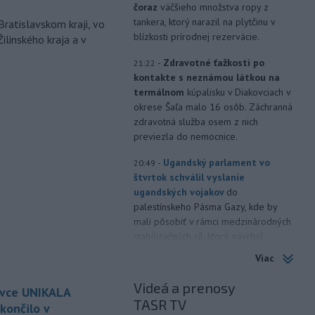
čoraz
väčšieho množstva ropy z
tankera, ktorý narazil na plytčinu v
Bratislavskom kraji, vo
blízkosti prírodnej rezervácie.
ilinského kraja a v
-
Zdravotné ťažkosti po
21:22
kontakte s neznámou látkou na
termálnom
kúpalisku v Diakovciach v
okrese Šaľa malo 16 osôb. Záchranná
zdravotná služba osem z nich
previezla do nemocnice.
-
Ugandský parlament vo
20:49
štvrtok schválil vyslanie
ugandských vojakov
do
palestínskeho Pásma Gazy, kde by
mali pôsobiť v rámci medzinárodných
stabilizačných síl, ktoré navrhol
americký prezident Donald Trump.
Viac
-
Anglická futbalová asociácia
20:07
Videá a prenosy
ovce UNIKALA
(FA) stiahla svoju podporu
TASR TV
prezidentovi
Medzinárodnej
končilo v