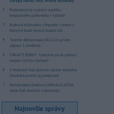
Európy zahalí tma, hrozia dôsledky
2
Prešovský kraj vyzýva k využitiu
bezplatného parkoviska v Tatrách
3
Kruhová križovatka v Poprade v smere z
Hozelca bude hotová budúci rok
4
Twente deklasovalo DAC 6:0 v prvom
zápase 3. predkola
5
ČAKAJTE BÚRKY: Vyskytnú sa do polnoci
najmä v týchto častiach
6
V Košiciach Nad jazerom začína výstavba
chodníka,otvorili aj pumptrack
7
Na kúpalisku Diakovce UNIKALA LÁTKA,
osem ľudí skončilo v nemocnici
Najnovšie správy