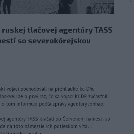
7
v ruskej tlačovej agentúry TASS
estí so severokórejskou
skí vojaci pochodovali na prehliadke ku Dňu
oskve. Ide o prvý raz, čo sa vojaci KĽDR zúčastnili
R o tom informuje podľa správy agentúry Jonhap.
ovej agentúry TASS kráčali po Červenom námestí so
ode na toto námestie ich potleskom vítal i
alší predstavitelia.