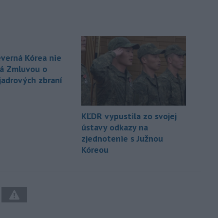
verná Kórea nie
ná Zmluvou o
 jadrových zbraní
KĽDR vypustila zo svojej
ústavy odkazy na
zjednotenie s Južnou
Kóreou