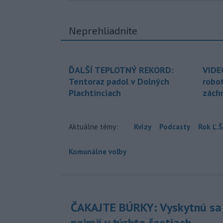
Neprehliadnite
ĎALŠÍ TEPLOTNÝ REKORD:
VIDE
Tentoraz padol v Dolných
robo
Plachtinciach
zách
Aktuálne témy:
Kvízy
Podcasty
Rok Ľ.Š
Komunálne voľby
ČAKAJTE BÚRKY: Vyskytnú sa 
najmä v týchto častiach