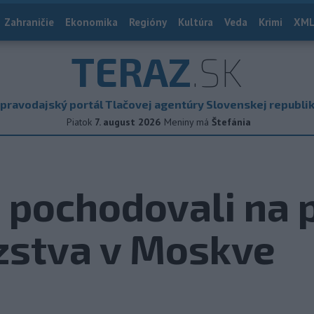
Zahraničie
Ekonomika
Regióny
Kultúra
Veda
Krimi
XML
TERAZ
.SK
pravodajský portál Tlačovej agentúry Slovenskej republi
Piatok
7. august 2026
Meniny má
Štefánia
 pochodovali na 
zstva v Moskve