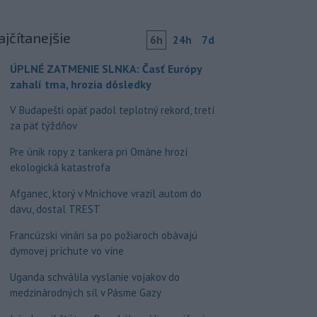
ajčítanejšie
6h
24h
7d
ÚPLNÉ ZATMENIE SLNKA: Časť Európy
zahalí tma, hrozia dôsledky
V Budapešti opäť padol teplotný rekord, tretí
za päť týždňov
Pre únik ropy z tankera pri Ománe hrozí
ekologická katastrofa
Afganec, ktorý v Mníchove vrazil autom do
davu, dostal TREST
Francúzski vinári sa po požiaroch obávajú
dymovej príchute vo víne
Uganda schválila vyslanie vojakov do
medzinárodných síl v Pásme Gazy