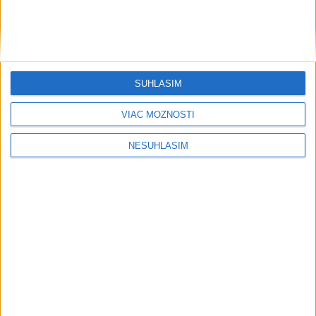
....
SÚHLASÍM
VIAC MOŽNOSTÍ
NESÚHLASÍM
....