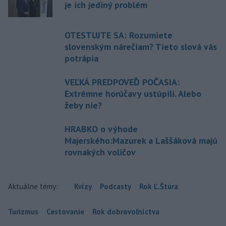
je ich jediný problém
OTESTUJTE SA: Rozumiete
slovenským nárečiam? Tieto slová vás
potrápia
VEĽKÁ PREDPOVEĎ POČASIA:
Extrémne horúčavy ustúpili. Alebo
žeby nie?
HRABKO o výhode
Majerského:Mazurek a Laššáková majú
rovnakých voličov
Aktuálne témy:
Kvízy
Podcasty
Rok Ľ.Štúra
Turizmus
Cestovanie
Rok dobrovoľníctva