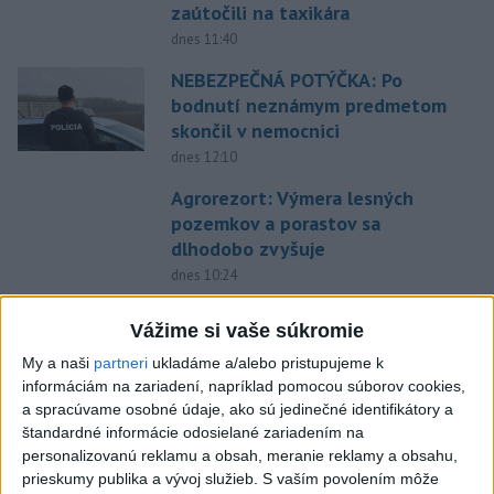
zaútočili na taxikára
dnes 11:40
NEBEZPEČNÁ POTÝČKA: Po
bodnutí neznámym predmetom
skončil v nemocnici
dnes 12:10
Agrorezort: Výmera lesných
pozemkov a porastov sa
dlhodobo zvyšuje
dnes 10:24
Slováci prehrali duel o bronz,
Vážime si vaše súkromie
Štolc: Hodnotí sa to ťažko
My a naši
partneri
ukladáme a/alebo pristupujeme k
dnes 10:18
informáciám na zariadení, napríklad pomocou súborov cookies,
Práve teraz
a spracúvame osobné údaje, ako sú jedinečné identifikátory a
štandardné informácie odosielané zariadením na
-
Podpredseda opozičného PS Ivan Korčok by mal byť v
13:56
personalizovanú reklamu a obsah, meranie reklamy a obsahu,
hnutí zamestnaný,
nie si zakladať živnosť. V nedeľnej diskusnej
prieskumy publika a vývoj služieb.
S vaším povolením môže