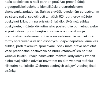
relácii to naznačil minister práce, sociálnych vecí a rodiny Tomáš
naša spoločnosť a naši partneri používať presné údaje
(Hlas-SD), podľa ktorého by takáto živnosť mohla napĺňať podstatu
o geografickej polohe a identifikáciu prostredníctvom
fiktívnej živnosti.
skenovania zariadenia. Súhlas s vyššie uvedeným spracúvaním
zo strany našej spoločnosti a našich 824 partnerov môžete
Viac
poskytnúť kliknutím na príslušné tlačidlo. Skôr než súhlas
Videá a prenosy TASR TV
poskytnete, môžete kliknutím jeho poskytnutie odmietnuť alebo
si preštudovať podrobnejšie informácie a zmeniť svoje
prednostné nastavenia.
Zoberte na vedomie, že na niektoré
Deväť Slovákov zabojuje na ME v Paríži
formy spracúvania vašich osobných údajov nepotrebujeme váš
o čo najlepšie výsledky
súhlas, proti takémuto spracovaniu však máte právo namietať.
Vaše prednostné nastavenia sa budú vzťahovať len na túto
Viac
webovú lokalitu. Svoje nastavenia môžete kedykoľvek zmeniť
Najčítanejšie
alebo svoj súhlas odvolať návratom na túto webovú stránku
kliknutím na tlačidlo „Ochrana osobných údajov“ v dolnej časti
6h
24h
7d
stránky.
DRÁMA V PARLAMENTE: Poslankyňa
1
hádzala do premiéra vajíčka
2
Festival Lovestream 2026 pokračuje, druhý deň zakončil
Robbie Williams