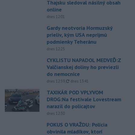
Thajsku sledoval násilný obsah
online
dnes 12:01
Gardy neotvoria Hormuzský
prieliv, kým USA neprijmú
podmienky Teheránu
dnes 12:25
CYKLISTU NAPADOL MEDVEĎ:Z
Valčianskej doliny ho previezli
do nemocnice
aktualizované
dnes 12:59
,
dnes 13:41
TAXIKÁR POD VPLYVOM
DROG:Na festivale Lovestream
narazil do policajtov
dnes 12:30
POKUS O VRAŽDU: Polícia
obvinila mladíkov, ktorí