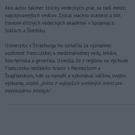
Ako autor takmer tisícky vedeckých prác sa radí medzi
najcitovanejších vedcov. Získal viacero ocenení a bol
členom elitných vedeckých akadémií v Spojených
štátoch a Švédsku.
Univerzita v Štrasburgu ho označila za významnú
osobnosť francúzskej a medzinárodnej vedy, lekára,
biochemika a genetika. Uviedla, že z regiónu na východe
Francúzska neďaleko hraníc s Nemeckom a
Švajčiarskom, kde sa narodil a vykonával väčšinu svojho
výskumu, urobil
„jedno z najlepších svetových miest pre
molekulárnu biológiu“
.