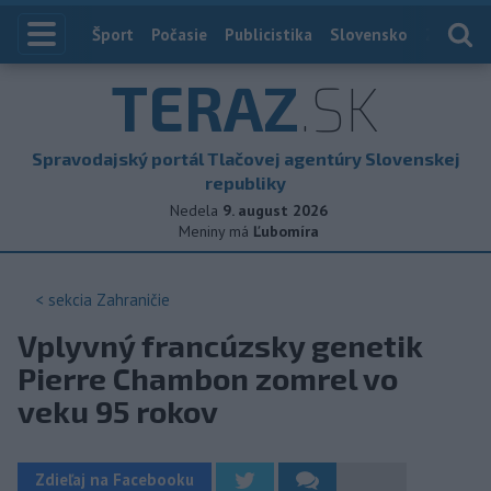
Index
Šport
Počasie
Publicistika
Slovensko
Zahranič
TERAZ
.SK
Spravodajský portál Tlačovej agentúry Slovenskej
republiky
Nedela
9. august 2026
Meniny má
Ľubomíra
< sekcia
Zahraničie
Vplyvný francúzsky genetik
Pierre Chambon zomrel vo
veku 95 rokov
Zdieľaj na Facebooku