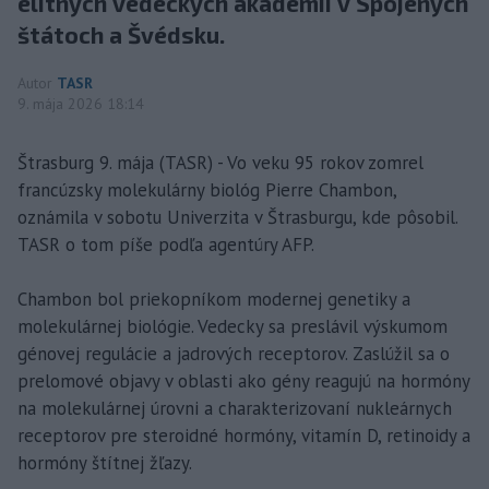
elitných vedeckých akadémií v Spojených
štátoch a Švédsku.
Autor
TASR
9. mája 2026 18:14
Štrasburg 9. mája (TASR) - Vo veku 95 rokov zomrel
francúzsky molekulárny biológ Pierre Chambon,
oznámila v sobotu Univerzita v Štrasburgu, kde pôsobil.
TASR o tom píše podľa agentúry AFP.
Chambon bol priekopníkom modernej genetiky a
molekulárnej biológie. Vedecky sa preslávil výskumom
génovej regulácie a jadrových receptorov. Zaslúžil sa o
prelomové objavy v oblasti ako gény reagujú na hormóny
na molekulárnej úrovni a charakterizovaní nukleárnych
receptorov pre steroidné hormóny, vitamín D, retinoidy a
hormóny štítnej žľazy.