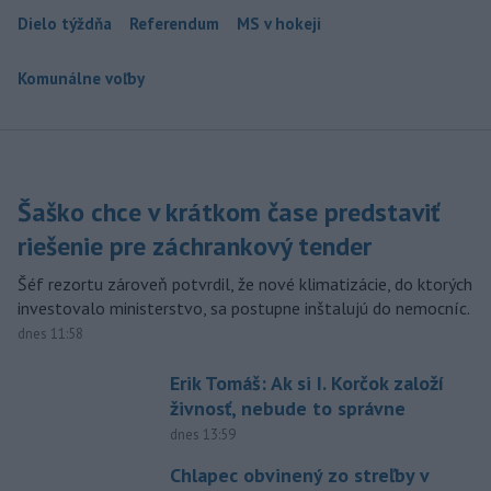
Dielo týždňa
Referendum
MS v hokeji
Komunálne voľby
Šaško chce v krátkom čase predstaviť
riešenie pre záchrankový tender
Šéf rezortu zároveň potvrdil, že nové klimatizácie, do ktorých
investovalo ministerstvo, sa postupne inštalujú do nemocníc.
dnes 11:58
Erik Tomáš: Ak si I. Korčok založí
živnosť, nebude to správne
dnes 13:59
Chlapec obvinený zo streľby v