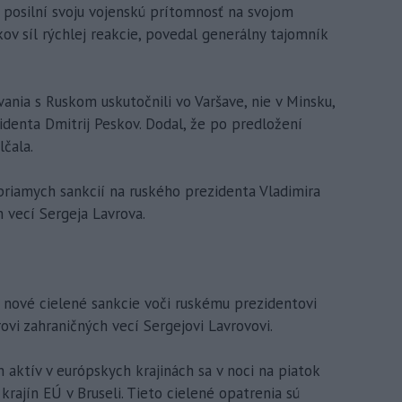
 posilní svoju vojenskú prítomnosť na svojom
ov síl rýchlej reakcie, povedal generálny tajomník
vania s Ruskom uskutočnili vo Varšave, nie v Minsku,
identa Dmitrij Peskov. Dodal, že po predložení
lčala.
 priamych sankcií na ruského prezidenta Vladimira
h vecí Sergeja Lavrova.
li nové cielené sankcie voči ruskému prezidentovi
ovi zahraničných vecí Sergejovi Lavrovovi.
aktív v európskych krajinách sa v noci na piatok
krajín EÚ v Bruseli. Tieto cielené opatrenia sú