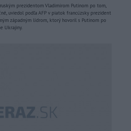
 s ruským prezidentom Vladimirom Putinom po tom,
točné, uviedol podľa AFP v piatok francúzsky prezident
iným západným lídrom, ktorý hovoril s Putinom po
e Ukrajiny.