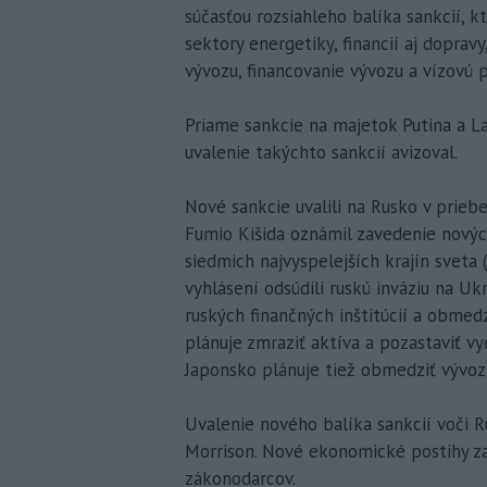
súčasťou rozsiahleho balíka sankcií, 
sektory energetiky, financií aj doprav
vývozu, financovanie vývozu a vízovú p
Priame sankcie na majetok Putina a Lav
uvalenie takýchto sankcií avizoval.
Nové sankcie uvalili na Rusko v priebe
Fumio Kišida oznámil zavedenie novýc
siedmich najvyspelejších krajín sveta
vyhlásení odsúdili ruskú inváziu na U
ruských finančných inštitúcií a obmedz
plánuje zmraziť aktíva a pozastaviť vy
Japonsko plánuje tiež obmedziť vývoz 
Uvalenie nového balíka sankcií voči R
Morrison. Nové ekonomické postihy za
zákonodarcov.