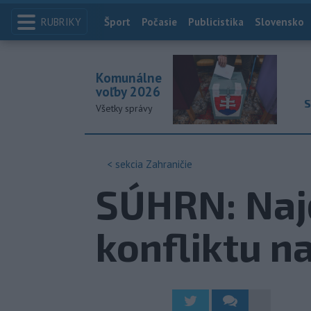
RUBRIKY
Index
Šport
Počasie
Publicistika
Slovensko
Komunálne
voľby 2026
S
Všetky správy
< sekcia
Zahraničie
SÚHRN: Najd
konfliktu n