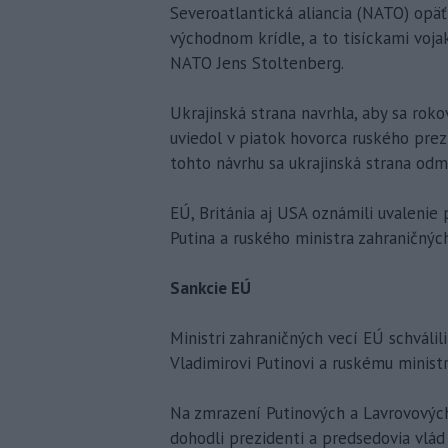
Severoatlantická aliancia (NATO) opäť
východnom krídle, a to tisíckami vojak
NATO Jens Stoltenberg.
Ukrajinská strana navrhla, aby sa roko
uviedol v piatok hovorca ruského prez
tohto návrhu sa ukrajinská strana odm
EÚ, Británia aj USA oznámili uvalenie
Putina a ruského ministra zahraničnýc
Sankcie EÚ
Ministri zahraničných vecí EÚ schváli
Vladimirovi Putinovi a ruskému ministr
Na zmrazení Putinových a Lavrovových 
dohodli prezidenti a predsedovia vlád 