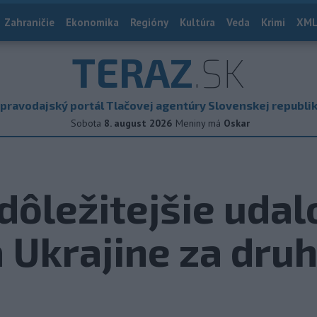
Zahraničie
Ekonomika
Regióny
Kultúra
Veda
Krimi
XML
TERAZ
.SK
pravodajský portál Tlačovej agentúry Slovenskej republi
Sobota
8. august 2026
Meniny má
Oskar
ôležitejšie udal
a Ukrajine za dru