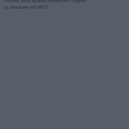
Turecko: Nová obranná dohoda nie v rozpore
so záväzkami voči NATO