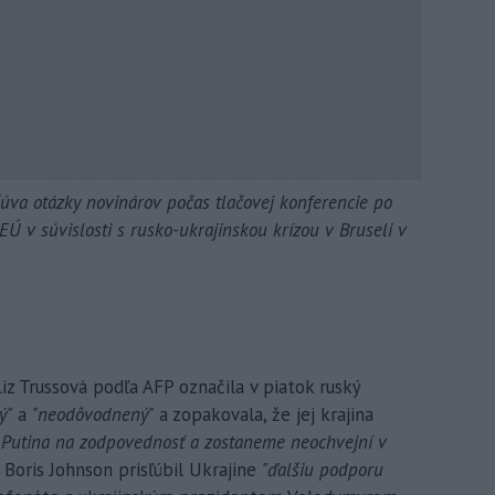
va otázky novinárov počas tlačovej konferencie po
Ú v súvislosti s rusko-ukrajinskou krízou v Bruseli v
iz Trussová podľa AFP označila v piatok ruský
ý"
a
"neodôvodnený"
a zopakovala, že jej krajina
 Putina na zodpovednosť a zostaneme neochvejní v
 Boris Johnson prisľúbil Ukrajine
"ďalšiu podporu