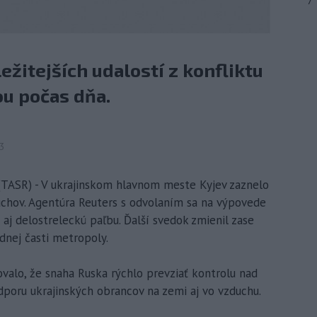
7
ležitejších udalostí z konfliktu
u počas dňa.
23
 (TASR) - V ukrajinskom hlavnom meste Kyjev zaznelo
chov. Agentúra Reuters s odvolaním sa na výpovede
 aj delostreleckú paľbu. Ďalší svedok zmienil zase
dnej časti metropoly.
valo, že snaha Ruska rýchlo prevziať kontrolu nad
odporu ukrajinských obrancov na zemi aj vo vzduchu.