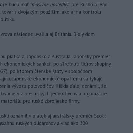
ktoré budú mať
"masívne následky"
pre Rusko a jeho
y, tovar s dvojakým použitím, ako aj na kontrolu
olitiku.
rova následne uvalila aj Británia. Biely dom
hu piatka aj Japonsko a Austrália. Japonský premiér
h ekonomických sankcií po stretnutí lídrov skupiny
 (G7), po ktorom členské štáty v spoločnom
krajinu. Japonské ekonomické opatrenia sa týkajú
enia vývozu polovodičov. Kišida ďalej oznámil, že
dávanie víz pre ruských jednotlivcov a organizácie.
materiálu pre ruské zbrojárske firmy.
usku oznámil v piatok aj austrálsky premiér Scott
siahnu ruských oligarchov a viac ako 300