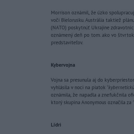
Morrison oznámil, že úzko spolupracuj
voči Bielorusku. Austrália taktiež plán
(NATO) poskytnúť Ukrajine zdravotníck
oznámený deň po tom. ako vo štvrtok 
predstaviteľov.
Kybervojna
Vojna sa presunula aj do kyberpriest
vyhlásila v noci na piatok
"kybernetick
oznámila, že napadla a znefukčnila o
ktorý skupina Anonymous označila za
Lídri