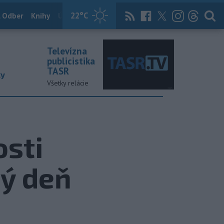
22
°C
 Odber
Knihy
Útulkovo
Magazín
News Now
Archív
TASR
Televízna
publicistika
TASR
ky
Všetky relácie
osti
hý deň