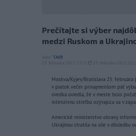
Prečítajte si výber najdô
medzi Ruskom a Ukrajino
Autor
TASR
aktualizované
25. februára 2022 17:15
,
25. februára 2022 22:
Moskva/Kyjev/Bratislava 25. februára
v piatok večer prinajmenšom päť výbu
svedka uviedla, že v meste bolo počuť
intenzívnu streľbu ozývajúcu sa v zápa
Americké ministerstvo obrany informo
Ukrajinou stratila na sile v dôsledku 