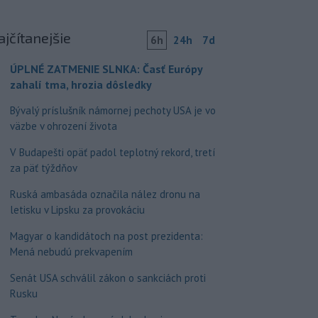
ajčítanejšie
6h
24h
7d
ÚPLNÉ ZATMENIE SLNKA: Časť Európy
zahalí tma, hrozia dôsledky
Bývalý príslušník námornej pechoty USA je vo
väzbe v ohrození života
V Budapešti opäť padol teplotný rekord, tretí
za päť týždňov
Ruská ambasáda označila nález dronu na
letisku v Lipsku za provokáciu
Magyar o kandidátoch na post prezidenta:
Mená nebudú prekvapením
Senát USA schválil zákon o sankciách proti
Rusku