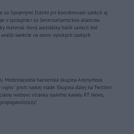
e so Spojenými štátmi pri koordinovaní sankcií aj
uje v spolupráci so Severoatlantickou alianciou
y materiál. Nový austrálsky balík sankcií bol
uvalili sankcie na osem vysokých ruských
oru. Medzinárodná hackerská skupina Anonymous
ú vojnu"
proti ruskej vláde. Skupina ďalej na Twitteri
ficiálnu webovú stránku ruského kanálu RT News,
"propagandistický".