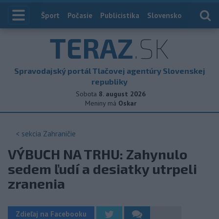
Index
Šport
Počasie
Publicistika
Slovensko
Zahranič
TERAZ
.SK
Spravodajský portál Tlačovej agentúry Slovenskej
republiky
Sobota
8. august 2026
Meniny má
Oskar
< sekcia
Zahraničie
VÝBUCH NA TRHU: Zahynulo
sedem ľudí a desiatky utrpeli
zranenia
Zdieľaj na Facebooku