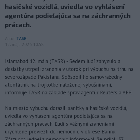
hasičské vozidlá, uviedla vo vyhlásení
agentúra podieľajúca sa na záchranných
prácach.
Autor
TASR
12. mája 2026 10:58
Islamabad 12. mája (TASR) - Sedem ľudí zahynulo a
desiatky utrpeli zranenia v utorok pri výbuchu na trhu na
severozápade Pakistanu. Spôsobil ho samovražedný
atentátnik na trojkolke naloženej výbušninami,
informuje TASR na základe správ agentúr Reuters a AFP.
Na miesto výbuchu dorazili sanitky a hasičské vozidlá,
uviedla vo vyhlásení agentúra podieľajúca sa na
záchranných prácach. Ľudí s vážnymi zraneniami
urýchlene previezli do nemocníc v okrese Bannu.
Zástupca jednej z nemocníc informoval, že prijali 37