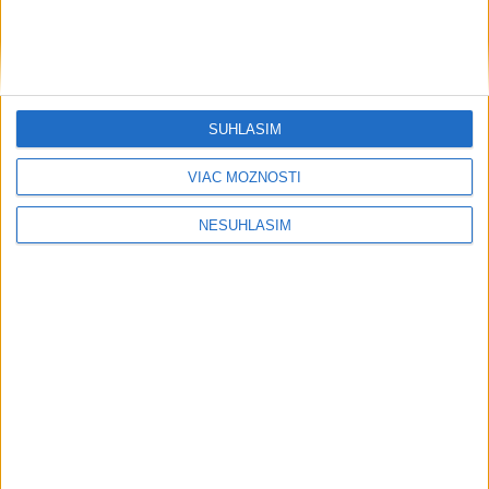
....
SÚHLASÍM
VIAC MOŽNOSTÍ
NESÚHLASÍM
....