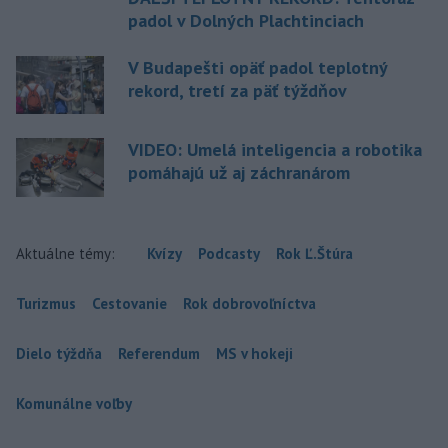
padol v Dolných Plachtinciach
V Budapešti opäť padol teplotný
rekord, tretí za päť týždňov
VIDEO: Umelá inteligencia a robotika
pomáhajú už aj záchranárom
Aktuálne témy:
Kvízy
Podcasty
Rok Ľ.Štúra
Turizmus
Cestovanie
Rok dobrovoľníctva
Dielo týždňa
Referendum
MS v hokeji
Komunálne voľby