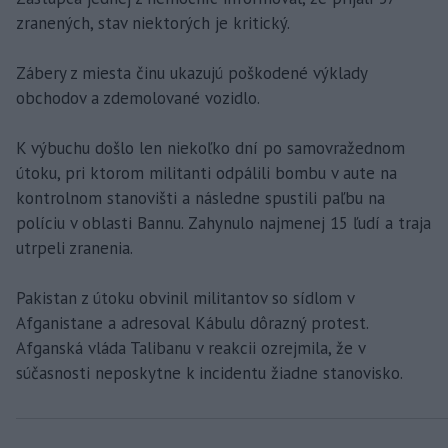
zranených, stav niektorých je kritický.
Zábery z miesta činu ukazujú poškodené výklady
obchodov a zdemolované vozidlo.
K výbuchu došlo len niekoľko dní po samovražednom
útoku, pri ktorom militanti odpálili bombu v aute na
kontrolnom stanovišti a následne spustili paľbu na
políciu v oblasti Bannu. Zahynulo najmenej 15 ľudí a traja
utrpeli zranenia.
Pakistan z útoku obvinil militantov so sídlom v
Afganistane a adresoval Kábulu dôrazný protest.
Afganská vláda Talibanu v reakcii ozrejmila, že v
súčasnosti neposkytne k incidentu žiadne stanovisko.