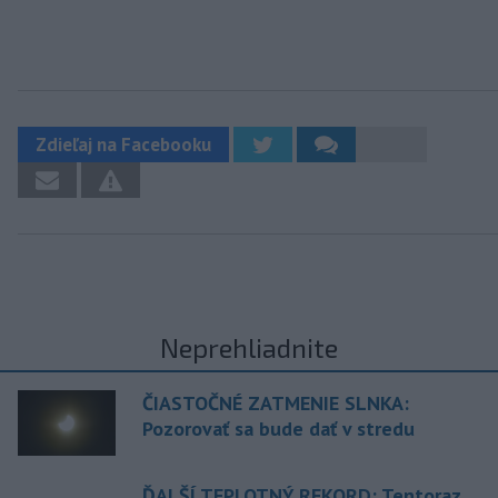
Zdieľaj na Facebooku
Neprehliadnite
ČIASTOČNÉ ZATMENIE SLNKA:
Pozorovať sa bude dať v stredu
ĎALŠÍ TEPLOTNÝ REKORD: Tentoraz