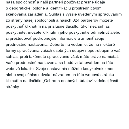
Van Gogh si podmanil Bratislavu
naša spoločnosť a naši partneri používať presné údaje
o geografickej polohe a identifikáciu prostredníctvom
7
ÚPLNÉ ZATMENIE SLNKA: Časť Európy zahalí tma,
skenovania zariadenia. Súhlas s vyššie uvedeným spracúvaním
hrozia dôsledky
zo strany našej spoločnosti a našich 824 partnerov môžete
poskytnúť kliknutím na príslušné tlačidlo. Skôr než súhlas
poskytnete, môžete kliknutím jeho poskytnutie odmietnuť alebo
Najnovšie správy na Teraz.sk
si preštudovať podrobnejšie informácie a zmeniť svoje
prednostné nastavenia.
Zoberte na vedomie, že na niektoré
Vyhlásenia
formy spracúvania vašich osobných údajov nepotrebujeme váš
Priame prenosy z Národnej rady SR
súhlas, proti takémuto spracovaniu však máte právo namietať.
Vaše prednostné nastavenia sa budú vzťahovať len na túto
webovú lokalitu. Svoje nastavenia môžete kedykoľvek zmeniť
alebo svoj súhlas odvolať návratom na túto webovú stránku
kliknutím na tlačidlo „Ochrana osobných údajov“ v dolnej časti
Politika na sociálnych sieťach
stránky.
Zobraziť viac
Info
Najnovšie videá
Najsledovanejšie videá