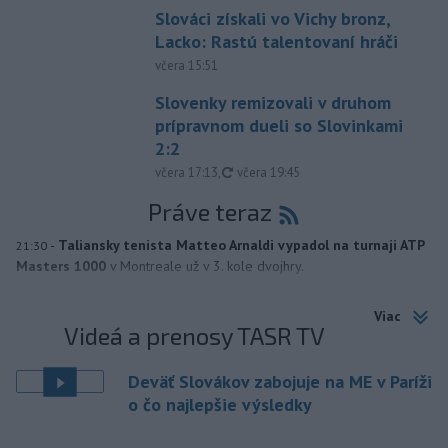
Slováci získali vo Vichy bronz,
Lacko: Rastú talentovaní hráči
včera 15:51
Slovenky remizovali v druhom
prípravnom dueli so Slovinkami
2:2
aktualizované
včera 17:13
,
včera 19:45
Práve teraz
-
Taliansky tenista Matteo Arnaldi vypadol na turnaji ATP
21:30
Masters 1000
v Montreale už v 3. kole dvojhry.
Viac
Videá a prenosy TASR TV
Deväť Slovákov zabojuje na ME v Paríži
o čo najlepšie výsledky