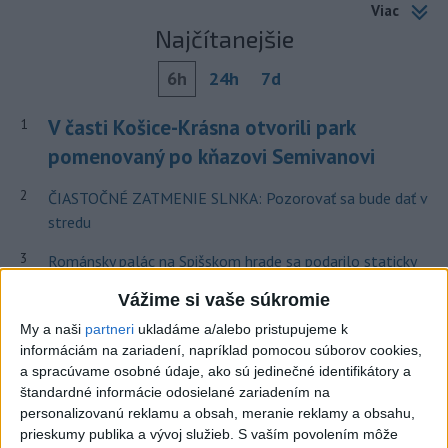
Viac
Najčítanejšie
6h
24h
7d
V časti Košice-Krásna otvorili park
1
pomenovaný po kňazovi Semivanovi
2
ČIASTOČNÉ ZATMENIE SLNKA: Pozorovať sa bude dať v
stredu
3
Románsky palác na Spišskom hrade sa podarilo staticky
zabezpečiť
Vážime si vaše súkromie
4
VEĽKÁ PREDPOVEĎ POČASIA: Extrémne horúčavy
My a naši
partneri
ukladáme a/alebo pristupujeme k
ustúpili. Alebo žeby nie?
informáciám na zariadení, napríklad pomocou súborov cookies,
a spracúvame osobné údaje, ako sú jedinečné identifikátory a
5
Pri požiari lesného porastu v Trstíne zasahuje takmer 50
štandardné informácie odosielané zariadením na
hasičov
personalizovanú reklamu a obsah, meranie reklamy a obsahu,
prieskumy publika a vývoj služieb.
S vaším povolením môže
6