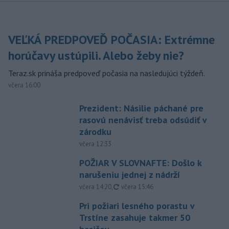
VEĽKÁ PREDPOVEĎ POČASIA: Extrémne
horúčavy ustúpili. Alebo žeby nie?
Teraz.sk prináša predpoveď počasia na nasledujúci týždeň.
včera 16:00
Prezident: Násilie páchané pre
rasovú nenávisť treba odsúdiť v
zárodku
včera 12:33
POŽIAR V SLOVNAFTE: Došlo k
narušeniu jednej z nádrží
aktualizované
včera 14:20
,
včera 15:46
Pri požiari lesného porastu v
Trstíne zasahuje takmer 50