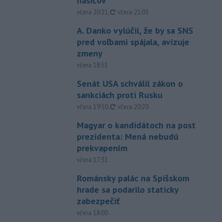
hasičov
aktualizované
včera 20:21
,
včera 21:05
A. Danko vylúčil, že by sa SNS
pred voľbami spájala, avizuje
zmeny
včera 18:51
Senát USA schválil zákon o
sankciách proti Rusku
aktualizované
včera 19:50
,
včera 20:20
Magyar o kandidátoch na post
prezidenta: Mená nebudú
prekvapením
včera 17:31
Románsky palác na Spišskom
hrade sa podarilo staticky
zabezpečiť
včera 18:00