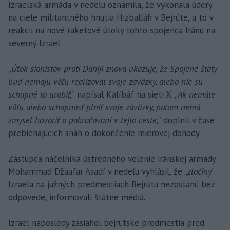
Izraelská armáda v nedeľu oznámila, že vykonala údery
na ciele militantného hnutia Hizballáh v Bejrúte, a to v
reakcii na nové raketové útoky tohto spojenca Iránu na
severný Izrael.
„
Útok sionistov proti Dahíji znova ukazuje, že Spojené štáty
buď nemajú vôľu realizovať svoje záväzky, alebo nie sú
schopné to urobiť,
“ napísal Kálíbáf na sieti X. „
Ak nemáte
vôľu alebo schopnosť plniť svoje záväzky, potom nemá
zmysel hovoriť o pokračovaní v tejto ceste,
“ doplnil v čase
prebiehajúcich snáh o dokončenie mierovej dohody.
Zástupca náčelníka ústredného velenie iránskej armády
Mohammad Džaafar Asadí v nedeľu vyhlásil, že „
zločiny
“
Izraela na južných predmestiach Bejrútu nezostanú bez
odpovede, informovali štátne médiá.
Izrael naposledy zasiahol bejrútske predmestia pred