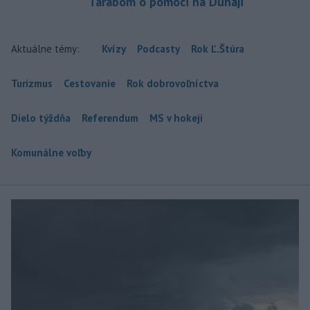
Tarabom o pomoci na Dunaji
Aktuálne témy:
Kvízy
Podcasty
Rok Ľ.Štúra
Turizmus
Cestovanie
Rok dobrovoľníctva
Dielo týždňa
Referendum
MS v hokeji
Komunálne voľby