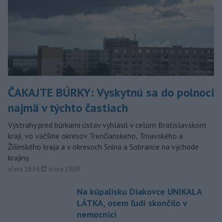
ČAKAJTE BÚRKY: Vyskytnú sa do polnoci
najmä v týchto častiach
Výstrahy pred búrkami ústav vyhlásil v celom Bratislavskom
kraji, vo väčšine okresov Trenčianskeho, Trnavského a
Žilinského kraja a v okresoch Snina a Sobrance na východe
krajiny.
aktualizované
včera 18:54
,
včera 19:09
Na kúpalisku Diakovce UNIKALA
LÁTKA, osem ľudí skončilo v
nemocnici