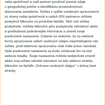
-
Pri pobreží Ománu hrozí ekologická katastrofa pre únik
21:58
naša spoločnosť a naši partneri používať presné údaje
čoraz
väčšieho množstva ropy z tankera, ktorý narazil na plytčinu v
o geografickej polohe a identifikáciu prostredníctvom
blízkosti prírodnej rezervácie.
skenovania zariadenia. Súhlas s vyššie uvedeným spracúvaním
zo strany našej spoločnosti a našich 824 partnerov môžete
poskytnúť kliknutím na príslušné tlačidlo. Skôr než súhlas
Viac
Videá a prenosy TASR TV
poskytnete, môžete kliknutím jeho poskytnutie odmietnuť alebo
si preštudovať podrobnejšie informácie a zmeniť svoje
prednostné nastavenia.
Zoberte na vedomie, že na niektoré
Deväť Slovákov zabojuje na ME v Paríži
formy spracúvania vašich osobných údajov nepotrebujeme váš
o čo najlepšie výsledky
súhlas, proti takémuto spracovaniu však máte právo namietať.
Vaše prednostné nastavenia sa budú vzťahovať len na túto
Viac
webovú lokalitu. Svoje nastavenia môžete kedykoľvek zmeniť
Najčítanejšie
alebo svoj súhlas odvolať návratom na túto webovú stránku
kliknutím na tlačidlo „Ochrana osobných údajov“ v dolnej časti
stránky.
6h
24h
7d
ÚPLNÉ ZATMENIE SLNKA: Časť Európy
1
zahalí tma, hrozia dôsledky
2
Kruhová križovatka v Poprade v smere z Hozelca bude