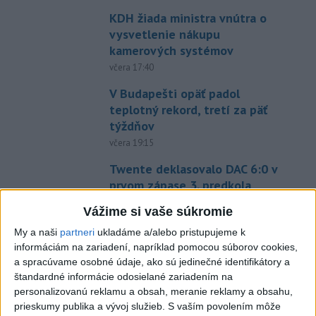
KDH žiada ministra vnútra o
vysvetlenie nákupu
kamerových systémov
včera 17:40
V Budapešti opäť padol
teplotný rekord, tretí za päť
týždňov
včera 19:15
Twente deklasovalo DAC 6:0 v
prvom zápase 3. predkola
včera 22:03
Vážime si vaše súkromie
Slovenskí hádzanári zdolali
My a naši
partneri
ukladáme a/alebo pristupujeme k
Taliansko 38:37
informáciám na zariadení, napríklad pomocou súborov cookies,
aktualizované
včera 16:28
,
včera 19:55
a spracúvame osobné údaje, ako sú jedinečné identifikátory a
štandardné informácie odosielané zariadením na
Práve teraz
personalizovanú reklamu a obsah, meranie reklamy a obsahu,
prieskumy publika a vývoj služieb.
S vaším povolením môže