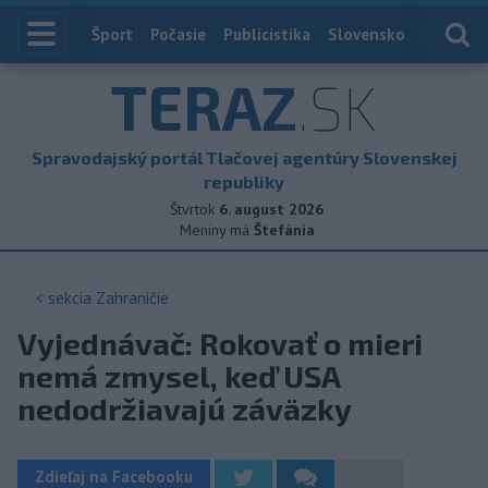
Index
Šport
Počasie
Publicistika
Slovensko
Zahranič
TERAZ
.SK
Spravodajský portál Tlačovej agentúry Slovenskej
republiky
Štvrtok
6. august 2026
Meniny má
Štefánia
< sekcia
Zahraničie
Vyjednávač: Rokovať o mieri
nemá zmysel, keď USA
nedodržiavajú záväzky
Zdieľaj na Facebooku