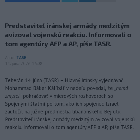
Predstaviteľ iránskej armády medzitým
avizoval vojenskú reakciu. Informovali o
tom agentúry AFP a AP, píše TASR.
Autor
TASR
14. júna 2026 16:08
Teherán 14. júna (TASR) – Hlavný iránsky vyjednávač
Mohammad Báker Kálíbáf v nedeľu povedal, že „
nemá
zmysel
“ pokračovať v mierových rozhovoroch so
Spojenými štátmi po tom, ako ich spojenec Izrael
zaútočil na južné predmestia libanonského Bejrútu.
Predstaviteľ iránskej armády medzitým avizoval vojenskú
reakciu. Informovali o tom agentúry AFP a AP, píše TASR.