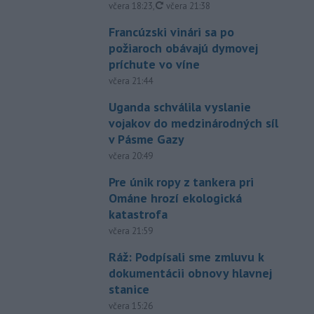
aktualizované
včera 18:23
,
včera 21:38
Francúzski vinári sa po
požiaroch obávajú dymovej
príchute vo víne
včera 21:44
Uganda schválila vyslanie
vojakov do medzinárodných síl
v Pásme Gazy
včera 20:49
Pre únik ropy z tankera pri
Ománe hrozí ekologická
katastrofa
včera 21:59
Ráž: Podpísali sme zmluvu k
dokumentácii obnovy hlavnej
stanice
včera 15:26