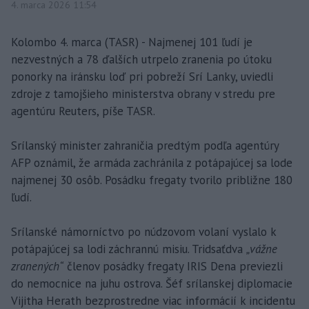
4. marca 2026 11:54
Kolombo 4. marca (TASR) - Najmenej 101 ľudí je
nezvestných a 78 ďalších utrpelo zranenia po útoku
ponorky na iránsku loď pri pobreží Srí Lanky, uviedli
zdroje z tamojšieho ministerstva obrany v stredu pre
agentúru Reuters, píše TASR.
Srílanský minister zahraničia predtým podľa agentúry
AFP oznámil, že armáda zachránila z potápajúcej sa lode
najmenej 30 osôb. Posádku fregaty tvorilo približne 180
ľudí.
Srílanské námorníctvo po núdzovom volaní vyslalo k
potápajúcej sa lodi záchrannú misiu. Tridsaťdva
„vážne
zranených“
členov posádky fregaty IRIS Dena previezli
do nemocnice na juhu ostrova. Šéf srílanskej diplomacie
Vijitha Herath bezprostredne viac informácií k incidentu