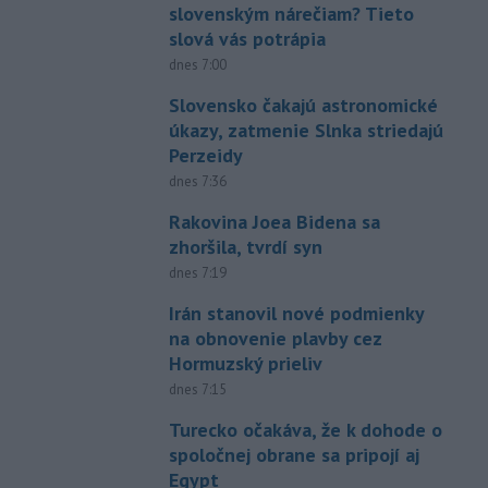
slovenským nárečiam? Tieto
slová vás potrápia
dnes 7:00
Slovensko čakajú astronomické
úkazy, zatmenie Slnka striedajú
Perzeidy
dnes 7:36
Rakovina Joea Bidena sa
zhoršila, tvrdí syn
dnes 7:19
Irán stanovil nové podmienky
na obnovenie plavby cez
Hormuzský prieliv
dnes 7:15
Turecko očakáva, že k dohode o
spoločnej obrane sa pripojí aj
Egypt