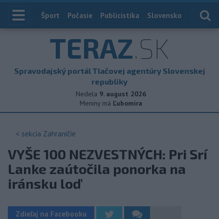
Index
Šport
Počasie
Publicistika
Slovensko
Zahranič
TERAZ
.SK
Spravodajský portál Tlačovej agentúry Slovenskej
republiky
Nedela
9. august 2026
Meniny má
Ľubomíra
< sekcia
Zahraničie
VYŠE 100 NEZVESTNÝCH: Pri Srí
Lanke zaútočila ponorka na
iránsku loď
Zdieľaj na Facebooku