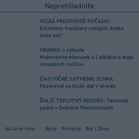
Neprehliadnite
VEĽKÁ PREDPOVEĎ POČASIA:
Extrémne horúčavy ustúpili. Alebo
žeby nie?
HRABKO o výhode
Majerského:Mazurek a Laššáková majú
rovnakých voličov
ČIASTOČNÉ ZATMENIE SLNKA:
Pozorovať sa bude dať v stredu
ĎALŠÍ TEPLOTNÝ REKORD: Tentoraz
padol v Dolných Plachtinciach
Aktuálne témy:
Kvízy
Podcasty
Rok Ľ.Štúra