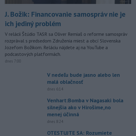
J. Božik: Financovanie samospráv nie je
ich jediný problém
V relácii Štúdio TASR sa Oliver Remiaš o reforme samospráv
rozprával s predsedom Združenia miest a obcí Slovenska
Jozefom Božikom. Reláciu nájdete aj na YouTube a
podcastových platformách.
dnes 7:00
V nedeľu bude jasno alebo len
malá oblačnosť
dnes 6:14
Venhart:Bomba v Nagasaki bola
silnejšia ako v Hirošime,no
menej účinná
dnes 8:24
OTESTUJTE SA: Rozumiete