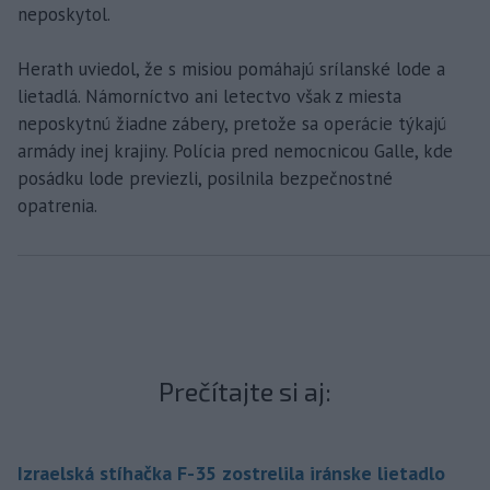
neposkytol.
Herath uviedol, že s misiou pomáhajú srílanské lode a
lietadlá. Námorníctvo ani letectvo však z miesta
neposkytnú žiadne zábery, pretože sa operácie týkajú
armády inej krajiny. Polícia pred nemocnicou Galle, kde
posádku lode previezli, posilnila bezpečnostné
opatrenia.
Prečítajte si aj:
Izraelská stíhačka F-35 zostrelila iránske lietadlo