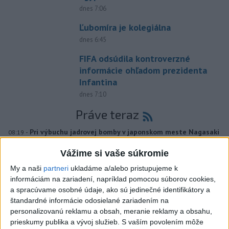
dnes 7:06
Ľubomíra je kolegiálna
dnes 6:45
FIFA odsúdila kontroverzné
informácie ohľadom prezidenta
Infantina
dnes 7:10
Práve teraz
-
Pri výbuchu jadrovej bomby v japonskom meste Nagasaki
08:19
9. augusta 1945
zomrelo bezprostredne približne 39.000 ľudí, do
Vážime si vaše súkromie
konca roka potom podľa odhadov až okolo 60.000-80.000. V
rozhovore pri príležitosti 81. výročia tejto udalosti to uviedol jadrový
My a naši
partneri
ukladáme a/alebo pristupujeme k
fyzik Venhart.
informáciám na zariadení, napríklad pomocou súborov cookies,
a spracúvame osobné údaje, ako sú jedinečné identifikátory a
Viac
štandardné informácie odosielané zariadením na
Videá a prenosy TASR TV
personalizovanú reklamu a obsah, meranie reklamy a obsahu,
prieskumy publika a vývoj služieb.
S vaším povolením môže