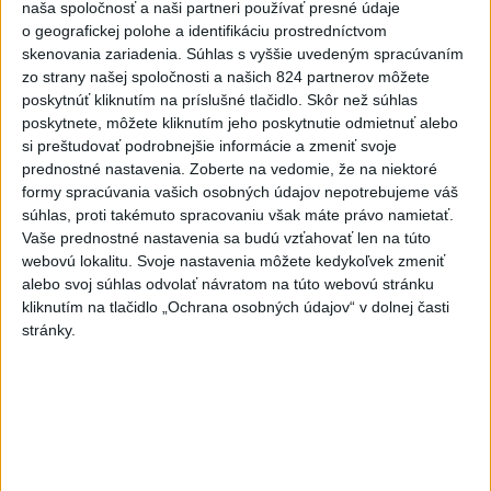
Deväť Slovákov zabojuje na ME v Paríži
naša spoločnosť a naši partneri používať presné údaje
o geografickej polohe a identifikáciu prostredníctvom
o čo najlepšie výsledky
skenovania zariadenia. Súhlas s vyššie uvedeným spracúvaním
zo strany našej spoločnosti a našich 824 partnerov môžete
Viac
poskytnúť kliknutím na príslušné tlačidlo. Skôr než súhlas
Najčítanejšie
poskytnete, môžete kliknutím jeho poskytnutie odmietnuť alebo
si preštudovať podrobnejšie informácie a zmeniť svoje
6h
24h
7d
prednostné nastavenia.
Zoberte na vedomie, že na niektoré
formy spracúvania vašich osobných údajov nepotrebujeme váš
súhlas, proti takémuto spracovaniu však máte právo namietať.
DRÁMA V PARLAMENTE: Poslankyňa
1
Vaše prednostné nastavenia sa budú vzťahovať len na túto
hádzala do premiéra vajíčka
webovú lokalitu. Svoje nastavenia môžete kedykoľvek zmeniť
alebo svoj súhlas odvolať návratom na túto webovú stránku
2
SMRŤ V HORÁCH: V Západných Tatrách zomrel 76-ročný
kliknutím na tlačidlo „Ochrana osobných údajov“ v dolnej časti
turista
stránky.
3
VEĽKÁ PREDPOVEĎ POČASIA: Extrémne horúčavy
ustúpili. Alebo žeby nie?
4
Skončili ďalšie desiatky menších pôšt, samosprávam sa
to nepáči