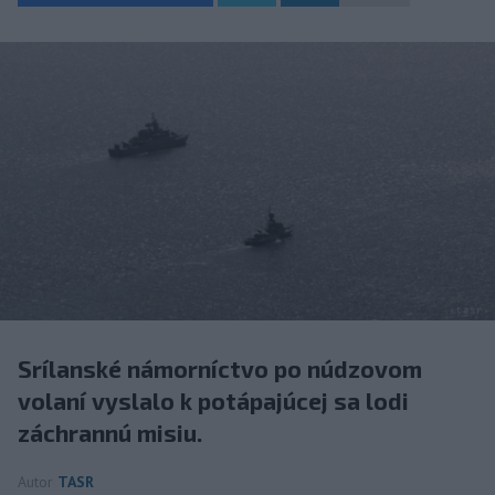
Srílanské námorníctvo po núdzovom
volaní vyslalo k potápajúcej sa lodi
záchrannú misiu.
Autor
TASR