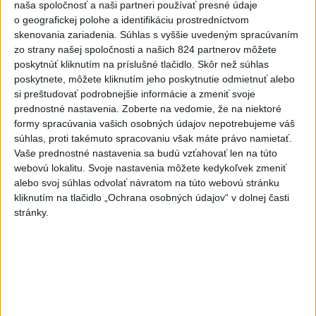
naša spoločnosť a naši partneri používať presné údaje
2
Kruhová križovatka v Poprade v smere z Hozelca bude
o geografickej polohe a identifikáciu prostredníctvom
hotová budúci rok
skenovania zariadenia. Súhlas s vyššie uvedeným spracúvaním
zo strany našej spoločnosti a našich 824 partnerov môžete
3
ÚPLNÉ ZATMENIE SLNKA: Časť Európy zahalí tma,
poskytnúť kliknutím na príslušné tlačidlo. Skôr než súhlas
hrozia dôsledky
poskytnete, môžete kliknutím jeho poskytnutie odmietnuť alebo
si preštudovať podrobnejšie informácie a zmeniť svoje
4
Prešovský kraj vyzýva k využitiu bezplatného parkoviska v
prednostné nastavenia.
Zoberte na vedomie, že na niektoré
Tatrách
formy spracúvania vašich osobných údajov nepotrebujeme váš
súhlas, proti takémuto spracovaniu však máte právo namietať.
5
Raši odsudzuje útok na cudzincov v Nitre
Vaše prednostné nastavenia sa budú vzťahovať len na túto
webovú lokalitu. Svoje nastavenia môžete kedykoľvek zmeniť
6
Útok na cudzincov v Nitre: Agresori boli údajne v kuklách
alebo svoj súhlas odvolať návratom na túto webovú stránku
kliknutím na tlačidlo „Ochrana osobných údajov“ v dolnej časti
7
V Košiciach Nad jazerom začína výstavba
stránky.
chodníka,otvorili aj pumptrack
Najnovšie správy na Teraz.sk
Vyhlásenia
Priame prenosy z Národnej rady SR