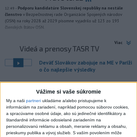
-
Podporu kandidatúre Slovenskej republiky na nestále
12:49
členstvo
v Bezpečnostnej rade Organizácie Spojených národov
(OSN) na roky 2028 až 2029 písomne vyjadrilo už 123 zo 193
členských štátov OSN.
Viac
Videá a prenosy TASR TV
Deväť Slovákov zabojuje na ME v Paríži
o čo najlepšie výsledky
Viac
Vážime si vaše súkromie
Najčítanejšie
My a naši
partneri
ukladáme a/alebo pristupujeme k
6h
24h
7d
informáciám na zariadení, napríklad pomocou súborov cookies,
a spracúvame osobné údaje, ako sú jedinečné identifikátory a
štandardné informácie odosielané zariadením na
Po streľbe v škole neďaleko Bangkoku
1
personalizovanú reklamu a obsah, meranie reklamy a obsahu,
hlásia štyroch mŕtvych
prieskumy publika a vývoj služieb.
S vaším povolením môže