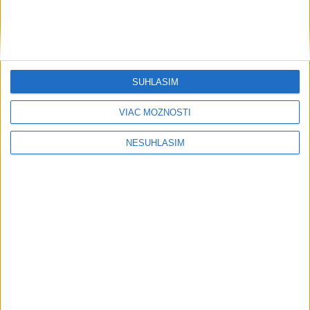
SÚHLASÍM
VIAC MOŽNOSTÍ
NESÚHLASÍM
....