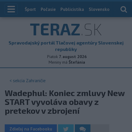
Index
Šport
Počasie
Publicistika
Slovensko
Zahranič
TERAZ
.SK
Spravodajský portál Tlačovej agentúry Slovenskej
republiky
Piatok
7. august 2026
Meniny má
Štefánia
< sekcia
Zahraničie
Wadephul: Koniec zmluvy New
START vyvoláva obavy z
pretekov v zbrojení
Zdieľaj na Facebooku