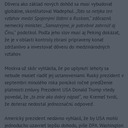
Dôvera ako základ nových dohôd sa musí vybudovať
globálne, skonštatoval Wadephul.
„Toto sa netýka len
vzťahov medzi Spojenými štátmi a Ruskom,“
zdôraznil
nemecký minister.
„Samozrejme, je potrebné zahrnúť aj
Čínu,“
podotkol. Podľa jeho slov musí aj Peking dokázať,
že je v oblasti kontroly zbraní pripravený konať
zdržanlivo a investovať dôveru do medzinárodných
vzťahov.
Moskva už skôr vyhlásila, že po uplynutí lehoty sa
nebude musieť riadiť jej ustanoveniami. Ruský prezident v
septembri minulého roka ponúkol ročné predĺženie
platnosti zmluvy. Prezident USA Donald Trump vtedy
povedal, že
„to znie ako dobrý nápad“
, no Kremeľ tvrdí,
že doteraz nedostal jednoznačnú odpoveď.
Americký prezident nedávno vyhlásil, že by USA mohli
jednoducho uzavrieť lepšiu dohodu, píše DPA. Washington