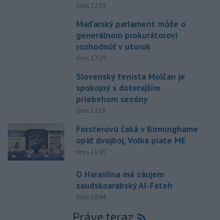
dnes 12:39
Maďarský parlament môže o
generálnom prokurátorovi
rozhodnúť v utorok
dnes 12:29
Slovenský tenista Molčan je
spokojný s doterajším
priebehom sezóny
dnes 12:18
Forsterovú čaká v Birminghame
opäť dvojboj, Volka piate ME
dnes 11:43
O Haraslína má záujem
saudskoarabský Al-Fateh
dnes 10:44
Práve teraz