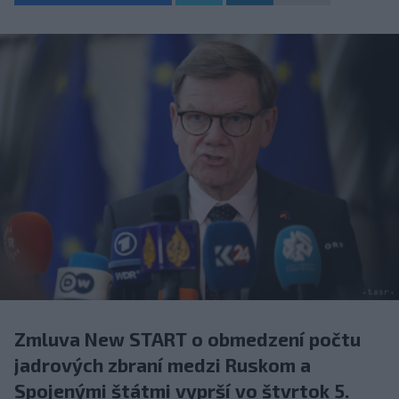
Zmluva New START o obmedzení počtu
jadrových zbraní medzi Ruskom a
Spojenými štátmi vyprší vo štvrtok 5.