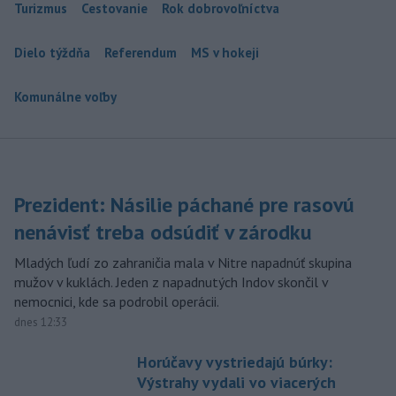
Turizmus
Cestovanie
Rok dobrovoľníctva
Dielo týždňa
Referendum
MS v hokeji
Komunálne voľby
Prezident: Násilie páchané pre rasovú
nenávisť treba odsúdiť v zárodku
Mladých ľudí zo zahraničia mala v Nitre napadnúť skupina
mužov v kuklách. Jeden z napadnutých Indov skončil v
nemocnici, kde sa podrobil operácii.
dnes 12:33
Horúčavy vystriedajú búrky:
Výstrahy vydali vo viacerých