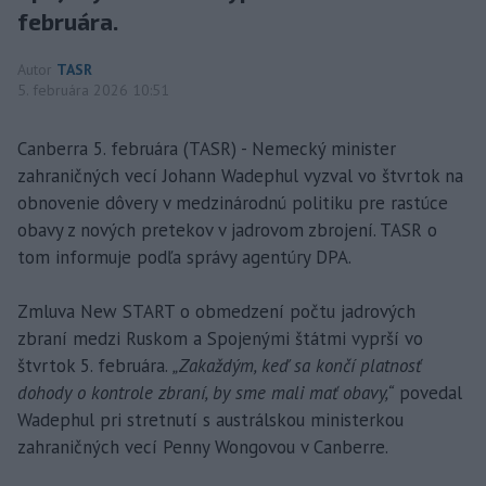
februára.
Autor
TASR
5. februára 2026 10:51
Canberra 5. februára (TASR) - Nemecký minister
zahraničných vecí Johann Wadephul vyzval vo štvrtok na
obnovenie dôvery v medzinárodnú politiku pre rastúce
obavy z nových pretekov v jadrovom zbrojení. TASR o
tom informuje podľa správy agentúry DPA.
Zmluva New START o obmedzení počtu jadrových
zbraní medzi Ruskom a Spojenými štátmi vyprší vo
štvrtok 5. februára.
„Zakaždým, keď sa končí platnosť
dohody o kontrole zbraní, by sme mali mať obavy,“
povedal
Wadephul pri stretnutí s austrálskou ministerkou
zahraničných vecí Penny Wongovou v Canberre.